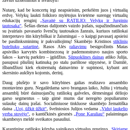
žavius užsiėmimus ir išvardyti?
Nutarę, kad be koncertų irgi neapsieisim, perkėlėm juos į virtualią
erdvę. Velykų laukti folkloro mylėtojus kvietėme surengę virtualių
edukacijų renginį
„Savaitė su RATILIO: Velykų ir Jurginių
tautosaka“
. Šešias dienas dalijomės vaizdo įrašais, supažindinančiais
su įvairiais pavasario švenčių tautosakos žanrais, kuriuos ratiliokai
interpretavo itin kūrybiškai ir žaismingai – o kaipgi pavasarį apsieisi
be pasilinksminimų ir pakvailiojimų! Skambėjo Kristinos
stiklinių
buteliukų sutartinė
, Rasos Alės
raliavimu
besigrožintis Matas
apsivilko karvytės kombinezoną ir pademonstravo naujos sporto
šakos – karvių parkūro – įgūdžius.
Sūpuoklines dainas
atliko Julija,
pasupusi pliušinį katinuką po stalu parištose sūpynėse, ir Damilė,
išbandžiusi kiek ekstremalų dainavimo ir supimosi, kybant ant
skersinio aukštyn kojomis, derinį.
Daug plušėjo ir savo kūrybines galias realizavo ansamblio
montavimo guru. Negailėdama savo brangaus laiko, Julita į virtualų
ansamblį būrė dainuojančių ratiliokų galveles, dėmesingai dėliojo
garso segmentus – taip gimė mums dar neregėto populiarumo
sulaukę dainų įrašai. Socialiniuose tinkluose skambėjo žemaitiška
daina
„Uoj, ūžkit ūžkit“
, švelniosios Julijos vedama
„Viduj laukelio
verba stovėjo“
, o kantičkinės giesmės
„Pone Karaliau“
palaimingas
skambesys meldė sveikatos pasauliui.
Karantininę ratiliokų kūrybą vainikavo virtualus renginys
„Skiriame