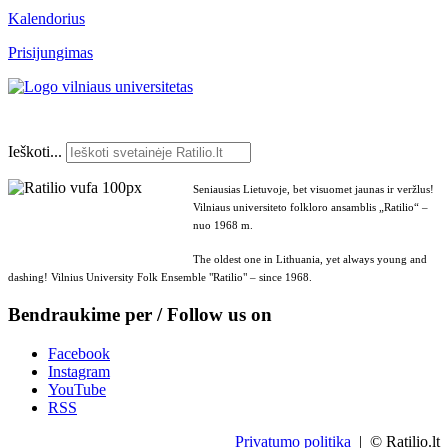
Kalendorius
Prisijungimas
Ieškoti...
Seniausias Lietuvoje, bet visuomet jaunas ir veržlus!
Vilniaus universiteto folkloro ansamblis „Ratilio“ –
nuo 1968 m.
The oldest one in Lithuania, yet always young and
dashing! Vilnius University Folk Ensemble "Ratilio" – since 1968.
Bendraukime per / Follow us on
Facebook
Instagram
YouTube
RSS
Privatumo politika
| © Ratilio.lt