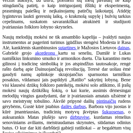
veržtis aukštyn,
ad astra
, priėmėm šių metų pavasarį ne kaip
stingdančią patirtį, o kaip intriguojantį iššūkį ir eksperimentą,
prasmingų paieškų ir neįkainojamų patirčių laikotarpį. Atidėję
lygintuvus laukti geresnių laikų, o krakmolą supylę į bulvių tarkius
cepelinams, suskatom savarankiškai atrakinėti ir studijuoti
įvairiausias folkloro lobyno skryneles.
Naujų melodijų mokėsi ne tik ansamblio kapelija – įvaldyti naujus
instrumentus ar pagerinti turimus įgūdžius stengėsi Modesta ir Rasa
Alė, kanklėmis skambinusios
sutartines
ir Mažosios Lietuvos
dainas
,
Gabrielė grojo
akordeonu
kartu su seneliu, Damilė ir Lukas
namiškius linksmino smuiko ir armonikos duetu. Ūla karantino metu
gilinosi į tradicinę simboliką ir jos atspindžius tautosakoje, rengė
rašto darbą apie Dainuojančiąją revoliuciją. Teresė dar uoliau ėmė
gaudyti namų aplinkoje skrajojančius sparnuotus tarmiškus
posakius, vildamasi jais papildyti „Ratilio“ sakytinį lobyną. Bene
visi klausėsi dzūkų folkloro pateikėjų, mokėsi solo atlikimo, iš įrašų
mokėsi naujų dzūkiškų šokių, o kai kurie, ausimis dėmesingai
melodijų vingius gaudydami, dar ir įvairiausiais amatais užsiėmė ir
savo meistrystę tobulino. Akvilė pripynė dailių
pintinaičių
rudens
gėrybėms, Gustė kūrė įstabius
dailės darbus
, Barbora vijo juostas ir
kūrė įmantriausias, tradicinių motyvų įkvėptas
šukuosenas
, o
auksarankis Matas plušėjo savo
dirbtuvėse
, kurdamas rėmelius
senoviniams aviliams, meistraudamas skrynutes, siūdamas odinius
batus. O kur dar kiti darbštieji gabieji ratiliokai – ar begalėtum visų