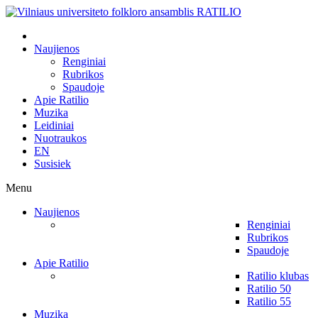
Naujienos
Renginiai
Rubrikos
Spaudoje
Apie Ratilio
Muzika
Leidiniai
Nuotraukos
EN
Susisiek
Menu
Naujienos
Renginiai
Rubrikos
Spaudoje
Apie Ratilio
Ratilio klubas
Ratilio 50
Ratilio 55
Muzika