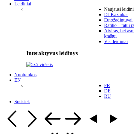
Leidiniai
Naujausi leidini
DJ Kaziukas
Etnožadintuvai
Ratilio – ratui r
Atviras, bet asm
kraštui
Visi leidiniai
Interaktyvus leidinys
Nuotraukos
EN
FR
DE
RU
Susisiek