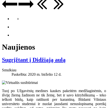
Naujienos
Sugrįžtant į Didžiąją aulą
Smulkiau
Paskelbta: 2020 m. birželio 12 d.
Tuoj po Užgavėnių medines kaukes pakeitėm medžiaginėmis, o
išviję žiemą žadinom ne tik žemę, bet ir savo kūrybiškumą – teko
ieškoti būdų, kaip ratiliuoti per karantiną. Būdami Vilniaus
universiteto studentai ir nuolat jausdami nenuslopinamą poreikį