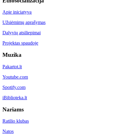
Etnosocializacija
Apie iniciatyvą
Užsiėmimų aprašymas
Dalyvių atsiliepimai
Projektas spaudoje
Muzika
Pakartot.lt
Youtube.com
Spotify.com
iBiblioteka.lt
Nariams
Ratilio klubas
Natos