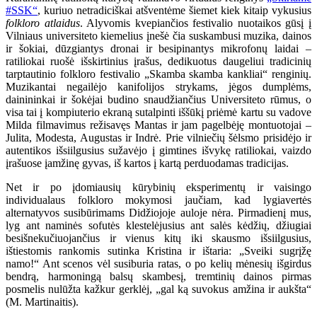
#SSK“
, kuriuo netradiciškai atšventėme šiemet kiek kitaip vykusius
folkloro atlaidus
. Alyvomis kvepiančios festivalio nuotaikos gūsį į
Vilniaus universiteto kiemelius įnešė čia suskambusi muzika, dainos
ir šokiai, dūzgiantys dronai ir besipinantys mikrofonų laidai –
ratiliokai ruošė išskirtinius įrašus, dedikuotus daugeliui tradicinių
tarptautinio folkloro festivalio „Skamba skamba kankliai“ renginių.
Muzikantai negailėjo kanifolijos strykams, jėgos dumplėms,
dainininkai ir šokėjai budino snaudžiančius Universiteto rūmus, o
visa tai į kompiuterio ekraną sutalpinti iššūkį priėmė kartu su vadove
Milda filmavimus režisavęs Mantas ir jam pagelbėję montuotojai –
Julita, Modesta, Augustas ir Indrė. Prie vilniečių šėlsmo prisidėjo ir
autentikos išsiilgusius sužavėjo į gimtines išvykę ratiliokai, vaizdo
įrašuose įamžinę gyvas, iš kartos į kartą perduodamas tradicijas.
Net ir po įdomiausių kūrybinių eksperimentų ir vaisingo
individualaus folkloro mokymosi jaučiam, kad lygiavertės
alternatyvos susibūrimams Didžiojoje auloje nėra. Pirmadienį mus,
lyg ant naminės sofutės klestelėjusius ant salės kėdžių, džiugiai
besišnekučiuojančius ir vienus kitų iki skausmo išsiilgusius,
ištiestomis rankomis sutinka Kristina ir ištaria: „Sveiki sugrįžę
namo!“ Ant scenos vėl susiburia ratas, o po kelių mėnesių išgirdus
bendrą, harmoningą balsų skambesį, tremtinių dainos pirmas
posmelis nulūžta kažkur gerklėj, „gal ką suvokus amžina ir aukšta“
(M. Martinaitis).