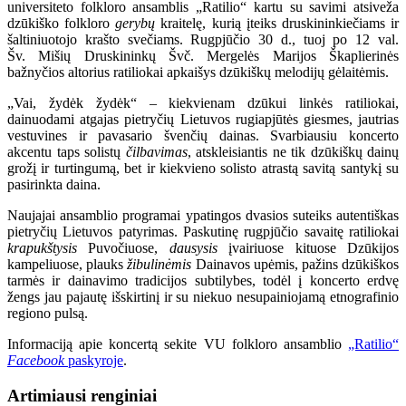
universiteto folkloro ansamblis „Ratilio“ kartu su savimi atsiveža
dzūkiško folkloro
gerybų
kraitelę, kurią įteiks druskininkiečiams ir
šaltiniuotojo krašto svečiams. Rugpjūčio 30 d., tuoj po 12 val.
Šv. Mišių Druskininkų Švč. Mergelės Marijos Škaplierinės
bažnyčios altorius ratiliokai apkaišys dzūkiškų melodijų gėlaitėmis.
„Vai, žydėk žydėk“ – kiekvienam dzūkui linkės ratiliokai,
dainuodami atgajas pietryčių Lietuvos rugiapjūtės giesmes, jautrias
vestuvines ir pavasario švenčių dainas. Svarbiausiu koncerto
akcentu taps solistų
čilbavimas
, atskleisiantis ne tik dzūkiškų dainų
grožį ir turtingumą, bet ir kiekvieno solisto atrastą savitą santykį su
pasirinkta daina.
Naujajai ansamblio programai ypatingos dvasios suteiks autentiškas
pietryčių Lietuvos patyrimas. Paskutinę rugpjūčio savaitę ratiliokai
krapukštysis
Puvočiuose,
dausysis
įvairiuose kituose Dzūkijos
kampeliuose, plauks
žibulinėmis
Dainavos upėmis, pažins dzūkiškos
tarmės ir dainavimo tradicijos subtilybes, todėl į koncerto erdvę
žengs jau pajautę išskirtinį ir su niekuo nesupainiojamą etnografinio
regiono pulsą.
Informaciją apie koncertą sekite VU folkloro ansamblio
„Ratilio“
Facebook
paskyroje
.
Artimiausi renginiai