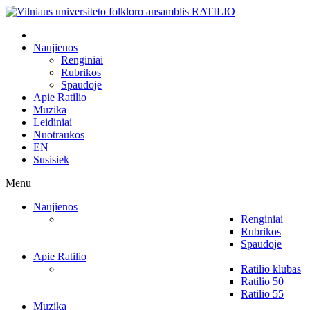
Naujienos
Renginiai
Rubrikos
Spaudoje
Apie Ratilio
Muzika
Leidiniai
Nuotraukos
EN
Susisiek
Menu
Naujienos
Renginiai
Rubrikos
Spaudoje
Apie Ratilio
Ratilio klubas
Ratilio 50
Ratilio 55
Muzika