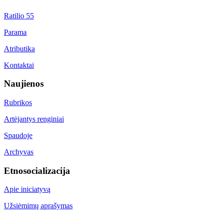
Ratilio 55
Parama
Atributika
Kontaktai
Naujienos
Rubrikos
Artėjantys renginiai
Spaudoje
Archyvas
Etnosocializacija
Apie iniciatyvą
Užsiėmimų aprašymas