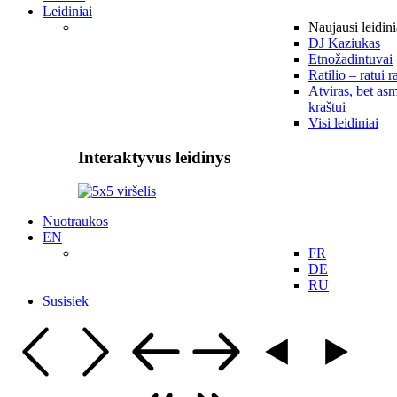
Leidiniai
Naujausi leidini
DJ Kaziukas
Etnožadintuvai
Ratilio – ratui r
Atviras, bet asm
kraštui
Visi leidiniai
Interaktyvus leidinys
Nuotraukos
EN
FR
DE
RU
Susisiek