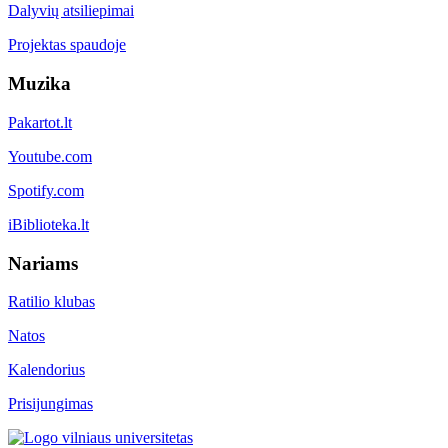
Dalyvių atsiliepimai
Projektas spaudoje
Muzika
Pakartot.lt
Youtube.com
Spotify.com
iBiblioteka.lt
Nariams
Ratilio klubas
Natos
Kalendorius
Prisijungimas