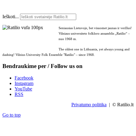
Ieškoti...
Seniausias Lietuvoje, bet visuomet jaunas ir veržlus!
Vilniaus universiteto folkloro ansamblis „Ratilio“ –
nuo 1968 m.
The oldest one in Lithuania, yet always young and
dashing! Vilnius University Folk Ensemble "Ratilio" – since 1968.
Bendraukime per / Follow us on
Facebook
Instagram
YouTube
RSS
Privatumo politika
| © Ratilio.lt
Go to top