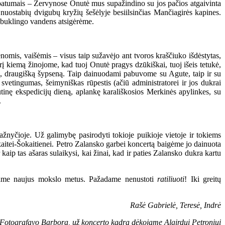
patumais – Zervynose Onutė mus supažindino su jos pačios atgaivinta
nuostabių dvigubų kryžių šešėlyje besiilsinčias Mančiagirės kapines.
tebuklingo vandens atsigėrėme.
mis, vaišėmis – visus taip sužavėjo ant tvoros kraščiuko išdėstytas,
urį kiemą žinojome, kad tuoj Onutė pragys dzūkiškai, tuoj išeis tetukė,
ius, draugišką šypseną. Taip dainuodami pabuvome su Agute, taip ir su
 svetingumas, šeimyniškas rūpestis (ačiū administratorei ir jos dukrai
kutinę ekspedicijų dieną, aplankę karališkosios Merkinės apylinkes, su
.
nyčioje. Už galimybę pasirodyti tokioje puikioje vietoje ir tokiems
itei-Šokaitienei. Petro Zalansko garbei koncertą baigėme jo dainuota
aip tas ašaras sulaikysi, kai žinai, kad ir paties Zalansko dukra kartu
dedame naujus mokslo metus. Pažadame nenustoti
ratiliuoti
! Iki greitų
Rašė Gabrielė, Teresė, Indrė
Fotografavo Barbora, už koncerto kadrą dėkojame Algirdui Petroniui