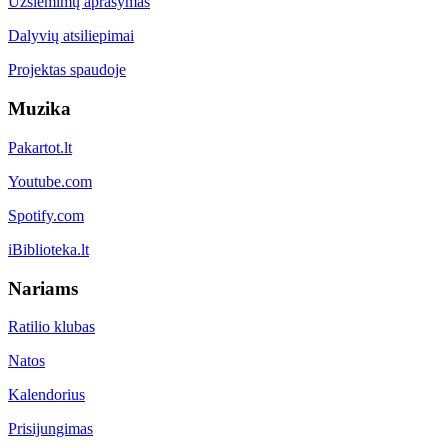
Užsiėmimų aprašymas
Dalyvių atsiliepimai
Projektas spaudoje
Muzika
Pakartot.lt
Youtube.com
Spotify.com
iBiblioteka.lt
Nariams
Ratilio klubas
Natos
Kalendorius
Prisijungimas