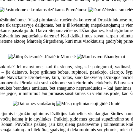
eužsiiminėjome. Visgi pirmiausia ruošėmės koncertui Druskininkuose rugpj
e tik tarpusavyje dalijomės, bet ir iš kviestinių (nepakartojamų ir vien
iokams pasakojo dr. Daiva Steponavičienė. Džiaugiamės, kad išgirdome ir 
t žalvarinius papuošalus darėme! Kad dzūkai mus savan tarpan priimt
kvietėme aktorę Marcelę Sirgedienę, kuri mus visokiausių gudrybių primo
kuria? Jei manytume, kad tik sienos, stogas ir patogumai, vadinasi,
s – jie dainavo, kepė grikines bobas, rūpinosi, pasakojo, ašarojo, š
utė Navickaitė-Drobelienė, kuri, rodos, žino kiekvieną Dzūkijos nacional
 žmonėmis. Pirmiausia susipažinome su keturiomis tetukėmis iš buvusio 
 tetukės brandaus amžiaus, bet smagumo nepraradusios – kai jaunimas
nės jėgos, ir mitrumo! Jau pirmasis susitikimas su vietiniais įrodė, kad ši
dicijomis ir grožiu apipintus Dzūkijos kaimelius vis daugiau širdies n
čių kaimą ir jo apylinkes. Puikioji gidė mus greitai supažindino su dzūk
šonan. Puvočius pažinę, jau kitą dieną pasidavėme į tolimesnius krašt
nąja kaimų architektūra, spalvingai dekoruotomis sodybomis, miela Onut