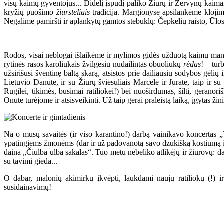
visų kaimų gyventojus... Didelį įspūdį paliko Žiūrų ir Zervynų kai
kryžių puošimo
žiursteliais
tradicija. Margionyse apsilankėme klojimo
Negalime pamiršti ir aplankytų gamtos stebuklų: Čepkelių raisto, Ūlos
Rodos, visai neblogai išlaikėme ir mylimos gidės užduotą kaimų mand
rytinės rasos karoliukais žvilgesiu nudailintas obuoliukų
rėdas
! – tur
užsirišusi šventinę baltą skarą, atsistos prie dailiausių sodybos gė
Lietuvio Danute, ir su Žiūrų šviesuliais Marcele ir Jūrate, taip ir s
Rugilei, tikimės, būsimai ratiliokei!) bei nuoširdumas, šilti, gerano
Onute turėjome ir atsisveikinti. Už taip gerai praleistą laiką, įgytas žini
Na o mūsų savaitės (ir viso karantino!) darbą vainikavo koncertas 
ypatingiems žmonėms (dar ir už padovanotą savo dzūkišką kostiumą ir
daina „Čiulba ulba sakalas“. Tuo metu nebeliko atlikėjų ir žiūrovų: da
su tavimi gieda...
O dabar, malonių akimirkų įkvėpti, laukdami naujų ratiliokų (!) 
susidainavimų!