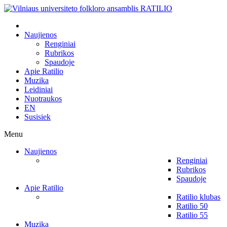
Naujienos
Renginiai
Rubrikos
Spaudoje
Apie Ratilio
Muzika
Leidiniai
Nuotraukos
EN
Susisiek
Menu
Naujienos
Renginiai
Rubrikos
Spaudoje
Apie Ratilio
Ratilio klubas
Ratilio 50
Ratilio 55
Muzika