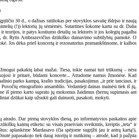
ūčio 30 d., o dažnas ratiliokas per stovyklos savaitę išdrįso ir naują
intelių (!)) lektorių jų sėmėmės. Sutartines šokome kartu su dr. Dalia
teorijos, ir patys kostiumo detalių su lektorės ir jos kolegių pagalba
ų, dr. Rytis Ambrazevičius dzūkiško dainavimo subtilybių pamokė. O
kė. Jos dėka prieš koncertą ir rezonatorius pramankštinome, ir kalbos
 žmogui pakaktų labai mažai. Tiesa, tokie namai turi trūkumą – nėra
ypsojosi ir pritarė, būdami koncerte... Atradome namus žmonėse. Kad
inio parko kampą, krašto tradicijas, pasakojimus „ir prie tanciaus, ir
Puvočių etnografinio ansamblio. Vedantieji dainas mainėsi tiek iš jų,
 ne iš pirmo karto suprato jų mokomus žaidimus (bernų supimasis ant
liniai dzūkai kaip užsukti gali dainuoti, pasakoti, mokyti.
amų atrado. Dar pirmą stovyklos dieną, po informatyvios paskaitos apie
iškų kaimų etiketu: su visais praeiviais sveikintis, kreiptis „teta“ ir
us: aplankėme Mardasavo (čia spėjome sugrįžti jau ir antrą kartą!),
ė papasakojo tiek daug istorijų ir nutikimų – atrodė, kad ji pažįsta