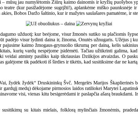
mai – mūsų jau numylėtomis Žiūrų kaimo dainomis ir kryžių puošybos y
 teatre (kur pasižadėjome sugrįžti!), aplankėme miško paunksnėje ir 
 akies, Bobos Daržo šaltinio, kur ir mažytes saulašares pamatėme, ir s
agumo užduotį: kur beėjome, visur žmonės sutiko su plačiomis šypseno
būt padėjo visur lydinti daina ir, žinoma, Onutės užnugaris. Užėjus į k
lių ir pajusime kaimo žmogaus-grynuolio tikrumą per dainą, kelis sakin
u kitais, kurių vardų nespėjome įsidėmėti. Tačiau užtikrinti galima, kad
riški veidai atminty pasiliks kaip tikriausias Dzūkijos atvaizdas. O pas
as galėjome tik padėkoti iš širdies ir tikėtis, kad susitiksime dar ne kartą
„Vai, žydėk žydėk“ Druskininkų Švč. Mergelės Marijos Škaplierinės baž
 gardųjį medų) dėkojame pirmosios laidos ratiliokei Marytei Lapatinska
inavome visi, vienas kitu besigerėdami ir paslapčia ašarą braukdami. Ir k
ir susitikimų su kitais mielais, folklorą mylinčiais žmonėmis, pra