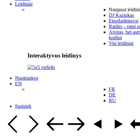
Leidiniai
Naujausi leidini
DJ Kaziukas
Etnožadintuvai
Ratilio – ratui r
Atviras, bet asm
kraštui
Visi leidiniai
Interaktyvus leidinys
Nuotraukos
EN
FR
DE
RU
Susisiek