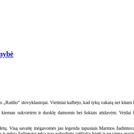
enybė
„Ratilio“ stovyklautojai. Vietiniai kalbėjo, kad tykų vakarą net kitam ka
kieman sukvietėm ir duoklę dainomis bei šokiais atidavėm. Veidai ir 
radėtų. Visą savaitę mėgavomės jau legenda tapusiais Marmos žadintuvai
ip ir mūsų žadintojui teko nuo pabudintų ratiliokų bėgti ir ne vieną grasin