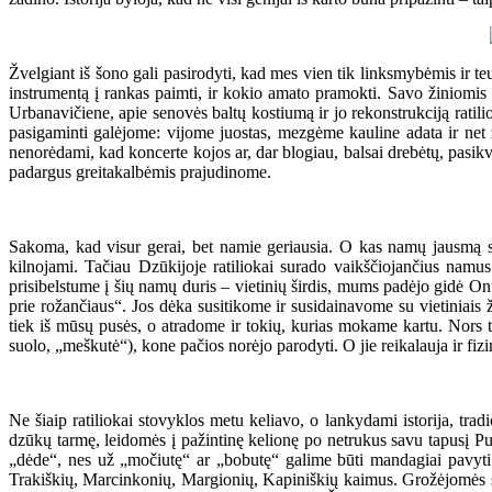
Žvelgiant iš šono gali pasirodyti, kad mes vien tik linksmybėmis ir t
instrumentą į rankas paimti, ir kokio amato pramokti. Savo žiniomis n
Urbanavičiene, apie senovės baltų kostiumą ir jo rekonstrukciją ratil
pasigaminti galėjome: vijome juostas, mezgėme kauline adata ir ne
nenorėdami, kad koncerte kojos ar, dar blogiau, balsai drebėtų, pasi
padargus greitakalbėmis prajudinome.
Sakoma, kad visur gerai, bet namie geriausia. O kas namų jausmą su
kilnojami. Tačiau Dzūkijoje ratiliokai surado vaikščiojančius namu
prisibelstume į šių namų duris – vietinių širdis, mums padėjo gidė On
prie rožančiaus“. Jos dėka susitikome ir susidainavome su vietiniais
tiek iš mūsų pusės, o atradome ir tokių, kurias mokame kartu. Nors
suolo, „meškutė“), kone pačios norėjo parodyti. O jie reikalauja ir fizi
Ne šiaip ratiliokai stovyklos metu keliavo, o lankydami istorija, tra
dzūkų tarmę, leidomės į pažintinę kelionę po netrukus savu tapusį Puvo
„dėde“, nes už „močiutę“ ar „bobutę“ galime būti mandagiai pavyti 
Trakiškių, Marcinkonių, Margionių, Kapiniškių kaimus. Grožėjomės se