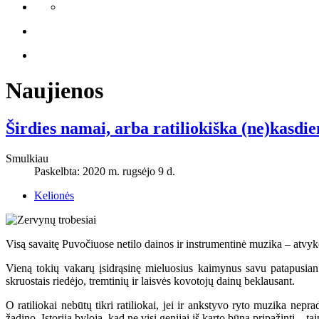
Naujienos
Širdies namai, arba ratiliokiška (ne)kasdi
Smulkiau
Paskelbta: 2020 m. rugsėjo 9 d.
Kelionės
Visą savaitę Puvočiuose netilo dainos ir instrumentinė muzika – atvyko 
Vieną tokių vakarų įsidrąsinę mieluosius kaimynus savu patapusian 
skruostais riedėjo, tremtinių ir laisvės kovotojų dainų beklausant.
O ratiliokai nebūtų tikri ratiliokai, jei ir ankstyvo ryto muzika nep
žadino. Istorija byloja, kad ne visi genijai iš karto būna pripažinti – ta