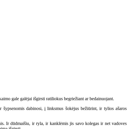
imo gale galėjai išgirsti ratiliokus begriežiant ar bedainuojant.
šypsenomis dabinosi, į linksmus šokėjus bežiūrint, ir tylios ašaros
s. Ir dūdmaišiu, ir ryla, ir kanklėmis jis savo kolegas ir net vadoves
imą išgirsti.