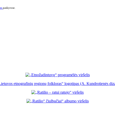
am
paskyrose.