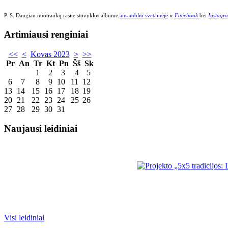
P. S. Daugiau nuotraukų rasite stovyklos albume
ansamblio svetainėje
ir
Facebook
bei
Instagr
Artimiausi renginiai
<<
<
Kovas 2023
>
>>
Pr
An
Tr
Kt
Pn
Šš
Sk
1
2
3
4
5
6
7
8
9
10
11
12
13
14
15
16
17
18
19
20
21
22
23
24
25
26
27
28
29
30
31
Naujausi leidiniai
Visi leidiniai