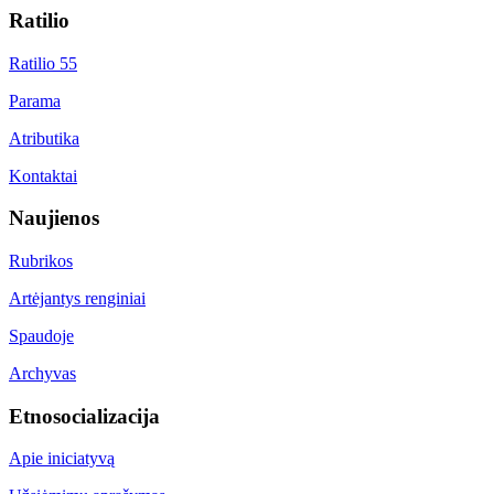
Ratilio
Ratilio 55
Parama
Atributika
Kontaktai
Naujienos
Rubrikos
Artėjantys renginiai
Spaudoje
Archyvas
Etnosocializacija
Apie iniciatyvą