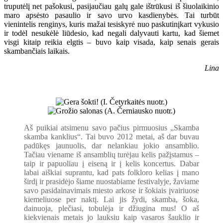
truputėlį net pašokusi, pasijaučiau galų gale ištrūkusi iš šiuolaikinio
maro apsėsto pasaulio ir savo urvo kasdienybės. Tai turbūt
vienintelis renginys, kuris mažai tesiskyrė nuo paskutinįkart vykusio
ir todėl nesukėlė liūdesio, kad negali dalyvauti kartu, kad šiemet
visgi kitaip reikia elgtis – buvo kaip visada, kaip senais gerais
skambančiais laikais.
Lina
Aš puikiai atsimenu savo pačius pirmuosius „Skamba
skamba kanklius“. Tai buvo 2012 metai, aš dar buvau
padūkęs jaunuolis, dar nelankiau jokio ansamblio.
Tačiau viename iš ansamblių turėjau kelis pažįstamus –
taip ir papuoliau į eiseną ir į kelis koncertus. Dabar
labai aiškiai suprantu, kad pats folkloro kelias į mano
širdį ir prasidėjo šiame nuostabiame festivalyje, žaviame
savo pasidainavimais miesto arkose ir šokiais įvairiuose
kiemeliuose per naktį. Lai jis žydi, skamba, šoka,
dainuoja, plečiasi, tobulėja ir džiugina mus! O aš
kiekvienais metais jo lauksiu kaip vasaros šauklio ir