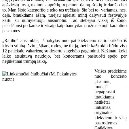
apšviestų urvų, matuotis aprėdų, repetuoti dainų, šokių ir dar šio bei
to. Man šioje kategorijoje teko tas trečiasis, šio bei to, variantas, nes,
deja, braukdama ašarą, turėjau apleisti mintį dalyvauti festivalyje
kartu su numylėtuoju ansambliu. Tad stebėjau viską iš šono,
pasislėpusi po kauke ir visaip kaip bandydama užmaskuoti karantino
pasekmes.
„Ratilio“ ansamblis, išmokytas nuo pat kiekvieno nario krikšto iš
kirvio sriubą išvirti, šįkart, rodos, ne tik ją, bet ir kažkokiu būdu visą
12 patiekalų vakarienę su desertu sugebėjo pagaminti. Nežinau, kokį
laiko atsuktuvą naudojo, bet koncertams pasiruošti spėjo per
neįtikėtinai trumpą laiką.
Vaišes pradėkime
nuo koncerto
„Laumių
monai“ –
nepaprastai
įtraukiantis,
netikėtai
linksmas,
originalus
kiekvieno ir visų
pasirodymas.
Gailėkitės