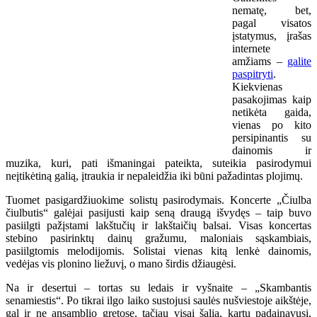
nematę, bet,
pagal visatos
įstatymus, įrašas
internete
amžiams –
galite
paspitryti
.
Kiekvienas
pasakojimas kaip
netikėta gaida,
vienas po kito
persipinantis su
dainomis ir
muzika, kuri, pati išmaningai pateikta, suteikia pasirodymui
neįtikėtiną galią, įtraukia ir nepaleidžia iki būni pažadintas plojimų.
Tuomet pasigardžiuokime solistų pasirodymais. Koncerte „Čiulba
čiulbutis“ galėjai pasijusti kaip seną draugą išvydęs – taip buvo
pasiilgti pažįstami lakštučių ir lakštaičių balsai. Visas koncertas
stebino pasirinktų dainų gražumu, maloniais sąskambiais,
pasiilgtomis melodijomis. Solistai vienas kitą lenkė dainomis,
vedėjas vis plonino liežuvį, o mano širdis džiaugėsi.
Na ir desertui – tortas su ledais ir vyšnaite – „Skambantis
senamiestis“. Po tikrai ilgo laiko sustojusi saulės nušviestoje aikštėje,
gal ir ne ansamblio gretose, tačiau visai šalia, kartu padainavusi,