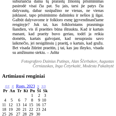
suburiančia daina tų prarastų žmonių prisiminimas
pasirodė visai čia pat. Su jais, tarsi jie patys čia
dalyvautų, dabar susipažino ne vienas, ne vienas
įsiklausė, tapo prisiminimo dalininku ir nešios jį ilgai.
Galbūt dalyvavome ir folkloro esmę įgyvendinančiame
renginyje? Juk tai, kas folkloristams prasminga
šiandien, vis iš praeities būna ištraukta. Kad ir kartais
manant, kad praeity buvo geriau, todėl ja reikia
domėtis, kartais galvojant, kad nesuprasiu savo
laikmečio, jei nesigilinsiu į praeitį, o kartais, kad gražu.
Bet visada žiūrint praeitin, į tai, kas jau išnyko, visada
su amžinumo siekiu. –
Julita
Fotografavo Dainius Putinas, Alan Ščerbakov, Augustas
Černiauskas, Inga Četyrkaitė, Modesta Pakalnytė
Artimiausi renginiai
<<
<
Rugs. 2023
>
>>
Pr
An
Tr
Kt
Pn
Šš
Sk
1
2
3
4
5
6
7
8
9
10
11
12
13
14
15
16
17
18
19
20
21
22
23
24
25
26
27
28
29
30