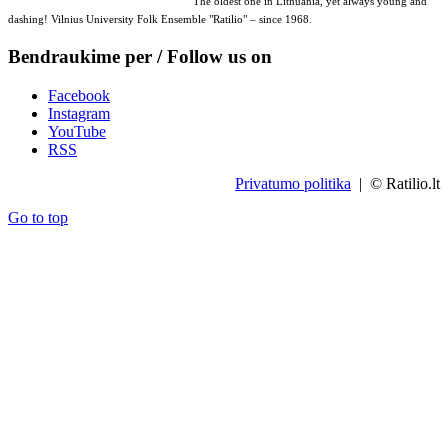
The oldest one in Lithuania, yet always young and
dashing! Vilnius University Folk Ensemble "Ratilio" – since 1968.
Bendraukime per / Follow us on
Facebook
Instagram
YouTube
RSS
Privatumo politika
| © Ratilio.lt
Go to top