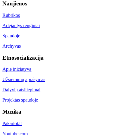
Naujienos
Rubrikos
Artėjantys renginiai
Spaudoje
Archyvas
Etnosocializacija
Apie iniciatyvą
Užsiėmimų aprašymas
Dalyvių atsiliepimai
Projektas spaudoje
Muzika
Pakartot.lt
Youtube.com