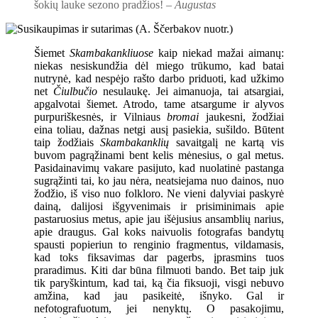
šokių lauke sezono pradžios! –
Augustas
Šiemet
Skambakankliuose
kaip niekad mažai aimanų:
niekas nesiskundžia dėl miego trūkumo, kad batai
nutrynė, kad nespėjo rašto darbo priduoti, kad užkimo
net
Čiulbučio
nesulaukę. Jei aimanuoja, tai atsargiai,
apgalvotai šiemet. Atrodo, tame atsargume ir alyvos
purpuriškesnės, ir Vilniaus
bromai
jaukesni, žodžiai
eina toliau, dažnas netgi ausį pasiekia, sušildo. Būtent
taip žodžiais
Skambakanklių
savaitgalį ne kartą vis
buvom pagrąžinami bent kelis mėnesius, o gal metus.
Pasidainavimų vakare pasijuto, kad nuolatinė pastanga
sugrąžinti tai, ko jau nėra, neatsiejama nuo dainos, nuo
žodžio, iš viso nuo folkloro. Ne vieni dalyviai paskyrė
dainą, dalijosi išgyvenimais ir prisiminimais apie
pastaruosius metus, apie jau išėjusius ansamblių narius,
apie draugus. Gal koks naivuolis fotografas bandytų
spausti popieriun to renginio fragmentus, vildamasis,
kad toks fiksavimas dar pagerbs, įprasmins tuos
praradimus. Kiti dar būna filmuoti bando. Bet taip juk
tik paryškintum, kad tai, ką čia fiksuoji, visgi nebuvo
amžina, kad jau pasikeitė, išnyko. Gal ir
nefotografuotum, jei nenyktų. O pasakojimu,