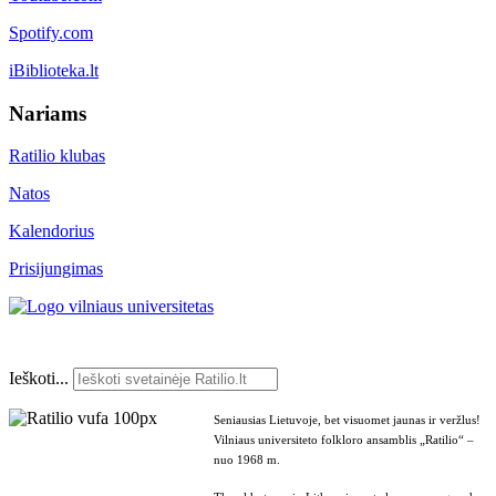
Spotify.com
iBiblioteka.lt
Nariams
Ratilio klubas
Natos
Kalendorius
Prisijungimas
Ieškoti...
Seniausias Lietuvoje, bet visuomet jaunas ir veržlus!
Vilniaus universiteto folkloro ansamblis „Ratilio“ –
nuo 1968 m.