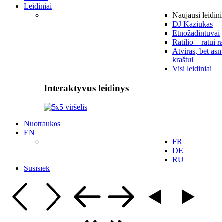
Leidiniai
Naujausi leidini
DJ Kaziukas
Etnožadintuvai
Ratilio – ratui r
Atviras, bet asm
kraštui
Visi leidiniai
Interaktyvus leidinys
Nuotraukos
EN
FR
DE
RU
Susisiek