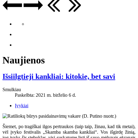
Naujienos
Išsiilgtieji kankliai: kitokie, bet savi
Smulkiau
Paskelbta: 2021 m. birželio 6 d.
Įvykiai
Šiemet, po tragiškai ilgos pertraukos (taip taip, žinau, kad tik metai),
vėl įvyko festivalis „Skamba skamba kankliai“. Vos išgirdę žinią,
jog įvyks šis stebuklas, visi suskatome lįsti iš savo mėlynais ekranais