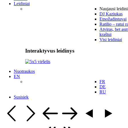
Leidiniai
Naujausi leidini
DJ Kaziukas
Etnožadintuvai
Ratilio – ratui r
Atviras, bet asm
kraštui
Visi leidiniai
Interaktyvus leidinys
Nuotraukos
EN
FR
DE
RU
Susisiek