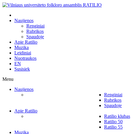
Naujienos
Renginiai
Rubrikos
Spaudoje
Apie Ratilio
Muzika
Leidiniai
Nuotraukos
EN
Susisiek
Menu
Naujienos
Renginiai
Rubrikos
Spaudoje
Apie Ratilio
Ratilio klubas
Ratilio 50
Ratilio 55
Muzika