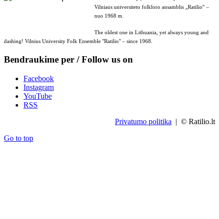
Vilniaus universiteto folkloro ansamblis „Ratilio“ –
nuo 1968 m.
The oldest one in Lithuania, yet always young and
dashing! Vilnius University Folk Ensemble "Ratilio" – since 1968.
Bendraukime per / Follow us on
Facebook
Instagram
YouTube
RSS
Privatumo politika
| © Ratilio.lt
Go to top