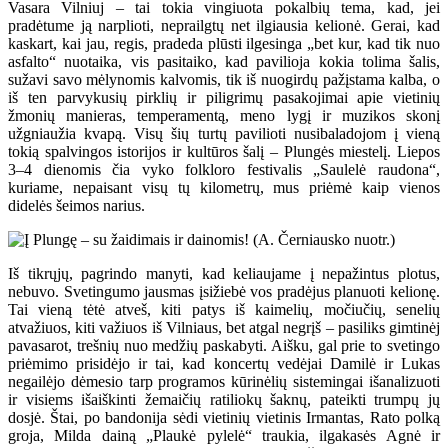
Vasara Vilniuj – tai tokia vingiuota pokalbių tema, kad, jei
pradėtume ją narplioti, neprailgtų net ilgiausia kelionė. Gerai, kad
kaskart, kai jau, regis, pradeda plūsti ilgesinga „bet kur, kad tik nuo
asfalto“ nuotaika, vis pasitaiko, kad pavilioja kokia tolima šalis,
sužavi savo mėlynomis kalvomis, tik iš nuogirdų pažįstama kalba, o
iš ten parvykusių pirklių ir piligrimų pasakojimai apie vietinių
žmonių manieras, temperamentą, meno lygį ir muzikos skonį
užgniaužia kvapą. Visų šių turtų pavilioti nusibaladojom į vieną
tokią spalvingos istorijos ir kultūros šalį – Plungės miestelį. Liepos
3–4 dienomis čia vyko folkloro festivalis „Saulelė raudona“,
kuriame, nepaisant visų tų kilometrų, mus priėmė kaip vienos
didelės šeimos narius.
Iš tikrųjų, pagrindo manyti, kad keliaujame į nepažintus plotus,
nebuvo. Svetingumo jausmas įsižiebė vos pradėjus planuoti kelionę.
Tai vieną tėtė atveš, kiti patys iš kaimelių, močiučių, senelių
atvažiuos, kiti važiuos iš Vilniaus, bet atgal negrįš – pasiliks gimtinėj
pavasarot, trešnių nuo medžių paskabyti. Aišku, gal prie to svetingo
priėmimo prisidėjo ir tai, kad koncertų vedėjai Damilė ir Lukas
negailėjo dėmesio tarp programos kūrinėlių sistemingai išanalizuoti
ir visiems išaiškinti žemaičių ratiliokų šaknų, pateikti trumpų jų
dosjė. Štai, po bandonija sėdi vietinių vietinis Irmantas, Rato polką
groja, Milda dainą „Plaukė pylelė“ traukia, ilgakasės Agnė ir