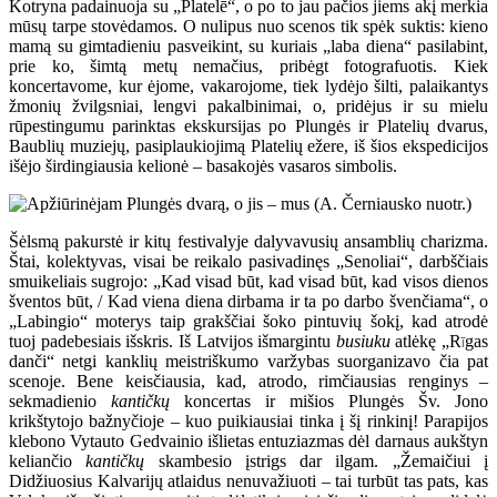
Kotryna padainuoja su „Platelē“, o po to jau pačios jiems akį merkia
mūsų tarpe stovėdamos. O nulipus nuo scenos tik spėk suktis: kieno
mamą su gimtadieniu pasveikint, su kuriais „laba diena“ pasilabint,
prie ko, šimtą metų nemačius, pribėgt fotografuotis. Kiek
koncertavome, kur ėjome, vakarojome, tiek lydėjo šilti, palaikantys
žmonių žvilgsniai, lengvi pakalbinimai, o, pridėjus ir su mielu
rūpestingumu parinktas ekskursijas po Plungės ir Platelių dvarus,
Baublių muziejų, pasiplaukiojimą Platelių ežere, iš šios ekspedicijos
išėjo širdingiausia kelionė – basakojės vasaros simbolis.
Šėlsmą pakurstė ir kitų festivalyje dalyvavusių ansamblių charizma.
Štai, kolektyvas, visai be reikalo pasivadinęs „Senoliai“, darbščiais
smuikeliais sugrojo: „Kad visad būt, kad visad būt, kad visos dienos
šventos būt,
/ Kad viena diena dirbama ir ta po darbo švenčiama“, o
„Labingio“ moterys taip grakščiai šoko pintuvių šokį, kad atrodė
tuoj padebesiais išskris. Iš Latvijos išmargintu
busiuku
atlėkę „R
gas
ī
danči“ netgi kanklių meistriškumo varžybas suorganizavo čia pat
scenoje. Bene keisčiausia, kad, atrodo, rimčiausias renginys –
sekmadienio
kantičkų
koncertas ir mišios Plungės Šv. Jono
krikštytojo bažnyčioje – kuo puikiausiai tinka į šį rinkinį! Parapijos
klebono Vytauto Gedvainio išlietas entuziazmas dėl darnaus aukštyn
keliančio
kantičkų
skambesio įstrigs dar ilgam. „Žemaičiui į
Didžiuosius Kalvarijų atlaidus nenuvažiuoti – tai turbūt tas pats, kas