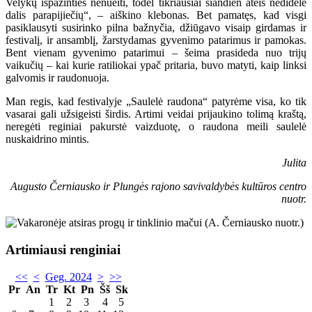
Velykų išpažinties nenueiti, todėl tikriausiai šiandien ateis nedidelė
dalis parapijiečių“, – aiškino klebonas. Bet pamatęs, kad visgi
pasiklausyti susirinko pilna bažnyčia, džiūgavo visaip girdamas ir
festivalį, ir ansamblį, žarstydamas gyvenimo patarimus ir pamokas.
Bent vienam gyvenimo patarimui – šeima prasideda nuo trijų
vaikučių – kai kurie ratiliokai ypač pritaria, buvo matyti, kaip linksi
galvomis ir raudonuoja.
Man regis, kad festivalyje „Saulelė raudona“ patyrėme visa, ko tik
vasarai gali užsigeisti širdis. Artimi veidai prijaukino tolimą kraštą,
neregėti reginiai pakurstė vaizduotę, o raudona meili saulelė
nuskaidrino mintis.
Julita
Augusto Černiausko ir Plungės rajono savivaldybės kultūros centro
nuotr.
Artimiausi renginiai
<<
<
Geg. 2024
>
>>
Pr
An
Tr
Kt
Pn
Šš
Sk
1
2
3
4
5