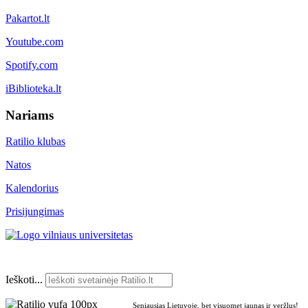
Pakartot.lt
Youtube.com
Spotify.com
iBiblioteka.lt
Nariams
Ratilio klubas
Natos
Kalendorius
Prisijungimas
Ieškoti...
Seniausias Lietuvoje, bet visuomet jaunas ir veržlus!