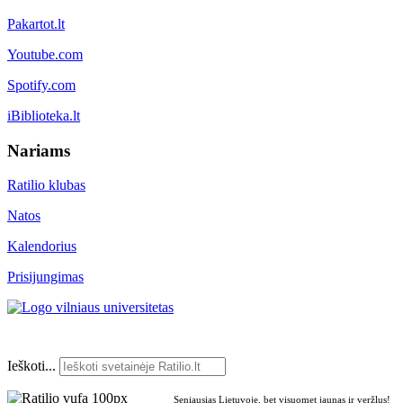
Pakartot.lt
Youtube.com
Spotify.com
iBiblioteka.lt
Nariams
Ratilio klubas
Natos
Kalendorius
Prisijungimas
Ieškoti...
Seniausias Lietuvoje, bet visuomet jaunas ir veržlus!