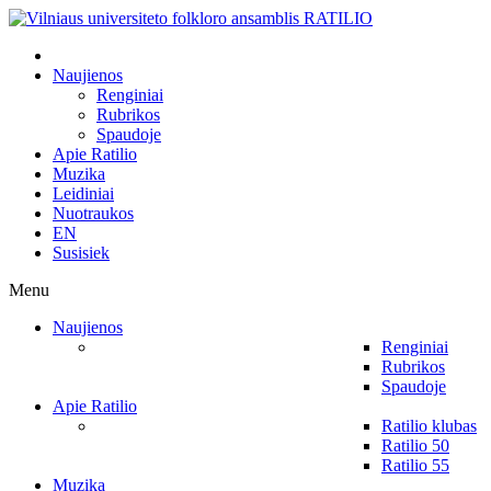
Naujienos
Renginiai
Rubrikos
Spaudoje
Apie Ratilio
Muzika
Leidiniai
Nuotraukos
EN
Susisiek
Menu
Naujienos
Renginiai
Rubrikos
Spaudoje
Apie Ratilio
Ratilio klubas
Ratilio 50
Ratilio 55
Muzika