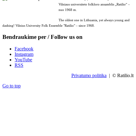
Vilniaus universiteto folkloro ansamblis „Ratilio“ –
nuo 1968 m.
The oldest one in Lithuania, yet always young and
dashing! Vilnius University Folk Ensemble "Ratilio" – since 1968.
Bendraukime per / Follow us on
Facebook
Instagram
YouTube
RSS
Privatumo politika
| © Ratilio.lt
Go to top