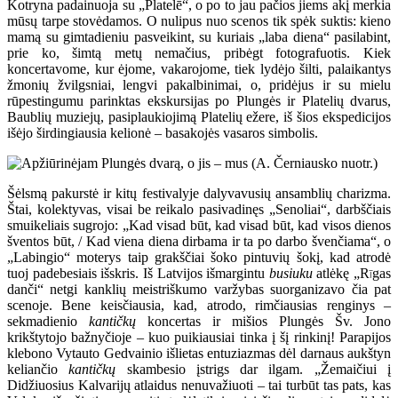
Kotryna padainuoja su „Platelē“, o po to jau pačios jiems akį merkia
mūsų tarpe stovėdamos. O nulipus nuo scenos tik spėk suktis: kieno
mamą su gimtadieniu pasveikint, su kuriais „laba diena“ pasilabint,
prie ko, šimtą metų nemačius, pribėgt fotografuotis. Kiek
koncertavome, kur ėjome, vakarojome, tiek lydėjo šilti, palaikantys
žmonių žvilgsniai, lengvi pakalbinimai, o, pridėjus ir su mielu
rūpestingumu parinktas ekskursijas po Plungės ir Platelių dvarus,
Baublių muziejų, pasiplaukiojimą Platelių ežere, iš šios ekspedicijos
išėjo širdingiausia kelionė – basakojės vasaros simbolis.
Šėlsmą pakurstė ir kitų festivalyje dalyvavusių ansamblių charizma.
Štai, kolektyvas, visai be reikalo pasivadinęs „Senoliai“, darbščiais
smuikeliais sugrojo: „Kad visad būt, kad visad būt, kad visos dienos
šventos būt,
/ Kad viena diena dirbama ir ta po darbo švenčiama“, o
„Labingio“ moterys taip grakščiai šoko pintuvių šokį, kad atrodė
tuoj padebesiais išskris. Iš Latvijos išmargintu
busiuku
atlėkę „R
gas
ī
danči“ netgi kanklių meistriškumo varžybas suorganizavo čia pat
scenoje. Bene keisčiausia, kad, atrodo, rimčiausias renginys –
sekmadienio
kantičkų
koncertas ir mišios Plungės Šv. Jono
krikštytojo bažnyčioje – kuo puikiausiai tinka į šį rinkinį! Parapijos
klebono Vytauto Gedvainio išlietas entuziazmas dėl darnaus aukštyn
keliančio
kantičkų
skambesio įstrigs dar ilgam. „Žemaičiui į
Didžiuosius Kalvarijų atlaidus nenuvažiuoti – tai turbūt tas pats, kas