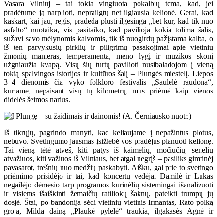
Vasara Vilniuj – tai tokia vingiuota pokalbių tema, kad, jei
pradėtume ją narplioti, neprailgtų net ilgiausia kelionė. Gerai, kad
kaskart, kai jau, regis, pradeda plūsti ilgesinga „bet kur, kad tik nuo
asfalto“ nuotaika, vis pasitaiko, kad pavilioja kokia tolima šalis,
sužavi savo mėlynomis kalvomis, tik iš nuogirdų pažįstama kalba, o
iš ten parvykusių pirklių ir piligrimų pasakojimai apie vietinių
žmonių manieras, temperamentą, meno lygį ir muzikos skonį
užgniaužia kvapą. Visų šių turtų pavilioti nusibaladojom į vieną
tokią spalvingos istorijos ir kultūros šalį – Plungės miestelį. Liepos
3–4 dienomis čia vyko folkloro festivalis „Saulelė raudona“,
kuriame, nepaisant visų tų kilometrų, mus priėmė kaip vienos
didelės šeimos narius.
Iš tikrųjų, pagrindo manyti, kad keliaujame į nepažintus plotus,
nebuvo. Svetingumo jausmas įsižiebė vos pradėjus planuoti kelionę.
Tai vieną tėtė atveš, kiti patys iš kaimelių, močiučių, senelių
atvažiuos, kiti važiuos iš Vilniaus, bet atgal negrįš – pasiliks gimtinėj
pavasarot, trešnių nuo medžių paskabyti. Aišku, gal prie to svetingo
priėmimo prisidėjo ir tai, kad koncertų vedėjai Damilė ir Lukas
negailėjo dėmesio tarp programos kūrinėlių sistemingai išanalizuoti
ir visiems išaiškinti žemaičių ratiliokų šaknų, pateikti trumpų jų
dosjė. Štai, po bandonija sėdi vietinių vietinis Irmantas, Rato polką
groja, Milda dainą „Plaukė pylelė“ traukia, ilgakasės Agnė ir