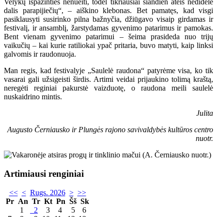
Velykų išpažinties nenueiti, todėl tikriausiai šiandien ateis nedidelė
dalis parapijiečių“, – aiškino klebonas. Bet pamatęs, kad visgi
pasiklausyti susirinko pilna bažnyčia, džiūgavo visaip girdamas ir
festivalį, ir ansamblį, žarstydamas gyvenimo patarimus ir pamokas.
Bent vienam gyvenimo patarimui – šeima prasideda nuo trijų
vaikučių – kai kurie ratiliokai ypač pritaria, buvo matyti, kaip linksi
galvomis ir raudonuoja.
Man regis, kad festivalyje „Saulelė raudona“ patyrėme visa, ko tik
vasarai gali užsigeisti širdis. Artimi veidai prijaukino tolimą kraštą,
neregėti reginiai pakurstė vaizduotę, o raudona meili saulelė
nuskaidrino mintis.
Julita
Augusto Černiausko ir Plungės rajono savivaldybės kultūros centro
nuotr.
Artimiausi renginiai
<<
<
Rugs. 2026
>
>>
Pr
An
Tr
Kt
Pn
Šš
Sk
1
2
3
4
5
6