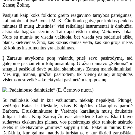
Zarasų Žolinę.
Pasijauti kaip koks folkloro greito reagavimo tarnybos pareigūnas,
kai autobusui įvažiavus į M. K. Čiurlionio gatvę per kokias penkias
minutes iš mūsų „būstinės“ visi reikalingi instrumentai ir drabužiai
atsiranda bagažo skyriuje. Taip apsireiškia mūsų
Vaduovės
įtaka.
Nors su mumis ne visada važiuoja, bet visada yra sudariusi aiškų
planą, kiekvienas žino, kas kokias dainas veda, kas kuo groja ir kas
už kokius instrumentus yra atsakingas.
Į Zarasus atvykome porą valandų prieš savo pasirodymą, tad
galėjome pasižiūrėti ir kitų ansamblių. Gražiai dainavo „Seluona“ ir
smagiai pasišokti davė puikiai skambantys Zarasų mandolinininkai.
Mes irgi, manau, gražiai pasirodėm, tik vienoj dainoj autopilotas
visiems nesuveikė
– kolektyviai pasimetėm tarp posmų.
Su ratiliokais kad ir kur važiuotum, niekaip nepaklysi. Plungėj
vedžiojo Ratas ir Pieškutė, visus Klaipėdos užkampius parodė
Barbora, Druskininkuose ir Varėnoje karaliauja mūsų dzūkaitės
Julija ir Julita. Kaip Zarasų žinovas atsiskleidė Lukas. Iškart buvo
sudarytas ekskursijos planas, vos persirengus gido rankoje atsirado
skėtis ir iškeliavome „mirties“ sūpynių link. Pakeliui mums buvo
išaiškinta, kur galima maudytis turistams, o kur tikrieji zarasiškiai