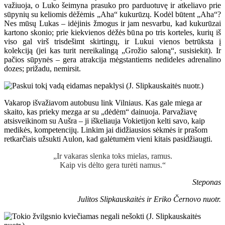
važiuoja, o Luko šeimyna prasuko pro parduotuvę ir atkeliavo prie
sūpynių su keliomis dėžėmis „Aha“ kukurūzų. Kodėl būtent „Aha“?
Nes mūsų Lukas – idėjinis žmogus ir jam nesvarbu, kad kukurūzai
kartono skonio; prie kiekvienos dėžės būna po tris korteles, kurių iš
viso gal virš trisdešimt skirtingų, ir Lukui vienos betrūksta į
kolekciją (jei kas turit nereikalingą „Grožio saloną“, susisiekit). Ir
pačios sūpynės – gera atrakcija mėgstantiems nedideles adrenalino
dozes; prižadu, nemirsit.
Vakarop išvažiavom autobusu link Vilniaus. Kas gale miega ar
skaito, kas prieky mezga ar su „dėdėm“ dainuoja. Parvažiavę
atsisveikinom su Aušra – ji iškeliauja Vokietijon kelti savo, kaip
medikės, kompetencijų. Linkim jai didžiausios sėkmės ir prašom
retkarčiais užsukti Aulon, kad galėtumėm vieni kitais pasidžiaugti.
„Ir vakaras slenka toks mielas, ramus.
Kaip vis dėlto gera turėti namus.“
Steponas
Julitos Slipkauskaitės ir Eriko Černovo nuotr.