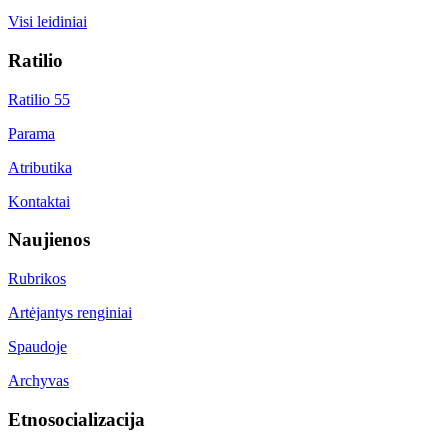
Visi leidiniai
Ratilio
Ratilio 55
Parama
Atributika
Kontaktai
Naujienos
Rubrikos
Artėjantys renginiai
Spaudoje
Archyvas
Etnosocializacija