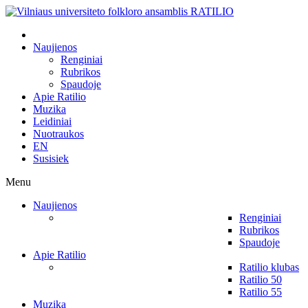
Naujienos
Renginiai
Rubrikos
Spaudoje
Apie Ratilio
Muzika
Leidiniai
Nuotraukos
EN
Susisiek
Menu
Naujienos
Renginiai
Rubrikos
Spaudoje
Apie Ratilio
Ratilio klubas
Ratilio 50
Ratilio 55
Muzika