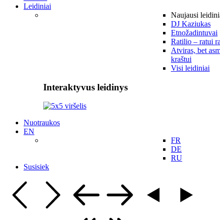
Leidiniai
Naujausi leidini
DJ Kaziukas
Etnožadintuvai
Ratilio – ratui r
Atviras, bet asm
kraštui
Visi leidiniai
Interaktyvus leidinys
Nuotraukos
EN
FR
DE
RU
Susisiek