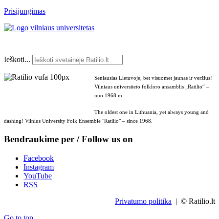
Prisijungimas
Ieškoti...
Seniausias Lietuvoje, bet visuomet jaunas ir veržlus!
Vilniaus universiteto folkloro ansamblis „Ratilio“ –
nuo 1968 m.
The oldest one in Lithuania, yet always young and
dashing! Vilnius University Folk Ensemble "Ratilio" – since 1968.
Bendraukime per / Follow us on
Facebook
Instagram
YouTube
RSS
Privatumo politika
| © Ratilio.lt
Go to top