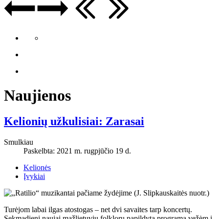
Naujienos
Kelionių užkulisiai: Zarasai
Smulkiau
Paskelbta: 2021 m. rugpjūčio 19 d.
Kelionės
Įvykiai
Turėjom labai ilgas atostogas – net dvi savaites tarp koncertų.
Sekmadienį naujai mažlietuvių folkloru papildytą programą vežėm į