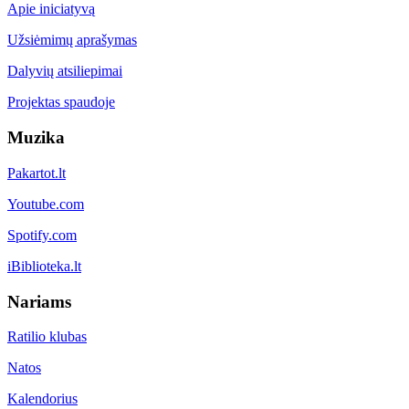
Apie iniciatyvą
Užsiėmimų aprašymas
Dalyvių atsiliepimai
Projektas spaudoje
Muzika
Pakartot.lt
Youtube.com
Spotify.com
iBiblioteka.lt
Nariams
Ratilio klubas
Natos
Kalendorius