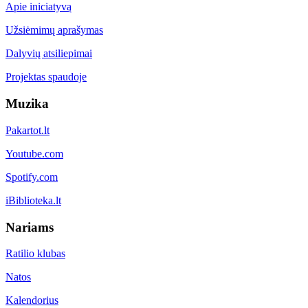
Apie iniciatyvą
Užsiėmimų aprašymas
Dalyvių atsiliepimai
Projektas spaudoje
Muzika
Pakartot.lt
Youtube.com
Spotify.com
iBiblioteka.lt
Nariams
Ratilio klubas
Natos
Kalendorius