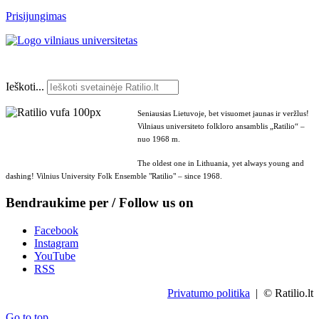
Prisijungimas
Ieškoti...
Seniausias Lietuvoje, bet visuomet jaunas ir veržlus!
Vilniaus universiteto folkloro ansamblis „Ratilio“ –
nuo 1968 m.
The oldest one in Lithuania, yet always young and
dashing! Vilnius University Folk Ensemble "Ratilio" – since 1968.
Bendraukime per / Follow us on
Facebook
Instagram
YouTube
RSS
Privatumo politika
| © Ratilio.lt
Go to top