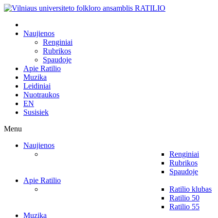
Naujienos
Renginiai
Rubrikos
Spaudoje
Apie Ratilio
Muzika
Leidiniai
Nuotraukos
EN
Susisiek
Menu
Naujienos
Renginiai
Rubrikos
Spaudoje
Apie Ratilio
Ratilio klubas
Ratilio 50
Ratilio 55
Muzika