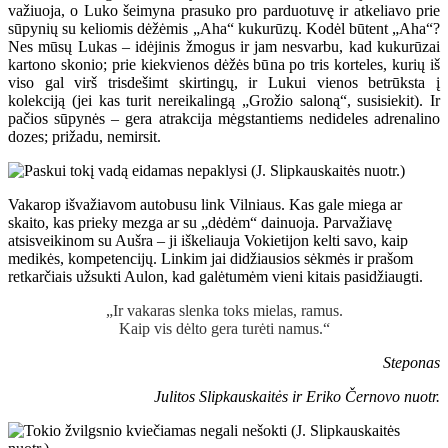
važiuoja, o Luko šeimyna prasuko pro parduotuvę ir atkeliavo prie
sūpynių su keliomis dėžėmis „Aha“ kukurūzų. Kodėl būtent „Aha“?
Nes mūsų Lukas – idėjinis žmogus ir jam nesvarbu, kad kukurūzai
kartono skonio; prie kiekvienos dėžės būna po tris korteles, kurių iš
viso gal virš trisdešimt skirtingų, ir Lukui vienos betrūksta į
kolekciją (jei kas turit nereikalingą „Grožio saloną“, susisiekit). Ir
pačios sūpynės – gera atrakcija mėgstantiems nedideles adrenalino
dozes; prižadu, nemirsit.
Vakarop išvažiavom autobusu link Vilniaus. Kas gale miega ar
skaito, kas prieky mezga ar su „dėdėm“ dainuoja. Parvažiavę
atsisveikinom su Aušra – ji iškeliauja Vokietijon kelti savo, kaip
medikės, kompetencijų. Linkim jai didžiausios sėkmės ir prašom
retkarčiais užsukti Aulon, kad galėtumėm vieni kitais pasidžiaugti.
„Ir vakaras slenka toks mielas, ramus.
Kaip vis dėlto gera turėti namus.“
Steponas
Julitos Slipkauskaitės ir Eriko Černovo nuotr.