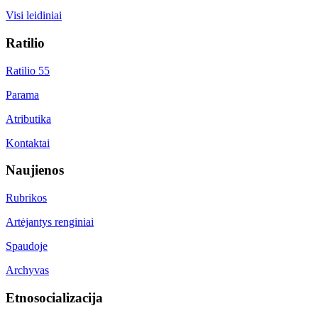
Visi leidiniai
Ratilio
Ratilio 55
Parama
Atributika
Kontaktai
Naujienos
Rubrikos
Artėjantys renginiai
Spaudoje
Archyvas
Etnosocializacija