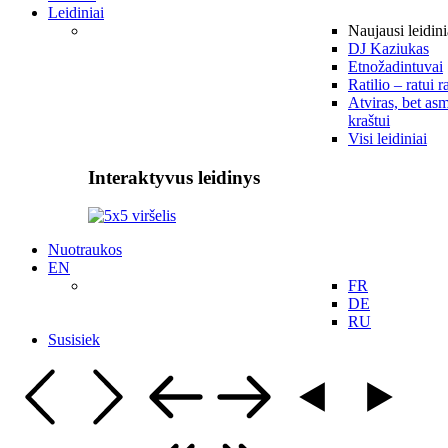
Leidiniai
Naujausi leidini
DJ Kaziukas
Etnožadintuvai
Ratilio – ratui r
Atviras, bet asm
kraštui
Visi leidiniai
Interaktyvus leidinys
Nuotraukos
EN
FR
DE
RU
Susisiek