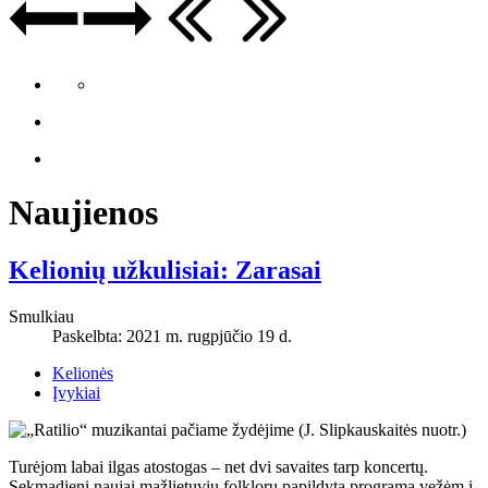
Naujienos
Kelionių užkulisiai: Zarasai
Smulkiau
Paskelbta: 2021 m. rugpjūčio 19 d.
Kelionės
Įvykiai
Turėjom labai ilgas atostogas – net dvi savaites tarp koncertų.
Sekmadienį naujai mažlietuvių folkloru papildytą programą vežėm į