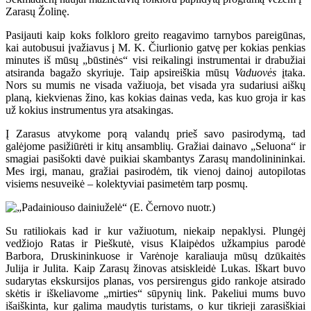
Zarasų Žolinę.
Pasijauti kaip koks folkloro greito reagavimo tarnybos pareigūnas,
kai autobusui įvažiavus į M. K. Čiurlionio gatvę per kokias penkias
minutes iš mūsų „būstinės“ visi reikalingi instrumentai ir drabužiai
atsiranda bagažo skyriuje. Taip apsireiškia mūsų
Vaduovės
įtaka.
Nors su mumis ne visada važiuoja, bet visada yra sudariusi aiškų
planą, kiekvienas žino, kas kokias dainas veda, kas kuo groja ir kas
už kokius instrumentus yra atsakingas.
Į Zarasus atvykome porą valandų prieš savo pasirodymą, tad
galėjome pasižiūrėti ir kitų ansamblių. Gražiai dainavo „Seluona“ ir
smagiai pasišokti davė puikiai skambantys Zarasų mandolinininkai.
Mes irgi, manau, gražiai pasirodėm, tik vienoj dainoj autopilotas
visiems nesuveikė
– kolektyviai pasimetėm tarp posmų.
Su ratiliokais kad ir kur važiuotum, niekaip nepaklysi. Plungėj
vedžiojo Ratas ir Pieškutė, visus Klaipėdos užkampius parodė
Barbora, Druskininkuose ir Varėnoje karaliauja mūsų dzūkaitės
Julija ir Julita. Kaip Zarasų žinovas atsiskleidė Lukas. Iškart buvo
sudarytas ekskursijos planas, vos persirengus gido rankoje atsirado
skėtis ir iškeliavome „mirties“ sūpynių link. Pakeliui mums buvo
išaiškinta, kur galima maudytis turistams, o kur tikrieji zarasiškiai