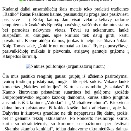
Kadangi daliai ansambliečių šiais metais teko praleisti tradicines
„Ratilio“ Rasas Paaliosės kaime, pasinaudojau proga juos pasikviesti
pas save – į Rokų kaimą. Jau visai vėlai atkeliavę radome
lemputėmis ir žvakėmis išpuoštą pavėsinę, vaišėmis nukrautus stalus
bei paruoštas nakvynes vietas. Tėvai su nekantrumu laukė
susipažinti su draugais, apie kuriuos tiek daug girdi, kartu
pavakaroti. Kieme aidėjo dainos, juokas ir netgi įsisiūbavo šokiai.
Kaip Tomas sakė, „šoki ir net nematai su kuo“. Ryte papusryčiavę,
pasivaikščioję miškais ir pievomis, atsigavę gamtoje grįžome į
Klaipėdos šurmulį.
Čia mus pasitiko renginių gausa: grupių iš užsienio pasirodymai,
įvairių tradicijų pristatymai, mugė – tik spėk suktis. Vakare laukė
koncertas „Nakties polifonijos“. Kartu su ansambliu „Sasutalas“ iš
Kauno žiūrovams pristatėme sutartines bei galėjome grožėtis
Dnipropetrovsko regiono kazokų dainomis, kurias atliko jungtinis
ansamblis iš Ukrainos „Volodar“ ir „Michailove chudo“. Kiekviena
daina buvo pristatoma: iš kokio krašto, kaip atliekama, apie ką.
Dalyvius ir žiūrovus graudino ne tik nepaprastas šių dainų grožis,
bet ir geliantis tekstų aktualumas. Po koncerto nesinorėjo skirtis:
kartu su ukrainietėmis, su kuriomis susipažinome per festivalį
„Skamba skamba kankliai“, toliau dainavome ukrainietiškas dainas,