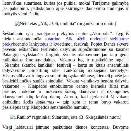
lietuviškas sutartines, kurias jos puikiai moka! Turėjome galimybę
jas pakalbinti, padiskutuoti apie skirtingas dainavimo tradicijas ir
mokytis vieni iš kitų.
Šeštadienio rytą pradėjome prekybos centre „Akropolis“. Lyg iš
niekur atsirandančia
sutartine „Aik, aželi, undenia“ stebinome
prekybcentrio lankytojus
ir kvietėme į festivalį. Popiet Danės skvere
pavėsio ieškančius festivalio dalyvius supažindinome su kasmet
Palangoje vykstančia Jurginių švente: dainavome jau taip gerai
ratiliokams žinomas dainas. Vakarop lyg ir nusikėlėme atgal į
„Skamba skamba kankliai“ festivalį – kartu su kitais ansambliais
dalyvavome „Sutartinių rate“ Laikrodžių muziejaus kiemelyje.
Viskas siūbavo ir lingavo sutartinių sąskambiuose, kiemelį puošė jau
besileidžiančios saulės spinduliai. Vakarą vainikavo bendra dalyvių
vakaronė – Klaipėdos etnokultūros centro kiemelis šiltai mus
priėmė, mokėme ir mokėmės šokių, dainavom ir džiaugėmės
klausydami kitų kraštų dainų. Atrodo, kad geriausiai šį vakarą
apibūdina žodis
jaukumas
– taip gera ir ramu buvo vakaroti
pasislėpus tarp Klaipėdos senamiesčio namukų.
Visgi labiausiai įsiminė paskutinės dienos koncertas. Buvome