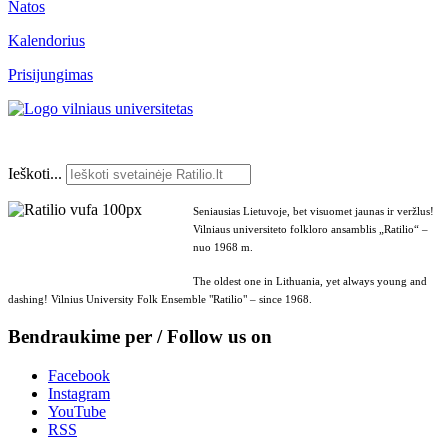
Natos
Kalendorius
Prisijungimas
Ieškoti...
Seniausias Lietuvoje, bet visuomet jaunas ir veržlus!
Vilniaus universiteto folkloro ansamblis „Ratilio“ –
nuo 1968 m.
The oldest one in Lithuania, yet always young and
dashing! Vilnius University Folk Ensemble "Ratilio" – since 1968.
Bendraukime per / Follow us on
Facebook
Instagram
YouTube
RSS