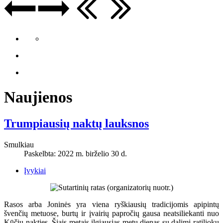
Naujienos
Trumpiausių naktų lauksnos
Smulkiau
Paskelbta: 2022 m. birželio 30 d.
Įvykiai
Rasos arba Joninės yra viena ryškiausių tradicijomis apipintų
švenčių metuose, burtų ir įvairių papročių gausa neatsiliekanti nuo
Kūčių nakties. Šiais metais ilgiausias metų dienas su dalimi ratiliokų