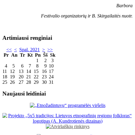
Barbora
Festivalio organizatorių ir B. Skirgailaitės nuotr.
Artimiausi renginiai
<<
<
Spal. 2021
>
>>
Pr
An
Tr
Kt
Pn
Šš
Sk
1
2
3
4
5
6
7
8
9
10
11
12
13
14
15
16
17
18
19
20
21
22
23
24
25
26
27
28
29
30
31
Naujausi leidiniai