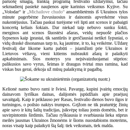
paruošę smagią, trankią programą festivalio uždarymui, tačiau
sekmadienį pasiekė naujienos apie karinius veiksmus Kyjive. Su
„Volodar“ ir
„Michailove chudo“
ansamblietėmis iš Ukrainos tylos
minute pagerbėme žuvusiuosius ir dainomis apverkėme visus
nukentėjusius. Tačiau paskui turėjome vėl lipti ant scenos ir pabaigti
koncertą keliais šokiais. Dar niekad taip nebuvo sunku šokti,
merginos ant scenos šluostėsi ašaras, veidų nepuošė plačios
šypsenos kaip įprastai, tik santūrūs ir greičiausiai netikri šypsniai, o
vidų draskė disonansas tarp to, ką jautėme, ir to, ką veikėme. Uždarę
festivalį dar likome kartu pabūti – įsiamžinti prie Ukrainos ir
Lietuvos vėliavų, vieni kitiems nubraukti ašarą ir palaikyti
apkabinimais. Šios moterys yra neįsivaizduojamai stiprios:
palikusios savo vyrus, šeimas ir draugus tvirtai mus ramina, kad
viskas bus gerai, dėkoja už mūsų palaikymą ir pagalbą.
Kelionė namo buvo rami ir šviesi. Pavargę, kupini įvairių emocijų
dainavom lyriškas dainas, dalijomės įspūdžiais apie praėjusį
savaitgalį. Kaip ir priklauso per Rasas, festivalio dienos buvo ilgos ir
turiningos, o poilsio naktys trumpos. Grįžom ne tik praturtėję žinių
apie savo ir kitų šalių tradicijas, įsikvėpę toliau jomis domėtis, bet ir
suvirpintomis širdimis. Tačiau ryškiausia ir svarbiausia lieka stiprus
meilės jausmas Ukrainos žmonėms ir šioms nuostabioms moterims,
noras visaip kaip palaikyti šią šalį: tiek veiksmais, tiek malda.