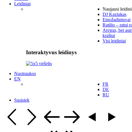
Leidiniai
Naujausi leidini
DJ Kaziukas
Etnožadintuvai
Ratilio – ratui r
Atviras, bet asm
kraštui
Visi leidiniai
Interaktyvus leidinys
Nuotraukos
EN
FR
DE
RU
Susisiek