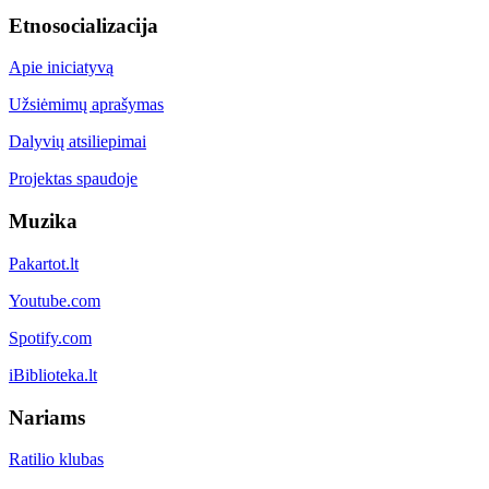
Etnosocializacija
Apie iniciatyvą
Užsiėmimų aprašymas
Dalyvių atsiliepimai
Projektas spaudoje
Muzika
Pakartot.lt
Youtube.com
Spotify.com
iBiblioteka.lt
Nariams
Ratilio klubas