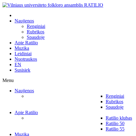
Naujienos
Renginiai
Rubrikos
Spaudoje
Apie Ratilio
Muzika
Leidiniai
Nuotraukos
EN
Susisiek
Menu
Naujienos
Renginiai
Rubrikos
Spaudoje
Apie Ratilio
Ratilio klubas
Ratilio 50
Ratilio 55
Muzika