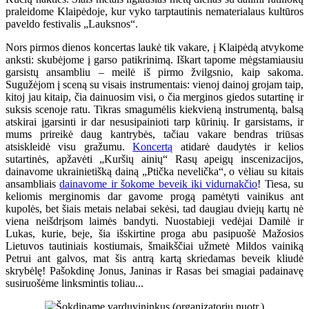
praleidome Klaipėdoje, kur vyko tarptautinis nematerialaus kultūros
paveldo festivalis „Lauksnos“.
Nors pirmos dienos koncertas laukė tik vakare, į Klaipėdą atvykome
anksti: skubėjome į garso patikrinimą. Iškart tapome mėgstamiausiu
garsistų ansambliu – meilė iš pirmo žvilgsnio, kaip sakoma.
Sugužėjom į sceną su visais instrumentais: vienoj dainoj grojam taip,
kitoj jau kitaip, čia dainuosim visi, o čia merginos giedos sutartinę ir
suksis scenoje ratu. Tikras smagumėlis kiekvieną instrumentą, balsą
atskirai įgarsinti ir dar nesusipainioti tarp kūrinių. Ir garsistams, ir
mums prireikė daug kantrybės, tačiau vakare bendras triūsas
atsiskleidė visu gražumu.
Koncertą
atidarė daudytės ir kelios
sutartinės, apžavėti „Kuršių ainių“ Rasų apeigų inscenizacijos,
dainavome ukrainietišką dainą „Ptička nevelička“, o vėliau su kitais
ansambliais
dainavome ir šokome beveik iki vidurnakčio
! Tiesa, su
keliomis merginomis dar gavome progą pamėtyti vainikus ant
kupolės, bet šiais metais nelabai sekėsi, tad daugiau dviejų kartų nė
viena neišdrįsom laimės bandyti. Nuostabieji vedėjai Damilė ir
Lukas, kurie, beje, šia išskirtine proga abu pasipuošė Mažosios
Lietuvos tautiniais kostiumais, šmaikščiai užmetė Mildos vainiką
Petrui ant galvos, mat šis antrą kartą skriedamas beveik kliudė
skrybėlę! Pašokdinę Jonus, Janinas ir Rasas bei smagiai padainavę
susiruošėme linksmintis toliau...