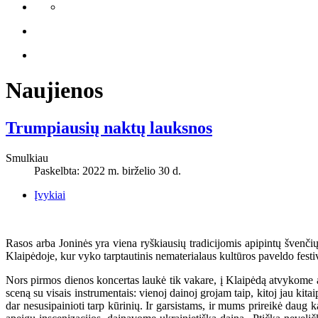
Naujienos
Trumpiausių naktų lauksnos
Smulkiau
Paskelbta: 2022 m. birželio 30 d.
Įvykiai
Rasos arba Joninės yra viena ryškiausių tradicijomis apipintų švenčių
Klaipėdoje, kur vyko tarptautinis nematerialaus kultūros paveldo fest
Nors pirmos dienos koncertas laukė tik vakare, į Klaipėdą atvykome 
sceną su visais instrumentais: vienoj dainoj grojam taip, kitoj jau kita
dar nesusipainioti tarp kūrinių. Ir garsistams, ir mums prireikė daug 