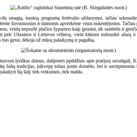
uošę smagią, trankią programą festivalio uždarymui, tačiau sekmadi
ėme žuvusiuosius ir dainomis apverkėme visus nukentėjusius. Tačiau pask
s, veidų nepuošė plačios šypsenos kaip įprastai, tik santūrūs ir greičia
i prie Ukrainos ir Lietuvos vėliavų, vieni kitiems nubraukti ašarą ir
as bus gerai, dėkoja už mūsų palaikymą ir pagalbą.
avom lyriškas dainas, dalijomės įspūdžiais apie praėjusį savaitgalį. Kai
tų šalių tradicijas, įsikvėpę toliau jomis domėtis, bet ir suvirpintomis 
aikyti šią šalį: tiek veiksmais, tiek malda.