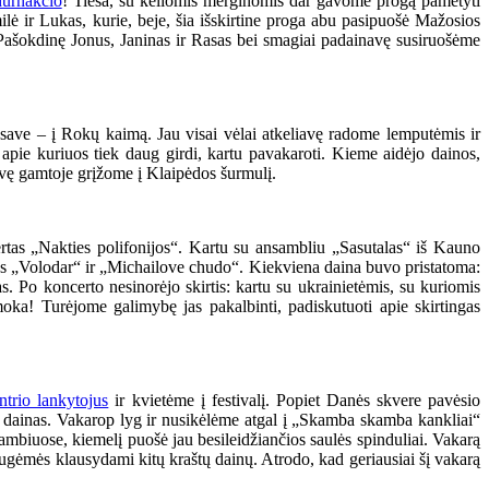
durnakčio
! Tiesa, su keliomis merginomis dar gavome progą pamėtyti
ilė ir Lukas, kurie, beje, šia išskirtine proga abu pasipuošė Mažosios
! Pašokdinę Jonus, Janinas ir Rasas bei smagiai padainavę susiruošėme
s save – į Rokų kaimą. Jau visai vėlai atkeliavę radome lemputėmis ir
apie kuriuos tiek daug girdi, kartu pavakaroti. Kieme aidėjo dainos,
gavę gamtoje grįžome į Klaipėdos šurmulį.
ertas „Nakties polifonijos“. Kartu su ansambliu „Sasutalas“ iš Kauno
nos „Volodar“ ir „Michailove chudo“. Kiekviena daina buvo pristatoma:
as. Po koncerto nesinorėjo skirtis: kartu su ukrainietėmis, su kuriomis
moka! Turėjome galimybę jas pakalbinti, padiskutuoti apie skirtingas
ntrio lankytojus
ir kvietėme į festivalį. Popiet Danės skvere pavėsio
s dainas. Vakarop lyg ir nusikėlėme atgal į „Skamba skamba kankliai“
kambiuose, kiemelį puošė jau besileidžiančios saulės spinduliai. Vakarą
gėmės klausydami kitų kraštų dainų. Atrodo, kad geriausiai šį vakarą