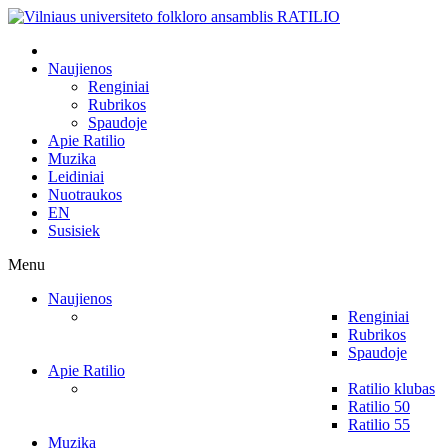
Naujienos
Renginiai
Rubrikos
Spaudoje
Apie Ratilio
Muzika
Leidiniai
Nuotraukos
EN
Susisiek
Menu
Naujienos
Renginiai
Rubrikos
Spaudoje
Apie Ratilio
Ratilio klubas
Ratilio 50
Ratilio 55
Muzika