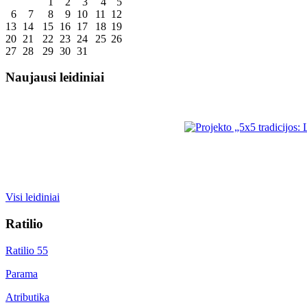
1
2
3
4
5
6
7
8
9
10
11
12
13
14
15
16
17
18
19
20
21
22
23
24
25
26
27
28
29
30
31
Naujausi leidiniai
Visi leidiniai
Ratilio
Ratilio 55
Parama
Atributika