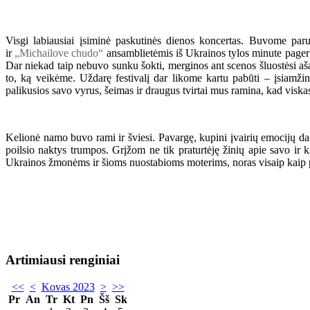
Visgi labiausiai įsiminė paskutinės dienos koncertas. Buvome par
ir
„Michailove chudo“
ansamblietėmis iš Ukrainos tylos minute pagerb
Dar niekad taip nebuvo sunku šokti, merginos ant scenos šluostėsi ašara
to, ką veikėme. Uždarę festivalį dar likome kartu pabūti – įsiamžint
palikusios savo vyrus, šeimas ir draugus tvirtai mus ramina, kad visk
Kelionė namo buvo rami ir šviesi. Pavargę, kupini įvairių emocijų dain
poilsio naktys trumpos. Grįžom ne tik praturtėję žinių apie savo ir ki
Ukrainos žmonėms ir šioms nuostabioms moterims, noras visaip kaip pal
Artimiausi renginiai
<<
<
Kovas 2023
>
>>
Pr
An
Tr
Kt
Pn
Šš
Sk