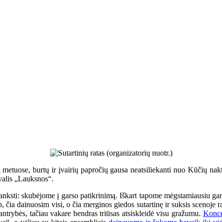
 metuose, burtų ir įvairių papročių gausa neatsiliekanti nuo Kūčių nakti
ivalis „Lauksnos“.
anksti: skubėjome į garso patikrinimą. Iškart tapome mėgstamiausiu gar
ip, čia dainuosim visi, o čia merginos giedos sutartinę ir suksis scenoje r
kantrybės, tačiau vakare bendras triūsas atsiskleidė visu gražumu.
Konce