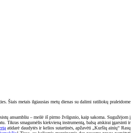
es. Šiais metais ilgiausias metų dienas su dalimi ratiliokų praleidome
sistų ansambliu – meilė iš pirmo žvilgsnio, kaip sakoma. Sugužėjom į
atu. Tikras smagumėlis kiekvieną instrumentą, balsą atskirai įgarsinti ir
rtą
atidarė daudytės ir kelios sutartinės, apžavėti „Kuršių ainių“ Rasų