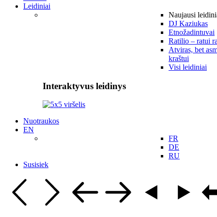
Leidiniai
Naujausi leidini
DJ Kaziukas
Etnožadintuvai
Ratilio – ratui r
Atviras, bet asm
kraštui
Visi leidiniai
Interaktyvus leidinys
Nuotraukos
EN
FR
DE
RU
Susisiek