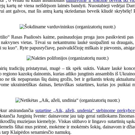
ka“, o vėliau su kitais ansambliais
dainavome ir šokome beveik iki vi
iejų kartų nė viena neišdrįsom laimės bandyti. Nuostabieji vedėjai Dam
rui ant galvos, mat šis antrą kartą skriedamas beveik kliudė skrybėlę
Ratilio“ Rasas Paaliosės kaime, pasinaudojau proga juos pasikviesti pa
 nakvynes vietas. Tėvai su nekantrumu laukė susipažinti su draugais, 
ai su kuo“. Ryte papusryčiavę, pasivaikščioję miškais ir pievomis, atsi
airių tradicijų pristatymai, mugė – tik spėk suktis. Vakare laukė konc
o regiono kazokų dainomis, kurias atliko jungtinis ansamblis iš Ukrai
o ne tik nepaprastas šių dainų grožis, bet ir geliantis tekstų aktualum
me ukrainietiškas dainas, lietuviškas sutartines, kurias jos puikiai 
ekur atsirandančia
sutartine „Aik, aželi, undenia“ stebinome prekybce
kstančia Jurginių švente: dainavome jau taip gerai ratiliokams žinoma
aikrodžių muziejaus kiemelyje. Viskas siūbavo ir lingavo sutartinių sąs
iemelis šiltai mus priėmė, mokėme ir mokėmės šokių, dainavom ir džiau
us tarp Klaipėdos senamiesčio namukų.