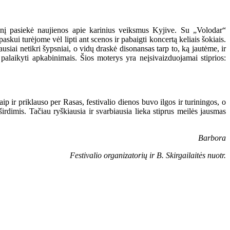
enį pasiekė naujienos apie karinius veiksmus Kyjive. Su „Volodar“
ui turėjome vėl lipti ant scenos ir pabaigti koncertą keliais šokiais.
usiai netikri šypsniai, o vidų draskė disonansas tarp to, ką jautėme, ir
 palaikyti apkabinimais. Šios moterys yra neįsivaizduojamai stiprios:
p ir priklauso per Rasas, festivalio dienos buvo ilgos ir turiningos, o
širdimis. Tačiau ryškiausia ir svarbiausia lieka stiprus meilės jausmas
Barbora
Festivalio organizatorių ir B. Skirgailaitės nuotr.