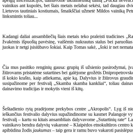
apeigų inscenizacijos, dainavome ukrainietišką dainą „Ptička nevelič
vainikus ant kupolės, bet šiais metais nelabai sekėsi, tad daugiau dv
Lietuvos tautiniais kostiumais, šmaikščiai užmetė Mildos vainiką Pet
linksmintis toliau...
Kadangi daliai ansambliečių šiais metais teko praleisti tradicines „
žvakėmis išpuoštą pavėsinę, vaišėmis nukrautus stalus bei paruoštas
juokas ir netgi įsisiūbavo šokiai. Kaip Tomas sakė, „šoki ir net nemat
Čia mus pasitiko renginių gausa: grupių iš užsienio pasirodymai, įv
žiūrovams pristatėme sutartines bei galėjome grožėtis Dnipropetrovsk
iš kokio krašto, kaip atliekama, apie ką. Dalyvius ir žiūrovus graudin
susipažinome per festivalį „Skamba skamba kankliai“, toliau dainavo
dainavimo tradicijas ir mokytis vieni iš kitų.
Šeštadienio rytą pradėjome prekybos centre „Akropolis“. Lyg iš ni
ieškančius festivalio dalyvius supažindinome su kasmet Palangoje vy
festivalį – kartu su kitais ansambliais dalyvavome „Sutartinių rate“ L
vainikavo bendra dalyvių vakaronė – Klaipėdos etnokultūros centro k
apibūdina žodis
jaukumas
– taip gera ir ramu buvo vakaroti pasislėp