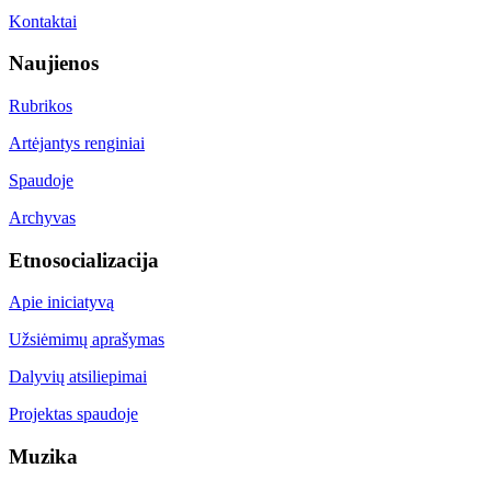
Kontaktai
Naujienos
Rubrikos
Artėjantys renginiai
Spaudoje
Archyvas
Etnosocializacija
Apie iniciatyvą
Užsiėmimų aprašymas
Dalyvių atsiliepimai
Projektas spaudoje
Muzika