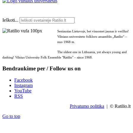
Ieškoti...
Seniausias Lietuvoje, bet visuomet jaunas ir veržlus!
Vilniaus universiteto folkloro ansamblis „Ratilio“ –
nuo 1968 m.
The oldest one in Lithuania, yet always young and
dashing! Vilnius University Folk Ensemble "Ratilio" – since 1968.
Bendraukime per / Follow us on
Facebook
Instagram
YouTube
RSS
Privatumo politika
| © Ratilio.lt
Go to top