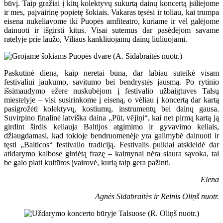
būvį. Taip gražiai į kitų kolektyvų sukurtą dainų koncertą įsiliejome
ir mes, paįvairinę popietę šokiais. Vakaras tęsėsi ir toliau, kai trumpa
eisena nukeliavome iki Puopės amfiteatro, kuriame ir vėl galėjome
dainuoti ir išgirsti kitus. Visai sutemus dar pasėdėjom savame
ratelyje prie laužo, Viliaus kankliuojamų dainų liūliuojami.
Paskutinė diena, kaip neretai būna, dar labiau suteikė visam
festivaliui jaukumo, savitumo bei bendrystės jausmą. Po rytinio
išsimaudymo ežere nuskubėjom į festivalio užbaigtuves Talsų
miestelyje – visi susirinkome į eiseną, o vėliau į koncertą dar kartą
pasigrožėti kolektyvų, kostiumų, instrumentų bei dainų gausa.
Suvirpino finalinė latviška daina „Pūt, vējiņi“, kai net pirmą kartą ją
girdint širdis keliauja Baltijos atgimimo ir gyvavimo keliais,
džiaugdamasi, kad tokioje bendruomenėje yra galimybė dainuoti ir
tęsti „Balticos“ festivalio tradiciją. Festivalis puikiai atskleidė dar
atidarymo kalbose girdėtą frazę – kaimynai nėra siaura sąvoka, tai
be galo plati kultūros įvairovė, kurią taip gera pažinti.
Elena
Agnės Sidabraitės ir Reinis Oliņš
nuotr.