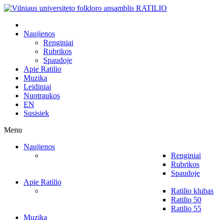
Naujienos
Renginiai
Rubrikos
Spaudoje
Apie Ratilio
Muzika
Leidiniai
Nuotraukos
EN
Susisiek
Menu
Naujienos
Renginiai
Rubrikos
Spaudoje
Apie Ratilio
Ratilio klubas
Ratilio 50
Ratilio 55
Muzika