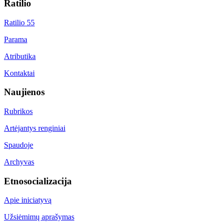
Ratilio
Ratilio 55
Parama
Atributika
Kontaktai
Naujienos
Rubrikos
Artėjantys renginiai
Spaudoje
Archyvas
Etnosocializacija
Apie iniciatyvą
Užsiėmimų aprašymas