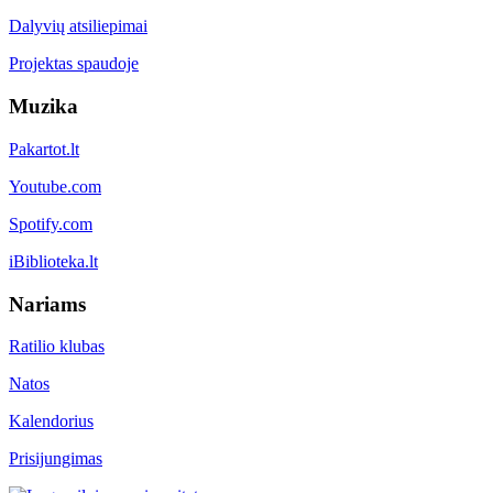
Dalyvių atsiliepimai
Projektas spaudoje
Muzika
Pakartot.lt
Youtube.com
Spotify.com
iBiblioteka.lt
Nariams
Ratilio klubas
Natos
Kalendorius
Prisijungimas