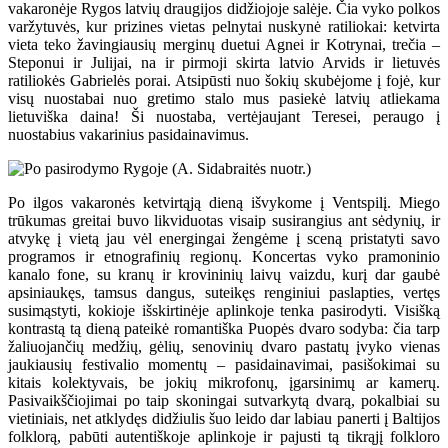
vakaronėje Rygos latvių draugijos didžiojoje salėje. Čia vyko polkos
varžytuvės, kur prizines vietas pelnytai nuskynė ratiliokai: ketvirta
vieta teko žavingiausių merginų duetui Agnei ir Kotrynai, trečia –
Steponui ir Julijai, na ir pirmoji skirta latvio Arvids ir lietuvės
ratiliokės Gabrielės porai. Atsipūsti nuo šokių skubėjome į fojė, kur
visų nuostabai nuo gretimo stalo mus pasiekė latvių atliekama
lietuviška daina! Ši nuostaba, vertėjaujant Teresei, peraugo į
nuostabius vakarinius pasidainavimus.
Po ilgos vakaronės ketvirtąją dieną išvykome į Ventspilį. Miego
trūkumas greitai buvo likviduotas visaip susirangius ant sėdynių, ir
atvykę į vietą jau vėl energingai žengėme į sceną pristatyti savo
programos ir etnografinių regionų. Koncertas vyko pramoninio
kanalo fone, su kranų ir krovininių laivų vaizdu, kurį dar gaubė
apsiniaukęs, tamsus dangus, suteikęs renginiui paslapties, vertęs
susimąstyti, kokioje išskirtinėje aplinkoje tenka pasirodyti. Visišką
kontrastą tą dieną pateikė romantiška Puopės dvaro sodyba: čia tarp
žaliuojančių medžių, gėlių, senovinių dvaro pastatų įvyko vienas
jaukiausių festivalio momentų – pasidainavimai, pasišokimai su
kitais kolektyvais, be jokių mikrofonų, įgarsinimų ar kamerų.
Pasivaikščiojimai po taip skoningai sutvarkytą dvarą, pokalbiai su
vietiniais, net atklydęs didžiulis šuo leido dar labiau panerti į Baltijos
folklorą, pabūti autentiškoje aplinkoje ir pajusti tą tikrąjį folkloro