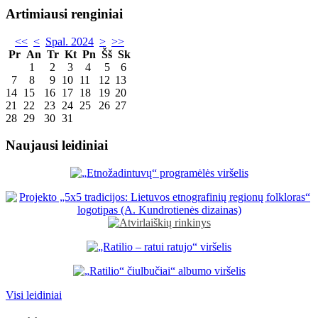
Artimiausi renginiai
<<
<
Spal. 2024
>
>>
Pr
An
Tr
Kt
Pn
Šš
Sk
1
2
3
4
5
6
7
8
9
10
11
12
13
14
15
16
17
18
19
20
21
22
23
24
25
26
27
28
29
30
31
Naujausi leidiniai
Visi leidiniai