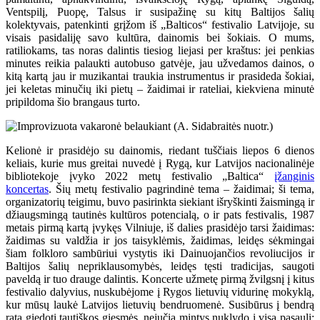
Ventspilį, Puopę, Talsus ir susipažinę su kitų Baltijos šalių
kolektyvais, patenkinti grįžom iš „Balticos“ festivalio Latvijoje, su
visais pasidaliję savo kultūra, dainomis bei šokiais. O mums,
ratiliokams, tas noras dalintis tiesiog liejasi per kraštus: jei penkias
minutes reikia palaukti autobuso gatvėje, jau užvedamos dainos, o
kitą kartą jau ir muzikantai traukia instrumentus ir prasideda šokiai,
jei keletas minučių iki pietų – žaidimai ir rateliai, kiekviena minutė
pripildoma šio brangaus turto.
Kelionė ir prasidėjo su dainomis, riedant tuščiais liepos 6 dienos
keliais, kurie mus greitai nuvedė į Rygą, kur Latvijos nacionalinėje
bibliotekoje įvyko 2022 metų festivalio „Baltica“
įžanginis
koncertas
. Šių metų festivalio pagrindinė tema – žaidimai; ši tema,
organizatorių teigimu, buvo pasirinkta siekiant išryškinti žaismingą ir
džiaugsmingą tautinės kultūros potencialą, o ir pats festivalis, 1987
metais pirmą kartą įvykęs Vilniuje, iš dalies prasidėjo tarsi žaidimas:
žaidimas su valdžia ir jos taisyklėmis, žaidimas, leidęs sėkmingai
šiam folkloro sambūriui vystytis iki Dainuojančios revoliucijos ir
Baltijos šalių nepriklausomybės, leidęs tęsti tradicijas, saugoti
paveldą ir tuo drauge dalintis. Koncerte užmetę pirmą žvilgsnį į kitus
festivalio dalyvius, nuskubėjome į Rygos lietuvių vidurinę mokyklą,
kur mūsų laukė Latvijos lietuvių bendruomenė. Susibūrus į bendrą
ratą giedoti tautiškos giesmės, nejučia mintys nuklydo į visą pasaulį: