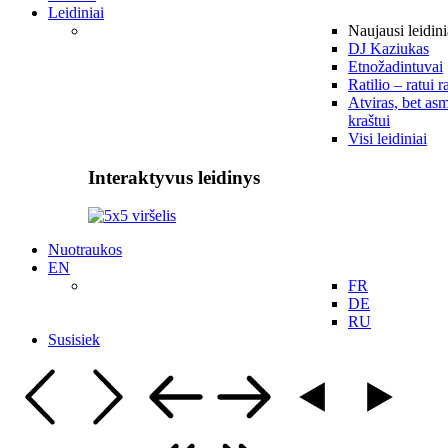
Leidiniai
Naujausi leidini
DJ Kaziukas
Etnožadintuvai
Ratilio – ratui r
Atviras, bet asm
kraštui
Visi leidiniai
Interaktyvus leidinys
Nuotraukos
EN
FR
DE
RU
Susisiek