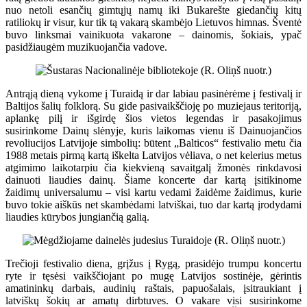
nuo netoli esančių gimtųjų namų iki Bukarešte giedančių kitų
ratiliokų ir visur, kur tik tą vakarą skambėjo Lietuvos himnas. Šventė
buvo linksmai vainikuota vakarone – dainomis, šokiais, ypač
pasidžiaugėm muzikuojančia vadove.
Antrąją dieną vykome į Turaidą ir dar labiau pasinėrėme į festivalį ir
Baltijos šalių folklorą. Su gide pasivaikščioję po muziejaus teritoriją,
aplankę pilį ir išgirdę šios vietos legendas ir pasakojimus
susirinkome Dainų slėnyje, kuris laikomas vienu iš Dainuojančios
revoliucijos Latvijoje simbolių: būtent „Balticos“ festivalio metu čia
1988 metais pirmą kartą iškelta Latvijos vėliava, o net kelerius metus
atgimimo laikotarpiu čia kiekvieną savaitgalį žmonės rinkdavosi
dainuoti liaudies dainų. Šiame koncerte dar kartą įsitikinome
žaidimų universalumu – visi kartu vedami žaidėme žaidimus, kurie
buvo tokie aiškūs net skambėdami latviškai, tuo dar kartą įrodydami
liaudies kūrybos jungiančią galią.
Trečioji festivalio diena, grįžus į Rygą, prasidėjo trumpu koncertu
ryte ir tęsėsi vaikščiojant po mugę Latvijos sostinėje, gėrintis
amatininkų darbais, audinių raštais, papuošalais, įsitraukiant į
latviškų šokių ar amatų dirbtuves. O vakare visi susirinkome