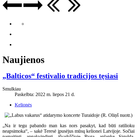
Naujienos
„Balticos“ festivalio tradicijos tęsiasi
Smulkiau
Paskelbta: 2022 m. liepos 21 d.
Kelionės
„Na ir tegu pabando man kas nors pasakyt, kad būti ratilioku
neapsimoka“, – sakė Teresė įpusėjus mūsų kelionei Latvijoje. Sočiai
pamaitinti, apnakvindinti, išvaikščioję Rygą, aplankę Siguldą,