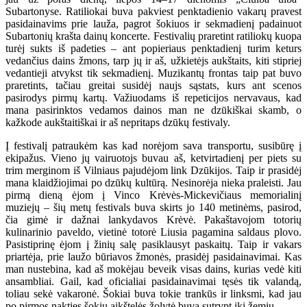
Subartonyse. Ratiliokai buva pakviest penktadienio vakarų pravest
pasidainavims prie lauža, pagrot šokiuos ir sekmadienį padainuot
Subartonių krašta dainų koncerte. Festivalių praretint ratiliokų kuopa
turėj sukts iš padeties – ant popieriaus penktadienį turim keturs
vedančius dains žmons, tarp jų ir aš, užkietėjs aukštaits, kiti stipriej
vedantieji atvykst tik sekmadienį. Muzikantų frontas taip pat buvo
praretints, tačiau greitai susidėj naujs sąstats, kurs ant scenos
pasirodys pirmų kartų. Važiuodams iš repeticijos nervavaus, kad
mana pasirinktos vedamos dainos man ne dzūkiškai skamb, o
kažkode aukštaitiškai ir aš nepritaps dzūkų festivaly.
Į festivalį patraukėm kas kad norėjom sava transportu, susibūrę į
ekipažus. Vieno jų vairuotojs buvau aš, ketvirtadienį per piets su
trim merginom iš Vilniaus pajudėjom link Dzūkijos. Taip ir prasidėj
mana klaidžiojimai po dzūkų kultūrą. Nesinorėja nieka praleisti. Jau
pirmą dieną ėjom į Vinco Krėvės-Mickevičiaus memorialinį
muziejų – šių metų festivals buva skirts jo 140 metinėms, pasirod,
čia gimė ir dažnai lankydavos Krėvė. Pakaštavojom totorių
kulinarinio paveldo, vietinė totorė Liusia pagamina saldaus plovo.
Pasistiprinę ėjom į žinių salę pasiklausyt paskaitų. Taip ir vakars
priartėja, prie laužo būriavos žmonės, prasidėj pasidainavimai. Kas
man nustebina, kad aš mokėjau beveik visas dains, kurias vedė kiti
ansambliai. Gail, kad oficialiai pasidainavimai tęsės tik valandą,
toliau sekė vakaronė. Šokiai buva tokie trankūs ir linksmi, kad jau
po pirmos nakties šokių aikštelės žolytė buva sutrypt iki žemių.