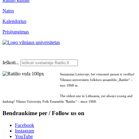
Ratilio klubas
Natos
Kalendorius
Prisijungimas
Ieškoti...
Seniausias Lietuvoje, bet visuomet jaunas ir veržlus!
Vilniaus universiteto folkloro ansamblis „Ratilio“ –
nuo 1968 m.
The oldest one in Lithuania, yet always young and
dashing! Vilnius University Folk Ensemble "Ratilio" – since 1968.
Bendraukime per / Follow us on
Facebook
Instagram
YouTube