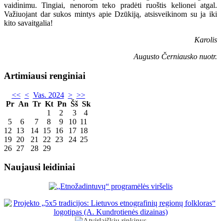
vaidinimu. Tingiai, nenorom teko pradėti ruoštis kelionei atgal.
Važiuojant dar sukos mintys apie Dzūkiją, atsisveikinom su ja iki
kito savaitgalia!
Karolis
Augusto Černiausko nuotr.
Artimiausi renginiai
<<
<
Vas. 2024
>
>>
Pr
An
Tr
Kt
Pn
Šš
Sk
1
2
3
4
5
6
7
8
9
10
11
12
13
14
15
16
17
18
19
20
21
22
23
24
25
26
27
28
29
Naujausi leidiniai