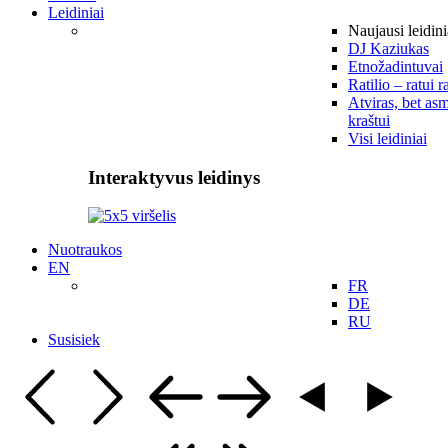
Leidiniai
Naujausi leidini
DJ Kaziukas
Etnožadintuvai
Ratilio – ratui r
Atviras, bet asm
kraštui
Visi leidiniai
Interaktyvus leidinys
Nuotraukos
EN
FR
DE
RU
Susisiek