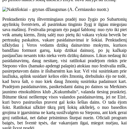
Penktadienio rytą ištvermingiaus pradėj nuo žygio po Subartonių
apylinkių šventviets, aš pasirinkau tinginio žygį ir ilgiau miegojau
sava mašinoj. Festivalia program ėjo pagal šablonų: nuo ryto iki piet
veik amatų kiems, žinių salėj nuo pietų iki vakara vyksta beveik be
pertraukų paskaitos, vakare pasidainavimai ir šokiai. Penktadienį
užklydau į Veros vedams dzūkų dainavimo mokyms, kuriuos
bandžiau formuot garsų, kaip dzūkai dainuoj, po jų kažkaip
pasijaučiau nesants toks nieka verts dzūkų dainuos. Likus nedaug iki
pasidainavimų, daug nesitarę, visi ratiliokai pradėjom rinkts prie
Stepono vilos (hamako apdengt palapin) atokiau nuo festivalia mišk,
pasirepetavom dains ir išsibarstėm kas kur. Vėl visi susirinkam prie
laužiuka, aplink susidarė kelios eilės žmonių, drebuliuks ėjo ne todė,
kad buva šalt, o nuo kiek daug žmonių susirinka padainuot kart.
Pradėjom pasidainavims, pasikeisdami dainą po dainos su Merkinės
jaunimo etnokultūros klub „Kukumbalis“, valanda tiesiog praskriej.
Būtume tikrai neištempę visos valandos pasidainavimų, jei ne Elzė,
kuri buvo pasiruošus pravest gal koks šešias dains. O tada ėjom
šokt. Ratiliokai užkūrė tikrą pirtį šokių aikštelėj, o nuo basedlos
grojima ir įgarsinima ne kartą susižvalgėm su Steponu, ant kiek gerai
groj ratiliokai, net dabar prisiminus šiurpai nuein. Oficiali program
baigės, bet šventė tęsės, dar vakarojam ilgai, miegot nuėjau, kai
saulė švyst pradėj.