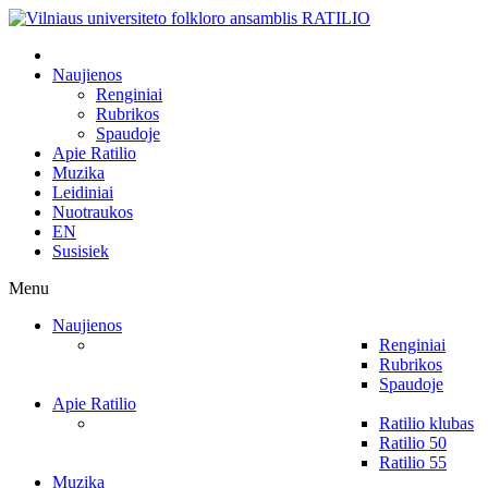
Naujienos
Renginiai
Rubrikos
Spaudoje
Apie Ratilio
Muzika
Leidiniai
Nuotraukos
EN
Susisiek
Menu
Naujienos
Renginiai
Rubrikos
Spaudoje
Apie Ratilio
Ratilio klubas
Ratilio 50
Ratilio 55
Muzika