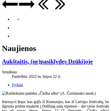
Naujienos
Aukštaitis, (ne)pasiklydęs Dzūkijoje
Smulkiau
Paskelbta: 2022 m. liepos 22 d.
Įvykiai
Intensyvi liepa: kas grįžs iš Rumunijas, kas iš Latvijas festivalių, be
ilgesnia poilsia traukėm į Didžiają aulą repetuot – dar viens festivals
jau už poras dienų, liepos 14–17 dienomis „Čiulba ulba“