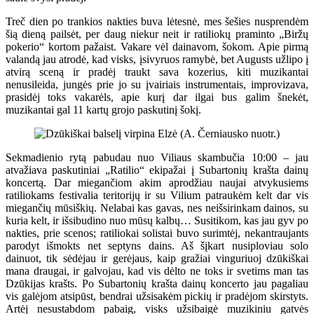
Treč dien po trankios nakties buva lėtesnė, mes šešies nusprendėm
šią dieną pailsėt, per daug niekur neit ir ratiliokų praminto „Biržų
pokerio“ kortom pažaist. Vakare vėl dainavom, šokom. Apie pirmą
valandą jau atrodė, kad visks, įsivyruos ramybė, bet Augusts užlipo į
atvirą sceną ir pradėj traukt sava kozerius, kiti muzikantai
nenusileida, jungės prie jo su įvairiais instrumentais, improvizava,
prasidėj toks vakarėls, apie kurį dar ilgai bus galim šnekėt,
muzikantai gal 11 kartų grojo paskutinį šokį.
Sekmadienio rytą pabudau nuo Viliaus skambučia 10:00 – jau
atvažiava paskutiniai „Ratilio“ ekipažai į Subartonių krašta dainų
koncertą. Dar miegančiom akim aprodžiau naujai atvykusiems
ratiliokams festivalia teritorijų ir su Vilium patraukėm kelt dar vis
miegančių mūsiškių. Nelabai kas gavas, nes neišsirinkam dainos, su
kuria kelt, ir išsibudino nuo mūsų kalbų… Susitikom, kas jau gyv po
nakties, prie scenos; ratiliokai solistai buvo surimtėj, nekantraujants
parodyt išmokts net septyns dains. Aš šįkart nusiploviau solo
dainuot, tik sėdėjau ir gerėjaus, kaip gražiai vinguriuoj dzūkiškai
mana draugai, ir galvojau, kad vis dėlto ne toks ir svetims man tas
Dzūkijas krašts. Po Subartonių krašta dainų koncerto jau pagaliau
vis galėjom atsipūst, bendrai užsisakėm pickių ir pradėjom skirstyts.
Artėj nesustabdom pabaig, visks užsibaigė muzikiniu gatvės