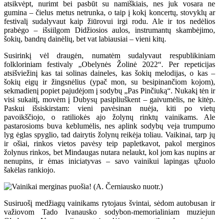
atsikvėpt, nurimt bei pasbūt su namiškiais, nes juk vosara ne
gumina – čielus metus netrunka, o taip į kokį koncertų, stovyklų ar
festivalį sudalyvaut kaip žiūrovui irgi rodu. Ale ir tos nedėlios
prabėgo – išsiilgom Didžiosios aulos, instrumantų skambėjimo,
šokių, bandrų dainėlių, bet vat labiausiai – vieni kitų.
Susirinkį vėl draugėn, numatėm sudalyvaut respublikiniam
folkloriniam festivaly „Obelynės Žolinė 2022“. Per repeticijas
atsišviežinį kas tai solinas daineles, kas šokių melodijas, o kas –
šokių eigų ir žingsnėlius (ypač mon, su besipinančiom kojom),
sekmadienį popiet pajudėjom į sodybų „Pas Pinčiuką“. Nukakį tėn ir
visi sukaitį, movėm į Dubysų pasipliuškent – gaivumėlis, ne kitėp.
Paskui išsiskirstam: vieni pavėsinan nuėja, kiti po vietų
pavoikščiojo, o ratiliokės ajo žolynų rinktų vainikams. Ale
pastarosioms buva keblumėlis, nes aplink sodybų veja trumpumo
lyg ėglas spyglio, tad dairytis žolynų reikėja toliau. Vaikinai, tarp jų
ir ošiai, rinkos vietos pavėsy teip papletkavot, pakol merginos
žolynus rinkos, bet Mindaugas nutara nelaukt, kol jom kas nupins ar
nenupins, ir ėmas iniciatyvas – savo vainikui lapingas ųžuolo
šakėlas rankiojo.
Susiruošį medžiagų vainikams rytojaus švintai, sėdom autobusan ir
važiovom Tado Ivanausko sodybon-memorialiniam muziejun