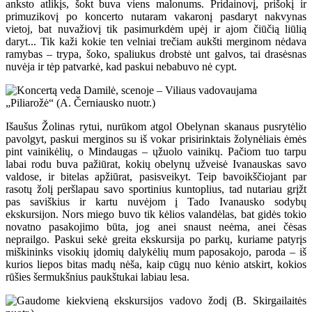
anksto atlikįs, šokt buva viens malonums. Pridainovį, prišokį ir
primuzikovį po koncerto nutaram vakaronį pasdaryt nakvynas
vietoj, bat nuvažiovį tik pasimurkdėm upėj ir ajom čiūčią liūlią
daryt... Tik kaži kokie ten velniai trečiam aukšti merginom nėdava
ramybas – trypa, šoko, spaliukus drobstė unt galvos, tai drasėsnas
nuvėja ir tėp patvarkė, kad paskui nebabuvo nė cypt.
Išaušus Žolinas rytui, nurūkom atgol Obelynan skanaus pusrytėlio
pavolgyt, paskui merginos su iš vokar prisirinktais žolynėliais ėmės
pint vainikėlių, o Mindaugas – ųžuolo vainikų. Pačiom tuo tarpu
labai rodu buva pažiūrat, kokių obelynų užveisė Ivanauskas savo
valdose, ir bitelas apžiūrat, pasisveikyt. Teip bavoikščiojant par
rasotų žolį peršlapau savo sportinius kuntoplius, tad nutariau grįžt
pas saviškius ir kartu nuvėjom į Tado Ivanausko sodybų
ekskursijon. Nors miego buvo tik kėlios valandėlas, bat gidės tokio
novatno pasakojimo būta, jog anei snaust neėma, anei čėsas
neprailgo. Paskui sekė greita ekskursija po parkų, kuriame patyrįs
miškininks visokių įdomių dalykėlių mum paposakojo, paroda – iš
kurios liepos bitas madų nėša, kaip cūgų nuo kėnio atskirt, kokios
rūšies šermukšnius paukštukai labiau lesa.