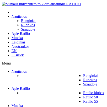
Naujienos
Renginiai
Rubrikos
Spaudoje
Apie Ratilio
Muzika
Leidiniai
Nuotraukos
EN
Susisiek
Menu
Naujienos
Renginiai
Rubrikos
Spaudoje
Apie Ratilio
Ratilio klubas
Ratilio 50
Ratilio 55
Muzika