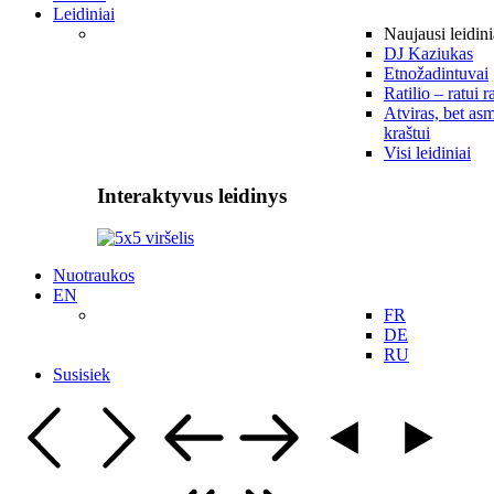
Leidiniai
Naujausi leidini
DJ Kaziukas
Etnožadintuvai
Ratilio – ratui r
Atviras, bet asm
kraštui
Visi leidiniai
Interaktyvus leidinys
Nuotraukos
EN
FR
DE
RU
Susisiek