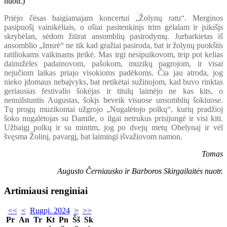
Priėjo čėsas baigiamajam koncertui „Žolynų ratu“. Merginos
pasipuošį vainikėliais, o ošiai pasitenkinįs trim gėlalam ir įsikišįs
skrybėlan, sėdom žiūrat ansomblių pasirodymų. Jurbarkietas iš
ansomblio „Imsrė“ ne tik kad gražiai pasiroda, bat ir žolynų puokštis
ratiliokams vaikinams įteikė. Mas irgi nesipuikovom, teip pot kelias
dainužėles padainovom, pašokom, muzikų pagrojom, ir visai
nejučiom laikas priajo visokioms padėkoms. Čia jau atroda, jog
nieko įdomaus nebaįvyks, bat netikėtai sužinojom, kad buvo rinktas
geriausias festivalio šokėjas ir titulų laimėjo ne kas kits, o
nenuilstuntis Augustas, šokįs beveik visuose unsomblių šokiuose.
Tų progų muzikontai užgrojo „Nugalėtojo polkų“, kurių pradžioj
šoko nugalėtojas su Damile, o ilgai netrukus prisijungė ir visi kiti.
Užbaigį polkų ir su mintim, jog po dvejų metų Obelynaj ir vėl
švęsma Žolinį, pavargį, bat laimingi išvažiovom namon.
Tomas
Augusto Černiausko ir Barboros Skirgailaitės nuotr.
Artimiausi renginiai
<<
<
Rugpj. 2024
>
>>
Pr
An
Tr
Kt
Pn
Šš
Sk