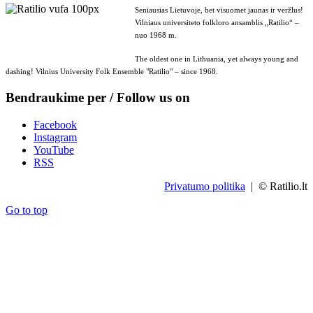
Seniausias Lietuvoje, bet visuomet jaunas ir veržlus!
Vilniaus universiteto folkloro ansamblis „Ratilio“ –
nuo 1968 m.
The oldest one in Lithuania, yet always young and
dashing! Vilnius University Folk Ensemble "Ratilio" – since 1968.
Bendraukime per / Follow us on
Facebook
Instagram
YouTube
RSS
Privatumo politika
| © Ratilio.lt
Go to top