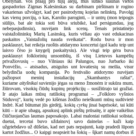
Obelynan. Vos praajį pro tujų alėjų, mus sutiko slaunas vietos
gaspadorius Zigmas Kalesinskas su darbinam pirštinam ir rogino
vakarienas užvolgyt, kad per pasirodymų kojelas nelinktų. Pavolgį
kas vienų porcijų, o kas, Karolio paroginti, – ir untrų (mon teipogis
siūlijo, bat ale tokia soti būva sriubikė, kad persigundau, jog
nebepasjudinsiu), nuvėjam link scenų. Tenais pristatinėjo
vaistažolininkų Marių Lasinskų, kuris vėliau ajo vast edukacinas
paskaitos „Vaistažolių nauda sveikatai“. Rodu buva ir mon
pasklausyt, bat reikėja ruoštis atidarymo koncertui (gol kadu teip unt
laisvo čėso jo knygelį paskaitysiu). Ale visgi teip gėra buva
pasklausyt folklorinių unsomblių, iš visų Lietuvos kampėlių
privažiovusių – nuo Vilniaus iki Palungos, nuo Jurbarko iki
Ponvėžio, – atsisadus, atsigulus unt lovatiesių su meilia, visur
belydinčia uodų kompanija. Po festivalio atidorymo nuvėjam
pažiopsot meninį instaliacijų „Skambantys raštai“,
kuriame
aityšnikai
suvienijo jėgas su meno žmonėm ir sukūra mum,
žiūrovam, visokių čiūdų kupinų projėkcijų – susižiūrajo tai gražiai.
Ir atajo laikas mūsų ratiliokų programai – „Folkloro vyšnios
Sūduvoj“, kurių vedė po kišėnas žodžio neieškunti mūsų sudūvietė
Indrė. Kad būtumat jūs girdėjį, kokių
cyrkų
jinai baprisokė, tai kūti
kūti – ir apie ubagų, apsukusį aplink pirštų prūsaitę, ir apie vaikėlius
čiūčiuojančias laumas paposakojo. Labai maloniai ratiliokai solistai,
duetai, tercetai buvo uždainovį savo dainelas – kaži kaip
užgriebdavo už dūšelas, kad net pats nepajunti, kaip pradedi lūpom
kartot žodžius... O kaipgi neapsieit ba šokių – šįkart namų dorbus iš