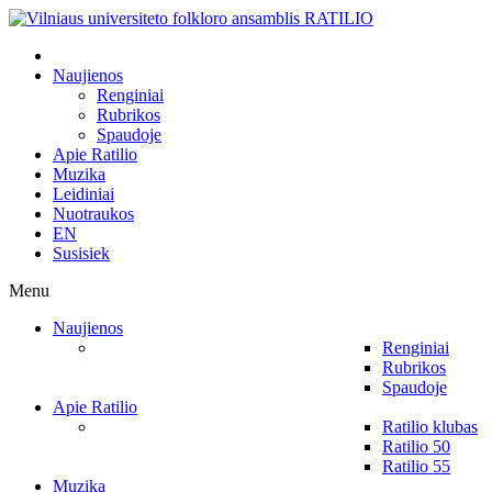
Naujienos
Renginiai
Rubrikos
Spaudoje
Apie Ratilio
Muzika
Leidiniai
Nuotraukos
EN
Susisiek
Menu
Naujienos
Renginiai
Rubrikos
Spaudoje
Apie Ratilio
Ratilio klubas
Ratilio 50
Ratilio 55
Muzika