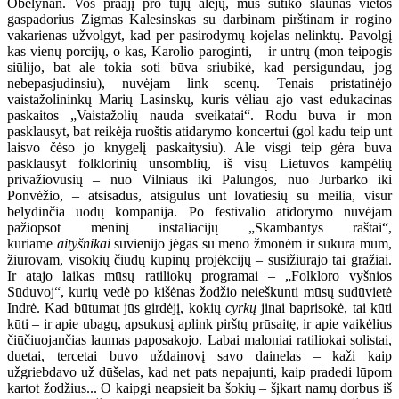
Obelynan. Vos praajį pro tujų alėjų, mus sutiko slaunas vietos
gaspadorius Zigmas Kalesinskas su darbinam pirštinam ir rogino
vakarienas užvolgyt, kad per pasirodymų kojelas nelinktų. Pavolgį
kas vienų porcijų, o kas, Karolio paroginti, – ir untrų (mon teipogis
siūlijo, bat ale tokia soti būva sriubikė, kad persigundau, jog
nebepasjudinsiu), nuvėjam link scenų. Tenais pristatinėjo
vaistažolininkų Marių Lasinskų, kuris vėliau ajo vast edukacinas
paskaitos „Vaistažolių nauda sveikatai“. Rodu buva ir mon
pasklausyt, bat reikėja ruoštis atidarymo koncertui (gol kadu teip unt
laisvo čėso jo knygelį paskaitysiu). Ale visgi teip gėra buva
pasklausyt folklorinių unsomblių, iš visų Lietuvos kampėlių
privažiovusių – nuo Vilniaus iki Palungos, nuo Jurbarko iki
Ponvėžio, – atsisadus, atsigulus unt lovatiesių su meilia, visur
belydinčia uodų kompanija. Po festivalio atidorymo nuvėjam
pažiopsot meninį instaliacijų „Skambantys raštai“,
kuriame
aityšnikai
suvienijo jėgas su meno žmonėm ir sukūra mum,
žiūrovam, visokių čiūdų kupinų projėkcijų – susižiūrajo tai gražiai.
Ir atajo laikas mūsų ratiliokų programai – „Folkloro vyšnios
Sūduvoj“, kurių vedė po kišėnas žodžio neieškunti mūsų sudūvietė
Indrė. Kad būtumat jūs girdėjį, kokių
cyrkų
jinai baprisokė, tai kūti
kūti – ir apie ubagų, apsukusį aplink pirštų prūsaitę, ir apie vaikėlius
čiūčiuojančias laumas paposakojo. Labai maloniai ratiliokai solistai,
duetai, tercetai buvo uždainovį savo dainelas – kaži kaip
užgriebdavo už dūšelas, kad net pats nepajunti, kaip pradedi lūpom
kartot žodžius... O kaipgi neapsieit ba šokių – šįkart namų dorbus iš