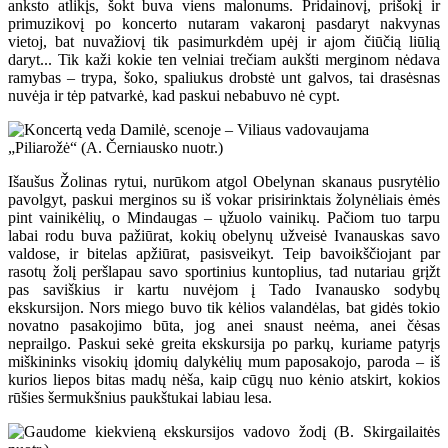
anksto atlikįs, šokt buva viens malonums. Pridainovį, prišokį ir
primuzikovį po koncerto nutaram vakaronį pasdaryt nakvynas
vietoj, bat nuvažiovį tik pasimurkdėm upėj ir ajom čiūčią liūlią
daryt... Tik kaži kokie ten velniai trečiam aukšti merginom nėdava
ramybas – trypa, šoko, spaliukus drobstė unt galvos, tai drasėsnas
nuvėja ir tėp patvarkė, kad paskui nebabuvo nė cypt.
Išaušus Žolinas rytui, nurūkom atgol Obelynan skanaus pusrytėlio
pavolgyt, paskui merginos su iš vokar prisirinktais žolynėliais ėmės
pint vainikėlių, o Mindaugas – ųžuolo vainikų. Pačiom tuo tarpu
labai rodu buva pažiūrat, kokių obelynų užveisė Ivanauskas savo
valdose, ir bitelas apžiūrat, pasisveikyt. Teip bavoikščiojant par
rasotų žolį peršlapau savo sportinius kuntoplius, tad nutariau grįžt
pas saviškius ir kartu nuvėjom į Tado Ivanausko sodybų
ekskursijon. Nors miego buvo tik kėlios valandėlas, bat gidės tokio
novatno pasakojimo būta, jog anei snaust neėma, anei čėsas
neprailgo. Paskui sekė greita ekskursija po parkų, kuriame patyrįs
miškininks visokių įdomių dalykėlių mum paposakojo, paroda – iš
kurios liepos bitas madų nėša, kaip cūgų nuo kėnio atskirt, kokios
rūšies šermukšnius paukštukai labiau lesa.