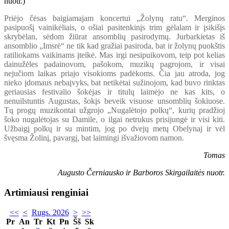
Priėjo čėsas baigiamajam koncertui „Žolynų ratu“. Merginos
pasipuošį vainikėliais, o ošiai pasitenkinįs trim gėlalam ir įsikišįs
skrybėlan, sėdom žiūrat ansomblių pasirodymų. Jurbarkietas iš
ansomblio „Imsrė“ ne tik kad gražiai pasiroda, bat ir žolynų puokštis
ratiliokams vaikinams įteikė. Mas irgi nesipuikovom, teip pot kelias
dainužėles padainovom, pašokom, muzikų pagrojom, ir visai
nejučiom laikas priajo visokioms padėkoms. Čia jau atroda, jog
nieko įdomaus nebaįvyks, bat netikėtai sužinojom, kad buvo rinktas
geriausias festivalio šokėjas ir titulų laimėjo ne kas kits, o
nenuilstuntis Augustas, šokįs beveik visuose unsomblių šokiuose.
Tų progų muzikontai užgrojo „Nugalėtojo polkų“, kurių pradžioj
šoko nugalėtojas su Damile, o ilgai netrukus prisijungė ir visi kiti.
Užbaigį polkų ir su mintim, jog po dvejų metų Obelynaj ir vėl
švęsma Žolinį, pavargį, bat laimingi išvažiovom namon.
Tomas
Augusto Černiausko ir Barboros Skirgailaitės nuotr.
Artimiausi renginiai
<<
<
Rugs. 2026
>
>>
Pr
An
Tr
Kt
Pn
Šš
Sk