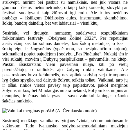
atsikvėpt, nurimt bei pasbūt su namiškiais, nes juk vosara ne
gumina – čielus metus netrunka, o taip į kokį koncertų, stovyklų ar
festivalį sudalyvaut kaip žiūrovui irgi rodu. Ale ir tos nedėlios
prabėgo – išsiilgom Didžiosios aulos, instrumantų skambėjimo,
šokių, bandrų dainėlių, bet vat labiausiai – vieni kitų.
Susirinkį vėl draugėn, numatėm sudalyvaut respublikiniam
folkloriniam festivaly „Obelynės Žolinė 2022“. Per repeticijas
atsišviežinį kas tai solinas daineles, kas šokių melodijas, o kas –
šokių eigų ir žingsnėlius (ypač mon, su besipinančiom kojom),
sekmadienį popiet pajudėjom į sodybų „Pas Pinčiuką“. Nukakį tėn ir
visi sukaitį, movėm į Dubysų pasipliuškent – gaivumėlis, ne kitėp.
Paskui išsiskirstam: vieni pavėsinan nuėja, kiti po vietų
pavoikščiojo, o ratiliokės ajo žolynų rinktų vainikams. Ale
pastarosioms buva keblumėlis, nes aplink sodybų veja trumpumo
lyg ėglas spyglio, tad dairytis žolynų reikėja toliau. Vaikinai, tarp jų
ir ošiai, rinkos vietos pavėsy teip papletkavot, pakol merginos
žolynus rinkos, bet Mindaugas nutara nelaukt, kol jom kas nupins ar
nenupins, ir ėmas iniciatyvas – savo vainikui lapingas ųžuolo
šakėlas rankiojo.
Susiruošį medžiagų vainikams rytojaus švintai, sėdom autobusan ir
važiovom Tado Ivanausko sodybon-memorialiniam muziejun