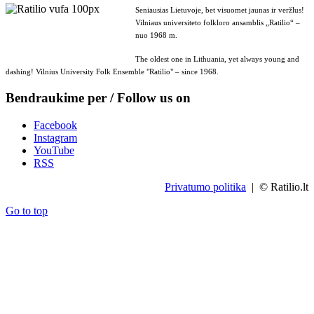
Seniausias Lietuvoje, bet visuomet jaunas ir veržlus!
Vilniaus universiteto folkloro ansamblis „Ratilio“ –
nuo 1968 m.
The oldest one in Lithuania, yet always young and
dashing! Vilnius University Folk Ensemble "Ratilio" – since 1968.
Bendraukime per / Follow us on
Facebook
Instagram
YouTube
RSS
Privatumo politika
| © Ratilio.lt
Go to top