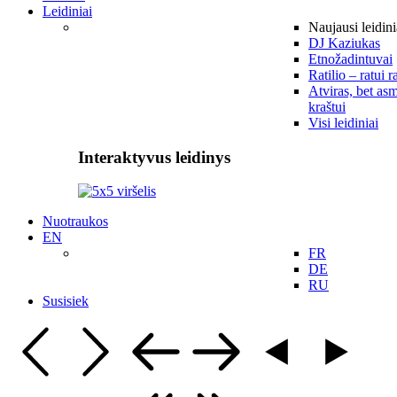
Leidiniai
Naujausi leidini
DJ Kaziukas
Etnožadintuvai
Ratilio – ratui r
Atviras, bet asm
kraštui
Visi leidiniai
Interaktyvus leidinys
Nuotraukos
EN
FR
DE
RU
Susisiek