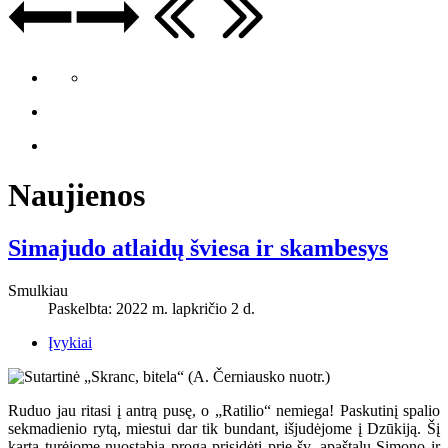
Naujienos
Simajudo atlaidų šviesa ir skambesys
Smulkiau
Paskelbta: 2022 m. lapkričio 2 d.
Įvykiai
Ruduo jau ritasi į antrą pusę, o „Ratilio“ nemiega! Paskutinį spalio
sekmadienio rytą, miestui dar tik bundant, išjudėjome į Dzūkiją. Šį
kartą turėjome nuostabią progą prisidėti prie šv. apaštalų Simono ir