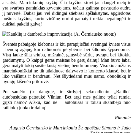
atstatytą Marcinkonių kryžių. Čia kryžius stovi jau daugel metų ir
yra svarbus paminklas gyventojams, tačiau galinga pavasario audra
jį nuvertė. Dabar jau vėl didingai stiebiasi apšlakstytas, apgiedotas
pušinis kryžius, kurio viršūnę norint pamatyti reikia nepatingėti ir
aukštai pakelti galvą!
Šventės pabaigoje klebonas ir kiti parapijiečiai svetingai kvietė visus
į bendrą agapę, kur dalinomės gėrybėmis bei šiltomis šypsenomis.
Visų laukė šilta sriuba, mišrainė, gausybė sūrių, pyragų bei kitokių
gardumynų. O kaipgi geras maistas be gerų dainų! Man buvo labai
gera matyti tokią susitelkusią vietinę bendruomenę. Visokio amžiaus
marcinkoniškiai ne tik atlaiduose dalyvavo ir koncerto klausė, bet ir
liko vaišintis ir bendrauti. Net išlydėdami mus namo, obuoliukų ir
pyragų kišenėn prikrovė.
Po saulėto (ir danguje, ir širdyje) sekmadienio „Ratilio“
autobusiukas patraukė Vilniun. Bet argi mes galime tyliai ramiai
grįžti namo? Aišku, kad ne – autobusas ir toliau skambėjo nuo
ratiliokų juoko ir dainų!
Rimantė
Augusto Černiausko ir Marcinkonių Šv. apaštalų Simono ir Judo