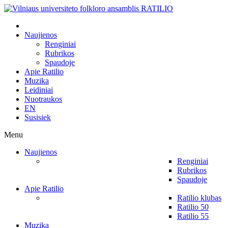
Naujienos
Renginiai
Rubrikos
Spaudoje
Apie Ratilio
Muzika
Leidiniai
Nuotraukos
EN
Susisiek
Menu
Naujienos
Renginiai
Rubrikos
Spaudoje
Apie Ratilio
Ratilio klubas
Ratilio 50
Ratilio 55
Muzika