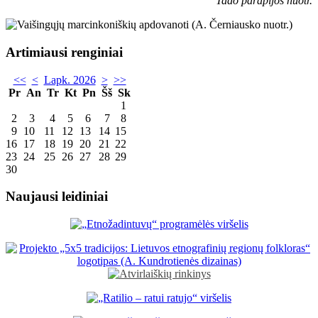
Tado parapijos nuotr.
Artimiausi renginiai
<<
<
Lapk. 2026
>
>>
Pr
An
Tr
Kt
Pn
Šš
Sk
1
2
3
4
5
6
7
8
9
10
11
12
13
14
15
16
17
18
19
20
21
22
23
24
25
26
27
28
29
30
Naujausi leidiniai