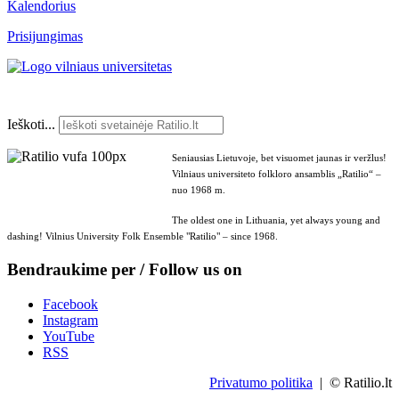
Kalendorius
Prisijungimas
Ieškoti...
Seniausias Lietuvoje, bet visuomet jaunas ir veržlus!
Vilniaus universiteto folkloro ansamblis „Ratilio“ –
nuo 1968 m.
The oldest one in Lithuania, yet always young and
dashing! Vilnius University Folk Ensemble "Ratilio" – since 1968.
Bendraukime per / Follow us on
Facebook
Instagram
YouTube
RSS
Privatumo politika
| © Ratilio.lt