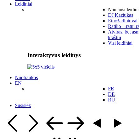
Leidiniai
Naujausi leidini
DJ Kaziukas
Etnožadintuvai
Ratilio – ratui r
Atviras, bet asm
kraštui
Visi leidiniai
Interaktyvus leidinys
Nuotraukos
EN
FR
DE
RU
Susisiek