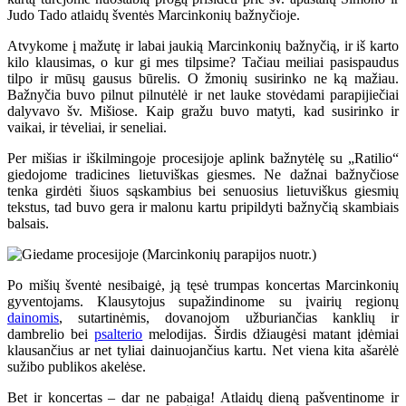
Judo Tado atlaidų šventės Marcinkonių bažnyčioje.
Atvykome į mažutę ir labai jaukią Marcinkonių bažnyčią, ir iš karto
kilo klausimas, o kur gi mes tilpsime? Tačiau meiliai pasispaudus
tilpo ir mūsų gausus būrelis. O žmonių susirinko ne ką mažiau.
Bažnyčia buvo pilnut pilnutėlė ir net lauke stovėdami parapijiečiai
dalyvavo šv. Mišiose. Kaip gražu buvo matyti, kad susirinko ir
vaikai, ir tėveliai, ir seneliai.
Per mišias ir iškilmingoje procesijoje aplink bažnytėlę su „Ratilio“
giedojome tradicines lietuviškas giesmes. Ne dažnai bažnyčiose
tenka girdėti šiuos sąskambius bei senuosius lietuviškus giesmių
tekstus, tad buvo gera ir malonu kartu pripildyti bažnyčią skambiais
balsais.
Po mišių šventė nesibaigė, ją tęsė trumpas koncertas Marcinkonių
gyventojams. Klausytojus supažindinome su įvairių regionų
dainomis
, sutartinėmis, dovanojom užburiančias kanklių ir
dambrelio bei
psalterio
melodijas. Širdis džiaugėsi matant įdėmiai
klausančius ar net tyliai dainuojančius kartu. Net viena kita ašarėlė
sužibo publikos akelėse.
Bet ir koncertas – dar ne pabaiga! Atlaidų dieną pašventinome ir