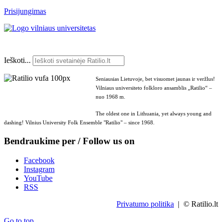
Prisijungimas
Ieškoti...
Seniausias Lietuvoje, bet visuomet jaunas ir veržlus!
Vilniaus universiteto folkloro ansamblis „Ratilio“ –
nuo 1968 m.
The oldest one in Lithuania, yet always young and
dashing! Vilnius University Folk Ensemble "Ratilio" – since 1968.
Bendraukime per / Follow us on
Facebook
Instagram
YouTube
RSS
Privatumo politika
| © Ratilio.lt
Go to top