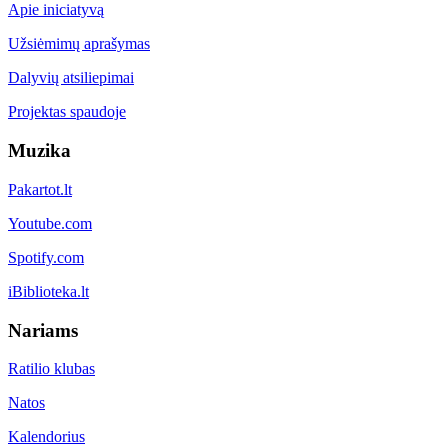
Apie iniciatyvą
Užsiėmimų aprašymas
Dalyvių atsiliepimai
Projektas spaudoje
Muzika
Pakartot.lt
Youtube.com
Spotify.com
iBiblioteka.lt
Nariams
Ratilio klubas
Natos
Kalendorius