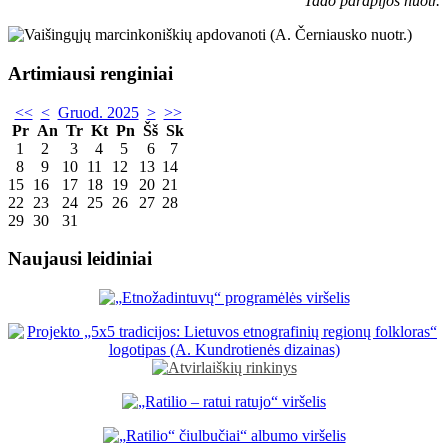
Tado parapijos nuotr.
Artimiausi renginiai
<<
<
Gruod. 2025
>
>>
Pr
An
Tr
Kt
Pn
Šš
Sk
1
2
3
4
5
6
7
8
9
10
11
12
13
14
15
16
17
18
19
20
21
22
23
24
25
26
27
28
29
30
31
Naujausi leidiniai