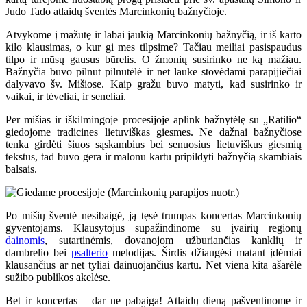
Judo Tado atlaidų šventės Marcinkonių bažnyčioje.
Atvykome į mažutę ir labai jaukią Marcinkonių bažnyčią, ir iš karto
kilo klausimas, o kur gi mes tilpsime? Tačiau meiliai pasispaudus
tilpo ir mūsų gausus būrelis. O žmonių susirinko ne ką mažiau.
Bažnyčia buvo pilnut pilnutėlė ir net lauke stovėdami parapijiečiai
dalyvavo šv. Mišiose. Kaip gražu buvo matyti, kad susirinko ir
vaikai, ir tėveliai, ir seneliai.
Per mišias ir iškilmingoje procesijoje aplink bažnytėlę su „Ratilio“
giedojome tradicines lietuviškas giesmes. Ne dažnai bažnyčiose
tenka girdėti šiuos sąskambius bei senuosius lietuviškus giesmių
tekstus, tad buvo gera ir malonu kartu pripildyti bažnyčią skambiais
balsais.
Po mišių šventė nesibaigė, ją tęsė trumpas koncertas Marcinkonių
gyventojams. Klausytojus supažindinome su įvairių regionų
dainomis
, sutartinėmis, dovanojom užburiančias kanklių ir
dambrelio bei
psalterio
melodijas. Širdis džiaugėsi matant įdėmiai
klausančius ar net tyliai dainuojančius kartu. Net viena kita ašarėlė
sužibo publikos akelėse.
Bet ir koncertas – dar ne pabaiga! Atlaidų dieną pašventinome ir