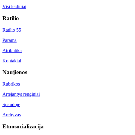
Visi leidiniai
Ratilio
Ratilio 55
Parama
Atributika
Kontaktai
Naujienos
Rubrikos
Artėjantys renginiai
Spaudoje
Archyvas
Etnosocializacija