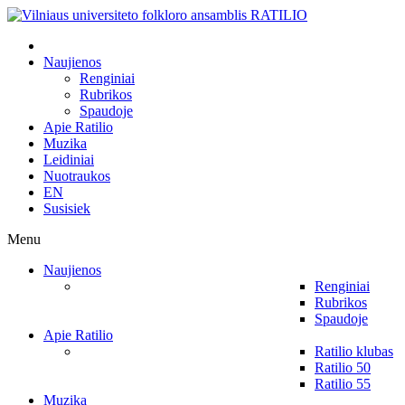
Naujienos
Renginiai
Rubrikos
Spaudoje
Apie Ratilio
Muzika
Leidiniai
Nuotraukos
EN
Susisiek
Menu
Naujienos
Renginiai
Rubrikos
Spaudoje
Apie Ratilio
Ratilio klubas
Ratilio 50
Ratilio 55
Muzika