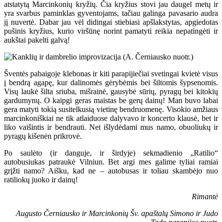
atstatytą Marcinkonių kryžių. Čia kryžius stovi jau daugel metų ir
yra svarbus paminklas gyventojams, tačiau galinga pavasario audra
jį nuvertė. Dabar jau vėl didingai stiebiasi apšlakstytas, apgiedotas
pušinis kryžius, kurio viršūnę norint pamatyti reikia nepatingėti ir
aukštai pakelti galvą!
Šventės pabaigoje klebonas ir kiti parapijiečiai svetingai kvietė visus
į bendrą agapę, kur dalinomės gėrybėmis bei šiltomis šypsenomis.
Visų laukė šilta sriuba, mišrainė, gausybė sūrių, pyragų bei kitokių
gardumynų. O kaipgi geras maistas be gerų dainų! Man buvo labai
gera matyti tokią susitelkusią vietinę bendruomenę. Visokio amžiaus
marcinkoniškiai ne tik atlaiduose dalyvavo ir koncerto klausė, bet ir
liko vaišintis ir bendrauti. Net išlydėdami mus namo, obuoliukų ir
pyragų kišenėn prikrovė.
Po saulėto (ir danguje, ir širdyje) sekmadienio „Ratilio“
autobusiukas patraukė Vilniun. Bet argi mes galime tyliai ramiai
grįžti namo? Aišku, kad ne – autobusas ir toliau skambėjo nuo
ratiliokų juoko ir dainų!
Rimantė
Augusto Černiausko ir Marcinkonių Šv. apaštalų Simono ir Judo