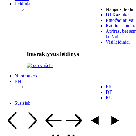
Leidiniai
Naujausi leidini
DJ Kaziukas
Etnožadintuvai
Ratilio – ratui r
Atviras, bet asm
kraštui
Visi leidiniai
Interaktyvus leidinys
Nuotraukos
EN
FR
DE
RU
Susisiek