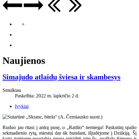
Naujienos
Simajudo atlaidų šviesa ir skambesys
Smulkiau
Paskelbta: 2022 m. lapkričio 2 d.
Įvykiai
Ruduo jau ritasi į antrą pusę, o „Ratilio“ nemiega! Paskutinį spalio
sekmadienio rytą, miestui dar tik bundant, išjudėjome į Dzūkiją. Šį
kartą turėjome nuostabią progą prisidėti prie šv. apaštalų Simono ir