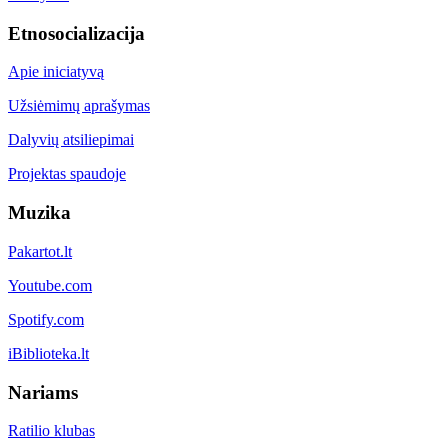
Etnosocializacija
Apie iniciatyvą
Užsiėmimų aprašymas
Dalyvių atsiliepimai
Projektas spaudoje
Muzika
Pakartot.lt
Youtube.com
Spotify.com
iBiblioteka.lt
Nariams
Ratilio klubas