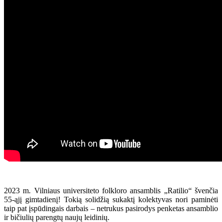
2023 m. Vilniaus universiteto folkloro ansamblis „Ratilio“ švenčia
55-ąjį gimtadienį! Tokią solidžią sukaktį kolektyvas nori paminėti
taip pat įspūdingais darbais – netrukus pasirodys penketas ansamblio
ir bičiulių parengtų naujų leidinių.