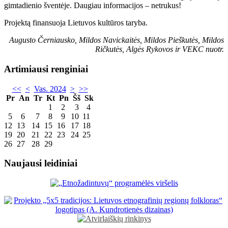
gimtadienio šventėje. Daugiau informacijos – netrukus!
Projektą finansuoja Lietuvos kultūros taryba.
Augusto Černiausko, Mildos Navickaitės, Mildos Pieškutės, Mildos
Ričkutės, Algės Rykovos ir VEKC nuotr.
Artimiausi renginiai
<<
<
Vas. 2024
>
>>
Pr
An
Tr
Kt
Pn
Šš
Sk
1
2
3
4
5
6
7
8
9
10
11
12
13
14
15
16
17
18
19
20
21
22
23
24
25
26
27
28
29
Naujausi leidiniai