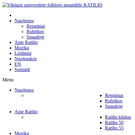
Naujienos
Renginiai
Rubrikos
Spaudoje
Apie Ratilio
Muzika
Leidiniai
Nuotraukos
EN
Susisiek
Menu
Naujienos
Renginiai
Rubrikos
Spaudoje
Apie Ratilio
Ratilio klubas
Ratilio 50
Ratilio 55
Muzika