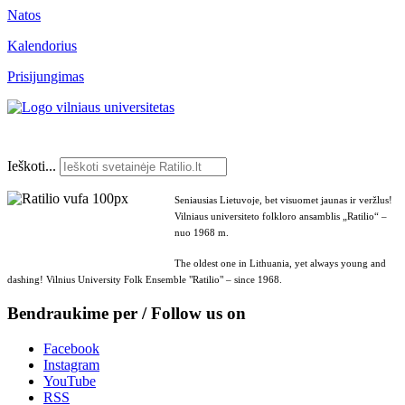
Natos
Kalendorius
Prisijungimas
Ieškoti...
Seniausias Lietuvoje, bet visuomet jaunas ir veržlus!
Vilniaus universiteto folkloro ansamblis „Ratilio“ –
nuo 1968 m.
The oldest one in Lithuania, yet always young and
dashing! Vilnius University Folk Ensemble "Ratilio" – since 1968.
Bendraukime per / Follow us on
Facebook
Instagram
YouTube
RSS