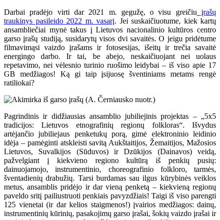
Darbai pradėjo virti dar 2021 m. gegužę, o visu greičiu
įrašų
traukinys pasileido 2022 m. vasarį
. Jei suskaičiuotume, kiek kartų
ansambliečiai mynė takus į Lietuvos nacionalinio kultūros centro
garso įrašų studiją, susidarytų visos dvi savaitės. O jeigu pridėtume
filmavimąsi vaizdo įrašams ir fotosesijas, išeitų ir trečia savaitė
energingo darbo. Ir tai, be abejo, neskaičiuojant nei uolaus
repetavimo, nei vėlesnio turinio ruošimo leidybai – iš viso apie 17
GB medžiagos! Ką gi taip įsijuosę šventiniams metams rengė
ratiliokai?
Pagrindinis ir didžiausias ansamblio jubiliejinis projektas – „5x5
tradicijos: Lietuvos etnografinių regionų folkloras“. Išvydus
artėjančio jubiliejaus penketukų porą, gimė elektroninio leidinio
idėja – pamėginti atskleisti savitą Aukštaitijos, Žemaitijos, Mažosios
Lietuvos, Suvalkijos (Sūduvos) ir Dzūkijos (Dainavos) veidą,
pažvelgiant į kiekvieno regiono kultūrą iš penkių pusių:
dainuojamojo, instrumentinio, choreografinio folkloro, tarmės,
šventadienių drabužių. Tarsi burdamas sau ilgus kūrybinės veiklos
metus, ansamblis pridėjo ir dar vieną penketą – kiekvieną regionų
paveldo sritį pailiustruoti penkiais pavyzdžiais! Taigi iš viso parengti
125 vienetai (ir dar kelios staigmenos!) įvairios medžiagos: dainų,
instrumentinių kūrinių, pasakojimų garso įrašai, šokių vaizdo įrašai ir