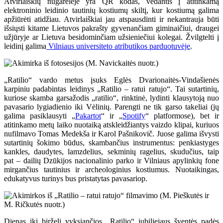
Atvirlaiškių nugarėlėje yra QR kodas, vedantis į atitinkamą
elektroninio leidinio tautinių kostiumų skiltį, kur kostiumą galima
apžiūrėti atidžiau. Atvirlaiškiai jau atspausdinti ir nekantrauja būti
išsiųsti kitame Lietuvos pakrašty gyvenančiam giminaičiui, draugei
užjūryje ar Lietuva besidominčiam užsieniečiui kolegai. Žvilgtelti į
leidinį galima
Vilniaus universiteto atributikos parduotuvėje
.
„Ratilio“ vardo metus įsuks Eglės Dvarionaitės-Vindašienės
karpiniu padabintas leidinys „Ratilio – ratui ratujo“. Tai sutartinių,
kuriose skamba garsažodis „ratilio“, rinktinė, lydinti klausytoją nuo
pavasario lygiadienio iki Vėlinių. Parengti ne tik garso takeliai (jų
galima pasiklausyti „
Pakartot
“ ir „
Spotify
“ platformose), bet ir
atitinkamo metų laiko nuotaiką atskleidžiantys vaizdo klipai, kuriuos
nufilmavo Tomas Medekša ir Karol Pašnikovič. Juose galima išvysti
sutartinių šokimo būdus, skambančius instrumentus: penkiastyges
kankles, daudytes, lamzdelius, sekminių ragelius, skudučius, taip
pat – dailių Dzūkijos nacionalinio parko ir Vilniaus apylinkių fone
mirgančius tautinius ir archeologinius kostiumus. Nuotaikingas,
edukatyvus turinys bus pristatytas pavasariop.
Dienas iki birželį vyksiančios „Ratilio“ jubiliejaus šventės padės