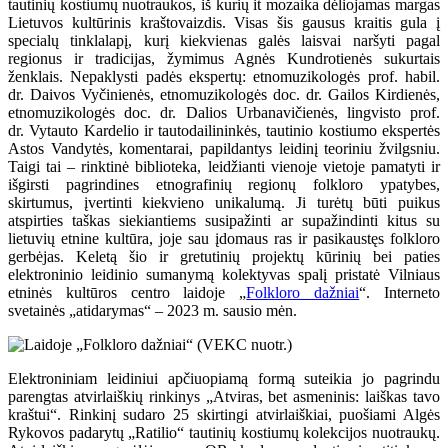
tautinių kostiumų nuotraukos, iš kurių it mozaika dėliojamas margas
Lietuvos kultūrinis kraštovaizdis. Visas šis gausus kraitis gula į
specialų tinklalapį, kurį kiekvienas galės laisvai naršyti pagal
regionus ir tradicijas, žymimus Agnės Kundrotienės sukurtais
ženklais. Nepaklysti padės ekspertų: etnomuzikologės prof. habil.
dr. Daivos Vyčinienės, etnomuzikologės doc. dr. Gailos Kirdienės,
etnomuzikologės doc. dr. Dalios Urbanavičienės, lingvisto prof.
dr. Vytauto Kardelio ir tautodailininkės, tautinio kostiumo ekspertės
Astos Vandytės, komentarai, papildantys leidinį teoriniu žvilgsniu.
Taigi tai – rinktinė biblioteka, leidžianti vienoje vietoje pamatyti ir
išgirsti pagrindines etnografinių regionų folkloro ypatybes,
skirtumus, įvertinti kiekvieno unikalumą. Ji turėtų būti puikus
atspirties taškas siekiantiems susipažinti ar supažindinti kitus su
lietuvių etnine kultūra, joje sau įdomaus ras ir pasikaustęs folkloro
gerbėjas. Keletą šio ir gretutinių projektų kūrinių bei paties
elektroninio leidinio sumanymą kolektyvas spalį pristatė Vilniaus
etninės kultūros centro laidoje „
Folkloro dažniai
“. Interneto
svetainės „atidarymas“ – 2023 m. sausio mėn.
Elektroniniam leidiniui apčiuopiamą formą suteikia jo pagrindu
parengtas atvirlaiškių rinkinys „Atviras, bet asmeninis: laiškas tavo
kraštui“. Rinkinį sudaro 25 skirtingi atvirlaiškiai, puošiami Algės
Rykovos padarytų „Ratilio“ tautinių kostiumų kolekcijos nuotraukų.