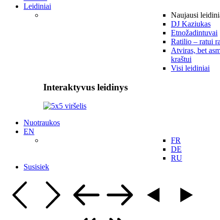
Leidiniai
Naujausi leidini
DJ Kaziukas
Etnožadintuvai
Ratilio – ratui r
Atviras, bet asm
kraštui
Visi leidiniai
Interaktyvus leidinys
Nuotraukos
EN
FR
DE
RU
Susisiek