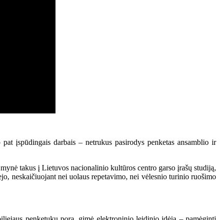
p pat įspūdingais darbais – netrukus pasirodys penketas ansamblio ir
 mynė takus į Lietuvos nacionalinio kultūros centro garso įrašų studiją,
abejo, neskaičiuojant nei uolaus repetavimo, nei vėlesnio turinio ruošimo
ubiliejaus penketukų porą, gimė elektroninio leidinio idėja – pamėginti