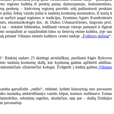
ieno regiono kultūrą iš penkių pusių: dainuojamojo, instrumentinio,
ną penketą – kiekvieną regionų paveldo sritį pailiustruoti penkiais
įrašai, šokių vaizdo įrašai ir tautinių kostiumų nuotraukos, iš kurių it
svai naršyti pagal regionus ir tradicijas, žymimus Agnės Kundrotienės
nės, etnomuzikologės doc. dr. Dalios Urbanavičienės, lingvisto prof.
ai – rinktinė biblioteka, leidžianti vienoje vietoje pamatyti ir išgirsti
s susipažinti ar supažindinti kitus su lietuvių etnine kultūra, joje sau
lį pristatė Vilniaus etninės kultūros centro laidoje „
Folkloro dažniai
“.
i“. Rinkinį sudaro 25 skirtingi atvirlaiškiai, puošiami Algės Rykovos
nio tautinių kostiumų skiltį, kur kostiumą galima apžiūrėti atidžiau.
sidominčiam užsieniečiui kolegai. Žvilgtelti į leidinį galima
Vilniaus
kamba garsažodis „ratilio“, rinktinė, lydinti klausytoją nuo pavasario
laiko nuotaiką atskleidžiantys vaizdo klipai, kuriuos nufilmavo Tomas
amzdelius, sekminių ragelius, skudučius, taip pat – dailių Dzūkijos
tas pavasariop.