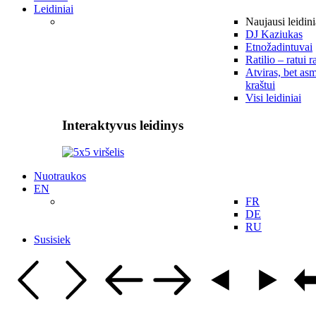
Leidiniai
Naujausi leidini
DJ Kaziukas
Etnožadintuvai
Ratilio – ratui r
Atviras, bet asm
kraštui
Visi leidiniai
Interaktyvus leidinys
Nuotraukos
EN
FR
DE
RU
Susisiek