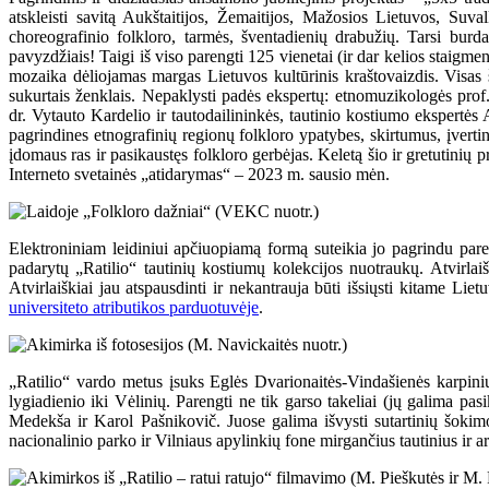
atskleisti savitą Aukštaitijos, Žemaitijos, Mažosios Lietuvos, Suv
choreografinio folkloro, tarmės, šventadienių drabužių. Tarsi burd
pavyzdžiais! Taigi iš viso parengti 125 vienetai (ir dar kelios staigme
mozaika dėliojamas margas Lietuvos kultūrinis kraštovaizdis. Visas š
sukurtais ženklais. Nepaklysti padės ekspertų: etnomuzikologės prof
dr. Vytauto Kardelio ir tautodailininkės, tautinio kostiumo ekspertės As
pagrindines etnografinių regionų folkloro ypatybes, skirtumus, įvertint
įdomaus ras ir pasikaustęs folkloro gerbėjas. Keletą šio ir gretutinių 
Interneto svetainės „atidarymas“ – 2023 m. sausio mėn.
Elektroniniam leidiniui apčiuopiamą formą suteikia jo pagrindu paren
padarytų „Ratilio“ tautinių kostiumų kolekcijos nuotraukų. Atvirlaiš
Atvirlaiškiai jau atspausdinti ir nekantrauja būti išsiųsti kitame Li
universiteto atributikos parduotuvėje
.
„Ratilio“ vardo metus įsuks Eglės Dvarionaitės-Vindašienės karpiniu p
lygiadienio iki Vėlinių. Parengti ne tik garso takeliai (jų galima pasi
Medekša ir Karol Pašnikovič. Juose galima išvysti sutartinių šokim
nacionalinio parko ir Vilniaus apylinkių fone mirgančius tautinius ir 