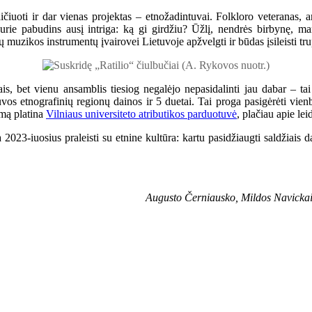
kaičiuoti ir dar vienas projektas – etnožadintuvai. Folkloro veteranas,
urie pabudins ausį intriga: ką gi girdžiu? Ūžlį, nendrės birbynę, mani
 muzikos instrumentų įvairovei Lietuvoje apžvelgti ir būdas įsileisti tru
metais, bet vienu ansamblis tiesiog negalėjo nepasidalinti jau dabar – 
os etnografinių regionų dainos ir 5 duetai. Tai proga pasigėrėti vienba
umą platina
Vilniaus universiteto atributikos parduotuvė
, plačiau apie lei
023-iuosius praleisti su etnine kultūra: kartu pasidžiaugti saldžiais da
Augusto Černiausko, Mildos Navickait