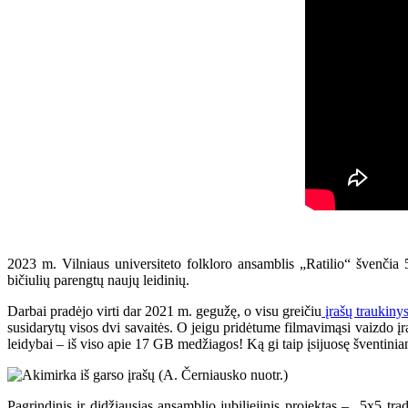
2023 m. Vilniaus universiteto folkloro ansamblis „Ratilio“ švenčia 
bičiulių parengtų naujų leidinių.
Darbai pradėjo virti dar 2021 m. gegužę, o visu greičiu
įrašų traukiny
susidarytų visos dvi savaitės. O jeigu pridėtume filmavimąsi vaizdo įraš
leidybai – iš viso apie 17 GB medžiagos! Ką gi taip įsijuosę šventini
Pagrindinis ir didžiausias ansamblio jubiliejinis projektas – „5x5 tra