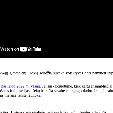
55-ąjį gimtadienį! Tokią solidžią sukaktį kolektyvas nori paminėti tai
s pasileido 2022 m. vasarį
. Jei suskaičiuotume, kiek kartų ansambliečiai
ams ir fotosesijas, išeitų ir trečia savaitė energingo darbo. Ir tai, be 
ams metams rengė ratiliokai?
dicijos: Lietuvos etnografinių regionų folkloras“. Išvydus artėjančio j