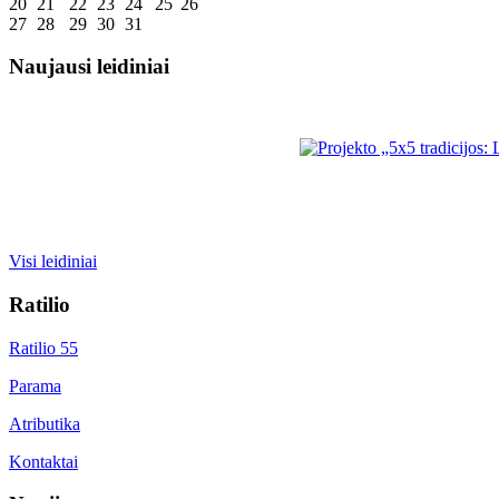
20
21
22
23
24
25
26
27
28
29
30
31
Naujausi leidiniai
Visi leidiniai
Ratilio
Ratilio 55
Parama
Atributika
Kontaktai