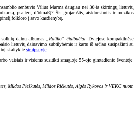
 ansamblio senbuvis Vilius Marma daugiau nei 30-ia skirtingų lietuvių
karką, psalterį, dūdmaišį? Šis grojaraštis, atsidursiantis ir muzikos
pinėlį folkloro į savo kasdienybę.
tai solinių dainų albumas
„Ratilio“ čiulbučiai
. Dviejose kompaktinėse
lsio lietuvių dainavimo subtilybėmis ir kartu iš arčiau susipažinti su
dinį skaitykite
straipsnyje
.
rbo vaisiais ir visiems susitikti smagioje 55-ojo gimtadienio šventėje.
ės, Mildos Pieškutės, Mildos Ričkutės, Algės Rykovos ir VEKC nuotr.