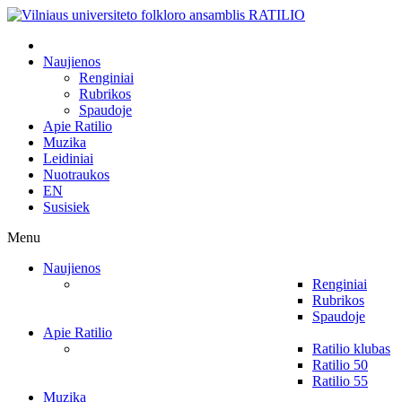
Naujienos
Renginiai
Rubrikos
Spaudoje
Apie Ratilio
Muzika
Leidiniai
Nuotraukos
EN
Susisiek
Menu
Naujienos
Renginiai
Rubrikos
Spaudoje
Apie Ratilio
Ratilio klubas
Ratilio 50
Ratilio 55
Muzika