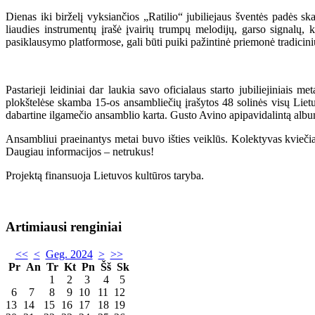
Dienas iki birželį vyksiančios „Ratilio“ jubiliejaus šventės padės s
liaudies instrumentų įrašė įvairių trumpų melodijų, garso signalų, k
pasiklausymo platformose, gali būti puiki pažintinė priemonė tradicinių
Pastarieji leidiniai dar laukia savo oficialaus starto jubiliejiniais 
plokštelėse skamba 15-os ansambliečių įrašytos 48 solinės visų Lietuv
dabartine ilgamečio ansamblio karta. Gusto Avino apipavidalintą alb
Ansambliui praeinantys metai buvo išties veiklūs. Kolektyvas kviečia 2
Daugiau informacijos – netrukus!
Projektą finansuoja Lietuvos kultūros taryba.
Artimiausi renginiai
<<
<
Geg. 2024
>
>>
Pr
An
Tr
Kt
Pn
Šš
Sk
1
2
3
4
5
6
7
8
9
10
11
12
13
14
15
16
17
18
19