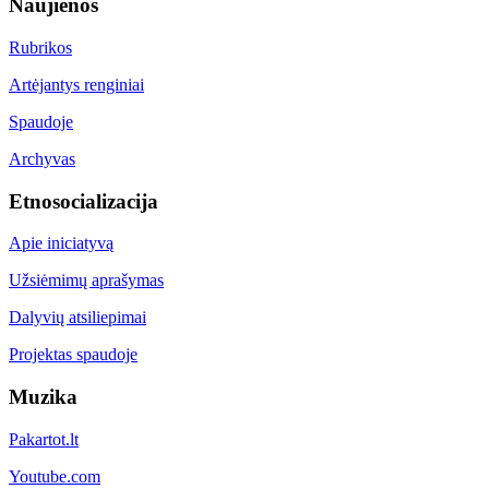
Naujienos
Rubrikos
Artėjantys renginiai
Spaudoje
Archyvas
Etnosocializacija
Apie iniciatyvą
Užsiėmimų aprašymas
Dalyvių atsiliepimai
Projektas spaudoje
Muzika
Pakartot.lt
Youtube.com