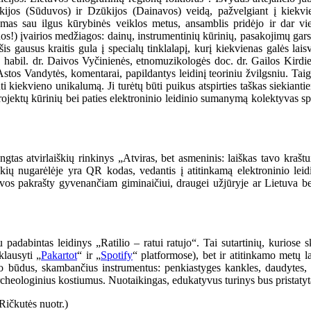
alkijos (Sūduvos) ir Dzūkijos (Dainavos) veidą, pažvelgiant į kiekv
amas sau ilgus kūrybinės veiklos metus, ansamblis pridėjo ir dar vie
nos!) įvairios medžiagos: dainų, instrumentinių kūrinių, pasakojimų garso 
is gausus kraitis gula į specialų tinklalapį, kurį kiekvienas galės lai
. habil. dr. Daivos Vyčinienės, etnomuzikologės doc. dr. Gailos Kirdie
tos Vandytės, komentarai, papildantys leidinį teoriniu žvilgsniu. Taigi t
i kiekvieno unikalumą. Ji turėtų būti puikus atspirties taškas siekiantiem
projektų kūrinių bei paties elektroninio leidinio sumanymą kolektyvas spa
gtas atvirlaiškių rinkinys „Atviras, bet asmeninis: laiškas tavo kraštu
kių nugarėlėje yra QR kodas, vedantis į atitinkamą elektroninio leidi
etuvos pakrašty gyvenančiam giminaičiui, draugei užjūryje ar Lietuva be
adabintas leidinys „Ratilio – ratui ratujo“. Tai sutartinių, kuriose s
klausyti „
Pakartot
“ ir „
Spotify
“ platformose), bet ir atitinkamo metų 
o būdus, skambančius instrumentus: penkiastyges kankles, daudytes, l
archeologinius kostiumus. Nuotaikingas, edukatyvus turinys bus pristaty