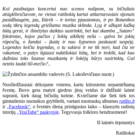
Kol pasibaigus koncertui nuo scenos nulipom, su bičiuliais
atsiglėbesčiavom, ne vienai ratiliokių kartai atitarnavusiais sijonais
pasidžiaugėm, jau, žiūrėk – ir tortas pjaustomas, ir po Botanikos
sodą tikrų legendų griežiama muzika sklinda. Lyg ir užkąsti kažką
būtų gerai, ir išmėtytus daiktus susirinkti, bet kai skamba „Sutaro“
fokstrotas, kojos pačios į šokių aikštelę neša – galva be jokių
rūpesčių, o žandai – įkaitę ir nuo šypsenos paskausti suspėję.
Legendos keičia legendas, o tu sukiesi ir ne tik nori, kad čia ne
vakaronė, o patys ilgiausi naktišokiai būtų, bet ir trokšti, kad kuo
dažniau toks šaunus muzikantų ir šokėjų būrys susirinktų. Gal
neteks laukti 60-mečio?..
Nuoširdžiausiai dėkojame visiems, kartu kūrusiems nepamirštamą
šventę. Buvo gera matyti giedrus jūsų veidus ir didžiulė laimė
suprasti, kiek daug bičiulių turime. Kviečiame dar šiek tiek tos
gimtadienio nuotaikos grybštelti, vartant nuotraukų albumus
ratilio.lt
ir
„Facebook“
, o šventės dieną pristigusius laiko – klausytis radinių
istorijų
„YouTube“ paskyroje
. Tegyvuoja folkloro bendruomenė!
Iš laimės tirpstantys
Ratiliokai