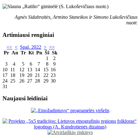
Agnės Sidabraitės, Armino Staneikos ir Simono Lukoševičiaus
nuotr.
Artimiausi renginiai
<<
<
Spal. 2022
>
>>
Pr
An
Tr
Kt
Pn
Šš
Sk
1
2
3
4
5
6
7
8
9
10
11
12
13
14
15
16
17
18
19
20
21
22
23
24
25
26
27
28
29
30
31
Naujausi leidiniai