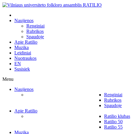
Naujienos
Renginiai
Rubrikos
Spaudoje
Apie Ratilio
Muzika
Leidiniai
Nuotraukos
EN
Susisiek
Menu
Naujienos
Renginiai
Rubrikos
Spaudoje
Apie Ratilio
Ratilio klubas
Ratilio 50
Ratilio 55
Muzika