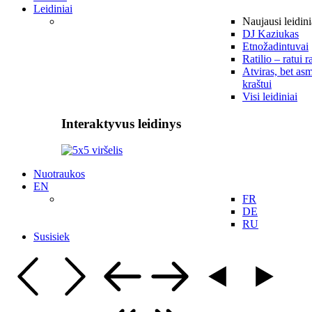
Leidiniai
Naujausi leidini
DJ Kaziukas
Etnožadintuvai
Ratilio – ratui r
Atviras, bet asm
kraštui
Visi leidiniai
Interaktyvus leidinys
Nuotraukos
EN
FR
DE
RU
Susisiek