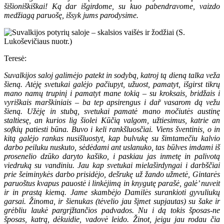
šišioniškiškai! Ką dar išgirdome, su kuo pabendravome, vaizdo
medžiagą paruošę, išsyk jums parodysime.
Teresė:
Suvalkijos saloj galimėjo patekt in sodybą, katroj tą dieną talka veža
šieną. Atėję svetukai galėjo pačiupyt, užuost, pamatyt, išgirst tikrų
mano namų trupinį i pamatyt mane tokią – su kroksais, bridžais i
vyriškais marškiniais – ba tep apsirengus i dar̃ vasarom dą vežu
šieną. Užėję in stubą, svetukai pamatė mano močiutės austinę
staltiesę, an kurios lig šiolei Kūčią valgom, užtiesimus, katrie an
sofkių patiesti būna. Buvo i keli rankšluosčiai. Viens šventinis, o in
kitą galėjo rankas nusišluostyt, kap bulvukę su šimtamečiu kalvio
darbo peiluku nuskuto, sėdėdami ant uslanuko, tas būlves imdami iš
prosenelio dzūko daryto kašiko, i paskiau jas inmetę in palivotą
viedruką su vandiniu. Jau kap svetukai mielaširdyngai i darbščiai
prie šeiminykės darbo prisidėjo, dešrukę už žando užmetė, Gintarės
paruoštus kvapus pauostė i linkėjimą in knygutę parašė, galė’ nuveit
ir in prastą kiemą. Jame skambėjo Damilės surankioti gyvuliukų
garsai. Žinoma, ir šienukas (tėvelio jau šįmet supjautas) su šake ir
grėbliu laukė pargrįžtančios padvados. Nu i dą tokis šposas-ne
šposas, katrą, dėkuidie, vadovė leido. Žinot, jeigu jau rodau čia