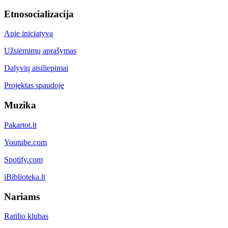
Etnosocializacija
Apie iniciatyvą
Užsiėmimų aprašymas
Dalyvių atsiliepimai
Projektas spaudoje
Muzika
Pakartot.lt
Youtube.com
Spotify.com
iBiblioteka.lt
Nariams
Ratilio klubas