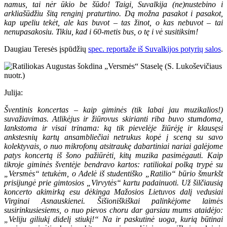
namus, tai nėr ūkio be šūdo! Taigi, Suvalkija (ne)nustebino i
arkliašūdžiu šitą renginį praturtino. Dą možna pasakot i pasakot,
kap upeliu tekėt, ale kas buvot – tas žinot, o kas nebuvot – tai
nenupasakosiu. Tikiu, kad i 60-metis bus, o tę i vė susitiksim!
Daugiau Teresės įspūdžių
spec. reportaže iš Suvalkijos potyrių salos
.
Julija:
Šventinis koncertas – kaip giminės (tik labai jau muzikalios!)
suvažiavimas. Atlikėjus ir žiūrovus skirianti riba buvo stumdoma,
lankstoma ir visai trinama: ką tik pievelėje žiūrėję ir klausęsi
ankstesnių kartų ansambliečiai netrukus kopė į sceną su savo
kolektyvais, o nuo mikrofonų atsitraukę dabartiniai nariai galėjome
patys koncertą iš šono pažiūrėti, kitų muzika pasimėgauti. Kaip
tikroje giminės šventėje bendravo kartos: ratiliokai polką trypė su
„Versmės“ tetukėm, o Adelė iš studentiško „Ratilio“ būrio šmurkšt
prisijungė prie gimtosios „Virvytės“ kartu padainuoti. Už šilčiausią
koncerto akimirką esu dėkinga Mažosios Lietuvos dalį vedusiai
Virginai Asnauskienei. Šišioniškiškai palinkėjome laimės
susirinkusiesiems, o nuo pievos choru dar garsiau mums ataidėjo:
„Veliju giliukį didelį stiukį!“ Na ir paskutinė uoga, kurią būtinai