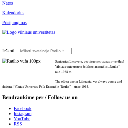
Natos
Kalendorius
Prisijungimas
Ieškoti...
Seniausias Lietuvoje, bet visuomet jaunas ir veržlus!
Vilniaus universiteto folkloro ansamblis „Ratilio“ –
nuo 1968 m.
The oldest one in Lithuania, yet always young and
dashing! Vilnius University Folk Ensemble "Ratilio" – since 1968.
Bendraukime per / Follow us on
Facebook
Instagram
YouTube
RSS