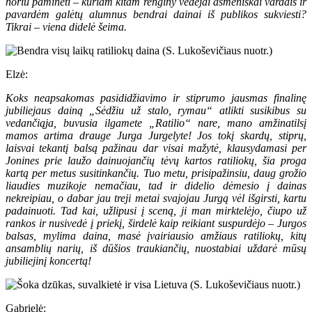
noriu paminėti – kuriam kitam renginy vedėjai asmeniškai vardais ir
pavardėm galėtų alumnus bendrai dainai iš publikos sukviesti?
Tikrai – viena didelė šeima.
Elzė:
Koks neapsakomas pasididžiavimo ir stiprumo jausmas finalinę
jubiliejaus dainą „Sėdžiu už stalo, rymau“ atlikti susikibus su
vedančiąja, buvusia ilgamete „Ratilio“ nare, mano amžinatilsį
mamos artima drauge Jurga Jurgelyte! Jos tokį skardų, stiprų,
laisvai tekantį balsą pažinau dar visai mažytė, klausydamasi per
Jonines prie laužo dainuojančių tėvų kartos ratiliokų, šia proga
kartą per metus susitinkančių. Tuo metu, prisipažinsiu, daug grožio
liaudies muzikoje nemačiau, tad ir didelio dėmesio į dainas
nekreipiau, o dabar jau treji metai svajojau Jurgą vėl išgirsti, kartu
padainuoti. Tad kai, užlipusi į sceną, ji man mirktelėjo, čiupo už
rankos ir nusivedė į priekį, širdelė kaip reikiant suspurdėjo – Jurgos
balsas, mylima daina, masė įvairiausio amžiaus ratiliokų, kitų
ansamblių narių, iš dūšios traukiančių, nuostabiai uždarė mūsų
jubiliejinį koncertą!
Gabrielė: