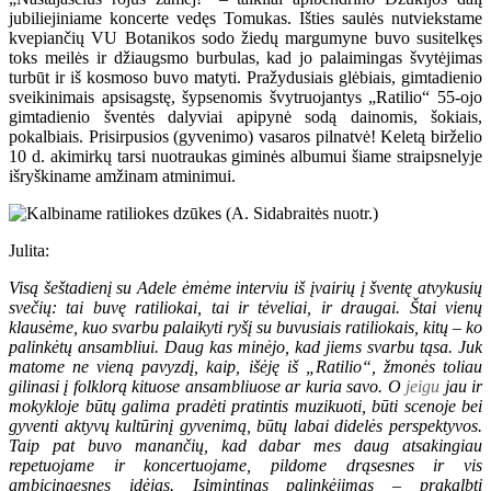
jubiliejiniame koncerte vedęs Tomukas. Išties saulės nutviekstame
kvepiančių VU Botanikos sodo žiedų margumyne buvo susitelkęs
toks meilės ir džiaugsmo burbulas, kad jo palaimingas švytėjimas
turbūt ir iš kosmoso buvo matyti. Pražydusiais glėbiais, gimtadienio
sveikinimais apsisagstę, šypsenomis švytruojantys „Ratilio“ 55-ojo
gimtadienio šventės dalyviai apipynė sodą dainomis, šokiais,
pokalbiais. Prisirpusios (gyvenimo) vasaros pilnatvė! Keletą birželio
10 d. akimirkų tarsi nuotraukas giminės albumui šiame straipsnelyje
išryškiname amžinam atminimui.
Julita:
Visą šeštadienį su Adele ėmėme interviu iš įvairių į šventę atvykusių
svečių: tai buvę ratiliokai, tai ir tėveliai, ir draugai. Štai vienų
klausėme, kuo svarbu palaikyti ryšį su buvusiais ratiliokais, kitų – ko
palinkėtų ansambliui. Daug kas minėjo, kad jiems svarbu tąsa. Juk
matome ne vieną pavyzdį, kaip, išėję iš „Ratilio“, žmonės toliau
gilinasi į folklorą kituose ansambliuose ar kuria savo. O
jeigu
jau ir
mokykloje būtų galima pradėti pratintis muzikuoti, būti scenoje bei
gyventi aktyvų kultūrinį gyvenimą, būtų labai didelės perspektyvos.
Taip pat buvo manančių, kad dabar mes daug atsakingiau
repetuojame ir koncertuojame, pildome drąsesnes ir vis
ambicingesnes idėjas. Įsimintinas palinkėjimas – prakalbti