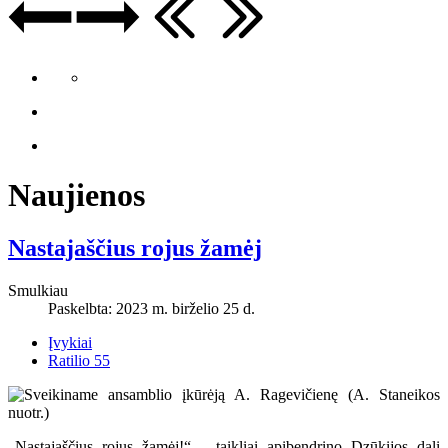
Naujienos
Nastajaščius rojus žamėj
Smulkiau
Paskelbta: 2023 m. birželio 25 d.
Įvykiai
Ratilio 55
„Nastajaščius rojus žamėj!“ – taikliai apibendrino Dzūkijos dalį