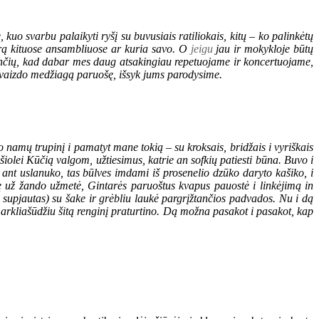
, kuo svarbu palaikyti ryšį su buvusiais ratiliokais, kitų – ko palinkėtų
orą kituose ansambliuose ar kuria savo. O
jeigu
jau ir mokykloje būtų
nančių, kad dabar mes daug atsakingiau repetuojame ir koncertuojame,
, vaizdo medžiagą paruošę, išsyk jums parodysime.
no namų trupinį i pamatyt mane tokią – su kroksais, bridžais i vyriškais
šiolei Kūčią valgom, užtiesimus, katrie an sofkių patiesti būna. Buvo i
 ant uslanuko, tas būlves imdami iš prosenelio dzūko daryto kašiko, i
kę už žando užmetė, Gintarės paruoštus kvapus pauostė i linkėjimą in
 supjautas) su šake ir grėbliu laukė pargrįžtančios padvados. Nu i dą
i arkliašūdžiu šitą renginį praturtino. Dą možna pasakot i pasakot, kap