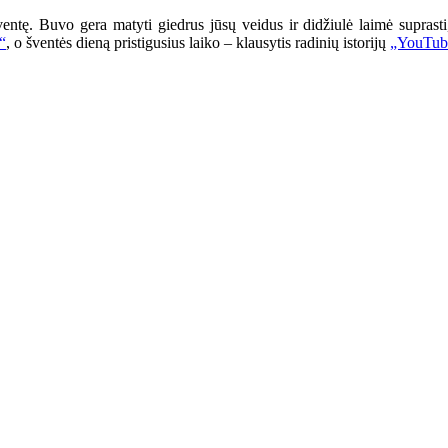
ntę. Buvo gera matyti giedrus jūsų veidus ir didžiulė laimė suprasti,
“
, o šventės dieną pristigusius laiko – klausytis radinių istorijų
„YouTube