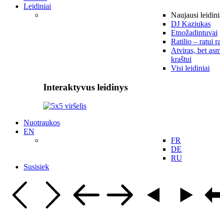
Leidiniai
Naujausi leidini
DJ Kaziukas
Etnožadintuvai
Ratilio – ratui r
Atviras, bet asm
kraštui
Visi leidiniai
Interaktyvus leidinys
Nuotraukos
EN
FR
DE
RU
Susisiek