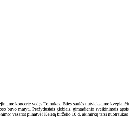
iliejiniame koncerte vedęs Tomukas. Išties saulės nutviekstame kvepia
oso buvo matyti. Pražydusiais glėbiais, gimtadienio sveikinimais apsis
venimo) vasaros pilnatvė! Keletą birželio 10 d. akimirkų tarsi nuotrauk