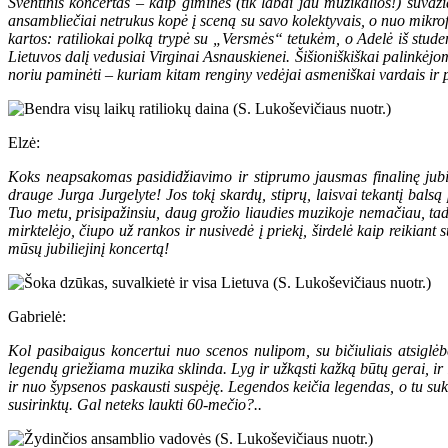
Šventinis koncertas – kaip giminės (tik labai jau muzikalios!) suvaži
ansambliečiai netrukus kopė į sceną su savo kolektyvais, o nuo mikrof
kartos: ratiliokai polką trypė su „Versmės“ tetukėm, o Adelė iš stud
Lietuvos dalį vedusiai Virginai Asnauskienei. Šišioniškiškai palinkėjo
noriu paminėti – kuriam kitam renginy vedėjai asmeniškai vardais ir 
Elzė:
Koks neapsakomas pasididžiavimo ir stiprumo jausmas finalinę jubi
drauge Jurga Jurgelyte! Jos tokį skardų, stiprų, laisvai tekantį bals
Tuo metu, prisipažinsiu, daug grožio liaudies muzikoje nemačiau, tad i
mirktelėjo, čiupo už rankos ir nusivedė į priekį, širdelė kaip reikian
mūsų jubiliejinį koncertą!
Gabrielė:
Kol pasibaigus koncertui nuo scenos nulipom, su bičiuliais atsiglėbe
legendų griežiama muzika sklinda. Lyg ir užkąsti kažką būtų gerai, ir i
ir nuo šypsenos paskausti suspėję. Legendos keičia legendas, o tu sukie
susirinktų. Gal neteks laukti 60-mečio?..