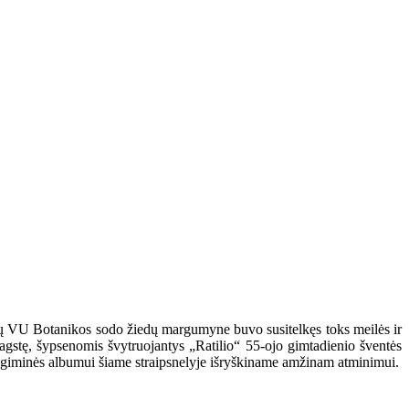
nčių VU Botanikos sodo žiedų margumyne buvo susitelkęs toks meilės ir
agstę, šypsenomis švytruojantys „Ratilio“ 55-ojo gimtadienio šventės
as giminės albumui šiame straipsnelyje išryškiname amžinam atminimui.