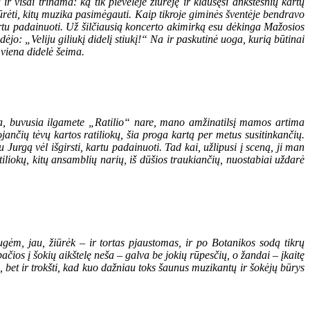
r visai trinama: ką tik pievelėje žiūrėję ir klausęsi ankstesnių kartų
ūrėti, kitų muzika pasimėgauti. Kaip tikroje giminės šventėje bendravo
artu padainuoti. Už šilčiausią koncerto akimirką esu dėkinga Mažosios
jo: „Veliju giliukį didelį stiukį!“ Na ir paskutinė uoga, kurią būtinai
 viena didelė šeima.
ja, buvusia ilgamete „Ratilio“ nare, mano amžinatilsį mamos artima
jančių tėvų kartos ratiliokų, šia proga kartą per metus susitinkančių.
Jurgą vėl išgirsti, kartu padainuoti. Tad kai, užlipusi į sceną, ji man
tiliokų, kitų ansamblių narių, iš dūšios traukiančių, nuostabiai uždarė
augėm, jau, žiūrėk – ir tortas pjaustomas, ir po Botanikos sodą tikrų
ačios į šokių aikštelę neša – galva be jokių rūpesčių, o žandai – įkaitę
ų, bet ir trokšti, kad kuo dažniau toks šaunus muzikantų ir šokėjų būrys