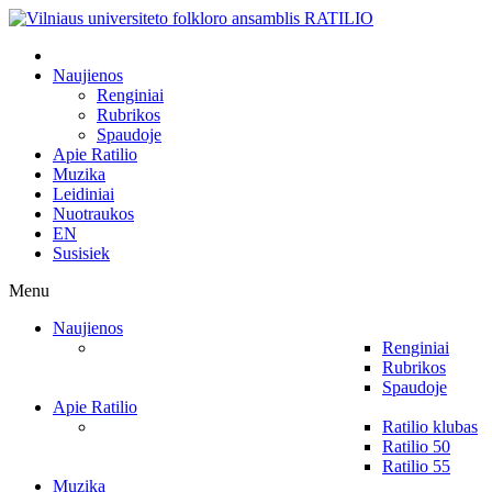
Naujienos
Renginiai
Rubrikos
Spaudoje
Apie Ratilio
Muzika
Leidiniai
Nuotraukos
EN
Susisiek
Menu
Naujienos
Renginiai
Rubrikos
Spaudoje
Apie Ratilio
Ratilio klubas
Ratilio 50
Ratilio 55
Muzika