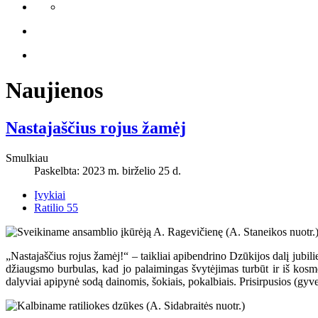
Naujienos
Nastajaščius rojus žamėj
Smulkiau
Paskelbta: 2023 m. birželio 25 d.
Įvykiai
Ratilio 55
„Nastajaščius rojus žamėj!“ – taikliai apibendrino Dzūkijos dalį jub
džiaugsmo burbulas, kad jo palaimingas švytėjimas turbūt ir iš kosm
dalyviai apipynė sodą dainomis, šokiais, pokalbiais. Prisirpusios (gy