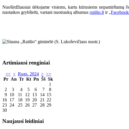
Nuoširdžiausiai dėkojame visiems, kartu kūrusiems nepamirštamą šve
nuotaikos grybštelti, vartant nuotraukų albumus
ratilio.lt
ir
„Facebook
Artimiausi renginiai
<<
<
Rugs. 2024
>
>>
Pr
An
Tr
Kt
Pn
Šš
Sk
1
2
3
4
5
6
7
8
9
10
11
12
13
14
15
16
17
18
19
20
21
22
23
24
25
26
27
28
29
30
Naujausi leidiniai