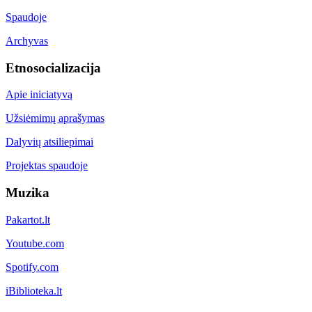
Spaudoje
Archyvas
Etnosocializacija
Apie iniciatyvą
Užsiėmimų aprašymas
Dalyvių atsiliepimai
Projektas spaudoje
Muzika
Pakartot.lt
Youtube.com
Spotify.com
iBiblioteka.lt