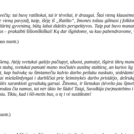
ečių: tai buvę ratiliokai, tai ir tėveliai, ir draugai. Štai vienų klausėme
eną pavyzdį, kaip, išėję iš „Ratilio“, žmonės toliau gilinasi į folkl
 kultūrinį gyvenimą, būtų labai didelės perspektyvos. Taip pat buvo ma
mas – prakalbti šišioniškiškai! Ką dar išgirdome, su kuo pabendravome
šieną. Atėję svetukai galėjo pačiupyt, užuost, pamatyt, išgirst tikrų ma
 stubą, svetukai pamatė mano močiutės austinę staltiesę, an kurios lig 
ostyt, kap bulvukę su šimtamečiu kalvio darbo peiluku nuskuto, sėdėdami
ai mielaširdyngai i darbščiai prie šeiminykės darbo prisidėjo, dešru
ės surankioti gyvuliukų garsai. Žinoma, ir šienukas (tėvelio jau šįmet
u rodau čia namus, tai nėr ūkio be šūdo! Taigi, Suvalkija (ne)nustebino 
u. Tikiu, kad i 60-metis bus, o tę i vė susitiksim!