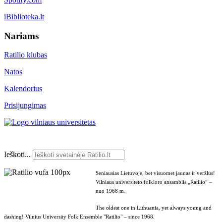
iBiblioteka.lt
Nariams
Ratilio klubas
Natos
Kalendorius
Prisijungimas
Ieškoti...
Seniausias Lietuvoje, bet visuomet jaunas ir veržlus!
Vilniaus universiteto folkloro ansamblis „Ratilio“ –
nuo 1968 m.
The oldest one in Lithuania, yet always young and
dashing! Vilnius University Folk Ensemble "Ratilio" – since 1968.