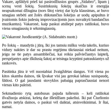
Vakare, apšildyti prieš tai pasirodžiusios grupės „Sidabro“, lipam į
sceną vesti šokių. Susirinkusių šokėjų skaičius ir energija
neapsakomai džiugina (nors šitoj vietoj dar kyla klausimas, ar buvo
smagiau stebėti ant žolės dūkstančius šokėjus ar uodų apipultus ir
įvairiomis šokio judesių improvizacijomis juos nuvaikyti bandančius
muzikantus). Vakaronė, kaip paskui atsiliepė patys ratiliokai, buvo
viena smagiausių ir sėkmingiausių.
Po šokių – maudytis į jūrą. Iki jos tamsiu mišku veda takelis, kuriuo
vidury nakties ir dar su prastu regėjimu tikriausiai niekad neitum,
jeigu ne tie patys ansambliečiai, kai reikia pašviečiantys laiptelį,
perspėjantys apie iškilusią šaknį ar teisinga kryptimi patraukiantys už
rankovės.
Pasitinka jūra ir vėl nuostabiai žvaigždėtas dangus. Vėl viena po
kitos skamba dainos, tik šįvakar visi jau gerokai labiau susispaudę,
šildosi. O gal jausdami stovyklos pabaigą paprasčiausiai nenori
vienas kito paleisti.
Sekmadienio rytą autobusas pajuda tuštesnis – keli ratiliokai
išvažiuoja atskirai, keletą dar išleidžiam pakeliui. Iki pat Čiurlionio
gatvės netyla dainos, o paskui vėl daiktai, atsisveikinimai. Ir štai,
namai.