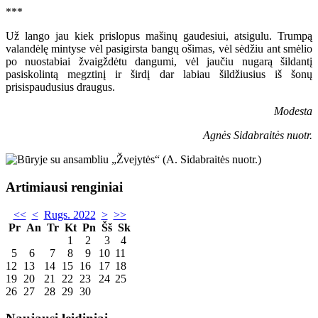
***
Už lango jau kiek prislopus mašinų gaudesiui, atsigulu. Trumpą
valandėlę mintyse vėl pasigirsta bangų ošimas, vėl sėdžiu ant smėlio
po nuostabiai žvaigždėtu dangumi, vėl jaučiu nugarą šildantį
pasiskolintą megztinį ir širdį dar labiau šildžiusius iš šonų
prisispaudusius draugus.
Modesta
Agnės Sidabraitės nuotr.
Artimiausi renginiai
<<
<
Rugs. 2022
>
>>
Pr
An
Tr
Kt
Pn
Šš
Sk
1
2
3
4
5
6
7
8
9
10
11
12
13
14
15
16
17
18
19
20
21
22
23
24
25
26
27
28
29
30