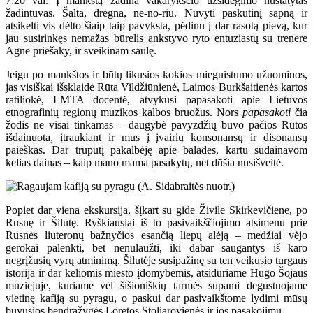
7:20 val. Į mankštą žadina vakarykščio užsidegimo nustatytas
žadintuvas. Šalta, drėgna, ne-no-riu. Nuvyti paskutinį sapną ir
atsikelti vis dėlto šiaip taip pavyksta, pėdinu į dar rasotą pievą, kur
jau susirinkęs nemažas būrelis ankstyvo ryto entuziastų su trenere
Agne priešaky, ir sveikinam saulę.
Jeigu po mankštos ir būtų likusios kokios mieguistumo užuominos,
jas visiškai išsklaidė Rūta Vildžiūnienė, Laimos Burkšaitienės kartos
ratiliokė, LMTA docentė, atvykusi papasakoti apie Lietuvos
etnografinių regionų muzikos kalbos bruožus. Nors
papasakoti
čia
žodis ne visai tinkamas – daugybė pavyzdžių buvo pačios Rūtos
išdainuota, įtraukiant ir mus į įvairių konsonansų ir disonansų
paieškas. Dar truputį pakalbėję apie balades, kartu sudainavom
kelias dainas – kaip mano mama pasakytų, net dūšia nusišveitė.
Popiet dar viena ekskursija, šįkart su gide Živile Skirkevičiene, po
Rusnę ir Šilutę. Ryškiausiai iš to pasivaikščiojimo atsimenu prie
Rusnės liuteronų bažnyčios esančią liepų alėją – medžiai vėjo
gerokai palenkti, bet nenulaužti, iki dabar saugantys iš karo
negrįžusių vyrų atminimą. Šilutėje susipažinę su ten veikusio turgaus
istorija ir dar keliomis miesto įdomybėmis, atsiduriame Hugo Šojaus
muziejuje, kuriame vėl šišioniškių tarmės supami degustuojame
vietinę kafiją su pyragu, o paskui dar pasivaikštome lydimi mūsų
buvusios bendražygės Loretos Stoliarovienės ir jos pasakojimų.