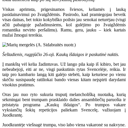
Viskas aprimsta, prigesinamos šviesos, keliamės į lauką
pasidainavimui po žvaigždėmis. Pasirodo, kad pramiegojau beveik
visas dainas, bet tokio kokybiško poilsio jau senokai neturėjau (visgi
ačiū pabaigoje pažadinusiems, kol gulėjimo po žvaigždėmis
romantika nevirto peršalimu). Ramu, gera, jauku – kiek kartais
mažai žmogui tereikia.
Šeštadienis, rugpjūčio 26-oji. Kaukų išdaigos ir paskutinė naktis.
Į mankštą vėl kelia žadintuvas. Už lango pila kaip iš kibiro, bet jau
nebeabejoji, eiti ar ne, visgi paskutinis rytas Svencelėje, reikia. Ir
taip pro kambario langą kiti galėjo stebėti, kaip keturiese po vienu
skėčiu susispaudę ratiliokai bando vienas kitam neįspirti darydami
visokius pratimus.
Oras jau nuo ryto sukuria truputį melancholišką nuotaiką, kurią
sėkmingai bent trumpam prasklaido dalies ansambliečių paruošta ir
pristatyta programa „Kaukų išdaigos“. Po trumpos vakare
vyksiančių šokių repeticijos paliekam Svencelę, važiuojam į
Juodkrantę.
Juodkrantėje viešnagė trumpa, viso labo viena vakaronė su nakvyne.