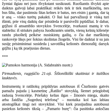
žymiai ilgiau nei juos išvykstant susikrauti. Ruošiantis išvykti apie
daiktus galvoji labai praktiškai: reikės tiek ir tiek marškinėlių, nes
bus šilta, dar pasiimsiu šitas kelnes ir batus, nes eisim į gamtą, dar tą
ir aną – visko turėtų pakakti. O štai kai parvažiuoji ir viską turi
išimti, prie visų daiktų dar prisideda ir parsivežti įspūdžiai. Ir dabar,
grįžusi iš ansamblio stovyklos Svencelėje, tvarkausi mantą ir vis
stabteliu: iš striukės pabyra Juodkrantės smėlis, vienų kelnių kišenėje
randu pluoštelį pelkėse nusiskintų gailių, o čia dar marškinių
rankovėje likęs per šokius skolintas žiogelis. Visi šie daiktai ir su jais
susiję prisiminimai susideda į savotišką kelionės dienoraštį; darsyk
grįžtu į ką tik praėjusias dienas.
***
Pirmadienis, rugpjūčio 21-oji. Šišioniškiški skaitiniai ir itališkos
lauktuvės.
Instrumentų ir ratiliokų pripildytas autobusas iš Čiurlionio gatvės
pamažu pajuda į kasmetinę „Ratilio“ stovyklą, šiemet prieglobstį
radusią Svencelėje. Priešaky kelias ilgas – žmonės miega, skaito
arba žaidžia „Sugedusį telefoną“ – nuotaika kol kas labiau
atostogiškai tingi nei stovyklinė. Visi kiek prasijudina autobusui
pasiekus kelionės tikslą – „Pamario burę“: čia pasitinka anksčiau