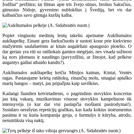
žodžiai“ peržiūra; tai filmas apie tris žvejo sūnus, brolius Sakučius,
gimusius Nidoje, gyvenimo nublokštus į Švediją, bet vis dar
kalbančius savo gimtąja kuršių kalba.
Popiet vingiuotu medinių lentų takeliu apeiname Aukštumalos
aukštapelkę. Einant gera šnekučiuotis ir sustoti kone prie kiekvieno
mažytėmis saulašarėmis ar kitais augalėliais apaugusio plotelio. O
dar geriau yra eiti su ratiliokais gamtos mėgėjais, nes visada sužinosi
ką nors įdomaus ir naudingo (pavyzdžiui, ar žinojot, kad pelkėse
augantys gailiai atbaido kandis?).
Aukštumalos aukštapelkę keičia Minijos kaimas, Kintai, Ventės
ragas. Pastarajame keletą ratiliokų, einančių molu, smagiai aptaško
marių bangos – matyt, jau pripažįsta kaip saviškius.
Kadangi šiandien ketvirtadienis, o pagrindinis stovyklos koncertas
jau kitą vakarą, muzikavimas visuose stovyklos kampeliuose tik
intensyvėja (o kur dar visi paslapčia ruošiami pasirodymai!).
Susidaro nerašytas repeticijų grafikas, kas kada kokius instrumentus
pasiima ir su kuria kompanija groja, o šurmulys ir kūryba, atrodo,
nenutrūksta visą naktį.