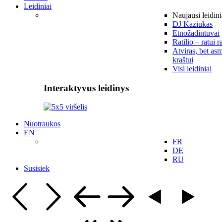
Leidiniai
Naujausi leidini
DJ Kaziukas
Etnožadintuvai
Ratilio – ratui r
Atviras, bet asm
kraštui
Visi leidiniai
Interaktyvus leidinys
Nuotraukos
EN
FR
DE
RU
Susisiek