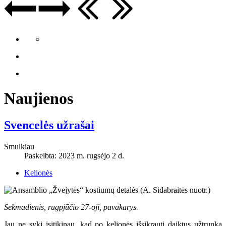
Naujienos
Svencelės užrašai
Smulkiau
Paskelbta: 2023 m. rugsėjo 2 d.
Kelionės
Sekmadienis, rugpjūčio 27-oji, pavakarys.
Jau ne sykį įsitikinau, kad po kelionės išsikrauti daiktus užtrunka