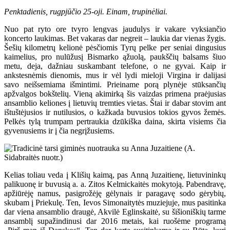
Penktadienis, rugpjūčio 25-oji. Einam, trupinėliai.
Nuo pat ryto ore tvyro lengvas jaudulys ir vakare vyksiančio
koncerto laukimas. Bet vakaras dar negreit – laukia dar vienas žygis.
Šešių kilometrų kelionė pėsčiomis Tyrų pelke per seniai dingusius
kaimelius, pro nulūžusį Bismarko ąžuolą, paukščių balsams šiuo
metu, deja, dažniau suskambant telefone, o ne gyvai. Kaip ir
ankstesnėmis dienomis, mus ir vėl lydi mieloji Virgina ir dalijasi
savo neišsemiama išmintimi. Prieiname porą plynėje stūksančių
apžvalgos bokštelių. Vieną akimirką šis vaizdas primena praėjusias
ansamblio keliones į lietuvių tremties vietas. Štai ir dabar stovim ant
ištuštėjusios ir nutilusios, o kažkada buvusios tokios gyvos žemės.
Pelkės tylą trumpam pertraukia dzūkiška daina, skirta visiems čia
gyvenusiems ir į čia negrįžusiems.
Kelias toliau veda į Klišių kaimą, pas Anną Juzaitienę, lietuvininkų
palikuonę ir buvusią a. a. Zitos Kelmickaitės mokytoją. Pabendravę,
apžiūrėję namus, pasigrožėję gėlynais ir paragavę sodo gėrybių,
skubam į Priekulę. Ten, Ievos Simonaitytės muziejuje, mus pasitinka
dar viena ansamblio draugė, Akvilė Eglinskaitė, su šišioniškių tarme
ansamblį supažindinusi dar 2016 metais, kai ruošėme programą