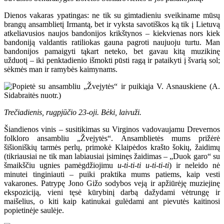
Dienos vakaras ypatingas: ne tik su gimtadieniu sveikiname mūsų
brangų ansamblietį Irmantą, bet ir vyksta savotiškos ką tik į Lietuvą
atkeliavusios naujos bandonijos krikštynos – kiekvienas nors kiek
bandoniją valdantis ratiliokas gauna pagroti naujuoju turtu. Man
bandonijos pamaigyti tąkart neteko, bet gavau kitą muzikinę
užduotį – iki penktadienio išmokti pūsti ragą ir pataikyti į švarią sol;
sėkmės man ir ramybės kaimynams.
Trečiadienis, rugpjūčio 23-oji. Bėki, laivuži.
Šiandienos vinis – susitikimas su Virginos vadovaujamu Drevernos
folkloro ansambliu „Žvejytės“. Ansamblietės mums prižėrė
šišioniškių tarmės perlų, primokė Klaipėdos krašto šokių, žaidimų
(tikriausiai ne tik man labiausiai įsiminęs žaidimas – „Duok garo“ su
šmaikščiu ugnies pamėgdžiojimu
u-ti-ti-ti u-ti-ti-ti
) ir neleido nė
minutei tinginiauti – puiki praktika mums patiems, kaip vesti
vakarones. Patrypę Jono Gižo sodybos veją ir apžiūrėję muziejinę
ekspoziciją, vieni tęsė kūrybinį darbą dažydami vėtrungę ir
maišelius, o kiti kaip katinukai gulėdami ant pievutės kaitinosi
popietinėje saulėje.