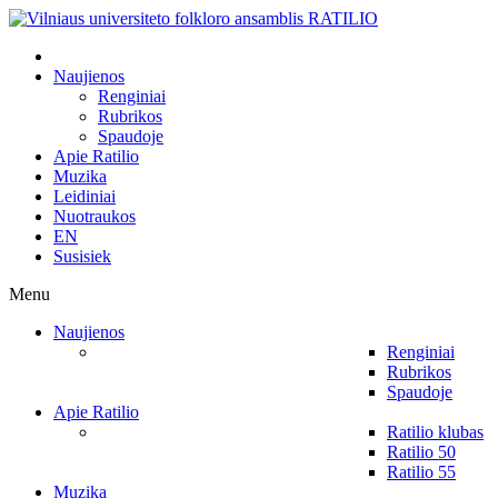
Naujienos
Renginiai
Rubrikos
Spaudoje
Apie Ratilio
Muzika
Leidiniai
Nuotraukos
EN
Susisiek
Menu
Naujienos
Renginiai
Rubrikos
Spaudoje
Apie Ratilio
Ratilio klubas
Ratilio 50
Ratilio 55
Muzika