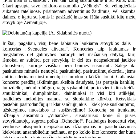
„Pirš man iš Danskos“. Ten dar kartą susitinkame ir su Rūta, kuri
šįkart apsupta savo folkloro ansamblio „Vėlingis“. Su vėlingiečiais
sukamės rateliuose, prisimenam adventinius žaidimus, vėl skamba
dainos, o kartu su jomis ir pasižadėjimas su Rūta susitikti kitų metų
stovykloje Žemaitijoje.
Ir štai, pagaliau, visų bene labiausia laukiama stovyklos dalis –
koncertas „Svencelės aitvarai“. Koncertas taip laukiamas ir
mėgstamas dėl galimybės parodyti net mažiausią dalyką, kurį
išmokai ar sukūrei per stovyklą, ir dėl tos neapsakomai jaukios
atmosferos, kurioje visiškai nėra baimės susimauti. Salėje iki
paskutinės minutės nenutyla paskutinieji pasiruošimų akordai, jiems
antrina derinamų instrumentų ir stumdomų kėdžių tonai. Galiausiai
koncerto pradžią iškilmingai skelbia daudytės, jas pratęsia kanklių,
lumzdelių, mėnulio būgno, ragų sąskambiai, po to vieni kitus keičia
smuikininkai, dumplininkai, dainininkai ir visi kiti atlikėjai,
tradicinės melodijos mainosi su šiuolaikine kūryba. Retsykiais
pastebiu pasirodančiųjų ir klausančiųjų akis – kiek jose susikaupimo,
užsidegimo, nuostabos ir susižavėjimo! Koncertą su trenksmu
užbaigia ansamblio „Viliarožė“, susidariusio kone iš pusės
stovyklautojų, sugrota polka „Ochocho!“. Pasibaigus koncertui visų
veiduose atsispindi neapsakomas džiaugsmas ir pasididžiavimas
kiekvienu ansambliečiu; nežinau, ar po kokio kito koncerto dar būna
tokia atmosfera kaip po šių stovyklinių pasirodymų.