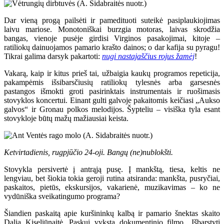
Dar vieną progą pailsėti ir pamedituoti suteikė pasiplaukiojimas
laivu mariose. Monotoniškai burzgia motoras, laivas skrodžia
bangas, vienoje pusėje girdisi Virginos pasakojimai, kitoje –
ratiliokų dainuojamos pamario krašto dainos; o dar kafija su pyragu!
Tikrai galima darsyk pakartoti:
nugi nastajaščius rojus žamėj
!
Vakarą, kaip ir kitus prieš tai, užbaigia kaukų programos repeticija,
pakampėmis išsibarsčiusių ratiliokų tylesnės arba garsesnės
pastangos išmokti groti pasirinktais instrumentais ir ruošimasis
stovyklos koncertui. Einant gulti galvoje pakaitomis keičiasi „Aukso
galvos“ ir Gronau polkos melodijos. Šypteliu – visiška tyla esant
stovykloje būtų mažų mažiausiai keista.
Ketvirtadienis, rugpjūčio 24-oji. Bangų (ne)nublokšti.
Stovykla persivertė į antrąją pusę. Į mankštą, tiesa, keltis ne
lengviau, bet šiokia tokia geroji rutina atsiranda: mankšta, pusryčiai,
paskaitos, pietūs, ekskursijos, vakarienė, muzikavimas – ko ne
vydūniška sveikatingumo programa?
Šiandien paskaitą apie kuršininkų kalbą ir pamario šnektas skaito
Dalia Kiseliūnaitė. Paskui vyksta dokumentinio filmo „Išbarstyti