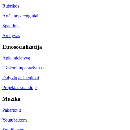
Rubrikos
Artėjantys renginiai
Spaudoje
Archyvas
Etnosocializacija
Apie iniciatyvą
Užsiėmimų aprašymas
Dalyvių atsiliepimai
Projektas spaudoje
Muzika
Pakartot.lt
Youtube.com
Spotify.com