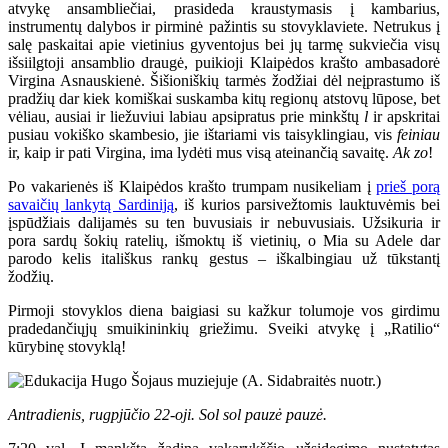
atvykę ansambliečiai, prasideda kraustymasis į kambarius,
instrumentų dalybos ir pirminė pažintis su stovyklaviete. Netrukus į
salę paskaitai apie vietinius gyventojus bei jų tarmę sukviečia visų
išsiilgtoji ansamblio draugė, puikioji Klaipėdos krašto ambasadorė
Virgina Asnauskienė. Šišioniškių tarmės žodžiai dėl neįprastumo iš
pradžių dar kiek komiškai suskamba kitų regionų atstovų lūpose, bet
vėliau, ausiai ir liežuviui labiau apsipratus prie minkštų
l
ir apskritai
pusiau vokiško skambesio, jie ištariami vis taisyklingiau, vis
feiniau
ir, kaip ir pati Virgina, ima lydėti mus visą ateinančią savaitę.
Ak zo
!
Po vakarienės iš Klaipėdos krašto trumpam nusikeliam į
prieš porą
savaičių lankytą Sardiniją
, iš kurios parsivežtomis lauktuvėmis bei
įspūdžiais dalijamės su ten buvusiais ir nebuvusiais. Užsikuria ir
pora sardų šokių ratelių, išmoktų iš vietinių, o Mia su Adele dar
parodo kelis itališkus rankų gestus – iškalbingiau už tūkstantį
žodžių.
Pirmoji stovyklos diena baigiasi su kažkur tolumoje vos girdimu
pradedančiųjų smuikininkių griežimu. Sveiki atvykę į „Ratilio“
kūrybinę stovyklą!
Antradienis, rugpjūčio 22-oji. Sol sol pauzė pauzė.