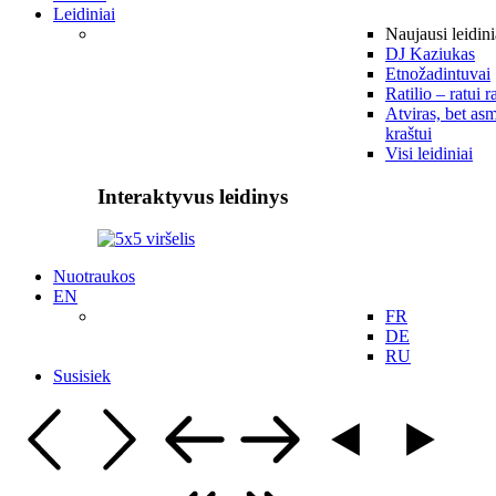
Leidiniai
Naujausi leidini
DJ Kaziukas
Etnožadintuvai
Ratilio – ratui r
Atviras, bet asm
kraštui
Visi leidiniai
Interaktyvus leidinys
Nuotraukos
EN
FR
DE
RU
Susisiek