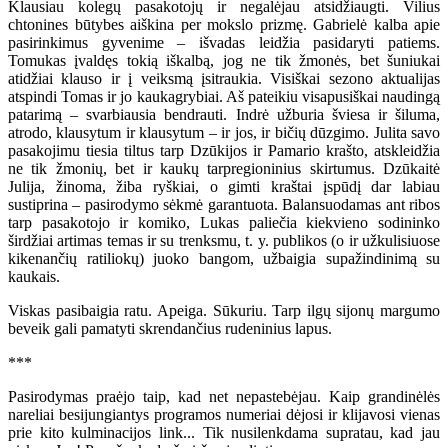
Klausiau kolegų pasakotojų ir negalėjau atsidžiaugti. Vilius
chtonines būtybes aiškina per mokslo prizmę. Gabrielė kalba apie
pasirinkimus gyvenime – išvadas leidžia pasidaryti patiems.
Tomukas įvaldęs tokią iškalbą, jog ne tik žmonės, bet šuniukai
atidžiai klauso ir į veiksmą įsitraukia. Visiškai sezono aktualijas
atspindi Tomas ir jo kaukagrybiai. Aš pateikiu visapusiškai naudingą
patarimą – svarbiausia bendrauti. Indrė užburia šviesa ir šiluma,
atrodo, klausytum ir klausytum – ir jos, ir bičių dūzgimo. Julita savo
pasakojimu tiesia tiltus tarp Dzūkijos ir Pamario krašto, atskleidžia
ne tik žmonių, bet ir kaukų tarpregioninius skirtumus. Dzūkaitė
Julija, žinoma, žiba ryškiai, o gimti kraštai įspūdį dar labiau
sustiprina – pasirodymo sėkmė garantuota. Balansuodamas ant ribos
tarp pasakotojo ir komiko, Lukas paliečia kiekvieno sodininko
širdžiai artimas temas ir su trenksmu, t. y. publikos (o ir užkulisiuose
kikenančių ratiliokų) juoko bangom, užbaigia supažindinimą su
kaukais.
Viskas pasibaigia ratu. Apeiga. Sūkuriu. Tarp ilgų sijonų margumo
beveik gali pamatyti skrendančius rudeninius lapus.
***
Pasirodymas praėjo taip, kad net nepastebėjau. Kaip grandinėlės
nareliai besijungiantys programos numeriai dėjosi ir klijavosi vienas
prie kito kulminacijos link... Tik nusilenkdama supratau, kad jau