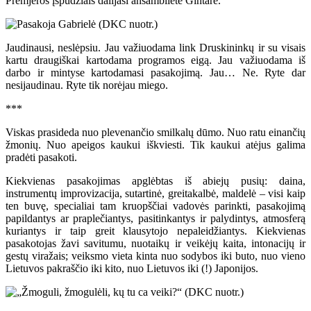
Premjeros įspūdžiais dalijasi ansamblietė Gintarė.
Jaudinausi, neslėpsiu. Jau važiuodama link Druskininkų ir su visais
kartu draugiškai kartodama programos eigą. Jau važiuodama iš
darbo ir mintyse kartodamasi pasakojimą. Jau… Ne. Ryte dar
nesijaudinau. Ryte tik norėjau miego.
***
Viskas prasideda nuo plevenančio smilkalų dūmo. Nuo ratu einančių
žmonių. Nuo apeigos kaukui iškviesti. Tik kaukui atėjus galima
pradėti pasakoti.
Kiekvienas pasakojimas apglėbtas iš abiejų pusių: daina,
instrumentų improvizacija, sutartinė, greitakalbė, maldelė – visi kaip
ten buvę, specialiai tam kruopščiai vadovės parinkti, pasakojimą
papildantys ar praplečiantys, pasitinkantys ir palydintys, atmosferą
kuriantys ir taip greit klausytojo nepaleidžiantys. Kiekvienas
pasakotojas žavi savitumu, nuotaikų ir veikėjų kaita, intonacijų ir
gestų viražais; veiksmo vieta kinta nuo sodybos iki buto, nuo vieno
Lietuvos pakraščio iki kito, nuo Lietuvos iki (!) Japonijos.