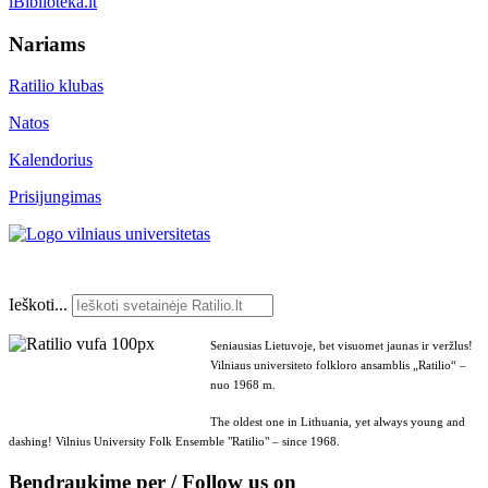
iBiblioteka.lt
Nariams
Ratilio klubas
Natos
Kalendorius
Prisijungimas
Ieškoti...
Seniausias Lietuvoje, bet visuomet jaunas ir veržlus!
Vilniaus universiteto folkloro ansamblis „Ratilio“ –
nuo 1968 m.
The oldest one in Lithuania, yet always young and
dashing! Vilnius University Folk Ensemble "Ratilio" – since 1968.
Bendraukime per / Follow us on