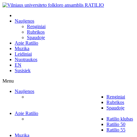
Naujienos
Renginiai
Rubrikos
Spaudoje
Apie Ratilio
Muzika
Leidiniai
Nuotraukos
EN
Susisiek
Menu
Naujienos
Renginiai
Rubrikos
Spaudoje
Apie Ratilio
Ratilio klubas
Ratilio 50
Ratilio 55
Muzika