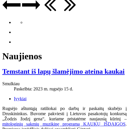
Naujienos
Temstant iš lapų šlamėjimo ateina kaukai
Smulkiau
Paskelbta: 2023 m. rugsėjo 15 d.
Įvykiai
Rugsėjo aštuntąją ratiliokai po darbų ir paskaitų skubėjo į
Druskininkus. Buvome pakviesti į Lietuvos pasakotojų konkursą
„Žodzis žodzį gena“, kuriame pristatėme naujausią kūrinį –
mitologinių sakmių muzikinę programą KAUKŲ IŠDAIGOS
.