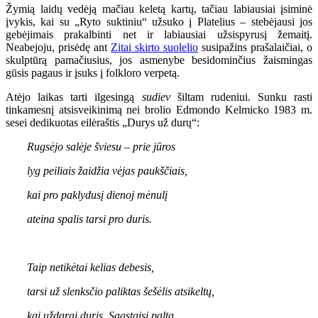
Žymią laidų vedėją mačiau keletą kartų, tačiau labiausiai įsiminė
įvykis, kai su „Ryto suktiniu“ užsuko į Platelius – stebėjausi jos
gebėjimais prakalbinti net ir labiausiai užsispyrusį žemaitį.
Neabejoju, prisėdę ant
Zitai skirto suolelio
susipažins prašalaičiai, o
skulptūrą pamačiusius, jos asmenybe besidominčius žaismingas
gūsis pagaus ir įsuks į folkloro verpetą.
Atėjo laikas tarti ilgesingą
sudiev
šiltam rudeniui. Sunku rasti
tinkamesnį atsisveikinimą nei brolio Edmondo Kelmicko 1983 m.
sesei dedikuotas eilėraštis „Durys už durų“:
Rugsėjo salėje šviesu – prie jūros
lyg peiliais žaidžia vėjas paukščiais,
kai pro paklydusį dienoj mėnulį
ateina spalis tarsi pro duris.
Taip netikėtai kelias debesis,
tarsi už slenksčio paliktas šešėlis atsikeltų,
kai uždarai duris. Sagstaisi paltą