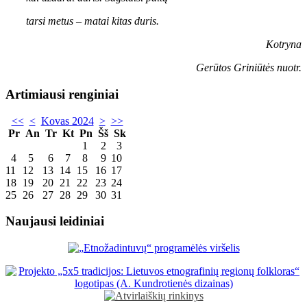
tarsi metus – matai kitas duris.
Kotryna
Gerūtos Griniūtės nuotr.
Artimiausi renginiai
<<
<
Kovas 2024
>
>>
Pr
An
Tr
Kt
Pn
Šš
Sk
1
2
3
4
5
6
7
8
9
10
11
12
13
14
15
16
17
18
19
20
21
22
23
24
25
26
27
28
29
30
31
Naujausi leidiniai