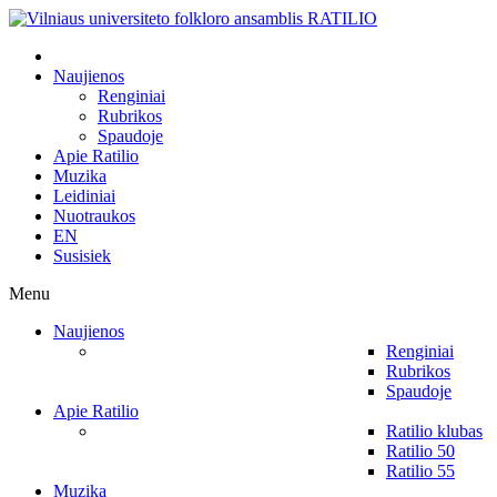
Naujienos
Renginiai
Rubrikos
Spaudoje
Apie Ratilio
Muzika
Leidiniai
Nuotraukos
EN
Susisiek
Menu
Naujienos
Renginiai
Rubrikos
Spaudoje
Apie Ratilio
Ratilio klubas
Ratilio 50
Ratilio 55
Muzika