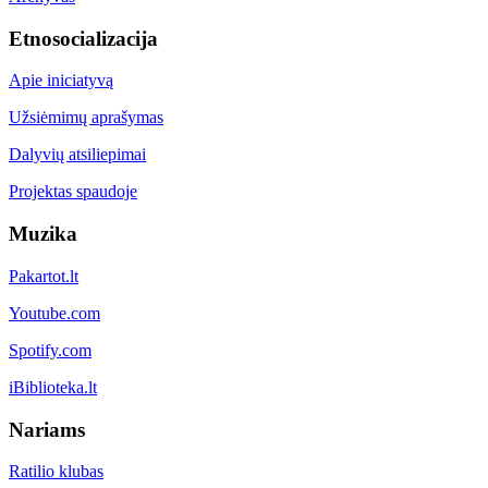
Etnosocializacija
Apie iniciatyvą
Užsiėmimų aprašymas
Dalyvių atsiliepimai
Projektas spaudoje
Muzika
Pakartot.lt
Youtube.com
Spotify.com
iBiblioteka.lt
Nariams
Ratilio klubas