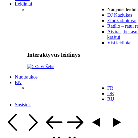
Leidiniai
Naujausi leidini
DJ Kaziukas
Etnožadintuvai
Ratilio – ratui r
Atviras, bet asm
kraštui
Visi leidiniai
Interaktyvus leidinys
Nuotraukos
EN
FR
DE
RU
Susisiek