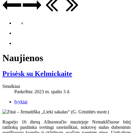
Naujienos
Prisėsk su Kelmickaite
Smulkiau
Paskelbta: 2023 m. spalio 3 d.
Įvykiai
Rugsėjo 16 dieną Aštuonračio muziejuje Nemakščiuose būrį
ratiliokų pasitinka svetingi raseiniškiai, nukrovę stalus dubenimis
gardžiausio kugelio ir sklidinais ąsočiais naminės giros. Unikalioje