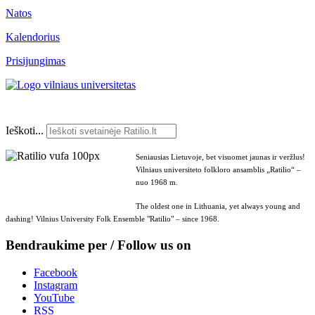
Natos
Kalendorius
Prisijungimas
Ieškoti...
Seniausias Lietuvoje, bet visuomet jaunas ir veržlus!
Vilniaus universiteto folkloro ansamblis „Ratilio“ –
nuo 1968 m.
The oldest one in Lithuania, yet always young and
dashing! Vilnius University Folk Ensemble "Ratilio" – since 1968.
Bendraukime per / Follow us on
Facebook
Instagram
YouTube
RSS