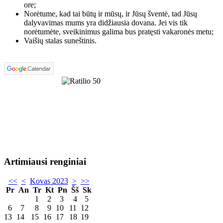
ore;
Norėtume, kad tai būtų ir mūsų, ir Jūsų šventė, tad Jūsų
dalyvavimas mums yra didžiausia dovana. Jei vis tik
norėtumėte, sveikinimus galima bus pratęsti vakaronės metu;
Vaišių stalas suneštinis.
Artimiausi renginiai
<<
<
Kovas 2023
>
>>
Pr
An
Tr
Kt
Pn
Šš
Sk
1
2
3
4
5
6
7
8
9
10
11
12
13
14
15
16
17
18
19