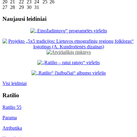
20
21
22
23
24
25
26
27
28
29
30
31
Naujausi leidiniai
Visi leidiniai
Ratilio
Ratilio 55
Parama
Atributika