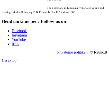
The oldest one in Lithuania, yet always young and
dashing! Vilnius University Folk Ensemble "Ratilio" – since 1968.
Bendraukime per / Follow us on
Facebook
Instagram
YouTube
RSS
Privatumo politika
| © Ratilio.lt
Go to top