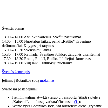
Šventės planas
13.00 – 14.00 Atkilokit vartelius. Svečių pasitikimas
14.00 – 15.00 Nuostabus laikas: penki „Ratilio“ gyvenimo
dešimtmečiai. Knygos pristatymas
15.00 – 15.30 Sveikinimų laikas
15.30 – 17.00 Ratiliada. Šventinės folkloro žaidynės visai šeimai
17.30 – 18.30 Rotile, Ratilėl, Ratilio. Jubiliejinis koncertas
18.30 – 19.00 Visų laikų „ratiliokų“ nuotrauka
Šventės žemėlapis
Įėjimas į Botanikos sodą
mokamas
.
Svarbesni pastebėjimai:
Į renginį galima atvykti viešuoju transportu (išlipti stotelėje
„Kairėnai“, autobusų tvarkaraščius rasite
čia
);
Šventė vyks Botanikos sode, tad nusiteikite dienai gryname