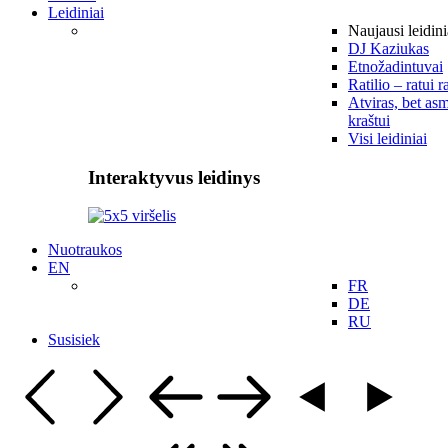
Leidiniai
Naujausi leidini
DJ Kaziukas
Etnožadintuvai
Ratilio – ratui r
Atviras, bet asm
kraštui
Visi leidiniai
Interaktyvus leidinys
Nuotraukos
EN
FR
DE
RU
Susisiek