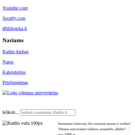
Youtube.com
Spotify.com
iBiblioteka.lt
Nariams
Ratilio klubas
Natos
Kalendorius
Prisijungimas
Ieškoti...
Seniausias Lietuvoje, bet visuomet jaunas ir veržlus!
Vilniaus universiteto folkloro ansamblis „Ratilio“ –
nuo 1968 m.