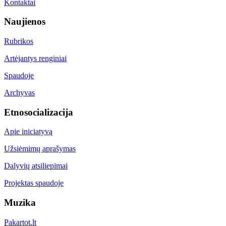
Kontaktai
Naujienos
Rubrikos
Artėjantys renginiai
Spaudoje
Archyvas
Etnosocializacija
Apie iniciatyvą
Užsiėmimų aprašymas
Dalyvių atsiliepimai
Projektas spaudoje
Muzika
Pakartot.lt