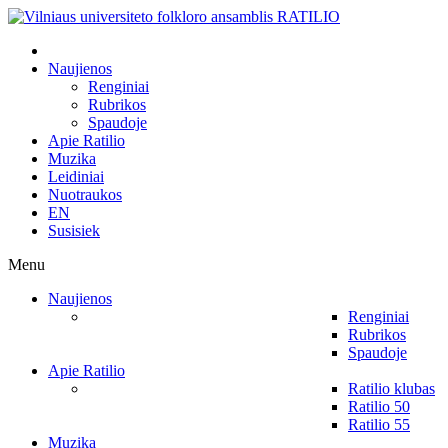
Naujienos
Renginiai
Rubrikos
Spaudoje
Apie Ratilio
Muzika
Leidiniai
Nuotraukos
EN
Susisiek
Menu
Naujienos
Renginiai
Rubrikos
Spaudoje
Apie Ratilio
Ratilio klubas
Ratilio 50
Ratilio 55
Muzika