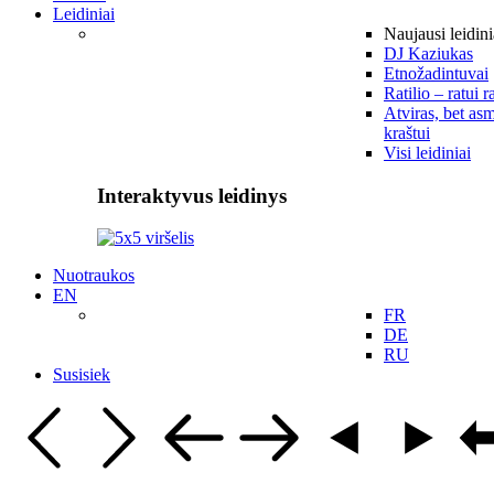
Leidiniai
Naujausi leidini
DJ Kaziukas
Etnožadintuvai
Ratilio – ratui r
Atviras, bet asm
kraštui
Visi leidiniai
Interaktyvus leidinys
Nuotraukos
EN
FR
DE
RU
Susisiek