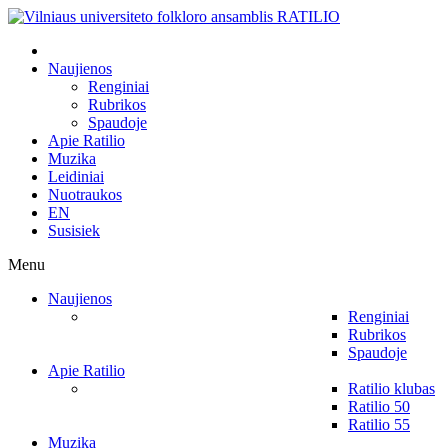
Naujienos
Renginiai
Rubrikos
Spaudoje
Apie Ratilio
Muzika
Leidiniai
Nuotraukos
EN
Susisiek
Menu
Naujienos
Renginiai
Rubrikos
Spaudoje
Apie Ratilio
Ratilio klubas
Ratilio 50
Ratilio 55
Muzika