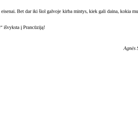
eisenai. Bet dar iki šiol galvoje kirba mintys, kiek gali daina, kokia mu
“ išvyksta į Prancūziją!
Agnės S