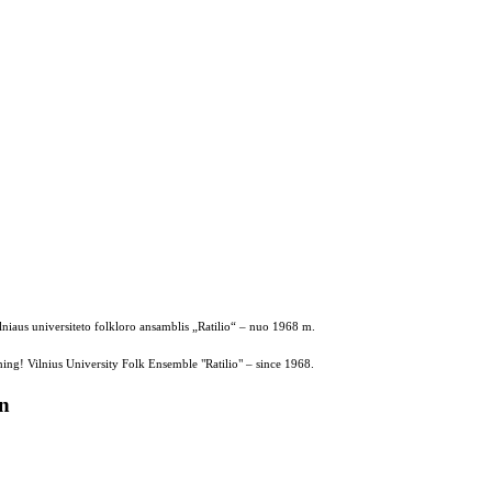
ilniaus universiteto folkloro ansamblis „Ratilio“ – nuo 1968 m.
ing! Vilnius University Folk Ensemble "Ratilio" – since 1968.
on