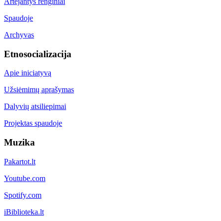
Artėjantys renginiai
Spaudoje
Archyvas
Etnosocializacija
Apie iniciatyvą
Užsiėmimų aprašymas
Dalyvių atsiliepimai
Projektas spaudoje
Muzika
Pakartot.lt
Youtube.com
Spotify.com
iBiblioteka.lt