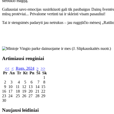
stebuklo magiją.
Galiausiai savo emocijas susirikiuoti gali tik pasibaigus Dainų šventės 
mūsų protėviai... Privalome vertinti tai ir skleisti visam pasauliui!
Tai ir stengsimės padaryti jau netrukus – jau rugpjūčio mėnesį „Ratilio
Artimiausi renginiai
<<
<
Rugs. 2024
>
>>
Pr
An
Tr
Kt
Pn
Šš
Sk
1
2
3
4
5
6
7
8
9
10
11
12
13
14
15
16
17
18
19
20
21
22
23
24
25
26
27
28
29
30
Naujausi leidiniai