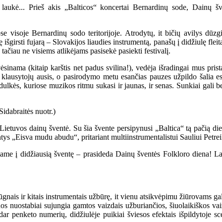
laukė... Prieš akis „Balticos“ koncertai Bernardinų sode, Dainų šven
se visoje Bernardinų sodo teritorijoje. Atrodytų, it bičių avilys dūzgi
irsti fujarą – Slovakijos liaudies instrumentą, panašų į didžiulę fleitą
tačiau ne visiems atlikėjams pasisekė pasiekti festivalį.
sinama (kitaip karštis net padus svilina!), vedėja išradingai mus pris
jų klausytojų ausis, o pasirodymo metu esančias pauzes užpildo šalia 
kės, kuriose muzikos ritmu sukasi ir jaunas, ir senas. Sunkiai gali beatr
i Lietuvos dainų šventė. Su šia švente persipynusi „Baltica“ tą pačią d
jantys „Eisva mudu abudu“, pritariant multiinstrumentalistui Sauliui Petr
uošiame į didžiausią šventę – prasideda Dainų šventės Folkloro diena! L
ais ir kitais instrumentais užbūrę, it vienu atsikvėpimu žiūrovams gal
os nuostabiai sujungia gamtos vaizdais užburiančios, šiuolaikiškos vai
 dar penketo numerių, didžiulėje puikiai šviesos efektais išpildytoje 