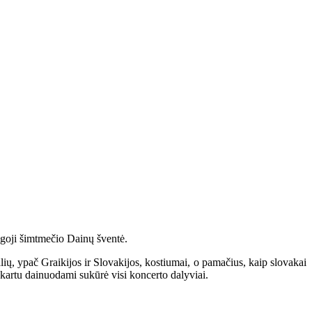
bingoji šimtmečio Dainų šventė.
ių, ypač Graikijos ir Slovakijos, kostiumai, o pamačius, kaip slovakai
kartu dainuodami sukūrė visi koncerto dalyviai.