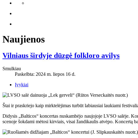
Naujienos
Vilniaus širdyje dūzgė folkloro avilys
Smulkiau
Paskelbta: 2024 m. liepos 16 d.
Įvykiai
Štai ir praskriejo kaip mirktelėjimas turbūt labiausiai laukiami festival
Didysis „Balticos“ koncertas nuskambėjo naujojoje LVSO salėje. Koncer
scenoje šokdami mėtosi kirviais, visai žandikaulis atvėpo. Koncertą 