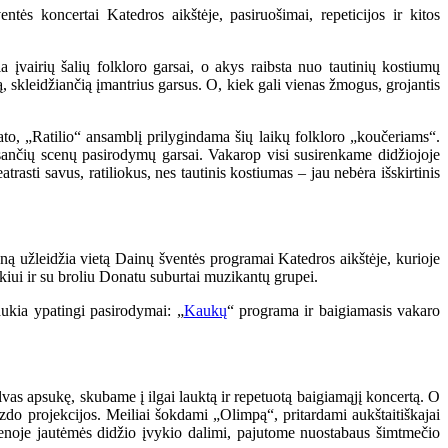
tės koncertai Katedros aikštėje, pasiruošimai, repeticijos ir kitos
a įvairių šalių folkloro garsai, o akys raibsta nuo tautinių kostiumų
, skleidžiančią įmantrius garsus. O, kiek gali vienas žmogus, grojantis
tato, „Ratilio“ ansamblį prilygindama šių laikų folkloro „koučeriams“.
esančių scenų pasirodymų garsai. Vakarop visi susirenkame didžiojoje
asti savus, ratiliokus, nes tautinis kostiumas – jau nebėra išskirtinis
ieną užleidžia vietą Dainų šventės programai Katedros aikštėje, kurioje
eikiui ir su broliu Donatu suburtai muzikantų grupei.
aukia ypatingi pasirodymai: „
Kaukų
“ programa ir baigiamasis vakaro
vas apsukę, skubame į ilgai lauktą ir repetuotą baigiamąjį koncertą. O
zdo projekcijos. Meiliai šokdami „Olimpą“, pritardami aukštaitiškajai
scenoje jautėmės didžio įvykio dalimi, pajutome nuostabaus šimtmečio