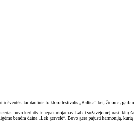
iai ir šventės: tarptautinis folkloro festivalis „Baltica“ bei, žinoma, gar
tas buvo kerintis ir nepakartojamas. Labai sužavėjo neįprasti kitų šal
baigėme bendra daina „Lek gervelė“. Buvo gera pajusti harmoniją, kurią 