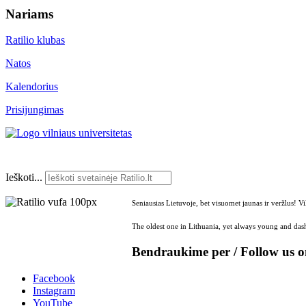
Nariams
Ratilio klubas
Natos
Kalendorius
Prisijungimas
Ieškoti...
Seniausias Lietuvoje, bet visuomet jaunas ir veržlus! V
The oldest one in Lithuania, yet always young and dash
Bendraukime per / Follow us 
Facebook
Instagram
YouTube