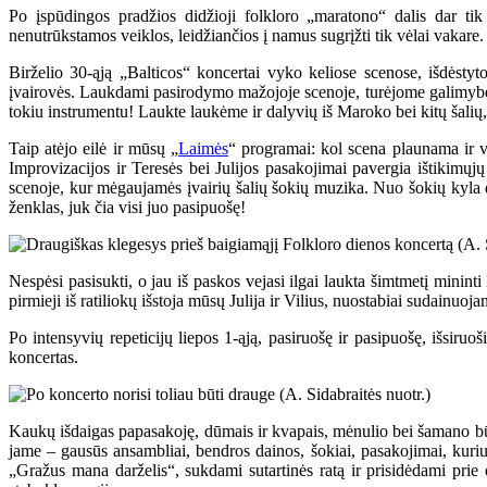
Po įspūdingos pradžios didžioji folkloro „maratono“ dalis dar tik 
nenutrūkstamos veiklos, leidžiančios į namus sugrįžti tik vėlai vakare.
Birželio 30-ąją „Balticos“ koncertai vyko keliose scenose, išdėstyto
įvairovės. Laukdami pasirodymo mažojoje scenoje, turėjome galimybę išg
tokiu instrumentu! Laukte laukėme ir dalyvių iš Maroko bei kitų šalių, 
Taip atėjo eilė ir mūsų „
Laimės
“ programai: kol scena plaunama ir vė
Improvizacijos ir Teresės bei Julijos pasakojimai pavergia ištikimų
scenoje, kur mėgaujamės įvairių šalių šokių muzika. Nuo šokių kyla dul
ženklas, juk čia visi juo pasipuošę!
Nespėsi pasisukti, o jau iš paskos vejasi ilgai laukta šimtmetį minint
pirmieji iš ratiliokų išstoja mūsų Julija ir Vilius, nuostabiai sudainuo
Po intensyvių repeticijų liepos 1-ąją, pasiruošę ir pasipuošę, išsir
koncertas.
Kaukų išdaigas papasakoję, dūmais ir kvapais, mėnulio bei šamano būgn
jame – gausūs ansambliai, bendros dainos, šokiai, pasakojimai, kuriu
„Gražus mana darželis“, sukdami sutartinės ratą ir prisidėdami prie