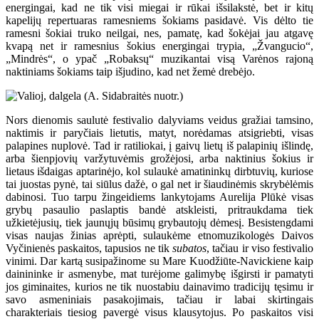
energingai, kad ne tik visi miegai ir rūkai išsilakstė, bet ir kitų
kapelijų repertuaras ramesniems šokiams pasidavė. Vis dėlto tie
ramesni šokiai truko neilgai, nes, pamatę, kad šokėjai jau atgavę
kvapą net ir ramesnius šokius energingai trypia, „Žvangucio“,
„Mindrės“, o ypač „Robaksų“ muzikantai visą Varėnos rajoną
naktiniams šokiams taip išjudino, kad net žemė drebėjo.
Nors dienomis saulutė festivalio dalyviams veidus gražiai tamsino,
naktimis ir paryčiais lietutis, matyt, norėdamas atsigriebti, visas
palapines nuplovė. Tad ir ratiliokai, į gaivų lietų iš palapinių išlindę,
arba šienpjovių varžytuvėmis grožėjosi, arba naktinius šokius ir
lietaus išdaigas aptarinėjo, kol sulaukė amatininkų dirbtuvių, kuriose
tai juostas pynė, tai siūlus dažė, o gal net ir šiaudinėmis skrybėlėmis
dabinosi. Tuo tarpu žingeidiems lankytojams Aurelija Plūkė visas
grybų pasaulio paslaptis bandė atskleisti, pritraukdama tiek
užkietėjusių, tiek jaunųjų būsimų grybautojų dėmesį. Besistengdami
visas naujas žinias aprėpti, sulaukėme etnomuzikologės Daivos
Vyčinienės paskaitos, tapusios ne tik
subatos
, tačiau ir viso festivalio
vinimi. Dar kartą susipažinome su Mare Kuodžiūte-Navickiene kaip
dainininke ir asmenybe, mat turėjome galimybę išgirsti ir pamatyti
jos giminaites, kurios ne tik nuostabiu dainavimo tradicijų tęsimu ir
savo asmeniniais pasakojimais, tačiau ir labai skirtingais
charakteriais tiesiog pavergė visus klausytojus. Po paskaitos visi