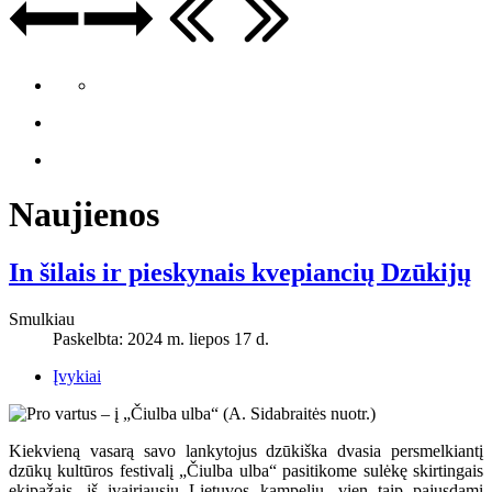
Naujienos
In šilais ir pieskynais kvepiancių Dzūkijų
Smulkiau
Paskelbta: 2024 m. liepos 17 d.
Įvykiai
Kiekvieną vasarą savo lankytojus dzūkiška dvasia persmelkiantį
dzūkų kultūros festivalį „Čiulba ulba“ pasitikome sulėkę skirtingais
ekipažais, iš įvairiausių Lietuvos kampelių, vien taip pajusdami