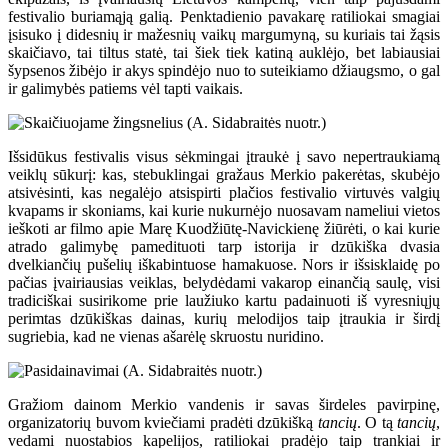
festivalio buriamąją galią. Penktadienio pavakarę ratiliokai smagiai
įsisuko į didesnių ir mažesnių vaikų margumyną, su kuriais tai žąsis
skaičiavo, tai tiltus statė, tai šiek tiek katiną auklėjo, bet labiausiai
šypsenos žibėjo ir akys spindėjo nuo to suteikiamo džiaugsmo, o gal
ir galimybės patiems vėl tapti vaikais.
Išsidūkus festivalis visus sėkmingai įtraukė į savo nepertraukiamą
veiklų sūkurį: kas, stebuklingai gražaus Merkio pakerėtas, skubėjo
atsivėsinti, kas negalėjo atsispirti plačios festivalio virtuvės valgių
kvapams ir skoniams, kai kurie nukurnėjo nuosavam nameliui vietos
ieškoti ar filmo apie Marę Kuodžiūtę-Navickienę žiūrėti, o kai kurie
atrado galimybę pamedituoti tarp istorija ir dzūkiška dvasia
dvelkiančių pušelių iškabintuose hamakuose. Nors ir išsisklaidę po
pačias įvairiausias veiklas, belydėdami vakarop einančią saulę, visi
tradiciškai susirikome prie laužiuko kartu padainuoti iš vyresniųjų
perimtas dzūkiškas dainas, kurių melodijos taip įtraukia ir širdį
sugriebia, kad ne vienas ašarėlę skruostu nuridino.
Gražiom dainom Merkio vandenis ir savas širdeles pavirpinę,
organizatorių buvom kviečiami pradėti dzūkišką
tancių
. O tą
tancių
,
vedami nuostabios kapelijos, ratiliokai pradėjo taip trankiai ir