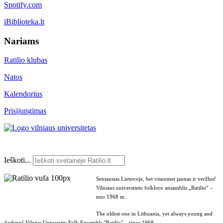
Spotify.com
iBiblioteka.lt
Nariams
Ratilio klubas
Natos
Kalendorius
Prisijungimas
Ieškoti...
Seniausias Lietuvoje, bet visuomet jaunas ir veržlus!
Vilniaus universiteto folkloro ansamblis „Ratilio“ –
nuo 1968 m.
The oldest one in Lithuania, yet always young and
dashing! Vilnius University Folk Ensemble "Ratilio" – since 1968.