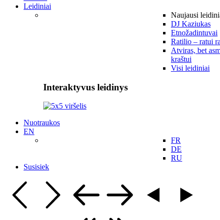
Leidiniai
Naujausi leidini
DJ Kaziukas
Etnožadintuvai
Ratilio – ratui r
Atviras, bet asm
kraštui
Visi leidiniai
Interaktyvus leidinys
Nuotraukos
EN
FR
DE
RU
Susisiek