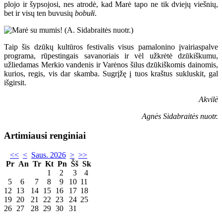
plojo ir šypsojosi, nes atrodė, kad Marė tapo ne tik dviejų viešnių,
bet ir visų ten buvusių
bobułi
.
Taip šis dzūkų kultūros festivalis visus pamalonino įvairiaspalve
programa, rūpestingais savanoriais ir vėl užkrėtė dzūkiškumu,
užliedamas Merkio vandenis ir Varėnos šilus dzūkiškomis dainomis,
kurios, regis, vis dar skamba. Sugrįžę į tuos kraštus sukluskit, gal
išgirsit.
Akvilė
Agnės Sidabraitės nuotr.
Artimiausi renginiai
<<
<
Saus. 2026
>
>>
Pr
An
Tr
Kt
Pn
Šš
Sk
1
2
3
4
5
6
7
8
9
10
11
12
13
14
15
16
17
18
19
20
21
22
23
24
25
26
27
28
29
30
31