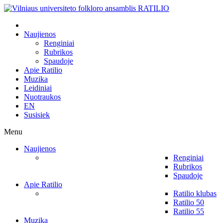
Naujienos
Renginiai
Rubrikos
Spaudoje
Apie Ratilio
Muzika
Leidiniai
Nuotraukos
EN
Susisiek
Menu
Naujienos
Renginiai
Rubrikos
Spaudoje
Apie Ratilio
Ratilio klubas
Ratilio 50
Ratilio 55
Muzika