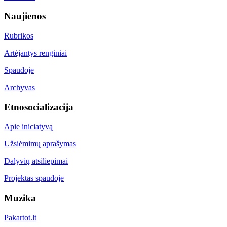
Naujienos
Rubrikos
Artėjantys renginiai
Spaudoje
Archyvas
Etnosocializacija
Apie iniciatyvą
Užsiėmimų aprašymas
Dalyvių atsiliepimai
Projektas spaudoje
Muzika
Pakartot.lt