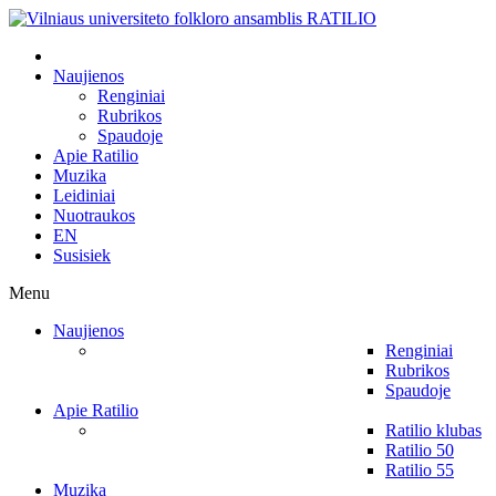
Naujienos
Renginiai
Rubrikos
Spaudoje
Apie Ratilio
Muzika
Leidiniai
Nuotraukos
EN
Susisiek
Menu
Naujienos
Renginiai
Rubrikos
Spaudoje
Apie Ratilio
Ratilio klubas
Ratilio 50
Ratilio 55
Muzika