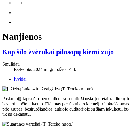
Naujienos
Kap šilo žvėrukai pilosopų kiemi zujo
Smulkiau
Paskelbta: 2024 m. gruodžio 14 d.
Įvykiai
Paskutinįjį lapkričio penktadienį su ne didžiausia (neretai ratiliokų 
besiartinančio advento. Eidamas per fakulteto kiemelį ir linktelėdama
prie grupės, besiruošiančios jaukioje auditorijoje su šiam fakultetui 
tik su dekanatu.