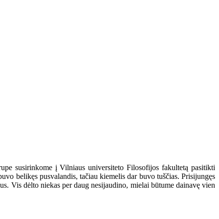
upe susirinkome į Vilniaus universiteto Filosofijos fakultetą pasitikti
uvo belikęs pusvalandis, tačiau kiemelis dar buvo tuščias. Prisijungęs
čius. Vis dėlto niekas per daug nesijaudino, mielai būtume dainavę vien