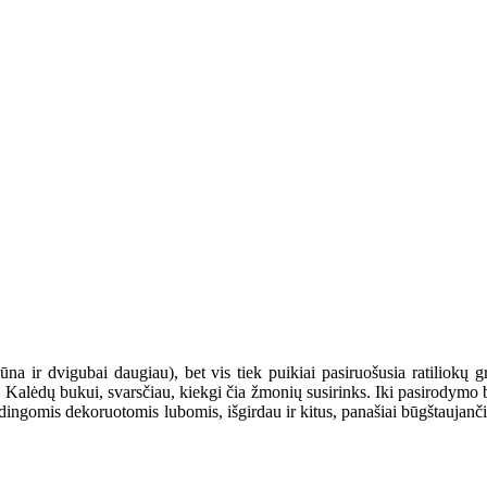
būna ir dvigubai daugiau), bet vis tiek puikiai pasiruošusia ratiliokų gr
s Kalėdų bukui, svarsčiau, kiekgi čia žmonių susirinks. Iki pasirodymo b
būdingomis dekoruotomis lubomis, išgirdau ir kitus, panašiai būgštaujan