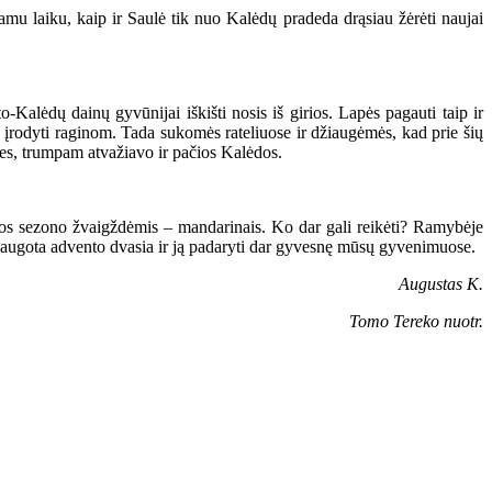
amu laiku, kaip ir Saulė tik nuo Kalėdų pradeda drąsiau žėrėti naujai
.
Kalėdų dainų gyvūnijai iškišti nosis iš girios. Lapės pagauti taip ir
s įrodyti raginom. Tada sukomės rateliuose ir džiaugėmės, kad prie šių
ntes, trumpam atvažiavo ir pačios Kalėdos.
žiemos sezono žvaigždėmis – mandarinais. Ko dar gali reikėti? Ramybėje
 išsaugota advento dvasia ir ją padaryti dar gyvesnę mūsų gyvenimuose.
Augustas K.
Tomo Tereko nuotr.