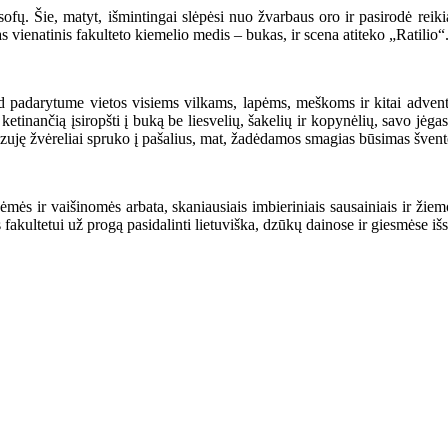
ofų. Šie, matyt, išmintingai slėpėsi nuo žvarbaus oro ir pasirodė reiki
s vienatinis fakulteto kiemelio medis – bukas, ir scena atiteko „Ratilio“
ad padarytume vietos visiems vilkams, lapėms, meškoms ir kitai advento-
etinančią įsiropšti į buką be liesvelių, šakelių ir kopynėlių, savo jėga
ink zuję žvėreliai spruko į pašalius, mat, žadėdamos smagias būsimas šve
ldėmės ir vaišinomės arbata, skaniausiais imbieriniais sausainiais ir 
jos fakultetui už progą pasidalinti lietuviška, dzūkų dainose ir giesmėse