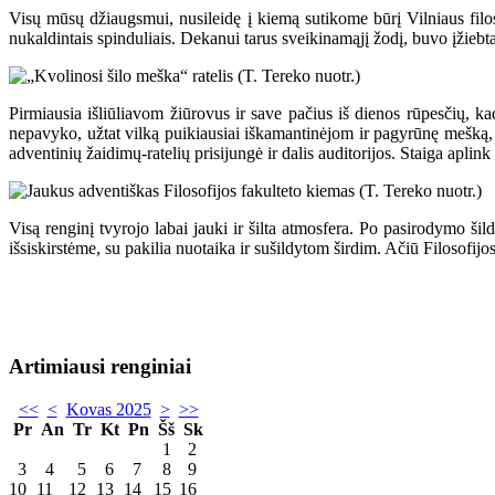
Visų mūsų džiaugsmui, nusileidę į kiemą sutikome būrį Vilniaus filos
nukaldintais spinduliais. Dekanui tarus sveikinamąjį žodį, buvo įžiebta
Pirmiausia išliūliavom žiūrovus ir save pačius iš dienos rūpesčių, k
nepavyko, užtat vilką puikiausiai iškamantinėjom ir pagyrūnę mešką, k
adventinių žaidimų-ratelių prisijungė ir dalis auditorijos. Staiga apl
Visą renginį tvyrojo labai jauki ir šilta atmosfera. Po pasirodymo ši
išsiskirstėme, su pakilia nuotaika ir sušildytom širdim. Ačiū Filosofi
Artimiausi renginiai
<<
<
Kovas 2025
>
>>
Pr
An
Tr
Kt
Pn
Šš
Sk
1
2
3
4
5
6
7
8
9
10
11
12
13
14
15
16