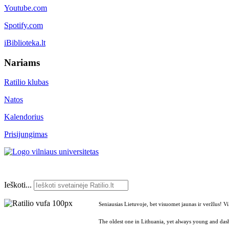
Youtube.com
Spotify.com
iBiblioteka.lt
Nariams
Ratilio klubas
Natos
Kalendorius
Prisijungimas
Ieškoti...
Seniausias Lietuvoje, bet visuomet jaunas ir veržlus! V
The oldest one in Lithuania, yet always young and dash