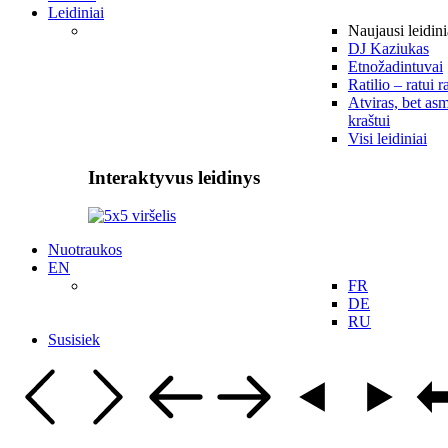
Leidiniai
Naujausi leidini
DJ Kaziukas
Etnožadintuvai
Ratilio – ratui r
Atviras, bet asm
kraštui
Visi leidiniai
Interaktyvus leidinys
Nuotraukos
EN
FR
DE
RU
Susisiek