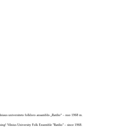
ilniaus universiteto folkloro ansamblis „Ratilio“ – nuo 1968 m.
ing! Vilnius University Folk Ensemble "Ratilio" – since 1968.