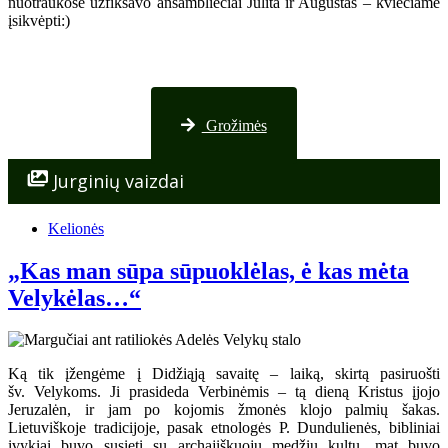
nuotraukose užfiksavo ansambliečiai Julita ir Augustas – kviečiame
įsikvėpti:)
Nuotraukos iš Palangos
Grožimės
Jurginių vaizdai
Kelionės
„Kas man sūpa sūpuoklėlas, ė kas mėta
Velykėlas…“
Ką tik įžengėme į Didžiąją savaitę – laiką, skirtą pasiruošti
šv. Velykoms. Ji prasideda Verbinėmis – tą dieną Kristus įjojo
Jeruzalėn, ir jam po kojomis žmonės klojo palmių šakas.
Lietuviškoje tradicijoje, pasak etnologės P. Dundulienės, bibliniai
įvykiai buvo susieti su archajiškuoju medžių kultu, mat buvo