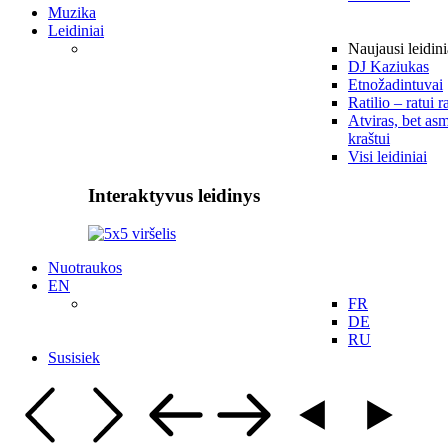
Muzika
Leidiniai
Naujausi leidini
DJ Kaziukas
Etnožadintuvai
Ratilio – ratui r
Atviras, bet asm
kraštui
Visi leidiniai
Interaktyvus leidinys
Nuotraukos
EN
FR
DE
RU
Susisiek