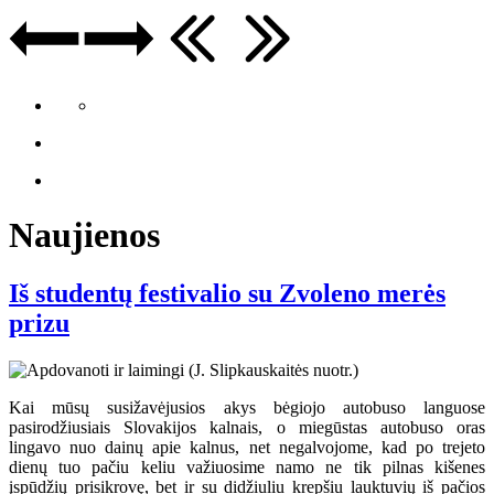
Naujienos
Iš studentų festivalio su Zvoleno merės
prizu
Kai mūsų susižavėjusios akys bėgiojo autobuso languose
pasirodžiusiais Slovakijos kalnais, o miegūstas autobuso oras
lingavo nuo dainų apie kalnus, net negalvojome, kad po trejeto
dienų tuo pačiu keliu važiuosime namo ne tik pilnas kišenes
įspūdžių prisikrovę, bet ir su didžiuliu krepšiu lauktuvių iš pačios