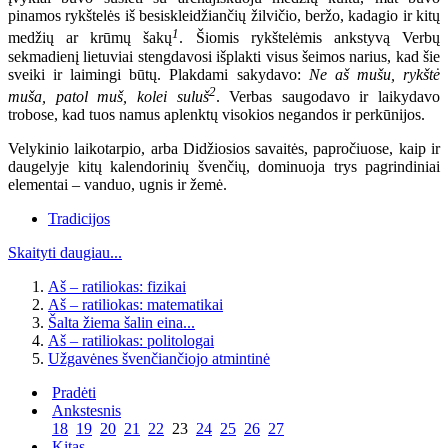
pinamos rykštelės iš besiskleidžiančių žilvičio, beržo, kadagio ir kitų
1
medžių ar krūmų šakų
. Šiomis rykštelėmis ankstyvą Verbų
sekmadienį lietuviai stengdavosi išplakti visus šeimos narius, kad šie
sveiki ir laimingi būtų. Plakdami sakydavo:
Ne aš mušu, rykštė
2
muša, patol muš, kolei suluš
. Verbas saugodavo ir laikydavo
trobose, kad tuos namus aplenktų visokios negandos ir perkūnijos.
Velykinio laikotarpio, arba Didžiosios savaitės, papročiuose, kaip ir
daugelyje kitų kalendorinių švenčių, dominuoja trys pagrindiniai
elementai – vanduo, ugnis ir žemė.
Tradicijos
Skaityti daugiau...
Aš – ratiliokas: fizikai
Aš – ratiliokas: matematikai
Šalta žiema šalin eina...
Aš – ratiliokas: politologai
Užgavėnes švenčiančiojo atmintinė
Pradėti
Ankstesnis
18
19
20
21
22
23
24
25
26
27
Kitas