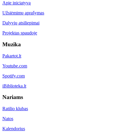
Apie iniciatyvą
Užsiėmimų aprašymas
Dalyvių atsiliepimai
Projektas spaudoje
Muzika
Pakartot.lt
Youtube.com
Spotify.com
iBiblioteka.lt
Nariams
Ratilio klubas
Natos
Kalendorius