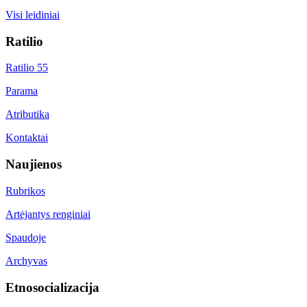
Visi leidiniai
Ratilio
Ratilio 55
Parama
Atributika
Kontaktai
Naujienos
Rubrikos
Artėjantys renginiai
Spaudoje
Archyvas
Etnosocializacija