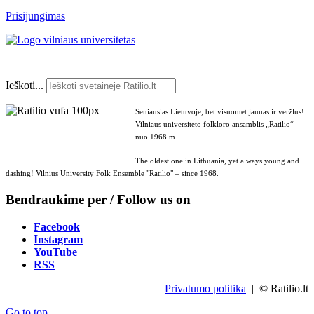
Prisijungimas
Ieškoti...
Seniausias Lietuvoje, bet visuomet jaunas ir veržlus!
Vilniaus universiteto folkloro ansamblis „Ratilio“ –
nuo 1968 m.
The oldest one in Lithuania, yet always young and
dashing! Vilnius University Folk Ensemble "Ratilio" – since 1968.
Bendraukime per / Follow us on
Facebook
Instagram
YouTube
RSS
Privatumo politika
| © Ratilio.lt
Go to top