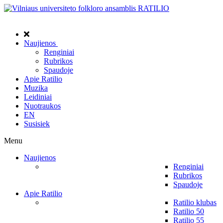
Naujienos
Renginiai
Rubrikos
Spaudoje
Apie Ratilio
Muzika
Leidiniai
Nuotraukos
EN
Susisiek
Menu
Naujienos
Renginiai
Rubrikos
Spaudoje
Apie Ratilio
Ratilio klubas
Ratilio 50
Ratilio 55