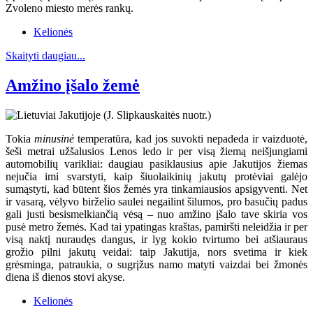
Zvoleno miesto merės rankų.
Kelionės
Skaityti daugiau...
Amžino įšalo žemė
Tokia
minusinė
temperatūra, kad jos suvokti nepadeda ir vaizduotė,
šeši metrai užšalusios Lenos ledo ir per visą žiemą neišjungiami
automobilių varikliai: daugiau pasiklausius apie Jakutijos žiemas
nejučia imi svarstyti, kaip šiuolaikinių jakutų protėviai galėjo
sumąstyti, kad būtent šios žemės yra tinkamiausios apsigyventi. Net
ir vasarą, vėlyvo birželio saulei negailint šilumos, pro basučių padus
gali justi besismelkiančią vėsą – nuo amžino įšalo tave skiria vos
pusė metro žemės. Kad tai ypatingas kraštas, pamiršti neleidžia ir per
visą naktį nuraudęs dangus, ir lyg kokio tvirtumo bei atšiauraus
grožio pilni jakutų veidai: taip Jakutija, nors svetima ir kiek
grėsminga, patraukia, o sugrįžus namo matyti vaizdai bei žmonės
diena iš dienos stovi akyse.
Kelionės