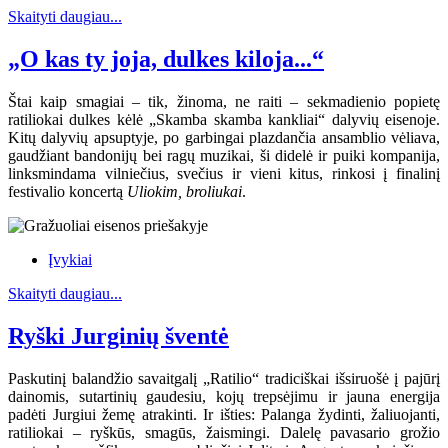
Skaityti daugiau...
„O kas ty joja, dulkes kiloja...“
Štai kaip smagiai – tik, žinoma, ne raiti – sekmadienio popietę
ratiliokai dulkes kėlė „Skamba skamba kankliai“ dalyvių eisenoje.
Kitų dalyvių apsuptyje, po garbingai plazdančia ansamblio vėliava,
gaudžiant bandonijų bei ragų muzikai, ši didelė ir puiki kompanija,
linksmindama vilniečius, svečius ir vieni kitus, rinkosi į finalinį
festivalio koncertą
Uliokim, broliukai
.
Įvykiai
Skaityti daugiau...
Ryški Jurginių šventė
Paskutinį balandžio savaitgalį „Ratilio“ tradiciškai išsiruošė į pajūrį
dainomis, sutartinių gaudesiu, kojų trepsėjimu ir jauna energija
padėti Jurgiui žemę atrakinti. Ir išties: Palanga žydinti, žaliuojanti,
ratiliokai – ryškūs, smagūs, žaismingi. Dalelę pavasario grožio