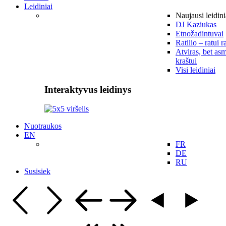
Leidiniai
Naujausi leidini
DJ Kaziukas
Etnožadintuvai
Ratilio – ratui r
Atviras, bet asm
kraštui
Visi leidiniai
Interaktyvus leidinys
Nuotraukos
EN
FR
DE
RU
Susisiek