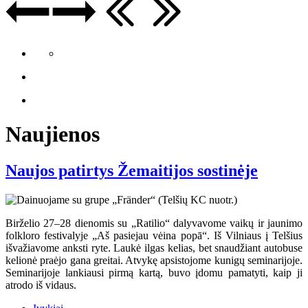
Naujienos
Naujos patirtys Žemaitijos sostinėje
Birželio 27–28 dienomis su „Ratilio“ dalyvavome vaikų ir jaunimo
folkloro festivalyje „Aš pasiejau vėina popā“. Iš Vilniaus į Telšius
išvažiavome anksti ryte. Laukė ilgas kelias, bet snaudžiant autobuse
kelionė praėjo gana greitai. Atvykę apsistojome kunigų seminarijoje.
Seminarijoje lankiausi pirmą kartą, buvo įdomu pamatyti, kaip ji
atrodo iš vidaus.