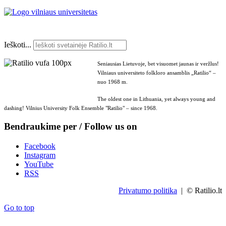
Ieškoti...
Seniausias Lietuvoje, bet visuomet jaunas ir veržlus!
Vilniaus universiteto folkloro ansamblis „Ratilio“ –
nuo 1968 m.
The oldest one in Lithuania, yet always young and
dashing! Vilnius University Folk Ensemble "Ratilio" – since 1968.
Bendraukime per / Follow us on
Facebook
Instagram
YouTube
RSS
Privatumo politika
| © Ratilio.lt
Go to top