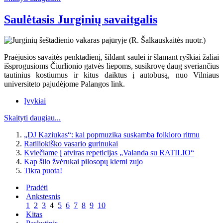
Saulėtasis Jurginių savaitgalis
Praėjusios savaitės penktadienį, šildant saulei ir šlamant ryškiai žaliai
išsprogusioms Čiurlionio gatvės liepoms, susikrovę daug sveriančius
tautinius kostiumus ir kitus daiktus į autobusą, nuo Vilniaus
universiteto pajudėjome Palangos link.
Įvykiai
Skaityti daugiau...
„DJ Kaziukas“: kai popmuzika suskamba folkloro ritmu
Ratiliokiško vasario gurinukai
Kviečiame į atviras repeticijas „Valanda su RATILIO“
Kap šilo žvėrukai pilosopų kiemi zujo
Tikra puota!
Pradėti
Ankstesnis
1
2
3
4
5
6
7
8
9
10
Kitas