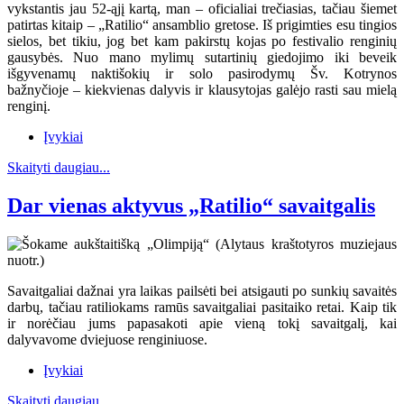
vykstantis jau 52-ąjį kartą, man – oficialiai trečiasias, tačiau šiemet
patirtas kitaip – „Ratilio“ ansamblio gretose. Iš prigimties esu tingios
sielos, bet tikiu, jog bet kam pakirstų kojas po festivalio renginių
gausybės. Nuo mano mylimų sutartinių giedojimo iki beveik
išgyvenamų naktišokių ir solo pasirodymų Šv. Kotrynos
bažnyčioje – kiekvienas dalyvis ir klausytojas galėjo rasti sau mielą
renginį.
Įvykiai
Skaityti daugiau...
Dar vienas aktyvus „Ratilio“ savaitgalis
Savaitgaliai dažnai yra laikas pailsėti bei atsigauti po sunkių savaitės
darbų, tačiau ratiliokams ramūs savaitgaliai pasitaiko retai. Kaip tik
ir norėčiau jums papasakoti apie vieną tokį savaitgalį, kai
dalyvavome dviejuose renginiuose.
Įvykiai
Skaityti daugiau...