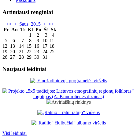
Paskutinis
Artimiausi renginiai
<<
<
Saus. 2015
>
>>
Pr
An
Tr
Kt
Pn
Šš
Sk
1
2
3
4
5
6
7
8
9
10
11
12
13
14
15
16
17
18
19
20
21
22
23
24
25
26
27
28
29
30
31
Naujausi leidiniai
Visi leidiniai