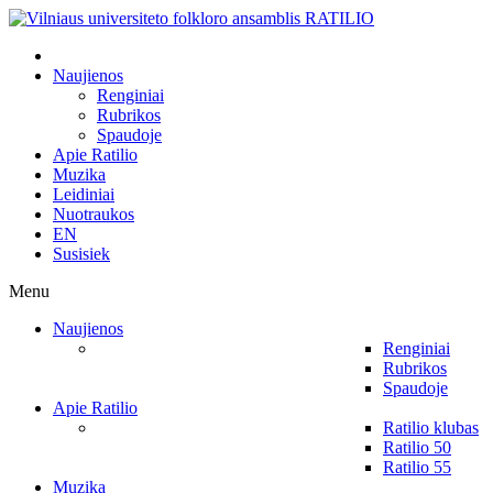
Naujienos
Renginiai
Rubrikos
Spaudoje
Apie Ratilio
Muzika
Leidiniai
Nuotraukos
EN
Susisiek
Menu
Naujienos
Renginiai
Rubrikos
Spaudoje
Apie Ratilio
Ratilio klubas
Ratilio 50
Ratilio 55
Muzika