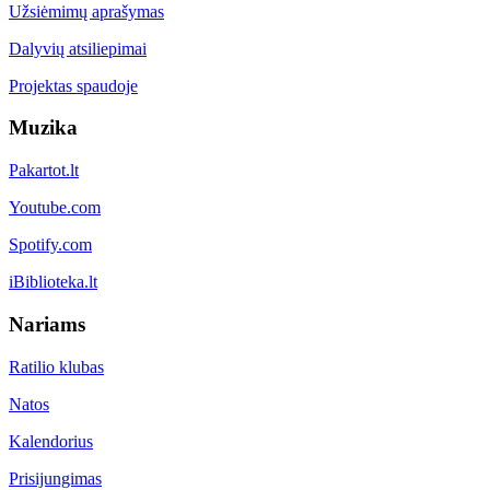
Užsiėmimų aprašymas
Dalyvių atsiliepimai
Projektas spaudoje
Muzika
Pakartot.lt
Youtube.com
Spotify.com
iBiblioteka.lt
Nariams
Ratilio klubas
Natos
Kalendorius
Prisijungimas