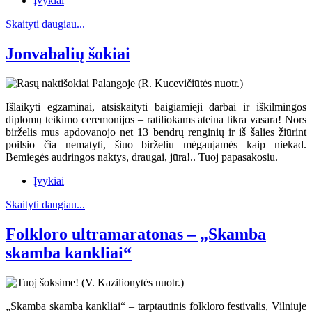
Įvykiai
Skaityti daugiau...
Jonvabalių šokiai
Išlaikyti egzaminai, atsiskaityti baigiamieji darbai ir iškilmingos
diplomų teikimo ceremonijos – ratiliokams ateina tikra vasara! Nors
birželis mus apdovanojo net 13 bendrų renginių ir iš šalies žiūrint
poilsio čia nematyti, šiuo birželiu mėgaujamės kaip niekad.
Bemiegės audringos naktys, draugai, jūra!.. Tuoj papasakosiu.
Įvykiai
Skaityti daugiau...
Folkloro ultramaratonas – „Skamba
skamba kankliai“
„Skamba skamba kankliai“ – tarptautinis folkloro festivalis, Vilniuje