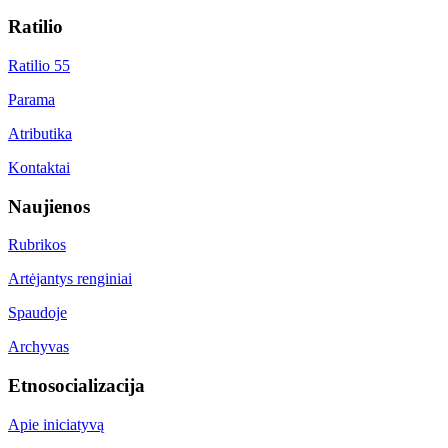
Ratilio
Ratilio 55
Parama
Atributika
Kontaktai
Naujienos
Rubrikos
Artėjantys renginiai
Spaudoje
Archyvas
Etnosocializacija
Apie iniciatyvą