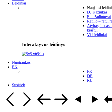
Leidiniai
Naujausi leidini
DJ Kaziukas
Etnožadintuvai
Ratilio – ratui r
Atviras, bet asm
kraštui
Visi leidiniai
Interaktyvus leidinys
Nuotraukos
EN
FR
DE
RU
Susisiek