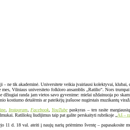
– ne tik akademinė. Universitete veikia įvairiausi kolektyvai, klubai, dr
same mes, Vilniaus universiteto folkloro ansamblis „Ratilio“. Nors trum
urie džiugiai randa jam vietos savo gyvenime: mielai uždainuoja po skam
utinio kostiumo detalėmis ar pateikėjų įrašuose nugirstais muzikantų viraž
ainę
,
Instagram
,
Facebook
,
YouTube
paskyras – ten rasite margiausių
lmukai. Ratiliokų liudijimus taip pat galite perskaityti rubrikoje „
Aš – ra
jo 11 d. 18 val. ateiti į naujų narių priėmimo šventę – papasakosite mu