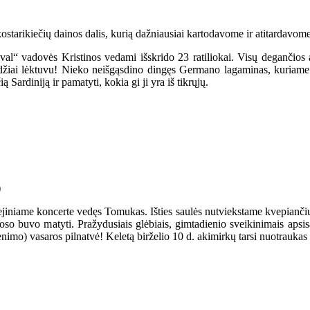
tarikiečių dainos dalis, kurią dažniausiai kartodavome ir atitardavome
ival“ vadovės Kristinos vedami išskrido 23 ratiliokai. Visų degančios 
džiai lėktuvu! Nieko neišgąsdino dingęs Germano lagaminas, kuriame bu
ą Sardiniją ir pamatyti, kokia gi ji yra iš tikrųjų.
iliejiniame koncerte vedęs Tomukas. Išties saulės nutviekstame kvepia
oso buvo matyti. Pražydusiais glėbiais, gimtadienio sveikinimais apsis
venimo) vasaros pilnatvė! Keletą birželio 10 d. akimirkų tarsi nuotrauk