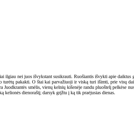
i ilgiau nei juos išvykstant susikrauti. Ruošiantis išvykti apie daiktus gal
 turėtų pakakti. O štai kai parvažiuoji ir viską turi išimti, prie visų da
yra Juodkrantės smėlis, vienų kelnių kišenėje randu pluoštelį pelkėse nus
šką kelionės dienoraštį; darsyk grįžtu į ką tik praėjusias dienas.