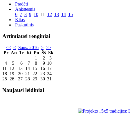
Pradėti
Ankstesnis
6
7
8
9
10
11
12
13
14
15
Kitas
Paskutinis
Artimiausi renginiai
<<
<
Saus. 2016
>
>>
Pr
An
Tr
Kt
Pn
Šš
Sk
1
2
3
4
5
6
7
8
9
10
11
12
13
14
15
16
17
18
19
20
21
22
23
24
25
26
27
28
29
30
31
Naujausi leidiniai