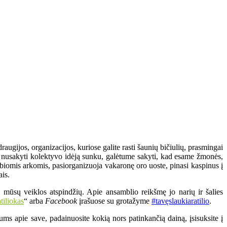
augijos, organizacijos, kuriose galite rasti šaunių bičiulių, prasmingai
pai nusakyti kolektyvo idėją sunku, galėtume sakyti, kad esame žmonės,
biomis arkomis, pasiorganizuoja vakaronę oro uoste, pinasi kaspinus į
ais.
 mūsų veiklos atspindžių. Apie ansamblio reikšmę jo narių ir šalies
tiliokas
“ arba
Facebook
įrašuose su grotažyme
#tavęslaukiaratilio
.
ms apie save, padainuosite kokią nors patinkančią dainą, įsisuksite į