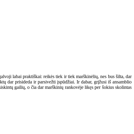
voji labai praktiškai: reikės tiek ir tiek marškinėlių, nes bus šilta, dar
iktų dar prisideda ir parsivežti įspūdžiai. Ir dabar, grįžusi iš ansamblio
iskintų gailių, o čia dar marškinių rankovėje likęs per šokius skolintas