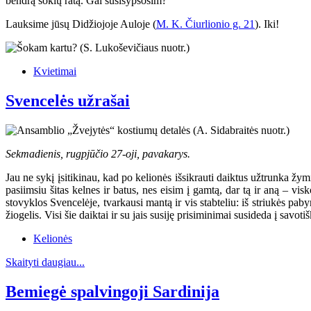
bendrą šokių ratą. Gal susišypsosim?
Lauksime jūsų Didžiojoje Auloje (
M. K. Čiurlionio g. 21
). Iki!
Kvietimai
Svencelės užrašai
Sekmadienis, rugpjūčio 27-oji, pavakarys.
Jau ne sykį įsitikinau, kad po kelionės išsikrauti daiktus užtrunka žymia
pasiimsiu šitas kelnes ir batus, nes eisim į gamtą, dar tą ir aną – visko
stovyklos Svencelėje, tvarkausi mantą ir vis stabteliu: iš striukės pab
žiogelis. Visi šie daiktai ir su jais susiję prisiminimai susideda į savoti
Kelionės
Skaityti daugiau...
Bemiegė spalvingoji Sardinija