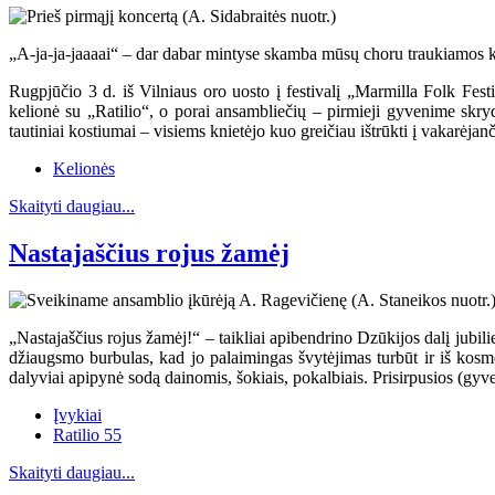
„A-ja-ja-jaaaai“ – dar dabar mintyse skamba mūsų choru traukiamos kos
Rugpjūčio 3 d. iš Vilniaus oro uosto į festivalį „Marmilla Folk Fest
kelionė su „Ratilio“, o porai ansambliečių – pirmieji gyvenime skry
tautiniai kostiumai – visiems knietėjo kuo greičiau ištrūkti į vakarėjanči
Kelionės
Skaityti daugiau...
Nastajaščius rojus žamėj
„Nastajaščius rojus žamėj!“ – taikliai apibendrino Dzūkijos dalį jub
džiaugsmo burbulas, kad jo palaimingas švytėjimas turbūt ir iš kosm
dalyviai apipynė sodą dainomis, šokiais, pokalbiais. Prisirpusios (gy
Įvykiai
Ratilio 55
Skaityti daugiau...