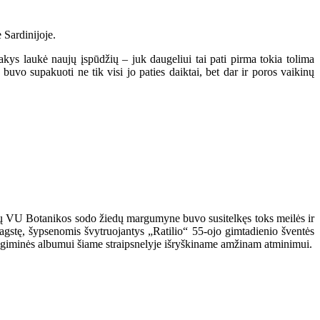
 Sardinijoje.
akys laukė naujų įspūdžių – juk daugeliui tai pati pirma tokia tolima
vo supakuoti ne tik visi jo paties daiktai, bet dar ir poros vaikinų
nčių VU Botanikos sodo žiedų margumyne buvo susitelkęs toks meilės ir
agstę, šypsenomis švytruojantys „Ratilio“ 55-ojo gimtadienio šventės
as giminės albumui šiame straipsnelyje išryškiname amžinam atminimui.