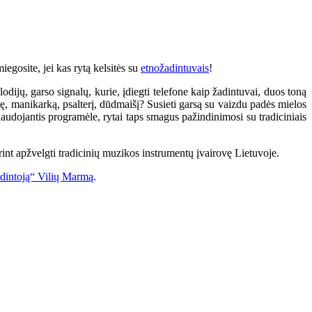
iegosite, jei kas rytą kelsitės su
etnožadintuvais
!
dijų, garso signalų, kurie, įdiegti telefone kaip žadintuvai, duos toną
nę, manikarką, psalterį, dūdmaišį? Susieti garsą su vaizdu padės mielos
 naudojantis programėle, rytai taps smagus pažindinimosi su tradiciniais
norint apžvelgti tradicinių muzikos instrumentų įvairovę Lietuvoje.
budintoją“ Vilių Marmą
.