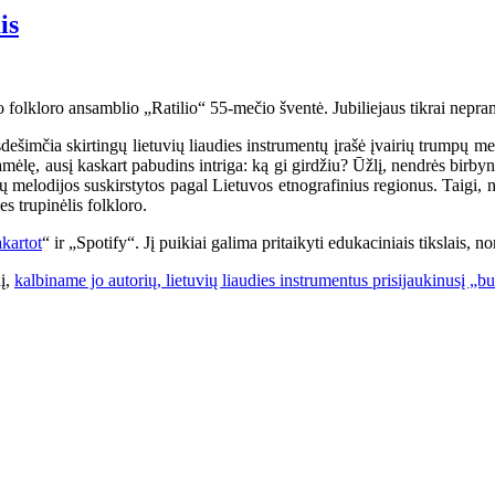
is
o folkloro ansamblio „Ratilio“ 55-mečio šventė. Jubiliejaus tikrai nepram
šimčia skirtingų lietuvių liaudies instrumentų įrašė įvairių trumpų melo
amėlę, ausį kaskart pabudins intriga: ką gi girdžiu? Ūžlį, nendrės birby
 jų melodijos suskirstytos pagal Lietuvos etnografinius regionus. Taigi,
es trupinėlis folkloro.
kartot
“ ir „Spotify“. Jį puikiai galima pritaikyti edukaciniais tikslais, 
nį,
kalbiname jo autorių, lietuvių liaudies instrumentus prisijaukinusį „