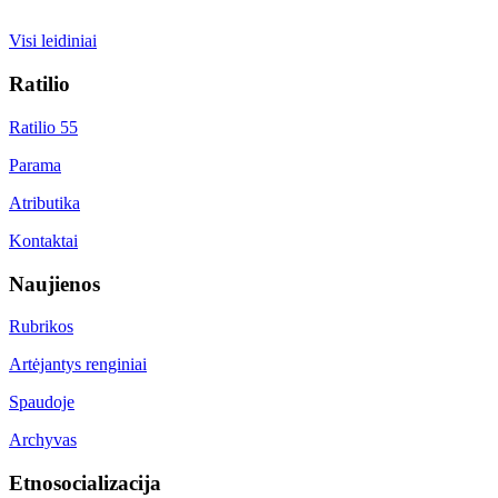
Visi leidiniai
Ratilio
Ratilio 55
Parama
Atributika
Kontaktai
Naujienos
Rubrikos
Artėjantys renginiai
Spaudoje
Archyvas
Etnosocializacija