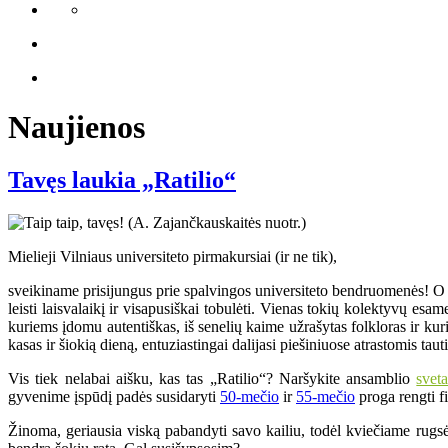
Naujienos
Tavęs laukia „Ratilio“
Mielieji Vilniaus universiteto pirmakursiai (ir ne tik),
sveikiname prisijungus prie spalvingos universiteto bendruomenės! O ji 
leisti laisvalaikį ir visapusiškai tobulėti. Vienas tokių kolektyvų e
kuriems įdomu autentiškas, iš senelių kaime užrašytas folkloras ir k
kasas ir šiokią dieną, entuziastingai dalijasi piešiniuose atrastomis ta
Vis tiek nelabai aišku, kas tas „Ratilio“? Naršykite ansamblio
svet
gyvenime įspūdį padės susidaryti
50-mečio
ir
55-mečio
proga rengti fi
Žinoma, geriausia viską pabandyti savo kailiu, todėl kviečiame rugsė