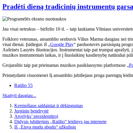
Pradėti dieną tradicinių instrumentų garsa
Jau visai netrukus – birželio 10 d. – taip laukiama Vilniaus universitet
Folkloro veteranas, ansamblio senbuvis Vilius Marma daugiau nei trisde
visai dienai. Įsidiegus iš „
Google Play
“ parduotuvės parsisiųstą progr
Aušrinės Lasytės iliustracijos. Instrumentai taip pat trumpai aprašyti,
muzikos instrumentais laikas, ir į šiuolaikinę kasdienybę natūraliai įsili
Grojaraštis taip pat prieinamas muzikos pasiklausymo platformose „
Pa
Pristatydami visuomenei šį ansamblio jubiliejaus proga parengtą leidi
Ratilio 55
Skaityti daugiau...
Kermošiaus saldainiai ir dėkingumas
Jurginių bendrystė
Atvelyks’ prezidentūroj
Didysis jubiliejinis „Ratilio“ leidinys jau internete
Iš „Eisva mudu abudu“ užkulisių