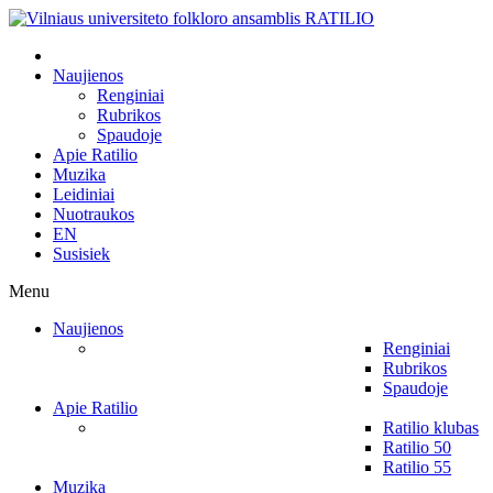
Naujienos
Renginiai
Rubrikos
Spaudoje
Apie Ratilio
Muzika
Leidiniai
Nuotraukos
EN
Susisiek
Menu
Naujienos
Renginiai
Rubrikos
Spaudoje
Apie Ratilio
Ratilio klubas
Ratilio 50
Ratilio 55
Muzika