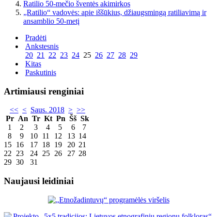
Ratilio 50-mečio šventės akimirkos
„Ratilio“ vadovės: apie iššūkius, džiaugsmingą ratiliavimą ir
ansamblio 50-metį
Pradėti
Ankstesnis
20
21
22
23
24
25
26
27
28
29
Kitas
Paskutinis
Artimiausi renginiai
<<
<
Saus. 2018
>
>>
Pr
An
Tr
Kt
Pn
Šš
Sk
1
2
3
4
5
6
7
8
9
10
11
12
13
14
15
16
17
18
19
20
21
22
23
24
25
26
27
28
29
30
31
Naujausi leidiniai