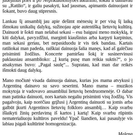
judėjimus prieš ir po Nepriklausomybės atkūrimo, šokau ir dainavau
su „Ratilio“, ir galiu pasakyti, kad jausmas, apimantis dainuojant ir
šokant, buvo daug stipresnis.
Lankau šį ansamblį jau apie dešimt mėnesių ir per visą šį laiką
išmokau unikalių dalykų, sužinojau apie autentišką lietuvių kultūrą.
Dainuoti ir šokti man nelabai sekasi – esu baigusi meno mokyklą, ir
kiti dalykai, pavyzdžiui, marginti kiaušinius arba karpyti karpinius,
man sekasi geriau, bet nepasiduodu ir vis tiek bandau. Kartais
ratiliokai man padeda, raiškiai dainuoja šalia manęs, kad aš galėčiau
prisiminti žodžius. Koncerte pamiršau šokį ir susinervinusi
paklausiau ansamblioko: „Į kurią pusę man reikia suktis?“, o jo
atsakymas buvo: „Pagal saulę“... Supratau, kad man dar reikės
išmokti daug dalykų.
Mano močiutė visada dainuoja dainas, kurias jos mama atvykusi į
Argentiną dainavo su savo seserimi. Mano mama – muzikos
mokytoja ir vadovavo ansambliui lietuvių bendruomenėje. O dabar
man patinka dainuoti, nors kartais negaliu prisiminti visų žodžių. Vis
pagalvoju, kaip norėčiau grįžusi į Argentiną dainuoti su jomis arba
galbūt įkurti Argentinos lietuvių folkloro ansamblį… Kaip svarbu
išlaikyti žinių perdavimą iš kartos į kartą! Kaip svarbu rūpintis
nematerialiuoju kultūros paveldu! Ypač šiandien, kai pasaulyje vis
labiau įsigali kultūrinė homogenizacija.
Malena