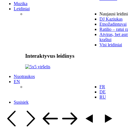
Muzika
Leidiniai
Naujausi leidini
DJ Kaziukas
Etnožadintuvai
Ratilio – ratui r
Atviras, bet asm
kraštui
Visi leidiniai
Interaktyvus leidinys
Nuotraukos
EN
FR
DE
RU
Susisiek