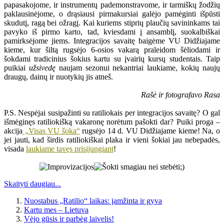
papasakojome, ir instrumentų pademonstravome, ir tarmiškų žodžių
paklausinėjome, o drąsiausi pirmakursiai galėjo pamėginti išpūsti
skudutį, ragą bei ožragį. Kai kuriems stiprių plaučių savininkams tai
pavyko iš pirmo karto, tad, kviesdami į ansamblį, suokalbiškai
pamirksėjome jiems. Integracijos savaitę baigėme VU Didžiajame
kieme, kur šiltą rugsėjo 6-osios vakarą praleidom šėliodami ir
šokdami tradicinius šokius kartu su įvairių kursų studentais. Taip
puikiai
užsivedę
naujam sezonui nekantriai laukiame, kokių naujų
draugų, dainų ir nuotykių jis atneš.
Rašė ir fotografavo Rasa
P.S. Nespėjai susipažinti su ratiliokais per integracijos savaitę? O gal
išmėginęs ratiliokišką vakaronę norėtum pašokti dar? Puiki proga –
akcija
„Visas VU šoka“
rugsėjo 14 d. VU Didžiajame kieme! Na, o
jei jauti, kad širdis ratiliokiškai plaka ir vieni šokiai jau nebepadės,
visada
laukiame tavęs prisijungiant
!
Skaityti daugiau...
Nuostabus „Ratilio“ laikas: įamžinta ir gyva
Kartu mes – Lietuva
Vėjo gūsis ir parbėg laivelis!