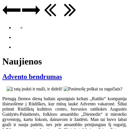
Naujienos
Advento bendrumas
Pirmąją žiemos dieną baltais apsnigtais keliais „Ratilio“ kompanija
išsiruošėme į Rūdiškes, kur mūsų laukė Advento vakaronė. Šiltai
priimti Rūdiškių kultūros centro, buvusios ratiliokės Augustės
Gaidytės-Palaitienės, folkloro ansamblio „Diemedis“ ir miestelio
gyventojų, kartu šokom, dainavom ir žaidėm. Man tai buvo labai
graži ir nauja patirtis, nes prie ansamblio prisijungiau šį rugsėjį,