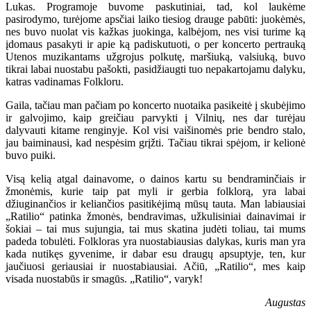
Lukas. Programoje buvome paskutiniai, tad, kol laukėme
pasirodymo, turėjome apsčiai laiko tiesiog drauge pabūti: juokėmės,
nes buvo nuolat vis kažkas juokinga, kalbėjom, nes visi turime ką
įdomaus pasakyti ir apie ką padiskutuoti, o per koncerto pertrauką
Utenos muzikantams užgrojus polkutę, maršiuką, valsiuką, buvo
tikrai labai nuostabu pašokti, pasidžiaugti tuo nepakartojamu dalyku,
katras vadinamas Folkloru.
Gaila, tačiau man pačiam po koncerto nuotaika pasikeitė į skubėjimo
ir galvojimo, kaip greičiau parvykti į Vilnių, nes dar turėjau
dalyvauti kitame renginyje. Kol visi vaišinomės prie bendro stalo,
jau baiminausi, kad nespėsim grįžti. Tačiau tikrai spėjom, ir kelionė
buvo puiki.
Visą kelią atgal dainavome, o dainos kartu su bendraminčiais ir
žmonėmis, kurie taip pat myli ir gerbia folklorą, yra labai
džiuginančios ir keliančios pasitikėjimą mūsų tauta. Man labiausiai
„Ratilio“ patinka žmonės, bendravimas, užkulisiniai dainavimai ir
šokiai – tai mus sujungia, tai mus skatina judėti toliau, tai mums
padeda tobulėti. Folkloras yra nuostabiausias dalykas, kuris man yra
kada nutikęs gyvenime, ir dabar esu draugų apsuptyje, ten, kur
jaučiuosi geriausiai ir nuostabiausiai. Ačiū, „Ratilio“, mes kaip
visada nuostabūs ir smagūs. „Ratilio“, varyk!
Augustas