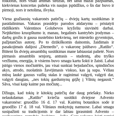
folkloras, nors visad artimas širdžiai, bet labai mažai pažįstamas,
kiekvienas koncertas palieka vis naujus įspūdžius, o šis dar buvo ir
pirmoji, nors ir netolima, išvyka.
Viena gražiausių vakaronės patirčių – dviejų kartų susitikimas ir
pasidalinimas. Vakaras prasidėjo parodos atidarymu – pristatyti
rūdiškietės Valentinos Golubevos kryželiu siuvinėti darbai.
Neįtikėtino kruopštumo ir, manau, begalinės kantrybės įrodymas –
darbų grožis ir gausa nustebino kiekvieną, net miestelio gyventojus,
pažįstančius autorę. Po to dzūkiškomis dainomis, žaidimais ir
pasakojimais dalijosi „Diemedis“, o vakaronę įsiūbavo „Ratilio“.
Būtent šis dviejų ansamblių susitikimas mane labiausiai palietė. Nors
pirmasis ansamblis senjorų, antrasis – studentų, abu tryško
veržlumu, energija, ir visiems buvo smagu kartu šokti ir žaisti. Labai
įstrigo vienos močiutėlės, jau visai sunkiai bejudančios, spindinčios
akys, atrodo, nuolatinis žavėjimasis viskuo, kas ją supa. Vėliau
mūsų laukė gausus vaišių stalas ir raginimai valgyti, valgyti dar,
valgyti daugiau, „nes tokių gardumynų grįžę į Vilnių negausit.“
Sãva, visai kaip kaime pas močiutę...
Džiugu, kad tokių ir kitokių patirčių dar daug priešaky. Nieko
nelaukdamas „Ratilio“ kviečia susitikti dviejose Advento
vakaronėse: gruodžio 16 d. 17 val. Kairėnų botanikos sode ir
gruodžio 17 d. 18 val. Vilniaus mokytojų namuose. Labai smagu
susipažinti su tradicijomis ir dar labiau įprasminti Advento –