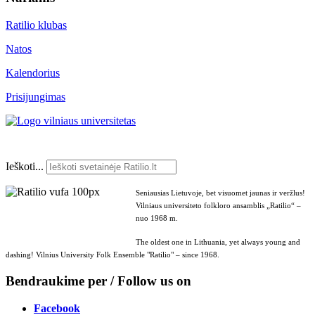
Ratilio klubas
Natos
Kalendorius
Prisijungimas
Ieškoti...
Seniausias Lietuvoje, bet visuomet jaunas ir veržlus!
Vilniaus universiteto folkloro ansamblis „Ratilio“ –
nuo 1968 m.
The oldest one in Lithuania, yet always young and
dashing! Vilnius University Folk Ensemble "Ratilio" – since 1968.
Bendraukime per / Follow us on
Facebook