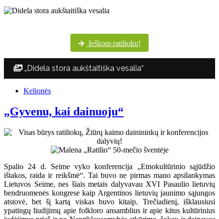
Šventės dalyvių margumynas Utenos kultūros centro nuotraukų albume
Ieškom ratiliokų!
„Didela stora aukštaitiška vesalia“
Kelionės
„Gyvenu, kai dainuoju“
Spalio 24 d. Seime vyko konferencija „Etnokultūrinio sąjūdžio
ištakos, raida ir reikšmė“. Tai buvo ne pirmas mano apsilankymas
Lietuvos Seime, nes šiais metais dalyvavau XVI Pasaulio lietuvių
bendruomenės kongrese kaip Argentinos lietuvių jaunimo sąjungos
atstovė, bet šį kartą viskas buvo kitaip. Trečiadienį, išklausiusi
ypatingų liudijimų apie folkloro ansamblius ir apie kitus kultūrinius