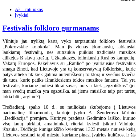
Aš – ratiliokas
Įvykiai
Festivalis folkloro gurmanams
Vilniuje jau tryliktą kartą vyko tarptautinis folkloro festivalis
„Pokrovskije kolokola“. Man jis vienas įdomiausių, labiausiai
laukiamų festivalių, nes sutraukia puikius tradicinės muzikos
atlikėjus iš slavų kraštų, Užkaukazės, tolimiausių Rusijos kampelių,
Vakarų Europos. Pakeliavus su „Ratilio“ po įvairiausius festivalius
smagu žinoti, kad Lietuvoje yra tų konservatyvių folkloristų, kurie
patys atlieka tik kiek galima autentiškesnį folklorą ir svečius kviečia
tik tuos, kurie patiks išrankiesiems tokios muzikos fanams. Tai yra
festivalis, kuriame jautiesi tikrai savas, nors ir kiek „egzotiškas“ (jei
man svečių muzika yra egzotiška, tai jiems mūsiškė taip pat turėtų
tokia būti, argi ne?).
Trečiadienį, spalio 10 d., su ratiliokais skubėjome į Lietuvos
nacionalinę filharmoniją, kurioje įvyko A. Šenderovo kūrinio
„Dedikacija“ premjera. Kūrinys pradėtas Gedimino laiško, kuriuo
visų tautų pirkliai, amatininkai, riteriai kviesti įsikurti Vilniuje,
ištrauka. Didžiojo kunigaikščio kvietimas 1323 metais nutiesė kelią
Lietuvos sostinei tapti miestu, kuriame pinasi įvairios kultūros, ir šis