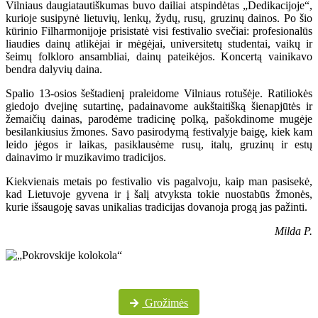
Vilniaus daugiatautiškumas buvo dailiai atspindėtas „Dedikacijoje“,
kurioje susipynė lietuvių, lenkų, žydų, rusų, gruzinų dainos. Po šio
kūrinio Filharmonijoje prisistatė visi festivalio svečiai: profesionalūs
liaudies dainų atlikėjai ir mėgėjai, universitetų studentai, vaikų ir
šeimų folkloro ansambliai, dainų pateikėjos. Koncertą vainikavo
bendra dalyvių daina.
Spalio 13-osios šeštadienį praleidome Vilniaus rotušėje. Ratiliokės
giedojo dvejinę sutartinę, padainavome aukštaitišką šienapjūtės ir
žemaičių dainas, parodėme tradicinę polką, pašokdinome mugėje
besilankiusius žmones. Savo pasirodymą festivalyje baigę, kiek kam
leido jėgos ir laikas, pasiklausėme rusų, italų, gruzinų ir estų
dainavimo ir muzikavimo tradicijos.
Kiekvienais metais po festivalio vis pagalvoju, kaip man pasisekė,
kad Lietuvoje gyvena ir į šalį atvyksta tokie nuostabūs žmonės,
kurie išsaugoję savas unikalias tradicijas dovanoja progą jas pažinti.
Milda P.
Daugiau festivalio nuotraukų „Pokrovskije kolokola“ „Facebook“ paskyroje
Grožimės