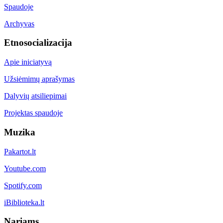
Spaudoje
Archyvas
Etnosocializacija
Apie iniciatyvą
Užsiėmimų aprašymas
Dalyvių atsiliepimai
Projektas spaudoje
Muzika
Pakartot.lt
Youtube.com
Spotify.com
iBiblioteka.lt
Nariams