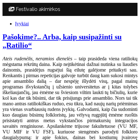
Festivalio akimirkos
Įvykiai
Pašokime?.. Arba, kaip susipažinti su
„Ratilio“
Ateis rudenėlis, neramios dienelės
– taip prasideda viena ratiliokų
mėgstama rekrūtų daina. Kaip neįtikėtinai dažnai nutinka su liaudies
dainomis, prasidėjus rugsėjui šią eilutę galėjome pritaikyti sau.
Renkantis į pirmas repeticijas galvoje turbūt daug kam sukosi mintys
apie ansamblio dalią – dar nespėję išlydėti visų, pagal mainų
programas išvykstančių į užsienio universitetus ar į kitas tolybes
iškeliaujančių, jau ėmėme su šviesiom viltim laukti tų bičiulių, kurie
kol kas dar tik būsimi, dar tik prisijungs prie ansamblio. Nors tai tik
mano antras ratiliokiškas ruduo, esu tikra, kad naujų narių priėmimas
yra vienas svarbiausių rudens įvykių. Galvodami, kaip čia sudominti
kuo daugiau būsimų folkloristų, jau vėlyvą rugpjūtį ėmėme ruoštis
prisistatyti antrus metus vykstančios pirmakursių integracijos
savaitės renginiuose. Apsilankėme trijuose fakultetuose (VU MF,
VU MIF ir VU FSF), kuriuose stengėmės parodyti folkloro
daugialypumą: ir apie šokius, dainas bei kostiumų įvairovę