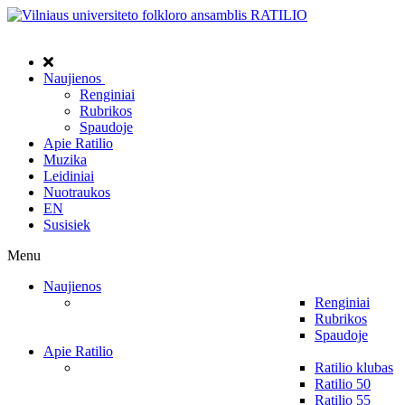
Naujienos
Renginiai
Rubrikos
Spaudoje
Apie Ratilio
Muzika
Leidiniai
Nuotraukos
EN
Susisiek
Menu
Naujienos
Renginiai
Rubrikos
Spaudoje
Apie Ratilio
Ratilio klubas
Ratilio 50
Ratilio 55