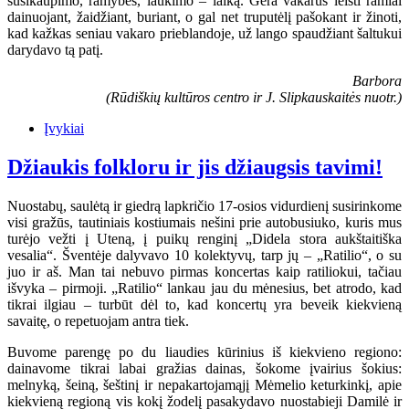
susikaupimo, ramybės, laukimo – laiką. Gera vakarus leisti ramiai
dainuojant, žaidžiant, buriant, o gal net truputėlį pašokant ir žinoti,
kad kažkas seniau vakaro prieblandoje, už lango spaudžiant šaltukui
darydavo tą patį.
Barbora
(Rūdiškių kultūros centro ir J. Slipkauskaitės nuotr.)
Įvykiai
Džiaukis folkloru ir jis džiaugsis tavimi!
Nuostabų, saulėtą ir giedrą lapkričio 17-osios vidurdienį susirinkome
visi gražūs, tautiniais kostiumais nešini prie autobusiuko, kuris mus
turėjo vežti į Uteną, į puikų renginį „Didela stora aukštaitiška
vesalia“. Šventėje dalyvavo 10 kolektyvų, tarp jų – „Ratilio“, o su
juo ir aš. Man tai nebuvo pirmas koncertas kaip ratiliokui, tačiau
išvyka – pirmoji. „Ratilio“ lankau jau du mėnesius, bet atrodo, kad
tikrai ilgiau – turbūt dėl to, kad koncertų yra beveik kiekvieną
savaitę, o repetuojam antra tiek.
Buvome parengę po du liaudies kūrinius iš kiekvieno regiono:
dainavome tikrai labai gražias dainas, šokome įvairius šokius:
melnyką, šeiną, šeštinį ir nepakartojamąjį Mėmelio keturkinkį, apie
kiekvieną regioną vis kokį žodelį pasakydavo nuostabieji Damilė ir