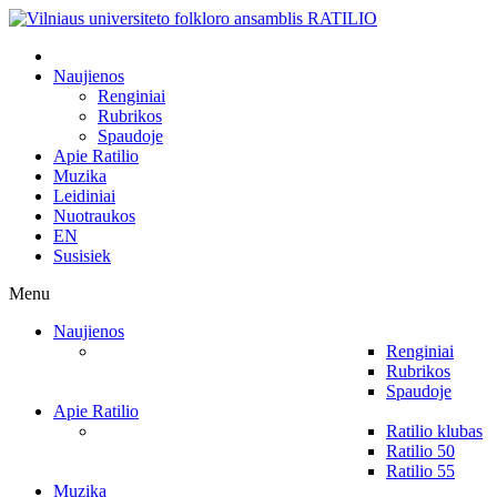
Naujienos
Renginiai
Rubrikos
Spaudoje
Apie Ratilio
Muzika
Leidiniai
Nuotraukos
EN
Susisiek
Menu
Naujienos
Renginiai
Rubrikos
Spaudoje
Apie Ratilio
Ratilio klubas
Ratilio 50
Ratilio 55
Muzika