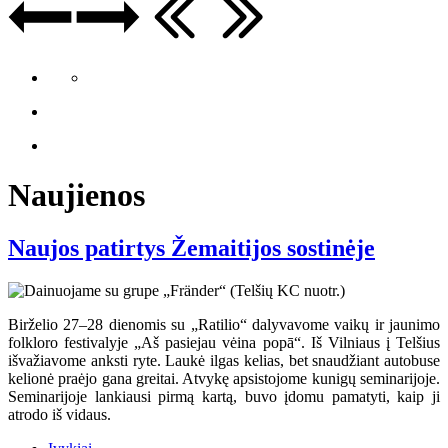
Naujienos
Naujos patirtys Žemaitijos sostinėje
Birželio 27–28 dienomis su „Ratilio“ dalyvavome vaikų ir jaunimo
folkloro festivalyje „Aš pasiejau vėina popā“. Iš Vilniaus į Telšius
išvažiavome anksti ryte. Laukė ilgas kelias, bet snaudžiant autobuse
kelionė praėjo gana greitai. Atvykę apsistojome kunigų seminarijoje.
Seminarijoje lankiausi pirmą kartą, buvo įdomu pamatyti, kaip ji
atrodo iš vidaus.