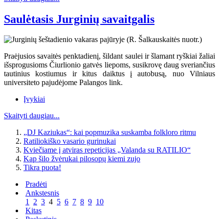
Saulėtasis Jurginių savaitgalis
Praėjusios savaitės penktadienį, šildant saulei ir šlamant ryškiai žaliai
išsprogusioms Čiurlionio gatvės liepoms, susikrovę daug sveriančius
tautinius kostiumus ir kitus daiktus į autobusą, nuo Vilniaus
universiteto pajudėjome Palangos link.
Įvykiai
Skaityti daugiau...
„DJ Kaziukas“: kai popmuzika suskamba folkloro ritmu
Ratiliokiško vasario gurinukai
Kviečiame į atviras repeticijas „Valanda su RATILIO“
Kap šilo žvėrukai pilosopų kiemi zujo
Tikra puota!
Pradėti
Ankstesnis
1
2
3
4
5
6
7
8
9
10
Kitas