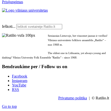
Prisijungimas
Ieškoti...
Seniausias Lietuvoje, bet visuomet jaunas ir veržlus!
Vilniaus universiteto folkloro ansamblis „Ratilio“ –
nuo 1968 m.
The oldest one in Lithuania, yet always young and
dashing! Vilnius University Folk Ensemble "Ratilio" – since 1968.
Bendraukime per / Follow us on
Facebook
Instagram
YouTube
RSS
Privatumo politika
| © Ratilio.lt
Go to top