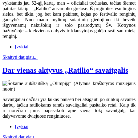
vykstantis jau 52-ąjį kartą, man – oficialiai trečiasias, tačiau šiemet
patirtas kitaip – „Ratilio“ ansamblio gretose. Iš prigimties esu tingios
sielos, bet tikiu, jog bet kam pakirstų kojas po festivalio renginių
gausybės. Nuo mano mylimų sutartinių giedojimo iki beveik
išgyvenamų naktišokių ir solo pasirodymų Šv. Kotrynos
bažnyčioje – kiekvienas dalyvis ir klausytojas galėjo rasti sau mielą
renginį.
Įvykiai
Skaityti daugiau...
Dar vienas aktyvus „Ratilio“ savaitgalis
Savaitgaliai dažnai yra laikas pailsėti bei atsigauti po sunkių savaitės
darbų, tačiau ratiliokams ramūs savaitgaliai pasitaiko retai. Kaip tik
ir norėčiau jums papasakoti apie vieną tokį savaitgalį, kai
dalyvavome dviejuose renginiuose.
Įvykiai
Skaityti daugiau...