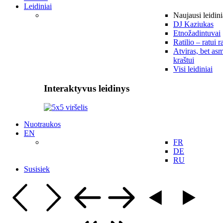
Leidiniai
Naujausi leidini
DJ Kaziukas
Etnožadintuvai
Ratilio – ratui r
Atviras, bet asm
kraštui
Visi leidiniai
Interaktyvus leidinys
Nuotraukos
EN
FR
DE
RU
Susisiek