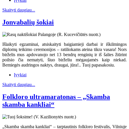
Įvykiai
Skaityti daugiau...
Jonvabalių šokiai
Išlaikyti egzaminai, atsiskaityti baigiamieji darbai ir iškilmingos
diplomų teikimo ceremonijos – ratiliokams ateina tikra vasara! Nors
birželis mus apdovanojo net 13 bendrų renginių ir iš šalies žiūrint
poilsio čia nematyti, šiuo birželiu mėgaujamės kaip niekad.
Bemiegės audringos naktys, draugai, jūra!.. Tuoj papasakosiu.
Įvykiai
Skaityti daugiau...
Folkloro ultramaratonas – „Skamba
skamba kankliai“
„Skamba skamba kankliai“ – tarptautinis folkloro festivalis, Vilniuje