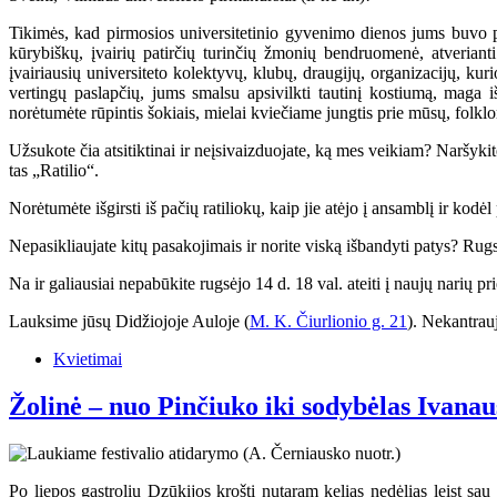
Tikimės, kad pirmosios universitetinio gyvenimo dienos jums buvo pil
kūrybiškų, įvairių patirčių turinčių žmonių bendruomenė, atveriant
įvairiausių universiteto kolektyvų, klubų, draugijų, organizacijų, kurio
vertingų paslapčių, jums smalsu apsivilkti tautinį kostiumą, maga i
norėtumėte rūpintis šokiais, mielai kviečiame jungtis prie mūsų, folkl
Užsukote čia atsitiktinai ir neįsivaizduojate, ką mes veikiam? Naršyk
tas „Ratilio“.
Norėtumėte išgirsti iš pačių ratiliokų, kaip jie atėjo į ansamblį ir kodėl
Nepasikliaujate kitų pasakojimais ir norite viską išbandyti patys? Rugs
Na ir galiausiai nepabūkite rugsėjo 14 d. 18 val. ateiti į naujų narių 
Lauksime jūsų Didžiojoje Auloje (
M. K. Čiurlionio g. 21
). Nekantrau
Kvietimai
Žolinė – nuo Pinčiuko iki sodybėlas Ivana
Po liepos gastrolių Dzūkijos krošti nutaram kelias nedėlias leist sau