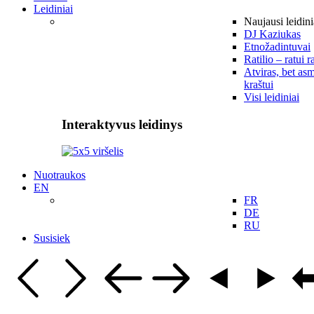
Leidiniai
Naujausi leidini
DJ Kaziukas
Etnožadintuvai
Ratilio – ratui r
Atviras, bet asm
kraštui
Visi leidiniai
Interaktyvus leidinys
Nuotraukos
EN
FR
DE
RU
Susisiek