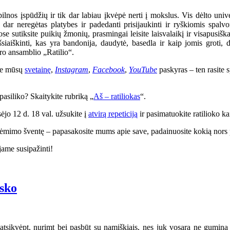
nos įspūdžių ir tik dar labiau įkvėpė nerti į mokslus. Vis dėlto unive
i dar neregėtas platybes ir padedanti prisijaukinti ir ryškiomis spal
se sutiksite puikių žmonių, prasmingai leisite laisvalaikį ir visapusiškai
šsiaiškinti, kas yra bandonija, daudytė, basedla ir kaip jomis groti, 
oro ansamblio „Ratilio“.
ite mūsų
svetainę
,
Instagram
,
Facebook
,
YouTube
paskyras – ten rasite s
 pasiliko? Skaitykite rubriką „
Aš – ratiliokas
“.
ėjo 12 d. 18 val. užsukite į
atvirą repeticiją
ir pasimatuokite ratilioko kai
priėmimo šventę – papasakosite mums apie save, padainuosite kokią nors pa
jame susipažinti!
usko
 atsikvėpt, nurimt bei pasbūt su namiškiais, nes juk vosara ne gumina 