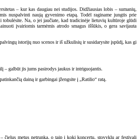
rsitetas – kur kas daugiau nei studijos. Didžiausias lobis – sumanių,
vomis nuspalvinti naują gyvenimo etapą. Todėl raginame jungtis prie
 tobulėsite. Na, o jei jaučiate, kad tradicinėje lietuvių kultūroje glūdi
dainuoti įvairiomis tarmėmis atrodo smagus iššūkis, o gera savijauta
palvingų istorijų nuo scenos ir iš užkulisių ir susidarysite įspūdį, kas gi
lį – galbūt jis jums pasirodys jaukus ir intriguojantis.
tinkančią dainą ir garbingai įžengsite į „Ratilio“ ratą.
– čielus metus netrunka, o taip į kokį koncertų, stovyklų ar festivalį