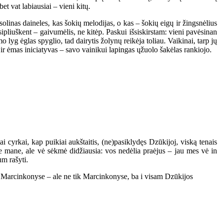
t vat labiausiai – vieni kitų.
olinas daineles, kas šokių melodijas, o kas – šokių eigų ir žingsnėlius
liuškent – gaivumėlis, ne kitėp. Paskui išsiskirstam: vieni pavėsinan
lyg ėglas spyglio, tad dairytis žolynų reikėja toliau. Vaikinai, tarp jų
ir ėmas iniciatyvas – savo vainikui lapingas ųžuolo šakėlas rankiojo.
ai cyrkai, kap puikiai aukštaitis, (ne)pasiklydęs Dzūkijoj, viską tenais
apie mane, ale vė sėkmė didžiausia: vos nedėlia praėjus – jau mes vė in
um rašyti.
“ Marcinkonyse
– ale ne tik Marcinkonyse, ba i visam Dzūkijos