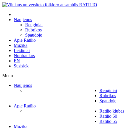
Naujienos
Renginiai
Rubrikos
Spaudoje
Apie Ratilio
Muzika
Leidiniai
Nuotraukos
EN
Susisiek
Menu
Naujienos
Renginiai
Rubrikos
Spaudoje
Apie Ratilio
Ratilio klubas
Ratilio 50
Ratilio 55
Muzika