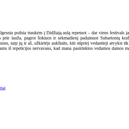
e ilgesnia poilsia traukėm į Didžiają aulą repetuot – dar viens festiva
prie lauža, pagrot šokiuos ir sekmadienį padainuot Subartonių krašta
s, tarp jų ir aš, užkietėjs aukštaits, kiti stipriej vedantieji atvykst ti
odams iš repeticijos nervavaus, kad mana pasirinktos vedamos dainos m
riai