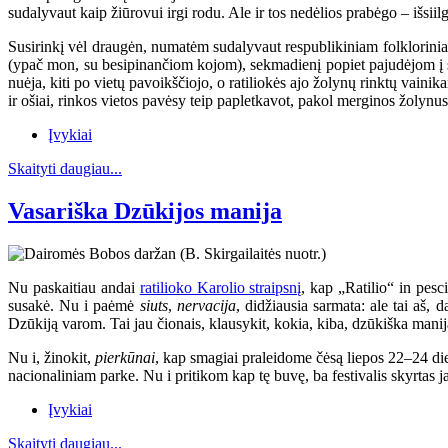
sudalyvaut kaip žiūrovui irgi rodu. Ale ir tos nedėlios prabėgo – išsii
Susirinkį vėl draugėn, numatėm sudalyvaut respublikiniam folkloriniam 
(ypač mon, su besipinančiom kojom), sekmadienį popiet pajudėjom į so
nuėja, kiti po vietų pavoikščiojo, o ratiliokės ajo žolynų rinktų vaini
ir ošiai, rinkos vietos pavėsy teip papletkavot, pakol merginos žolynu
Įvykiai
Skaityti daugiau...
Vasariška Dzūkijos manija
Nu paskaitiau andai
ratilioko Karolio straipsnį
, kap „Ratilio“ in pesc
susakė. Nu i paėmė
siuts
,
nervacija
, didžiausia sarmata: ale tai aš,
Dzūkiją varom. Tai jau čionais, klausykit, kokia, kiba, dzūkiška manij
Nu i, žinokit,
pierkūnai
, kap smagiai praleidome čėsą liepos 22–24 d
nacionaliniam parke. Nu i pritikom kap tę buvę, ba festivalis skyrtas
Įvykiai
Skaityti daugiau...