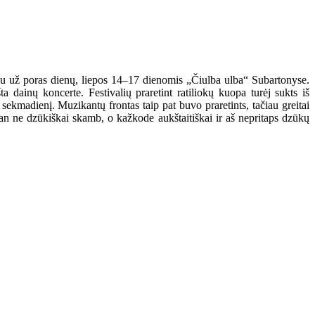
ls jau už poras dienų, liepos 14–17 dienomis „Čiulba ulba“ Subartonyse.
 dainų koncerte. Festivalių praretint ratiliokų kuopa turėj sukts iš
k sekmadienį. Muzikantų frontas taip pat buvo praretints, tačiau greitai
an ne dzūkiškai skamb, o kažkode aukštaitiškai ir aš nepritaps dzūkų