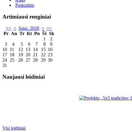
Paskutinis
Artimiausi renginiai
<<
<
Saus. 2028
>
>>
Pr
An
Tr
Kt
Pn
Šš
Sk
1
2
3
4
5
6
7
8
9
10
11
12
13
14
15
16
17
18
19
20
21
22
23
24
25
26
27
28
29
30
31
Naujausi leidiniai
Visi leidiniai