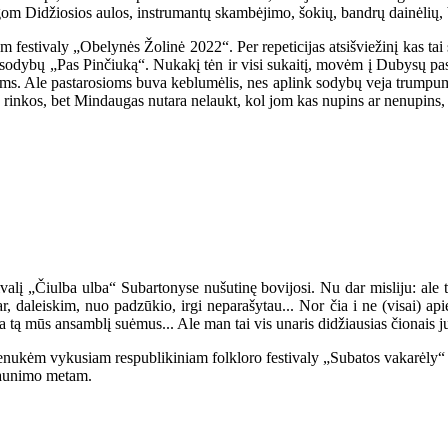
lgom Didžiosios aulos, instrumantų skambėjimo, šokių, bandrų dainėlių, be
festivaly „Obelynės Žolinė 2022“. Per repeticijas atsišviežinį kas tai s
dybų „Pas Pinčiuką“. Nukakį tėn ir visi sukaitį, movėm į Dubysų pasip
kams. Ale pastarosioms buva keblumėlis, nes aplink sodybų veja trumpumo 
s rinkos, bet Mindaugas nutara nelaukt, kol jom kas nupins ar nenupins, 
ivalį „Čiulba ulba“ Subartonyse nušutinę bovijosi. Nu dar misliju: ale t
 dar, daleiskim, nuo padzūkio, irgi neparašytau... Nor čia i ne (visai) 
a tą mūs ansamblį suėmus... Ale man tai vis unaris didžiausias čionais j
ienukėm vykusiam respublikiniam folkloro festivaly „Subatos vakarėly
 jaunimo metam.