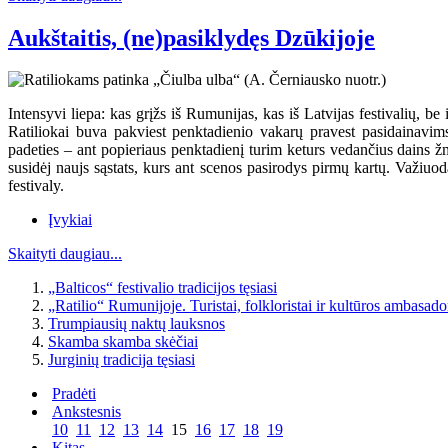
Aukštaitis, (ne)pasiklydęs Dzūkijoje
Intensyvi liepa: kas grįžs iš Rumunijas, kas iš Latvijas festivalių, b
Ratiliokai buva pakviest penktadienio vakarų pravest pasidainavims 
padeties – ant popieriaus penktadienį turim keturs vedančius dains žmon
susidėj naujs sąstats, kurs ant scenos pasirodys pirmų kartų. Važiu
festivaly.
Įvykiai
Skaityti daugiau...
„Balticos“ festivalio tradicijos tęsiasi
„Ratilio“ Rumunijoje. Turistai, folkloristai ir kultūros ambasado
Trumpiausių naktų lauksnos
Skamba skamba skėčiai
Jurginių tradicija tęsiasi
Pradėti
Ankstesnis
10
11
12
13
14
15
16
17
18
19
Kitas