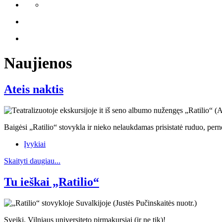
Naujienos
Ateis naktis
Baigėsi „Ratilio“ stovykla ir nieko nelaukdamas prisistatė ruduo, perne
Įvykiai
Skaityti daugiau...
Tu ieškai „Ratilio“
Sveiki, Vilniaus universiteto pirmakursiai (ir ne tik)!