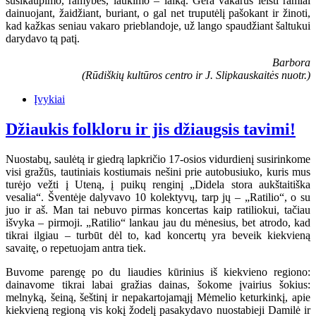
susikaupimo, ramybės, laukimo – laiką. Gera vakarus leisti ramiai
dainuojant, žaidžiant, buriant, o gal net truputėlį pašokant ir žinoti,
kad kažkas seniau vakaro prieblandoje, už lango spaudžiant šaltukui
darydavo tą patį.
Barbora
(Rūdiškių kultūros centro ir J. Slipkauskaitės nuotr.)
Įvykiai
Džiaukis folkloru ir jis džiaugsis tavimi!
Nuostabų, saulėtą ir giedrą lapkričio 17-osios vidurdienį susirinkome
visi gražūs, tautiniais kostiumais nešini prie autobusiuko, kuris mus
turėjo vežti į Uteną, į puikų renginį „Didela stora aukštaitiška
vesalia“. Šventėje dalyvavo 10 kolektyvų, tarp jų – „Ratilio“, o su
juo ir aš. Man tai nebuvo pirmas koncertas kaip ratiliokui, tačiau
išvyka – pirmoji. „Ratilio“ lankau jau du mėnesius, bet atrodo, kad
tikrai ilgiau – turbūt dėl to, kad koncertų yra beveik kiekvieną
savaitę, o repetuojam antra tiek.
Buvome parengę po du liaudies kūrinius iš kiekvieno regiono:
dainavome tikrai labai gražias dainas, šokome įvairius šokius:
melnyką, šeiną, šeštinį ir nepakartojamąjį Mėmelio keturkinkį, apie
kiekvieną regioną vis kokį žodelį pasakydavo nuostabieji Damilė ir