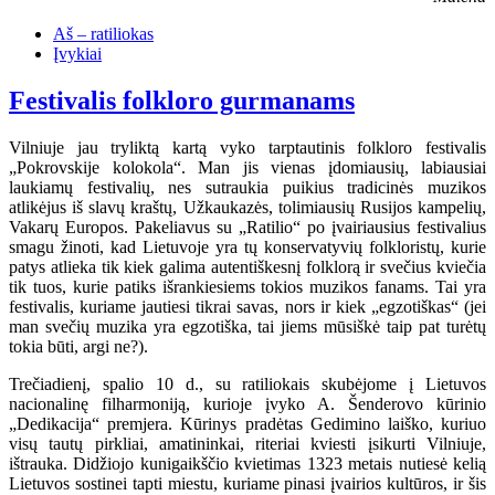
Aš – ratiliokas
Įvykiai
Festivalis folkloro gurmanams
Vilniuje jau tryliktą kartą vyko tarptautinis folkloro festivalis
„Pokrovskije kolokola“. Man jis vienas įdomiausių, labiausiai
laukiamų festivalių, nes sutraukia puikius tradicinės muzikos
atlikėjus iš slavų kraštų, Užkaukazės, tolimiausių Rusijos kampelių,
Vakarų Europos. Pakeliavus su „Ratilio“ po įvairiausius festivalius
smagu žinoti, kad Lietuvoje yra tų konservatyvių folkloristų, kurie
patys atlieka tik kiek galima autentiškesnį folklorą ir svečius kviečia
tik tuos, kurie patiks išrankiesiems tokios muzikos fanams. Tai yra
festivalis, kuriame jautiesi tikrai savas, nors ir kiek „egzotiškas“ (jei
man svečių muzika yra egzotiška, tai jiems mūsiškė taip pat turėtų
tokia būti, argi ne?).
Trečiadienį, spalio 10 d., su ratiliokais skubėjome į Lietuvos
nacionalinę filharmoniją, kurioje įvyko A. Šenderovo kūrinio
„Dedikacija“ premjera. Kūrinys pradėtas Gedimino laiško, kuriuo
visų tautų pirkliai, amatininkai, riteriai kviesti įsikurti Vilniuje,
ištrauka. Didžiojo kunigaikščio kvietimas 1323 metais nutiesė kelią
Lietuvos sostinei tapti miestu, kuriame pinasi įvairios kultūros, ir šis