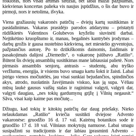
folkloras, nors visad artimas širdžiai, bet labai mažai pažįstamas,
kiekvienas koncertas palieka vis naujus įspūdžius, o šis dar buvo ir
pirmoji, nors ir netolima, išvyka.
Viena gražiausių vakaronės patirčių – dviejų kartų susitikimas ir
pasidalinimas. Vakaras prasidėjo parodos atidarymu – pristatyti
rūdiškietės Valentinos Golubevos kryželiu siuvinėti darbai.
Neįtikėtino kruopštumo ir, manau, begalinės kantrybės įrodymas –
darbų grožis ir gausa nustebino kiekvieną, net miestelio gyventojus,
pažįstančius autorę. Po to dzūkiškomis dainomis, žaidimais ir
pasakojimais dalijosi „Diemedis“, o vakaronę įsiūbavo „Ratilio“.
Būtent šis dviejų ansamblių susitikimas mane labiausiai palietė. Nors
pirmasis ansamblis senjorų, antrasis – studentų, abu tryško
veržlumu, energija, ir visiems buvo smagu kartu šokti ir žaisti. Labai
įstrigo vienos močiutėlės, jau visai sunkiai bejudančios, spindinčios
akys, atrodo, nuolatinis žavėjimasis viskuo, kas ją supa. Vėliau
mūsų laukė gausus vaišių stalas ir raginimai valgyti, valgyti dar,
valgyti daugiau, „nes tokių gardumynų grįžę į Vilnių negausit.“
Sãva, visai kaip kaime pas močiutę...
Džiugu, kad tokių ir kitokių patirčių dar daug priešaky. Nieko
nelaukdamas „Ratilio“ kviečia susitikti dviejose Advento
vakaronėse: gruodžio 16 d. 17 val. Kairėnų botanikos sode ir
gruodžio 17 d. 18 val. Vilniaus mokytojų namuose. Labai smagu
susipažinti su tradicijomis ir dar labiau įprasminti Advento –