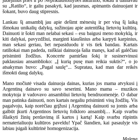
judėjimus prieš ir po Nepriklausomybės atkūrimo, šokau ir dainavau
su „Ratilio“, ir galiu pasakyti, kad jausmas, apimantis dainuojant ir
šokant, buvo daug stipresnis.
Lankau šį ansamblį jau apie dešimt mėnesių ir per visą šį laiką
išmokau unikalių dalykų, sužinojau apie autentišką lietuvių kultūrą.
Dainuoti ir šokti man nelabai sekasi – esu baigusi meno mokyklą, ir
kiti dalykai, pavyzdžiui, marginti kiaušinius arba karpyti karpinius,
man sekasi geriau, bet nepasiduodu ir vis tiek bandau. Kartais
ratiliokai man padeda, raiškiai dainuoja šalia manęs, kad aš galėčiau
prisiminti žodžius. Koncerte pamiršau šokį ir susinervinusi
paklausiau ansamblioko: „Į kurią pusę man reikia suktis?“, o jo
atsakymas buvo: „Pagal saulę“... Supratau, kad man dar reikės
išmokti daug dalykų.
Mano močiutė visada dainuoja dainas, kurias jos mama atvykusi į
Argentiną dainavo su savo seserimi. Mano mama – muzikos
mokytoja ir vadovavo ansambliui lietuvių bendruomenėje. O dabar
man patinka dainuoti, nors kartais negaliu prisiminti visų žodžių. Vis
pagalvoju, kaip norėčiau grįžusi į Argentiną dainuoti su jomis arba
galbūt įkurti Argentinos lietuvių folkloro ansamblį… Kaip svarbu
išlaikyti žinių perdavimą iš kartos į kartą! Kaip svarbu rūpintis
nematerialiuoju kultūros paveldu! Ypač šiandien, kai pasaulyje vis
labiau įsigali kultūrinė homogenizacija.
Malena