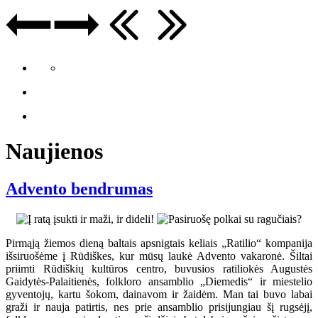
Naujienos
Advento bendrumas
Pirmąją žiemos dieną baltais apsnigtais keliais „Ratilio“ kompanija
išsiruošėme į Rūdiškes, kur mūsų laukė Advento vakaronė. Šiltai
priimti Rūdiškių kultūros centro, buvusios ratiliokės Augustės
Gaidytės-Palaitienės, folkloro ansamblio „Diemedis“ ir miestelio
gyventojų, kartu šokom, dainavom ir žaidėm. Man tai buvo labai
graži ir nauja patirtis, nes prie ansamblio prisijungiau šį rugsėjį,