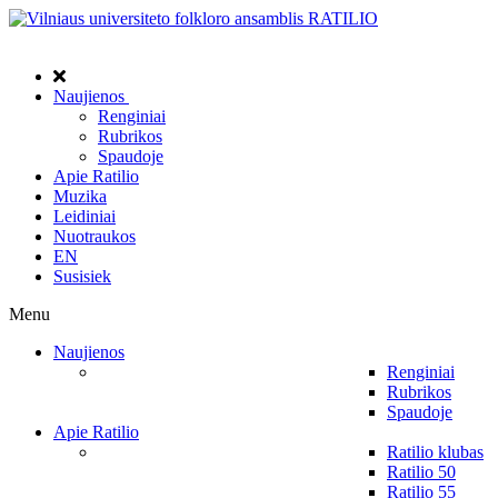
Naujienos
Renginiai
Rubrikos
Spaudoje
Apie Ratilio
Muzika
Leidiniai
Nuotraukos
EN
Susisiek
Menu
Naujienos
Renginiai
Rubrikos
Spaudoje
Apie Ratilio
Ratilio klubas
Ratilio 50
Ratilio 55