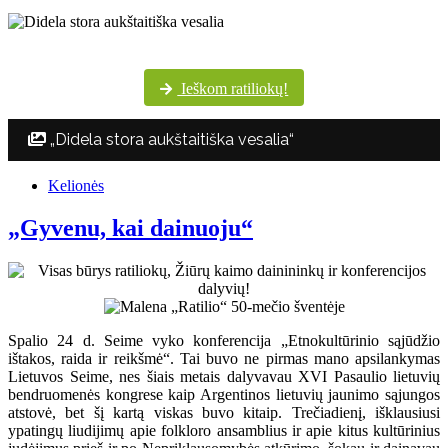
Šventės dalyvių margumynas Utenos kultūros centro nuotraukų albume
Ieškom ratiliokų!
„Didela stora aukštaitiška vesalia“
Kelionės
„Gyvenu, kai dainuoju“
Spalio 24 d. Seime vyko konferencija „Etnokultūrinio sąjūdžio
ištakos, raida ir reikšmė“. Tai buvo ne pirmas mano apsilankymas
Lietuvos Seime, nes šiais metais dalyvavau XVI Pasaulio lietuvių
bendruomenės kongrese kaip Argentinos lietuvių jaunimo sąjungos
atstovė, bet šį kartą viskas buvo kitaip. Trečiadienį, išklausiusi
ypatingų liudijimų apie folkloro ansamblius ir apie kitus kultūrinius