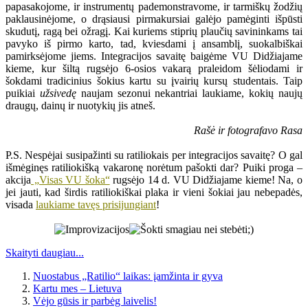
papasakojome, ir instrumentų pademonstravome, ir tarmiškų žodžių
paklausinėjome, o drąsiausi pirmakursiai galėjo pamėginti išpūsti
skudutį, ragą bei ožragį. Kai kuriems stiprių plaučių savininkams tai
pavyko iš pirmo karto, tad, kviesdami į ansamblį, suokalbiškai
pamirksėjome jiems. Integracijos savaitę baigėme VU Didžiajame
kieme, kur šiltą rugsėjo 6-osios vakarą praleidom šėliodami ir
šokdami tradicinius šokius kartu su įvairių kursų studentais. Taip
puikiai
užsivedę
naujam sezonui nekantriai laukiame, kokių naujų
draugų, dainų ir nuotykių jis atneš.
Rašė ir fotografavo Rasa
P.S. Nespėjai susipažinti su ratiliokais per integracijos savaitę? O gal
išmėginęs ratiliokišką vakaronę norėtum pašokti dar? Puiki proga –
akcija
„Visas VU šoka“
rugsėjo 14 d. VU Didžiajame kieme! Na, o
jei jauti, kad širdis ratiliokiškai plaka ir vieni šokiai jau nebepadės,
visada
laukiame tavęs prisijungiant
!
Skaityti daugiau...
Nuostabus „Ratilio“ laikas: įamžinta ir gyva
Kartu mes – Lietuva
Vėjo gūsis ir parbėg laivelis!