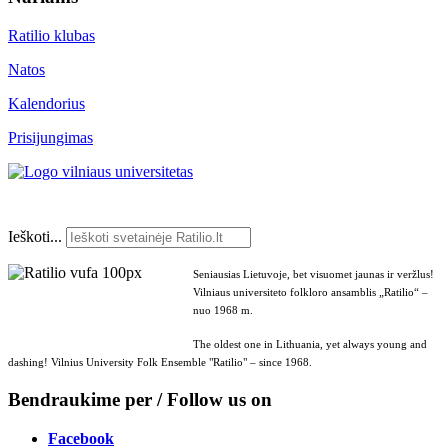
Ratilio klubas
Natos
Kalendorius
Prisijungimas
Ieškoti...
Seniausias Lietuvoje, bet visuomet jaunas ir veržlus!
Vilniaus universiteto folkloro ansamblis „Ratilio“ –
nuo 1968 m.
The oldest one in Lithuania, yet always young and
dashing! Vilnius University Folk Ensemble "Ratilio" – since 1968.
Bendraukime per / Follow us on
Facebook