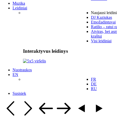
Muzika
Leidiniai
Naujausi leidini
DJ Kaziukas
Etnožadintuvai
Ratilio – ratui r
Atviras, bet asm
kraštui
Visi leidiniai
Interaktyvus leidinys
Nuotraukos
EN
FR
DE
RU
Susisiek