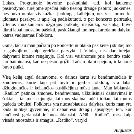
Lukas. Programoje buvome paskutiniai, tad, kol laukėme
pasirodymo, turėjome apsčiai laiko tiesiog drauge pabūti: juokėmės,
nes buvo nuolat vis kažkas juokinga, kalbėjom, nes visi turime ką
įdomaus pasakyti ir apie ką padiskutuoti, o per koncerto pertrauką
Utenos muzikantams užgrojus polkutę, maršiuką, valsiuką, buvo
tikrai labai nuostabu pašokti, pasidžiaugti tuo nepakartojamu dalyku,
katras vadinamas Folkloru.
Gaila, tačiau man pačiam po koncerto nuotaika pasikeitė į skubėjimo
ir galvojimo, kaip greičiau parvykti į Vilnių, nes dar turėjau
dalyvauti kitame renginyje. Kol visi vaišinomės prie bendro stalo,
jau baiminausi, kad nespėsim grįžti. Tačiau tikrai spėjom, ir kelionė
buvo puiki.
Visą kelią atgal dainavome, o dainos kartu su bendraminčiais ir
žmonėmis, kurie taip pat myli ir gerbia folklorą, yra labai
džiuginančios ir keliančios pasitikėjimą mūsų tauta. Man labiausiai
„Ratilio“ patinka žmonės, bendravimas, užkulisiniai dainavimai ir
šokiai – tai mus sujungia, tai mus skatina judėti toliau, tai mums
padeda tobulėti. Folkloras yra nuostabiausias dalykas, kuris man yra
kada nutikęs gyvenime, ir dabar esu draugų apsuptyje, ten, kur
jaučiuosi geriausiai ir nuostabiausiai. Ačiū, „Ratilio“, mes kaip
visada nuostabūs ir smagūs. „Ratilio“, varyk!
Augustas