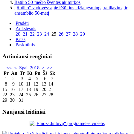
Ratilio 50-mečio šventės akimirkos
„Ratilio“ vadovės: apie iššūkius, džiaugsmingą ratiliavimą ir
ansamblio 50-metį
Pradėti
Ankstesnis
20
21
22
23
24
25
26
27
28
29
Kitas
Paskutinis
Artimiausi renginiai
<<
<
Spal. 2018
>
>>
Pr
An
Tr
Kt
Pn
Šš
Sk
1
2
3
4
5
6
7
8
9
10
11
12
13
14
15
16
17
18
19
20
21
22
23
24
25
26
27
28
29
30
31
Naujausi leidiniai