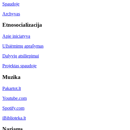
Spaudoje
Archyvas
Etnosocializacija
Apie iniciatyvą
Užsiėmimų aprašymas
Dalyvių atsiliepimai
Projektas spaudoje
Muzika
Pakartot.lt
Youtube.com
Spotify.com
iBiblioteka.lt
Nariams