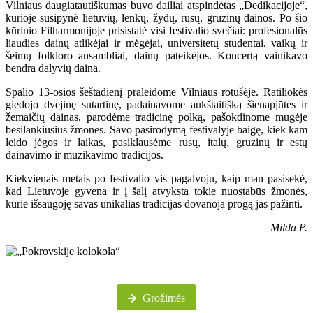
Vilniaus daugiatautiškumas buvo dailiai atspindėtas „Dedikacijoje“,
kurioje susipynė lietuvių, lenkų, žydų, rusų, gruzinų dainos. Po šio
kūrinio Filharmonijoje prisistatė visi festivalio svečiai: profesionalūs
liaudies dainų atlikėjai ir mėgėjai, universitetų studentai, vaikų ir
šeimų folkloro ansambliai, dainų pateikėjos. Koncertą vainikavo
bendra dalyvių daina.
Spalio 13-osios šeštadienį praleidome Vilniaus rotušėje. Ratiliokės
giedojo dvejinę sutartinę, padainavome aukštaitišką šienapjūtės ir
žemaičių dainas, parodėme tradicinę polką, pašokdinome mugėje
besilankiusius žmones. Savo pasirodymą festivalyje baigę, kiek kam
leido jėgos ir laikas, pasiklausėme rusų, italų, gruzinų ir estų
dainavimo ir muzikavimo tradicijos.
Kiekvienais metais po festivalio vis pagalvoju, kaip man pasisekė,
kad Lietuvoje gyvena ir į šalį atvyksta tokie nuostabūs žmonės,
kurie išsaugoję savas unikalias tradicijas dovanoja progą jas pažinti.
Milda P.
Daugiau festivalio nuotraukų „Pokrovskije kolokola“ „Facebook“ paskyroje
Grožimės