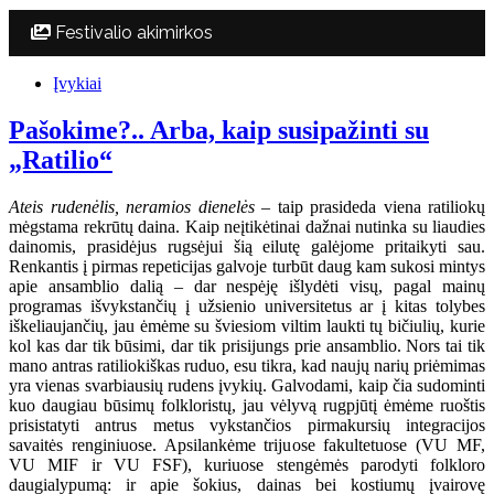
Festivalio akimirkos
Įvykiai
Pašokime?.. Arba, kaip susipažinti su
„Ratilio“
Ateis rudenėlis, neramios dienelės
– taip prasideda viena ratiliokų
mėgstama rekrūtų daina. Kaip neįtikėtinai dažnai nutinka su liaudies
dainomis, prasidėjus rugsėjui šią eilutę galėjome pritaikyti sau.
Renkantis į pirmas repeticijas galvoje turbūt daug kam sukosi mintys
apie ansamblio dalią – dar nespėję išlydėti visų, pagal mainų
programas išvykstančių į užsienio universitetus ar į kitas tolybes
iškeliaujančių, jau ėmėme su šviesiom viltim laukti tų bičiulių, kurie
kol kas dar tik būsimi, dar tik prisijungs prie ansamblio. Nors tai tik
mano antras ratiliokiškas ruduo, esu tikra, kad naujų narių priėmimas
yra vienas svarbiausių rudens įvykių. Galvodami, kaip čia sudominti
kuo daugiau būsimų folkloristų, jau vėlyvą rugpjūtį ėmėme ruoštis
prisistatyti antrus metus vykstančios pirmakursių integracijos
savaitės renginiuose. Apsilankėme trijuose fakultetuose (VU MF,
VU MIF ir VU FSF), kuriuose stengėmės parodyti folkloro
daugialypumą: ir apie šokius, dainas bei kostiumų įvairovę