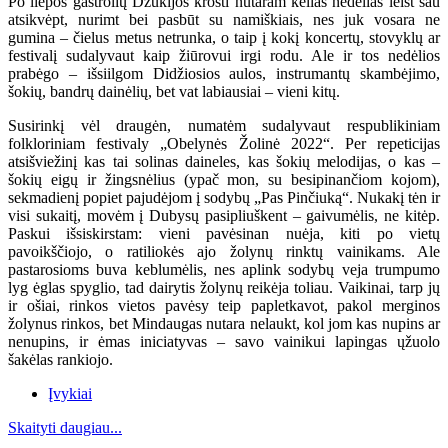
Po liepos gastrolių Dzūkijos krošti nutaram kelias nedėlias leist sau
atsikvėpt, nurimt bei pasbūt su namiškiais, nes juk vosara ne
gumina – čielus metus netrunka, o taip į kokį koncertų, stovyklų ar
festivalį sudalyvaut kaip žiūrovui irgi rodu. Ale ir tos nedėlios
prabėgo – išsiilgom Didžiosios aulos, instrumantų skambėjimo,
šokių, bandrų dainėlių, bet vat labiausiai – vieni kitų.
Susirinkį vėl draugėn, numatėm sudalyvaut respublikiniam
folkloriniam festivaly „Obelynės Žolinė 2022“. Per repeticijas
atsišviežinį kas tai solinas daineles, kas šokių melodijas, o kas –
šokių eigų ir žingsnėlius (ypač mon, su besipinančiom kojom),
sekmadienį popiet pajudėjom į sodybų „Pas Pinčiuką“. Nukakį tėn ir
visi sukaitį, movėm į Dubysų pasipliuškent – gaivumėlis, ne kitėp.
Paskui išsiskirstam: vieni pavėsinan nuėja, kiti po vietų
pavoikščiojo, o ratiliokės ajo žolynų rinktų vainikams. Ale
pastarosioms buva keblumėlis, nes aplink sodybų veja trumpumo
lyg ėglas spyglio, tad dairytis žolynų reikėja toliau. Vaikinai, tarp jų
ir ošiai, rinkos vietos pavėsy teip papletkavot, pakol merginos
žolynus rinkos, bet Mindaugas nutara nelaukt, kol jom kas nupins ar
nenupins, ir ėmas iniciatyvas – savo vainikui lapingas ųžuolo
šakėlas rankiojo.
Įvykiai
Skaityti daugiau...