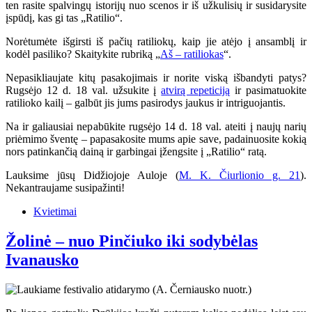
ten rasite spalvingų istorijų nuo scenos ir iš užkulisių ir susidarysite
įspūdį, kas gi tas „Ratilio“.
Norėtumėte išgirsti iš pačių ratiliokų, kaip jie atėjo į ansamblį ir
kodėl pasiliko? Skaitykite rubriką „
Aš – ratiliokas
“.
Nepasikliaujate kitų pasakojimais ir norite viską išbandyti patys?
Rugsėjo 12 d. 18 val. užsukite į
atvirą repeticiją
ir pasimatuokite
ratilioko kailį – galbūt jis jums pasirodys jaukus ir intriguojantis.
Na ir galiausiai nepabūkite rugsėjo 14 d. 18 val. ateiti į naujų narių
priėmimo šventę – papasakosite mums apie save, padainuosite kokią
nors patinkančią dainą ir garbingai įžengsite į „Ratilio“ ratą.
Lauksime jūsų Didžiojoje Auloje (
M. K. Čiurlionio g. 21
).
Nekantraujame susipažinti!
Kvietimai
Žolinė – nuo Pinčiuko iki sodybėlas
Ivanausko