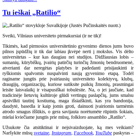
Tu ieškai „Ratilio“
Sveiki, Vilniaus universiteto pirmakursiai (ir ne tik)!
Tikimės, kad pirmosios universitetinio gyvenimo dienos jums buvo
pilnos įspūdžių ir tik dar labiau įkvėpė nerti į mokslus. Vis dėlto
universitetas – kur kas daugiau nei studijos. Didžiausias lobis –
sumanių, kūrybiškų, įvairių patirčių turinčių žmonių bendruomenė,
atverianti dar neregėtas platybes ir padedanti prisijaukinti ir
ryškiomis spalvomis nuspalvinti naują gyvenimo etapą. Todėl
raginame jungtis prie įvairiausių universiteto kolektyvų, klubų,
draugijų, organizacijų, kuriose sutiksite puikių žmonių, prasmingai
leisite laisvalaikį ir visapusiškai tobulėsite. Na, o jei jaučiate, kad
tradicinėje lietuvių kultūroje glūdi vertingų paslapčių, jums smalsu
apsivilkti tautinį kostiumą, maga išsiaiškinti, kas yra bandonija,
daudytė, basedla ir kaip jomis groti, dainuoti įvairiomis tarmėmis
atrodo smagus iššūkis, o gera savijauta norėtumėte rūpintis šokiais,
mielai kviečiame jungtis prie mūsų, folkloro ansamblio „Ratilio“.
Užsukote čia atsitiktinai ir neįsivaizduojate, ką mes veikiam?
Naršykite mūsų
svetainę
,
Instagram
,
Facebook
,
YouTube
paskyras –