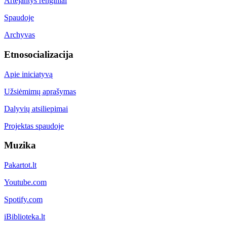
Artėjantys renginiai
Spaudoje
Archyvas
Etnosocializacija
Apie iniciatyvą
Užsiėmimų aprašymas
Dalyvių atsiliepimai
Projektas spaudoje
Muzika
Pakartot.lt
Youtube.com
Spotify.com
iBiblioteka.lt