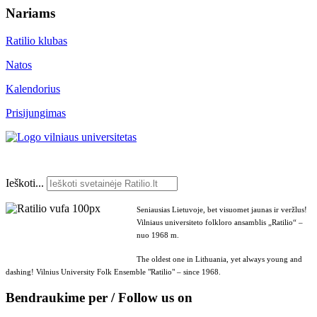
Nariams
Ratilio klubas
Natos
Kalendorius
Prisijungimas
Ieškoti...
Seniausias Lietuvoje, bet visuomet jaunas ir veržlus!
Vilniaus universiteto folkloro ansamblis „Ratilio“ –
nuo 1968 m.
The oldest one in Lithuania, yet always young and
dashing! Vilnius University Folk Ensemble "Ratilio" – since 1968.
Bendraukime per / Follow us on