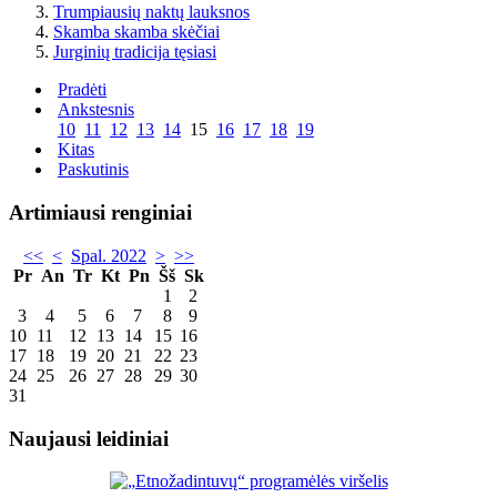
Trumpiausių naktų lauksnos
Skamba skamba skėčiai
Jurginių tradicija tęsiasi
Pradėti
Ankstesnis
10
11
12
13
14
15
16
17
18
19
Kitas
Paskutinis
Artimiausi renginiai
<<
<
Spal. 2022
>
>>
Pr
An
Tr
Kt
Pn
Šš
Sk
1
2
3
4
5
6
7
8
9
10
11
12
13
14
15
16
17
18
19
20
21
22
23
24
25
26
27
28
29
30
31
Naujausi leidiniai