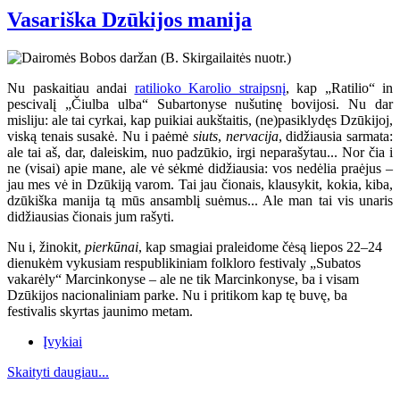
Vasariška Dzūkijos manija
Nu paskaitiau andai
ratilioko Karolio straipsnį
, kap „Ratilio“ in
pescivalį „Čiulba ulba“ Subartonyse nušutinę bovijosi. Nu dar
misliju: ale tai cyrkai, kap puikiai aukštaitis, (ne)pasiklydęs Dzūkijoj,
viską tenais susakė. Nu i paėmė
siuts
,
nervacija
, didžiausia sarmata:
ale tai aš, dar, daleiskim, nuo padzūkio, irgi neparašytau... Nor čia i
ne (visai) apie mane, ale vė sėkmė didžiausia: vos nedėlia praėjus –
jau mes vė in Dzūkiją varom. Tai jau čionais, klausykit, kokia, kiba,
dzūkiška manija tą mūs ansamblį suėmus... Ale man tai vis unaris
didžiausias čionais jum rašyti.
Nu i, žinokit,
pierkūnai
, kap smagiai praleidome čėsą liepos 22–24
dienukėm vykusiam respublikiniam folkloro festivaly „Subatos
vakarėly“ Marcinkonyse
– ale ne tik Marcinkonyse, ba i visam
Dzūkijos nacionaliniam parke. Nu i pritikom kap tę buvę, ba
festivalis skyrtas jaunimo metam.
Įvykiai
Skaityti daugiau...