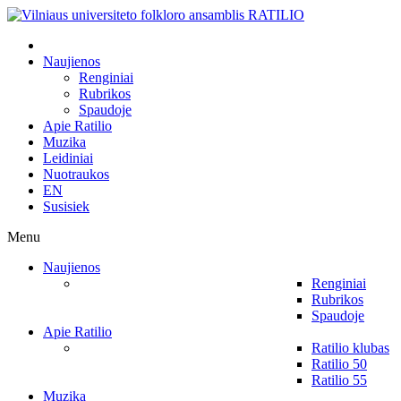
Naujienos
Renginiai
Rubrikos
Spaudoje
Apie Ratilio
Muzika
Leidiniai
Nuotraukos
EN
Susisiek
Menu
Naujienos
Renginiai
Rubrikos
Spaudoje
Apie Ratilio
Ratilio klubas
Ratilio 50
Ratilio 55
Muzika