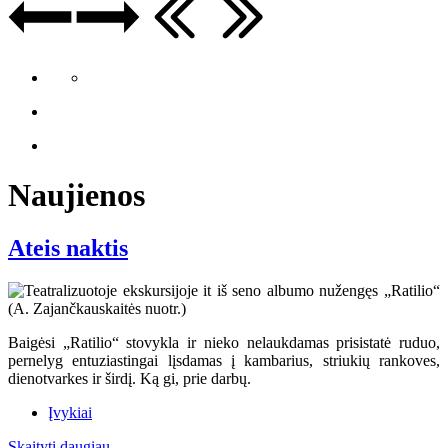
Naujienos
Ateis naktis
Baigėsi „Ratilio“ stovykla ir nieko nelaukdamas prisistatė ruduo,
pernelyg entuziastingai lįsdamas į kambarius, striukių rankoves,
dienotvarkes ir širdį. Ką gi, prie darbų.
Įvykiai
Skaityti daugiau...