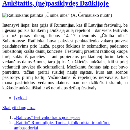
Aukštaitis, (ne)pasiklydęs Dzūkijoje
Intensyvi liepa: kas grįžs iš Rumunijas, kas iš Latvijas festivalių, be
ilgesnia poilsia traukėm į Didžiają aulą repetuot – dar viens festivals
jau už poras dienų, liepos 14–17 dienomis „Čiulba ulba“
Subartonyse. Ratiliokai buva pakviest penktadienio vakarų pravest
pasidainavims prie lauža, pagrot šokiuos ir sekmadienį padainuot
Subartonių krašta dainų koncerte. Festivalių praretint ratiliokų kuopa
turėj sukts iš padeties – ant popieriaus penktadienį turim keturs
vedančius dains žmons, tarp jų ir aš, užkietėjs aukštaits, kiti stipriej
vedantieji atvykst tik sekmadienį. Muzikantų frontas taip pat buvo
praretints, tačiau greitai susidėj naujs sąstats, kurs ant scenos
pasirodys pirmų kartų. Važiuodams iš repeticijos nervavaus, kad
mana pasirinktos vedamos dainos man ne dzūkiškai skamb, o
kažkode aukštaitiškai ir aš nepritaps dzūkų festivaly.
Įvykiai
Skaityti daugiau...
„Balticos“ festivalio tradicijos tęsiasi
„Ratilio“ Rumunijoje. Turistai, folkloristai ir kultūros
ambasadoriai