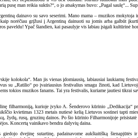
rią pusę man reikia suktis?“, o jo atsakymas buvo: „Pagal saulę“... Su
Argentiną dainavo su savo seserimi. Mano mama – muzikos mokytoja i
, kaip norėčiau grįžusi į Argentiną dainuoti su jomis arba galbūt įkur
ros paveldu! Ypač šiandien, kai pasaulyje vis labiau įsigali kultūrinė h
ovskije kolokola“. Man jis vienas įdomiausių, labiausiai laukiamų festiva
 su „Ratilio“ po įvairiausius festivalius smagu žinoti, kad Lietuvoje 
esiems tokios muzikos fanams. Tai yra festivalis, kuriame jautiesi tikrai s
nalinę filharmoniją, kurioje įvyko A. Šenderovo kūrinio „Dedikacija“ pr
igaikščio kvietimas 1323 metais nutiesė kelią Lietuvos sostinei tapti mie
ų, žydų, rusų, gruzinų dainos. Po šio kūrinio Filharmonijoje prisistatė vi
ikėjos. Koncertą vainikavo bendra dalyvių daina.
kės giedojo dvejinę sutartinę, padainavome aukštaitišką šienapjūtės