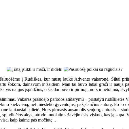
 išsiruošėme į Rūdiškes, kur mūsų laukė Advento vakaronė. Šiltai prii
rtu šokom, dainavom ir žaidėm. Man tai buvo labai graži ir nauja patir
ka vis naujus įspūdžius, o šis dar buvo ir pirmoji, nors ir netolima, išvy
dalinimas. Vakaras prasidėjo parodos atidarymu – pristatyti rūdiškietės
ebino kiekvieną, net miestelio gyventojus, pažįstančius autorę. Po to d
ane labiausiai palietė. Nors pirmasis ansamblis senjorų, antrasis – stu
s, spindinčios akys, atrodo, nuolatinis žavėjimasis viskuo, kas ją supa. 
visai kaip kaime pas močiutę...