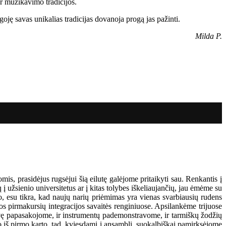
ir muzikavimo tradicijos.
oję savas unikalias tradicijas dovanoja progą jas pažinti.
Milda P.
is, prasidėjus rugsėjui šią eilutę galėjome pritaikyti sau. Renkantis į
 užsienio universitetus ar į kitas tolybes iškeliaujančių, jau ėmėme su
duo, esu tikra, kad naujų narių priėmimas yra vienas svarbiausių rudens
os pirmakursių integracijos savaitės renginiuose. Apsilankėme trijuose
vę papasakojome, ir instrumentų pademonstravome, ir tarmiškų žodžių
o iš pirmo karto, tad, kviesdami į ansamblį, suokalbiškai pamirksėjome