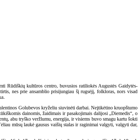
mti Rūdiškių kultūros centro, buvusios ratiliokės Augustės Gaidytės-
tis, nes prie ansamblio prisijungiau šį rugsėjį, folkloras, nors visad
ka.
 Valentinos Golubevos kryželiu siuvinėti darbai. Neįtikėtino kruopštumo
zūkiškomis dainomis, žaidimais ir pasakojimais dalijosi „Diemedis“, o
dentų, abu tryško veržlumu, energija, ir visiems buvo smagu kartu šokti
Vėliau mūsų laukė gausus vaišių stalas ir raginimai valgyti, valgyti dar,