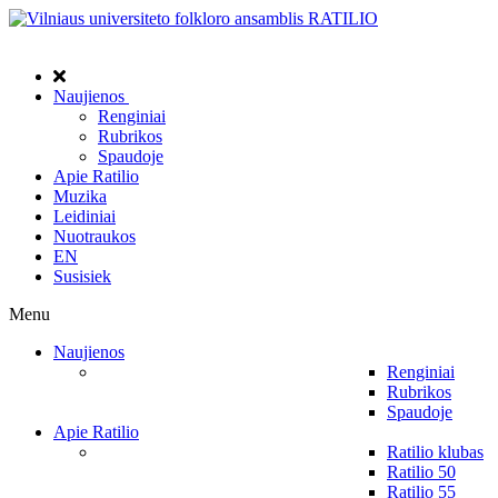
Naujienos
Renginiai
Rubrikos
Spaudoje
Apie Ratilio
Muzika
Leidiniai
Nuotraukos
EN
Susisiek
Menu
Naujienos
Renginiai
Rubrikos
Spaudoje
Apie Ratilio
Ratilio klubas
Ratilio 50
Ratilio 55