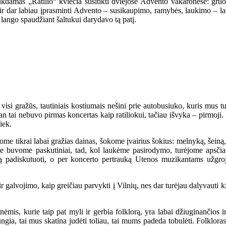
ukdamas „Ratilio“ kviečia susitikti dviejose Advento vakaronėse: gru
 dar labiau įprasminti Advento – susikaupimo, ramybės, laukimo – laiką
 lango spaudžiant šaltukui darydavo tą patį.
visi gražūs, tautiniais kostiumais nešini prie autobusiuko, kuris mus tur
n tai nebuvo pirmas koncertas kaip ratiliokui, tačiau išvyka – pirmoji. 
iek.
e tikrai labai gražias dainas, šokome įvairius šokius: melnyką, šeiną,
e buvome paskutiniai, tad, kol laukėme pasirodymo, turėjome apsčiai
ą padiskutuoti, o per koncerto pertrauką Utenos muzikantams užgroju
 galvojimo, kaip greičiau parvykti į Vilnių, nes dar turėjau dalyvauti k
mis, kurie taip pat myli ir gerbia folklorą, yra labai džiuginančios i
ngia, tai mus skatina judėti toliau, tai mums padeda tobulėti. Folklor