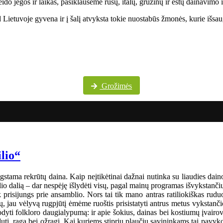
do jėgos ir laikas, pasiklausėme rusų, italų, gruzinų ir estų dainavimo 
Lietuvoje gyvena ir į šalį atvyksta tokie nuostabūs žmonės, kurie išsaug
Daugiau festivalio nuotraukų „Pokrovskije kolokola“ „Facebook“ paskyroje
Grožimės
ilio“
gstama rekrūtų daina. Kaip neįtikėtinai dažnai nutinka su liaudies dainom
o dalią – dar nespėję išlydėti visų, pagal mainų programas išvykstančių į
tik prisijungs prie ansamblio. Nors tai tik mano antras ratiliokiškas ru
 jau vėlyvą rugpjūtį ėmėme ruoštis prisistatyti antrus metus vykstanči
i folkloro daugialypumą: ir apie šokius, dainas bei kostiumų įvairo
dutį, ragą bei ožragį. Kai kuriems stiprių plaučių savininkams tai pavyk