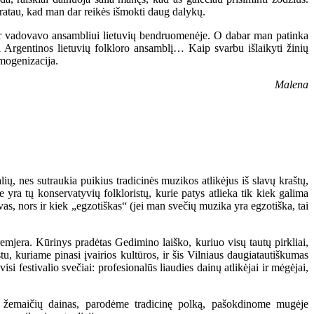
pratau, kad man dar reikės išmokti daug dalykų.
r vadovavo ansambliui lietuvių bendruomenėje. O dabar man patinka
ti Argentinos lietuvių folkloro ansamblį… Kaip svarbu išlaikyti žinių
omogenizacija.
Malena
lių, nes sutraukia puikius tradicinės muzikos atlikėjus iš slavų kraštų,
yra tų konservatyvių folkloristų, kurie patys atlieka tik kiek galima
avas, nors ir kiek „egzotiškas“ (jei man svečių muzika yra egzotiška, tai
emjera. Kūrinys pradėtas Gedimino laiško, kuriuo visų tautų pirkliai,
stu, kuriame pinasi įvairios kultūros, ir šis Vilniaus daugiatautiškumas
si festivalio svečiai: profesionalūs liaudies dainų atlikėjai ir mėgėjai,
 ir žemaičių dainas, parodėme tradicinę polką, pašokdinome mugėje