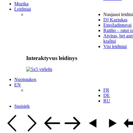
Muzika
Leidiniai
Naujausi leidini
DJ Kaziukas
Etnožadintuvai
Ratilio – ratui r
Atviras, bet asm
kraštui
Visi leidiniai
Interaktyvus leidinys
Nuotraukos
EN
FR
DE
RU
Susisiek