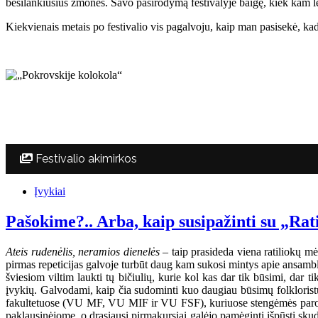
besilankiusius žmones. Savo pasirodymą festivalyje baigę, kiek kam lei
Kiekvienais metais po festivalio vis pagalvoju, kaip man pasisekė, kad 
Festivalio akimirkos
Įvykiai
Pašokime?.. Arba, kaip susipažinti su „Rat
Ateis rudenėlis, neramios dienelės
– taip prasideda viena ratiliokų mė
pirmas repeticijas galvoje turbūt daug kam sukosi mintys apie ansambli
šviesiom viltim laukti tų bičiulių, kurie kol kas dar tik būsimi, dar 
įvykių. Galvodami, kaip čia sudominti kuo daugiau būsimų folkloristų,
fakultetuose (VU MF, VU MIF ir VU FSF), kuriuose stengėmės parodyt
paklausinėjome, o drąsiausi pirmakursiai galėjo pamėginti išpūsti sku