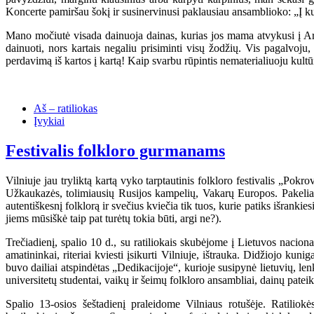
Koncerte pamiršau šokį ir susinervinusi paklausiau ansamblioko: „Į ku
Mano močiutė visada dainuoja dainas, kurias jos mama atvykusi į 
dainuoti, nors kartais negaliu prisiminti visų žodžių. Vis pagalvoju
perdavimą iš kartos į kartą! Kaip svarbu rūpintis nematerialiuoju kultū
Aš – ratiliokas
Įvykiai
Festivalis folkloro gurmanams
Vilniuje jau tryliktą kartą vyko tarptautinis folkloro festivalis „Pokr
Užkaukazės, tolimiausių Rusijos kampelių, Vakarų Europos. Pakeliavus
autentiškesnį folklorą ir svečius kviečia tik tuos, kurie patiks išranki
jiems mūsiškė taip pat turėtų tokia būti, argi ne?).
Trečiadienį, spalio 10 d., su ratiliokais skubėjome į Lietuvos nacio
amatininkai, riteriai kviesti įsikurti Vilniuje, ištrauka. Didžiojo kun
buvo dailiai atspindėtas „Dedikacijoje“, kurioje susipynė lietuvių, lenk
universitetų studentai, vaikų ir šeimų folkloro ansambliai, dainų pate
Spalio 13-osios šeštadienį praleidome Vilniaus rotušėje. Ratilio