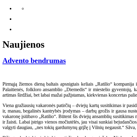
Naujienos
Advento bendrumas
Pirmąją žiemos dieną baltais apsnigtais keliais „Ratilio“ kompanija
Palaitienės, folkloro ansamblio „Diemedis“ ir miestelio gyventojų, ka
artimas širdžiai, bet labai mažai pažįstamas, kiekvienas koncertas palie
Viena gražiausių vakaronės patirčių – dviejų kartų susitikimas ir pasi
ir, manau, begalinės kantrybės įrodymas – darbų grožis ir gausa nust
vakaronę įsiūbavo „Ratilio“. Būtent šis dviejų ansamblių susitikimas m
ir žaisti. Labai įstrigo vienos močiutėlės, jau visai sunkiai bejudančio
valgyti daugiau, „nes tokių gardumynų grįžę į Vilnių negausit.“ Sãva, 