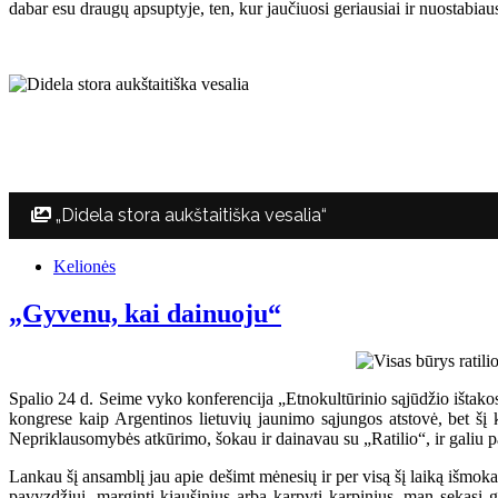
dabar esu draugų apsuptyje, ten, kur jaučiuosi geriausiai ir nuostabiau
„Didela stora aukštaitiška vesalia“
Kelionės
„Gyvenu, kai dainuoju“
Spalio 24 d. Seime vyko konferencija „Etnokultūrinio sąjūdžio ištak
kongrese kaip Argentinos lietuvių jaunimo sąjungos atstovė, bet šį ka
Nepriklausomybės atkūrimo, šokau ir dainavau su „Ratilio“, ir galiu pa
Lankau šį ansamblį jau apie dešimt mėnesių ir per visą šį laiką išmoka
pavyzdžiui, marginti kiaušinius arba karpyti karpinius, man sekasi g