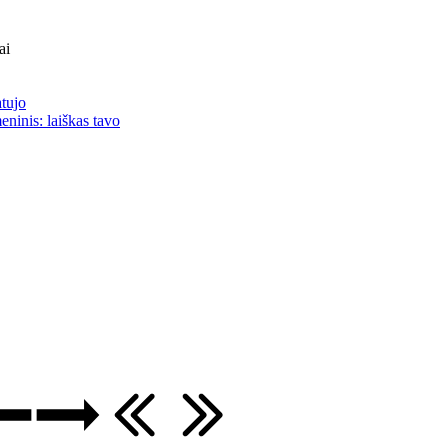
ai
atujo
eninis: laiškas tavo