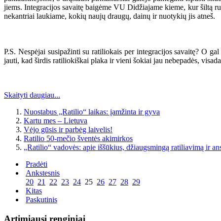
jiems. Integracijos savaitę baigėme VU Didžiajame kieme, kur šiltą rug
nekantriai laukiame, kokių naujų draugų, dainų ir nuotykių jis atneš.
P.S. Nespėjai susipažinti su ratiliokais per integracijos savaitę? O g
jauti, kad širdis ratiliokiškai plaka ir vieni šokiai jau nebepadės, visada
Skaityti daugiau...
Nuostabus „Ratilio“ laikas: įamžinta ir gyva
Kartu mes – Lietuva
Vėjo gūsis ir parbėg laivelis!
Ratilio 50-mečio šventės akimirkos
„Ratilio“ vadovės: apie iššūkius, džiaugsmingą ratiliavimą ir a
Pradėti
Ankstesnis
20
21
22
23
24
25
26
27
28
29
Kitas
Paskutinis
Artimiausi renginiai