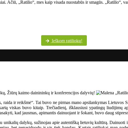
siai. Ačiū, „Ratilio“, mes kaip visada nuostabūs ir smagūs. „Ratilio“, va
Šventės dalyvių margumynas Utenos kultūros centro nuotraukų albume
Ieškom ratiliokų!
os, raida ir reikšmė“. Tai buvo ne pirmas mano apsilankymas Lietuvos 
rtą viskas buvo kitaip. Trečiadienį, išklausiusi ypatingų liudijimų ap
sakyti, kad jausmas, apimantis dainuojant ir šokant, buvo daug stipresn
u unikalių dalykų, sužinojau apie autentišką lietuvių kultūrą. Dainuoti i
eriau, bet nepasiduodu ir vis tiek bandau. Kartais ratiliokai man paded