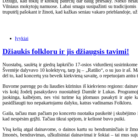
Džiugu, kad tokių ir kitokių patirčių dar daug priešaky. Nieko nela
Vilniaus mokytojų namuose. Labai smagu susipažinti su tradicijomis ir
truputėlį pašokant ir žinoti, kad kažkas seniau vakaro prieblandoje, už
Įvykiai
Džiaukis folkloru ir jis džiaugsis tavimi!
Nuostabų, saulėtą ir giedrą lapkričio 17-osios vidurdienį susirinkome 
Šventėje dalyvavo 10 kolektyvų, tarp jų – „Ratilio“, o su juo ir aš. Ma
dėl to, kad koncertų yra beveik kiekvieną savaitę, o repetuojam antra t
Buvome parengę po du liaudies kūrinius iš kiekvieno regiono: dainavom
vis kokį žodelį pasakydavo nuostabieji Damilė ir Lukas. Programoj
juokinga, kalbėjom, nes visi turime ką įdomaus pasakyti ir apie k
pasidžiaugti tuo nepakartojamu dalyku, katras vadinamas Folkloru.
Gaila, tačiau man pačiam po koncerto nuotaika pasikeitė į skubėjimo ir
kad nespėsim grįžti. Tačiau tikrai spėjom, ir kelionė buvo puiki.
Visą kelią atgal dainavome, o dainos kartu su bendraminčiais ir žmonė
žmonės, bendravimas, užkulisiniai dainavimai ir šokiai – tai mus suju