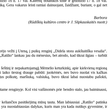
odžio 16 d. 17 val. Kairėnų botanikos sode ir gruodžio 17 d. 18 val.
. Gera vakarus leisti ramiai dainuojant, žaidžiant, buriant, o gal net
Barbora
(Rūdiškių kultūros centro ir J. Slipkauskaitės nuotr.)
ėjo vežti į Uteną, į puikų renginį „Didela stora aukštaitiška vesalia“.
„Ratilio“ lankau jau du mėnesius, bet atrodo, kad tikrai ilgiau – turbūt
 šeštinį ir nepakartojamąjį Mėmelio keturkinkį, apie kiekvieną regioną
 laiko tiesiog drauge pabūti: juokėmės, nes buvo nuolat vis kažkas
s polkutę, maršiuką, valsiuką, buvo tikrai labai nuostabu pašokti,
itame renginyje. Kol visi vaišinomės prie bendro stalo, jau baiminausi,
r keliančios pasitikėjimą mūsų tauta. Man labiausiai „Ratilio“ patinka
as yra nuostabiausias dalykas, kuris man yra kada nutikęs gyvenime, ir