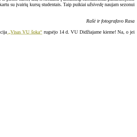
artu su įvairių kursų studentais. Taip puikiai
užsivedę
naujam sezonui
Rašė ir fotografavo Rasa
cija
„Visas VU šoka“
rugsėjo 14 d. VU Didžiajame kieme! Na, o jei