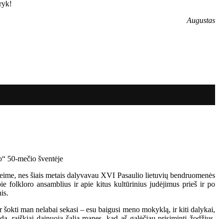
ryk!
Augustas
Seime, nes šiais metais dalyvavau XVI Pasaulio lietuvių bendruomenės
ie folkloro ansamblius ir apie kitus kultūrinius judėjimus prieš ir po
is.
r šokti man nelabai sekasi – esu baigusi meno mokyklą, ir kiti dalykai,
a, raiškiai dainuoja šalia manęs, kad aš galėčiau prisiminti žodžius.