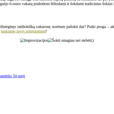
sėjo 6-osios vakarą praleidom šėliodami ir šokdami tradicinius šokius k
al išmėginęs ratiliokišką vakaronę norėtum pašokti dar? Puiki proga – ak
laukiame tavęs prisijungiant
!
nsamblio 50-metį