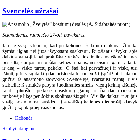
Svencelės užrašai
Sekmadienis, rugpjūčio 27-oji, pavakarys.
Jau ne sykį įsitikinau, kad po kelionės išsikrauti daiktus užtrunka
žymiai ilgiau nei juos išvykstant susikrauti. Ruošiantis išvykti apie
daiktus galvoji labai praktiškai: reikės tiek ir tiek marškinėlių, nes
bus šilta, dar pasiimsiu šitas kelnes ir batus, nes eisim į gamtą, dar tą
ir aną – visko turėtų pakakti. O štai kai parvažiuoji ir viską turi
išimti, prie visų daiktų dar prisideda ir parsivežti įspūdžiai. Ir dabar,
grįžusi iš ansamblio stovyklos Svencelėje, tvarkausi mantą ir vis
stabteliu: iš striukės pabyra Juodkrantės smėlis, vienų kelnių kišenėje
randu pluoštelį pelkėse nusiskintų gailių, o čia dar marškinių
rankovėje likęs per šokius skolintas žiogelis. Visi šie daiktai ir su jais
susiję prisiminimai susideda į savotišką kelionės dienoraštį; darsyk
grįžtu į ką tik praėjusias dienas.
Kelionės
Skaityti daugiau...