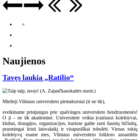
Naujienos
Tavęs laukia „Ratilio“
Mielieji Vilniaus universiteto pirmakursiai (ir ne tik),
sveikiname prisijungus prie spalvingos universiteto bendruomenės!
O ji – ne tik akademinė. Universitete veikia įvairiausi kolektyvai,
klubai, draugijos, organizacijos, kuriose galite rasti šaunių bičiulių,
prasmingai leisti laisvalaikį ir visapusiškai tobulėti. Vienas tokių
kolektyvų esame mes, Vilniaus universiteto folkloro ansamblis