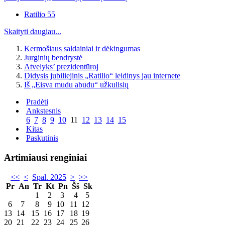
Ratilio 55
Skaityti daugiau...
Kermošiaus saldainiai ir dėkingumas
Jurginių bendrystė
Atvelyks’ prezidentūroj
Didysis jubiliejinis „Ratilio“ leidinys jau internete
Iš „Eisva mudu abudu“ užkulisių
Pradėti
Ankstesnis
6
7
8
9
10
11
12
13
14
15
Kitas
Paskutinis
Artimiausi renginiai
<<
<
Spal. 2025
>
>>
Pr
An
Tr
Kt
Pn
Šš
Sk
1
2
3
4
5
6
7
8
9
10
11
12
13
14
15
16
17
18
19
20
21
22
23
24
25
26