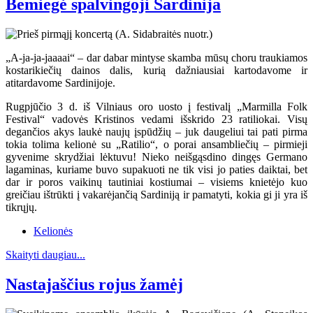
Bemiegė spalvingoji Sardinija
„A-ja-ja-jaaaai“ – dar dabar mintyse skamba mūsų choru traukiamos
kostarikiečių dainos dalis, kurią dažniausiai kartodavome ir
atitardavome Sardinijoje.
Rugpjūčio 3 d. iš Vilniaus oro uosto į festivalį „Marmilla Folk
Festival“ vadovės Kristinos vedami išskrido 23 ratiliokai. Visų
degančios akys laukė naujų įspūdžių – juk daugeliui tai pati pirma
tokia tolima kelionė su „Ratilio“, o porai ansambliečių – pirmieji
gyvenime skrydžiai lėktuvu! Nieko neišgąsdino dingęs Germano
lagaminas, kuriame buvo supakuoti ne tik visi jo paties daiktai, bet
dar ir poros vaikinų tautiniai kostiumai – visiems knietėjo kuo
greičiau ištrūkti į vakarėjančią Sardiniją ir pamatyti, kokia gi ji yra iš
tikrųjų.
Kelionės
Skaityti daugiau...
Nastajaščius rojus žamėj