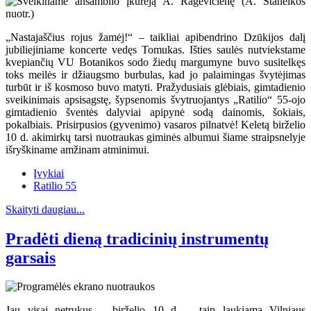
„Nastajaščius rojus žamėj!“ – taikliai apibendrino Dzūkijos dalį
jubiliejiniame koncerte vedęs Tomukas. Išties saulės nutviekstame
kvepiančių VU Botanikos sodo žiedų margumyne buvo susitelkęs
toks meilės ir džiaugsmo burbulas, kad jo palaimingas švytėjimas
turbūt ir iš kosmoso buvo matyti. Pražydusiais glėbiais, gimtadienio
sveikinimais apsisagstę, šypsenomis švytruojantys „Ratilio“ 55-ojo
gimtadienio šventės dalyviai apipynė sodą dainomis, šokiais,
pokalbiais. Prisirpusios (gyvenimo) vasaros pilnatvė! Keletą birželio
10 d. akimirkų tarsi nuotraukas giminės albumui šiame straipsnelyje
išryškiname amžinam atminimui.
Įvykiai
Ratilio 55
Skaityti daugiau...
Pradėti dieną tradicinių instrumentų
garsais
Jau visai netrukus – birželio 10 d. – taip laukiama Vilniaus