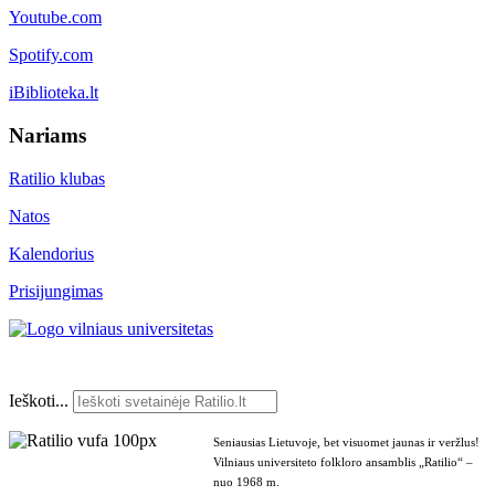
Youtube.com
Spotify.com
iBiblioteka.lt
Nariams
Ratilio klubas
Natos
Kalendorius
Prisijungimas
Ieškoti...
Seniausias Lietuvoje, bet visuomet jaunas ir veržlus!
Vilniaus universiteto folkloro ansamblis „Ratilio“ –
nuo 1968 m.