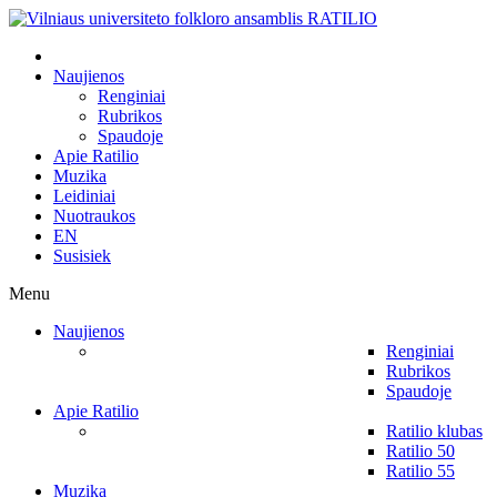
Naujienos
Renginiai
Rubrikos
Spaudoje
Apie Ratilio
Muzika
Leidiniai
Nuotraukos
EN
Susisiek
Menu
Naujienos
Renginiai
Rubrikos
Spaudoje
Apie Ratilio
Ratilio klubas
Ratilio 50
Ratilio 55
Muzika