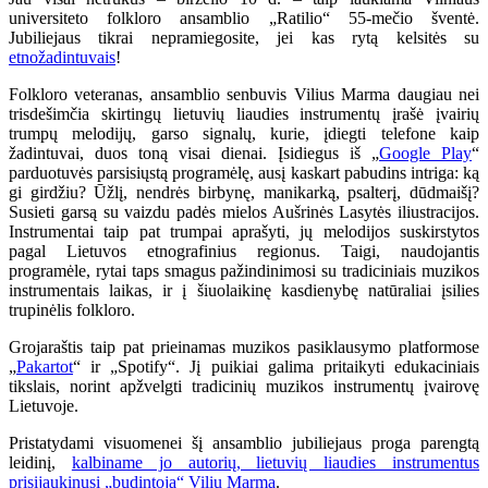
universiteto folkloro ansamblio „Ratilio“ 55-mečio šventė.
Jubiliejaus tikrai nepramiegosite, jei kas rytą kelsitės su
etnožadintuvais
!
Folkloro veteranas, ansamblio senbuvis Vilius Marma daugiau nei
trisdešimčia skirtingų lietuvių liaudies instrumentų įrašė įvairių
trumpų melodijų, garso signalų, kurie, įdiegti telefone kaip
žadintuvai, duos toną visai dienai. Įsidiegus iš „
Google Play
“
parduotuvės parsisiųstą programėlę, ausį kaskart pabudins intriga: ką
gi girdžiu? Ūžlį, nendrės birbynę, manikarką, psalterį, dūdmaišį?
Susieti garsą su vaizdu padės mielos Aušrinės Lasytės iliustracijos.
Instrumentai taip pat trumpai aprašyti, jų melodijos suskirstytos
pagal Lietuvos etnografinius regionus. Taigi, naudojantis
programėle, rytai taps smagus pažindinimosi su tradiciniais muzikos
instrumentais laikas, ir į šiuolaikinę kasdienybę natūraliai įsilies
trupinėlis folkloro.
Grojaraštis taip pat prieinamas muzikos pasiklausymo platformose
„
Pakartot
“ ir „Spotify“. Jį puikiai galima pritaikyti edukaciniais
tikslais, norint apžvelgti tradicinių muzikos instrumentų įvairovę
Lietuvoje.
Pristatydami visuomenei šį ansamblio jubiliejaus proga parengtą
leidinį,
kalbiname jo autorių, lietuvių liaudies instrumentus
prisijaukinusį „budintoją“ Vilių Marmą
.