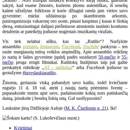
„Ratilio“. Nors trumpai nusakyti kolektyvo idėją sunku, galėtume
sakyti, kad esame žmonės, kuriems įdomu autentiškas, iš senelių
kaime užrašytas folkloras ir kurie džiugiai randa jam vietos savo
gyvenime: mielai uždainuoja po skambiomis arkomis,
pasiorganizuoja vakaronę oro uoste, pinasi kaspinus į kasas ir šiokią
dieną, entuziastingai dalijasi piešiniuose atrastomis tautinio kostiumo
detalėmis ar pateikėjų įrašuose nugirstais muzikantų viražais.
Vis tiek nelabai aišku, kas tas „Ratilio“? Naršykite
ansamblio
svetainę
,
Instagram
,
Facebook
,
YouTube
paskyras – ten
rasite margiausių mūsų veiklos atspindžių. Apie ansamblio reikšmę
jo narių ir šalies gyvenime įspūdį padės susidaryti
50-mečio
ir
55-
mečio
proga rengti filmukai. Ratiliokų liudijimus taip pat galite
perskaityti rubrikoje „
Aš – ratiliokas
“ arba
Facebook
įrašuose su
grotažyme
#tavęslaukiaratilio
.
Žinoma, geriausia viską pabandyti savo kailiu, todėl kviečiame
rugsėjo 11 d. 18 val. ateiti į naujų narių priėmimo šventę –
papasakosite mums apie save, padainuosite kokią nors patinkančią
dainą, įsisuksite į bendrą šokių ratą. Gal susišypsosim?
Lauksime jūsų Didžiojoje Auloje (
M. K. Čiurlionio g. 21
). Iki!
Kvietimai