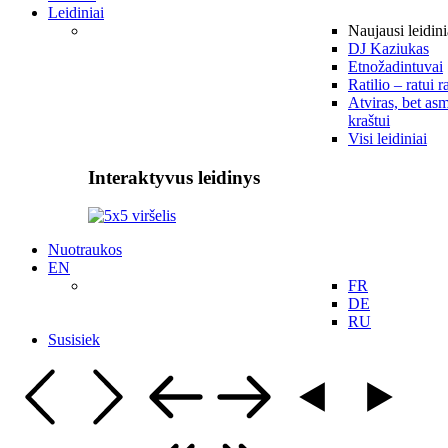
Leidiniai
Naujausi leidini
DJ Kaziukas
Etnožadintuvai
Ratilio – ratui r
Atviras, bet asm
kraštui
Visi leidiniai
Interaktyvus leidinys
Nuotraukos
EN
FR
DE
RU
Susisiek