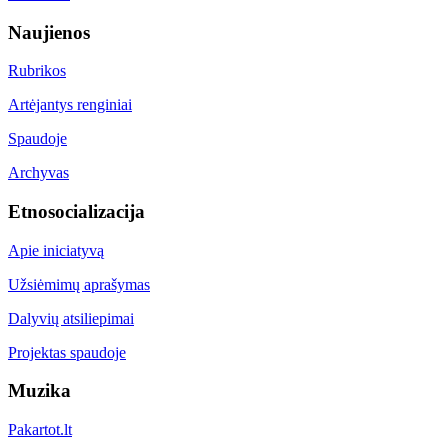
Naujienos
Rubrikos
Artėjantys renginiai
Spaudoje
Archyvas
Etnosocializacija
Apie iniciatyvą
Užsiėmimų aprašymas
Dalyvių atsiliepimai
Projektas spaudoje
Muzika
Pakartot.lt