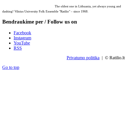
The oldest one in Lithuania, yet always young and
dashing! Vilnius University Folk Ensemble "Ratilio" – since 1968.
Bendraukime per / Follow us on
Facebook
Instagram
YouTube
RSS
Privatumo politika
| © Ratilio.lt
Go to top