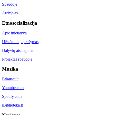
Spaudoje
Archyvas
Etnosocializacija
Apie iniciatyvą
Užsiėmimų aprašymas
Dalyvių atsiliepimai
Projektas spaudoje
Muzika
Pakartot.lt
Youtube.com
Spotify.com
iBiblioteka.lt