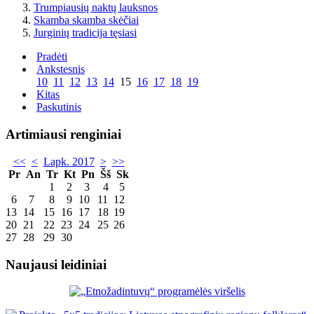
Trumpiausių naktų lauksnos
Skamba skamba skėčiai
Jurginių tradicija tęsiasi
Pradėti
Ankstesnis
10
11
12
13
14
15
16
17
18
19
Kitas
Paskutinis
Artimiausi renginiai
<<
<
Lapk. 2017
>
>>
Pr
An
Tr
Kt
Pn
Šš
Sk
1
2
3
4
5
6
7
8
9
10
11
12
13
14
15
16
17
18
19
20
21
22
23
24
25
26
27
28
29
30
Naujausi leidiniai