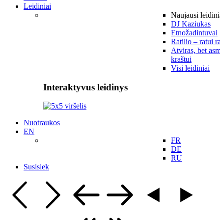
Leidiniai
Naujausi leidini
DJ Kaziukas
Etnožadintuvai
Ratilio – ratui r
Atviras, bet asm
kraštui
Visi leidiniai
Interaktyvus leidinys
Nuotraukos
EN
FR
DE
RU
Susisiek