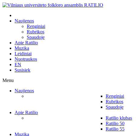
Naujienos
Renginiai
Rubrikos
Spaudoje
Apie Ratilio
Muzika
Leidiniai
Nuotraukos
EN
Susisiek
Menu
Naujienos
Renginiai
Rubrikos
Spaudoje
Apie Ratilio
Ratilio klubas
Ratilio 50
Ratilio 55
Muzika