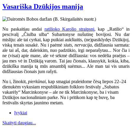
Vasariška Dzūkijos manija
Nu paskaitiau andai
ratilioko Karolio straipsnį
, kap „Ratilio“ in
pescivalį „Čiulba ulba“ Subartonyse nušutinę bovijosi. Nu dar
misliju: ale tai cyrkai, kap puikiai aukštaitis, (ne)pasiklydęs Dzūkijoj,
viską tenais susakė. Nu i paėmė
siuts
,
nervacija
, didžiausia sarmata:
ale tai aš, dar, daleiskim, nuo padzūkio, irgi neparašytau... Nor čia i
ne (visai) apie mane, ale vė sėkmė didžiausia: vos nedėlia praėjus –
jau mes vė in Dzūkiją varom. Tai jau čionais, klausykit, kokia, kiba,
dzūkiška manija tą mūs ansamblį suėmus... Ale man tai vis unaris
didžiausias čionais jum rašyti.
Nu i, žinokit,
pierkūnai
, kap smagiai praleidome čėsą liepos 22–24
dienukėm vykusiam respublikiniam folkloro festivaly „Subatos
vakarėly“ Marcinkonyse
– ale ne tik Marcinkonyse, ba i visam
Dzūkijos nacionaliniam parke. Nu i pritikom kap tę buvę, ba
festivalis skyrtas jaunimo metam.
Įvykiai
Skaityti daugiau...