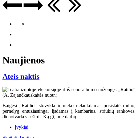
Naujienos
Ateis naktis
Baigėsi „Ratilio“ stovykla ir nieko nelaukdamas prisistatė ruduo,
pernelyg entuziastingai lįsdamas į kambarius, striukių rankoves,
dienotvarkes ir širdį. Ką gi, prie darbų.
Įvykiai
Skaityti daugiau...