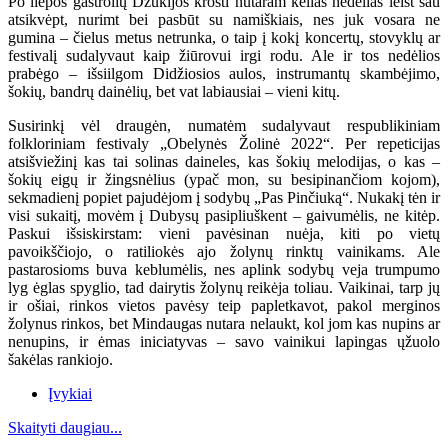
Po liepos gastrolių Dzūkijos krošti nutaram kelias nedėlias leist sau
atsikvėpt, nurimt bei pasbūt su namiškiais, nes juk vosara ne
gumina – čielus metus netrunka, o taip į kokį koncertų, stovyklų ar
festivalį sudalyvaut kaip žiūrovui irgi rodu. Ale ir tos nedėlios
prabėgo – išsiilgom Didžiosios aulos, instrumantų skambėjimo,
šokių, bandrų dainėlių, bet vat labiausiai – vieni kitų.
Susirinkį vėl draugėn, numatėm sudalyvaut respublikiniam
folkloriniam festivaly „Obelynės Žolinė 2022“. Per repeticijas
atsišviežinį kas tai solinas daineles, kas šokių melodijas, o kas –
šokių eigų ir žingsnėlius (ypač mon, su besipinančiom kojom),
sekmadienį popiet pajudėjom į sodybų „Pas Pinčiuką“. Nukakį tėn ir
visi sukaitį, movėm į Dubysų pasipliuškent – gaivumėlis, ne kitėp.
Paskui išsiskirstam: vieni pavėsinan nuėja, kiti po vietų
pavoikščiojo, o ratiliokės ajo žolynų rinktų vainikams. Ale
pastarosioms buva keblumėlis, nes aplink sodybų veja trumpumo
lyg ėglas spyglio, tad dairytis žolynų reikėja toliau. Vaikinai, tarp jų
ir ošiai, rinkos vietos pavėsy teip papletkavot, pakol merginos
žolynus rinkos, bet Mindaugas nutara nelaukt, kol jom kas nupins ar
nenupins, ir ėmas iniciatyvas – savo vainikui lapingas ųžuolo
šakėlas rankiojo.
Įvykiai
Skaityti daugiau...