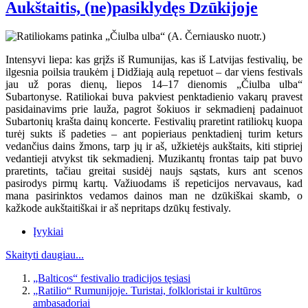
Aukštaitis, (ne)pasiklydęs Dzūkijoje
Intensyvi liepa: kas grįžs iš Rumunijas, kas iš Latvijas festivalių, be
ilgesnia poilsia traukėm į Didžiają aulą repetuot – dar viens festivals
jau už poras dienų, liepos 14–17 dienomis „Čiulba ulba“
Subartonyse. Ratiliokai buva pakviest penktadienio vakarų pravest
pasidainavims prie lauža, pagrot šokiuos ir sekmadienį padainuot
Subartonių krašta dainų koncerte. Festivalių praretint ratiliokų kuopa
turėj sukts iš padeties – ant popieriaus penktadienį turim keturs
vedančius dains žmons, tarp jų ir aš, užkietėjs aukštaits, kiti stipriej
vedantieji atvykst tik sekmadienį. Muzikantų frontas taip pat buvo
praretints, tačiau greitai susidėj naujs sąstats, kurs ant scenos
pasirodys pirmų kartų. Važiuodams iš repeticijos nervavaus, kad
mana pasirinktos vedamos dainos man ne dzūkiškai skamb, o
kažkode aukštaitiškai ir aš nepritaps dzūkų festivaly.
Įvykiai
Skaityti daugiau...
„Balticos“ festivalio tradicijos tęsiasi
„Ratilio“ Rumunijoje. Turistai, folkloristai ir kultūros
ambasadoriai