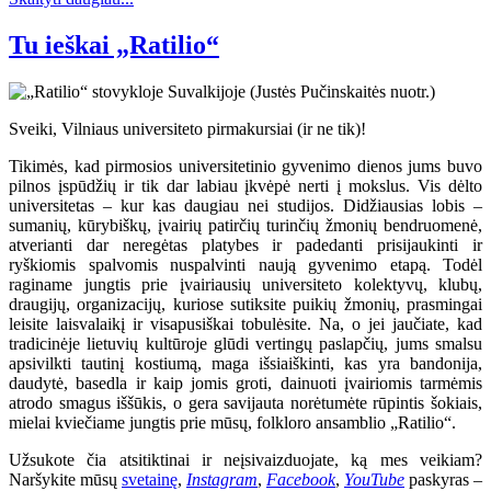
Tu ieškai „Ratilio“
Sveiki, Vilniaus universiteto pirmakursiai (ir ne tik)!
Tikimės, kad pirmosios universitetinio gyvenimo dienos jums buvo
pilnos įspūdžių ir tik dar labiau įkvėpė nerti į mokslus. Vis dėlto
universitetas – kur kas daugiau nei studijos. Didžiausias lobis –
sumanių, kūrybiškų, įvairių patirčių turinčių žmonių bendruomenė,
atverianti dar neregėtas platybes ir padedanti prisijaukinti ir
ryškiomis spalvomis nuspalvinti naują gyvenimo etapą. Todėl
raginame jungtis prie įvairiausių universiteto kolektyvų, klubų,
draugijų, organizacijų, kuriose sutiksite puikių žmonių, prasmingai
leisite laisvalaikį ir visapusiškai tobulėsite. Na, o jei jaučiate, kad
tradicinėje lietuvių kultūroje glūdi vertingų paslapčių, jums smalsu
apsivilkti tautinį kostiumą, maga išsiaiškinti, kas yra bandonija,
daudytė, basedla ir kaip jomis groti, dainuoti įvairiomis tarmėmis
atrodo smagus iššūkis, o gera savijauta norėtumėte rūpintis šokiais,
mielai kviečiame jungtis prie mūsų, folkloro ansamblio „Ratilio“.
Užsukote čia atsitiktinai ir neįsivaizduojate, ką mes veikiam?
Naršykite mūsų
svetainę
,
Instagram
,
Facebook
,
YouTube
paskyras –