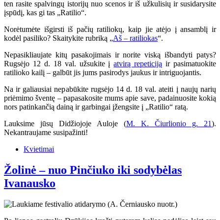
ten rasite spalvingų istorijų nuo scenos ir iš užkulisių ir susidarysite
įspūdį, kas gi tas „Ratilio“.
Norėtumėte išgirsti iš pačių ratiliokų, kaip jie atėjo į ansamblį ir
kodėl pasiliko? Skaitykite rubriką „
Aš – ratiliokas
“.
Nepasikliaujate kitų pasakojimais ir norite viską išbandyti patys?
Rugsėjo 12 d. 18 val. užsukite į
atvirą repeticiją
ir pasimatuokite
ratilioko kailį – galbūt jis jums pasirodys jaukus ir intriguojantis.
Na ir galiausiai nepabūkite rugsėjo 14 d. 18 val. ateiti į naujų narių
priėmimo šventę – papasakosite mums apie save, padainuosite kokią
nors patinkančią dainą ir garbingai įžengsite į „Ratilio“ ratą.
Lauksime jūsų Didžiojoje Auloje (
M. K. Čiurlionio g. 21
).
Nekantraujame susipažinti!
Kvietimai
Žolinė – nuo Pinčiuko iki sodybėlas
Ivanausko