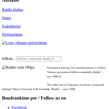
Nariams
Ratilio klubas
Natos
Kalendorius
Prisijungimas
Ieškoti...
Seniausias Lietuvoje, bet visuomet jaunas ir veržlus!
Vilniaus universiteto folkloro ansamblis „Ratilio“ –
nuo 1968 m.
The oldest one in Lithuania, yet always young and
dashing! Vilnius University Folk Ensemble "Ratilio" – since 1968.
Bendraukime per / Follow us on
Facebook