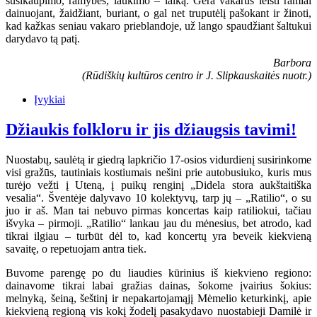
susikaupimo, ramybės, laukimo – laiką. Gera vakarus leisti ramiai
dainuojant, žaidžiant, buriant, o gal net truputėlį pašokant ir žinoti,
kad kažkas seniau vakaro prieblandoje, už lango spaudžiant šaltukui
darydavo tą patį.
Barbora
(Rūdiškių kultūros centro ir J. Slipkauskaitės nuotr.)
Įvykiai
Džiaukis folkloru ir jis džiaugsis tavimi!
Nuostabų, saulėtą ir giedrą lapkričio 17-osios vidurdienį susirinkome
visi gražūs, tautiniais kostiumais nešini prie autobusiuko, kuris mus
turėjo vežti į Uteną, į puikų renginį „Didela stora aukštaitiška
vesalia“. Šventėje dalyvavo 10 kolektyvų, tarp jų – „Ratilio“, o su
juo ir aš. Man tai nebuvo pirmas koncertas kaip ratiliokui, tačiau
išvyka – pirmoji. „Ratilio“ lankau jau du mėnesius, bet atrodo, kad
tikrai ilgiau – turbūt dėl to, kad koncertų yra beveik kiekvieną
savaitę, o repetuojam antra tiek.
Buvome parengę po du liaudies kūrinius iš kiekvieno regiono:
dainavome tikrai labai gražias dainas, šokome įvairius šokius:
melnyką, šeiną, šeštinį ir nepakartojamąjį Mėmelio keturkinkį, apie
kiekvieną regioną vis kokį žodelį pasakydavo nuostabieji Damilė ir