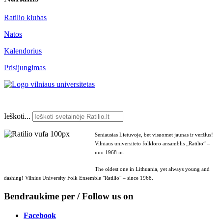
Ratilio klubas
Natos
Kalendorius
Prisijungimas
Ieškoti...
Seniausias Lietuvoje, bet visuomet jaunas ir veržlus!
Vilniaus universiteto folkloro ansamblis „Ratilio“ –
nuo 1968 m.
The oldest one in Lithuania, yet always young and
dashing! Vilnius University Folk Ensemble "Ratilio" – since 1968.
Bendraukime per / Follow us on
Facebook