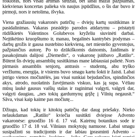
folkloras, nors visad artimas širdžiai, bet labai mažai pažįstamas,
kiekvienas koncertas palieka vis naujus įspūdžius, o šis dar buvo ir
pirmoji, nors ir netolima, išvyka.
Viena gražiausių vakaronės patirčių – dviejų kartų susitikimas ir
pasidalinimas. Vakaras prasidėjo parodos atidarymu – pristatyti
rūdiškietės Valentinos Golubevos kryželiu siuvinėti darbai.
Neįtikėtino kruopštumo ir, manau, begalinės kantrybės įrodymas –
darbų grožis ir gausa nustebino kiekvieną, net miestelio gyventojus,
pažįstančius autorę. Po to dzūkiškomis dainomis, žaidimais ir
pasakojimais dalijosi „Diemedis“, o vakaronę įsiūbavo „Ratilio“.
Būtent šis dviejų ansamblių susitikimas mane labiausiai palietė. Nors
pirmasis ansamblis senjorų, antrasis – studentų, abu tryško
veržlumu, energija, ir visiems buvo smagu kartu šokti ir žaisti. Labai
įstrigo vienos močiutėlės, jau visai sunkiai bejudančios, spindinčios
akys, atrodo, nuolatinis žavėjimasis viskuo, kas ją supa. Vėliau
mūsų laukė gausus vaišių stalas ir raginimai valgyti, valgyti dar,
valgyti daugiau, „nes tokių gardumynų grįžę į Vilnių negausit.“
Sãva, visai kaip kaime pas močiutę...
Džiugu, kad tokių ir kitokių patirčių dar daug priešaky. Nieko
nelaukdamas „Ratilio“ kviečia susitikti dviejose Advento
vakaronėse: gruodžio 16 d. 17 val. Kairėnų botanikos sode ir
gruodžio 17 d. 18 val. Vilniaus mokytojų namuose. Labai smagu
susipažinti su tradicijomis ir dar labiau įprasminti Advento –