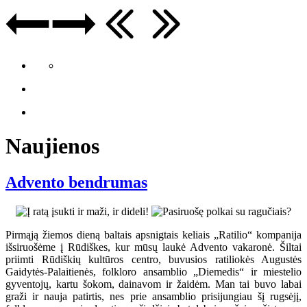
Naujienos
Advento bendrumas
Pirmąją žiemos dieną baltais apsnigtais keliais „Ratilio“ kompanija
išsiruošėme į Rūdiškes, kur mūsų laukė Advento vakaronė. Šiltai
priimti Rūdiškių kultūros centro, buvusios ratiliokės Augustės
Gaidytės-Palaitienės, folkloro ansamblio „Diemedis“ ir miestelio
gyventojų, kartu šokom, dainavom ir žaidėm. Man tai buvo labai
graži ir nauja patirtis, nes prie ansamblio prisijungiau šį rugsėjį,