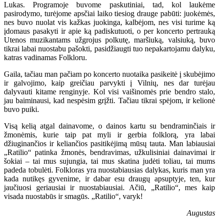
Lukas. Programoje buvome paskutiniai, tad, kol laukėme
pasirodymo, turėjome apsčiai laiko tiesiog drauge pabūti: juokėmės,
nes buvo nuolat vis kažkas juokinga, kalbėjom, nes visi turime ką
įdomaus pasakyti ir apie ką padiskutuoti, o per koncerto pertrauką
Utenos muzikantams užgrojus polkutę, maršiuką, valsiuką, buvo
tikrai labai nuostabu pašokti, pasidžiaugti tuo nepakartojamu dalyku,
katras vadinamas Folkloru.
Gaila, tačiau man pačiam po koncerto nuotaika pasikeitė į skubėjimo
ir galvojimo, kaip greičiau parvykti į Vilnių, nes dar turėjau
dalyvauti kitame renginyje. Kol visi vaišinomės prie bendro stalo,
jau baiminausi, kad nespėsim grįžti. Tačiau tikrai spėjom, ir kelionė
buvo puiki.
Visą kelią atgal dainavome, o dainos kartu su bendraminčiais ir
žmonėmis, kurie taip pat myli ir gerbia folklorą, yra labai
džiuginančios ir keliančios pasitikėjimą mūsų tauta. Man labiausiai
„Ratilio“ patinka žmonės, bendravimas, užkulisiniai dainavimai ir
šokiai – tai mus sujungia, tai mus skatina judėti toliau, tai mums
padeda tobulėti. Folkloras yra nuostabiausias dalykas, kuris man yra
kada nutikęs gyvenime, ir dabar esu draugų apsuptyje, ten, kur
jaučiuosi geriausiai ir nuostabiausiai. Ačiū, „Ratilio“, mes kaip
visada nuostabūs ir smagūs. „Ratilio“, varyk!
Augustas