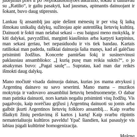
judėjimus prieš ir po Nepriklausomybės atkūrimo, šokau ir dainavau
su „Ratilio“, ir galiu pasakyti, kad jausmas, apimantis dainuojant ir
šokant, buvo daug stipresnis.
Lankau šį ansamblį jau apie dešimt mėnesių ir per visą šį laiką
išmokau unikalių dalykų, sužinojau apie autentišką lietuvių kultūrą.
Dainuoti ir šokti man nelabai sekasi – esu baigusi meno mokyklą, ir
kiti dalykai, pavyzdžiui, marginti kiaušinius arba karpyti karpinius,
man sekasi geriau, bet nepasiduodu ir vis tiek bandau. Kartais
ratiliokai man padeda, raiškiai dainuoja šalia manęs, kad aš galėčiau
prisiminti žodžius. Koncerte pamiršau šokį ir susinervinusi
paklausiau ansamblioko: „Į kurią pusę man reikia suktis?“, o jo
atsakymas buvo: „Pagal saulę“... Supratau, kad man dar reikės
išmokti daug dalykų.
Mano močiutė visada dainuoja dainas, kurias jos mama atvykusi į
Argentiną dainavo su savo seserimi. Mano mama – muzikos
mokytoja ir vadovavo ansambliui lietuvių bendruomenėje. O dabar
man patinka dainuoti, nors kartais negaliu prisiminti visų žodžių. Vis
pagalvoju, kaip norėčiau grįžusi į Argentiną dainuoti su jomis arba
galbūt įkurti Argentinos lietuvių folkloro ansamblį… Kaip svarbu
išlaikyti žinių perdavimą iš kartos į kartą! Kaip svarbu rūpintis
nematerialiuoju kultūros paveldu! Ypač šiandien, kai pasaulyje vis
labiau įsigali kultūrinė homogenizacija.
Malena