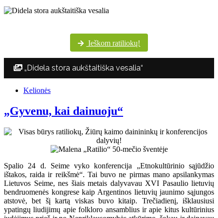
Šventės dalyvių margumynas Utenos kultūros centro nuotraukų albume
Ieškom ratiliokų!
„Didela stora aukštaitiška vesalia“
Kelionės
„Gyvenu, kai dainuoju“
Spalio 24 d. Seime vyko konferencija „Etnokultūrinio sąjūdžio
ištakos, raida ir reikšmė“. Tai buvo ne pirmas mano apsilankymas
Lietuvos Seime, nes šiais metais dalyvavau XVI Pasaulio lietuvių
bendruomenės kongrese kaip Argentinos lietuvių jaunimo sąjungos
atstovė, bet šį kartą viskas buvo kitaip. Trečiadienį, išklausiusi
ypatingų liudijimų apie folkloro ansamblius ir apie kitus kultūrinius