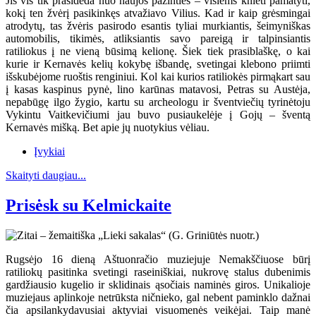
Jis vis tik prasideda nuo naujos pažinties – visiems knieti pamatyti,
kokį ten žvėrį pasikinkęs atvažiavo Vilius. Kad ir kaip grėsmingai
atrodytų, tas žvėris pasirodo esantis tyliai murkiantis, šeimyniškas
automobilis, tikimės, atliksiantis savo pareigą ir talpinsiantis
ratiliokus į ne vieną būsimą kelionę. Šiek tiek prasiblaškę, o kai
kurie ir Kernavės kelių kokybę išbandę, svetingai klebono priimti
išskubėjome ruoštis renginiui. Kol kai kurios ratiliokės pirmąkart sau
į kasas kaspinus pynė, lino karūnas matavosi, Petras su Austėja,
nepabūgę ilgo žygio, kartu su archeologu ir šventviečių tyrinėtoju
Vykintu Vaitkevičiumi jau buvo pusiaukelėje į Gojų – šventą
Kernavės mišką. Bet apie jų nuotykius vėliau.
Įvykiai
Skaityti daugiau...
Prisėsk su Kelmickaite
Rugsėjo 16 dieną Aštuonračio muziejuje Nemakščiuose būrį
ratiliokų pasitinka svetingi raseiniškiai, nukrovę stalus dubenimis
gardžiausio kugelio ir sklidinais ąsočiais naminės giros. Unikalioje
muziejaus aplinkoje netrūksta ničnieko, gal nebent paminklo dažnai
čia apsilankydavusiai aktyviai visuomenės veikėjai. Taip manė