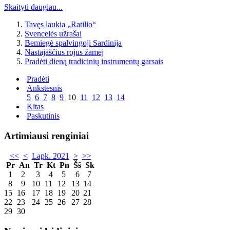
Skaityti daugiau...
Tavęs laukia „Ratilio“
Svencelės užrašai
Bemiegė spalvingoji Sardinija
Nastajaščius rojus žamėj
Pradėti dieną tradicinių instrumentų garsais
Pradėti
Ankstesnis
5
6
7
8
9
10
11
12
13
14
Kitas
Paskutinis
Artimiausi renginiai
<<
<
Lapk. 2021
>
>>
Pr
An
Tr
Kt
Pn
Šš
Sk
1
2
3
4
5
6
7
8
9
10
11
12
13
14
15
16
17
18
19
20
21
22
23
24
25
26
27
28
29
30