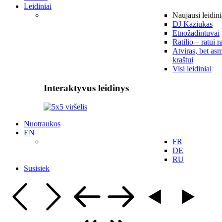
Leidiniai
Naujausi leidini
DJ Kaziukas
Etnožadintuvai
Ratilio – ratui r
Atviras, bet asm
kraštui
Visi leidiniai
Interaktyvus leidinys
Nuotraukos
EN
FR
DE
RU
Susisiek