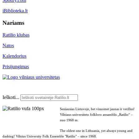
Spotify.com
iBiblioteka.lt
Nariams
Ratilio klubas
Natos
Kalendorius
Prisijungimas
Ieškoti...
Seniausias Lietuvoje, bet visuomet jaunas ir veržlus!
Vilniaus universiteto folkloro ansamblis „Ratilio“ –
nuo 1968 m.
The oldest one in Lithuania, yet always young and
dashing! Vilnius University Folk Ensemble "Ratilio" – since 1968.