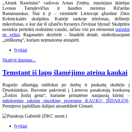
„Atrask Raseinius“ vadovas Arnas Zmitra, muziejaus įkūrėjas
Leonas Tamulevičius ir liaudies meistras Ričardas
Ramanauskas.
Štai ir ji – vienintelė Lietuvoje ąžuolinė Zitos
Kelmickaitės skulptūra. Kairėje rankoje telefonas, dešinėje
mikrofonas, o kur dar iš užančio byrantys čirviniai blynai! Skulptūra
nesiekia perteikti realistinio vaizdo, tačiau visi jos elementai
parinkti
ne veltui
. Raganaitės skrybėlė – šmaikšti detalė, simbolizuojanti
„zitiškumą“, kuriam neįmanoma atsispirti.
Įvykiai
Skaityti daugiau...
Temstant iš lapų šlamėjimo ateina kaukai
Rugsėjo aštuntąją ratiliokai po darbų ir paskaitų skubėjo į
Druskininkus. Buvome pakviesti į Lietuvos pasakotojų konkursą
„Žodzis žodzį gena“, kuriame pristatėme naujausią kūrinį –
mitologinių sakmių muzikinę programą KAUKŲ IŠDAIGOS
.
Premjeros įspūdžiais dalijasi ansamblietė Gintarė.
Įvykiai