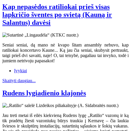
Kap nepasėdos ratiliokai prieš visas
lapkričio šventes po svietą (Kauną ir
Salantus) davėsi
Seniai seniai, dą mano nė kvapo šitam ansambly nebuvo, kap
ratiliokai koncertavo Kaune... Ką jau čia seniai, skubysit pertraukt,
taigi prieš dvi savaiti, naje! O, tai teisybė, pagaliau tai invyko, todė i
jumiem netrivoju papasakot!
Įvykiai
Skaityti daugiau...
Rudens lygiadienio klajonės
Jau treti metai iš eilės kiekvieną Rudens lygę „Ratilio“ vazonų ir ką
tik pradėtų žiesti vazoniukų būrys traukia į Kernavę – čia laukia
šviesos ir skulptūrų instaliacijų, sutartinių sąšaukos ir šokių vakaras.