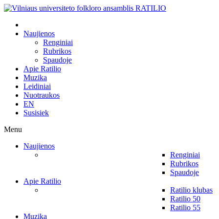
Naujienos
Renginiai
Rubrikos
Spaudoje
Apie Ratilio
Muzika
Leidiniai
Nuotraukos
EN
Susisiek
Menu
Naujienos
Renginiai
Rubrikos
Spaudoje
Apie Ratilio
Ratilio klubas
Ratilio 50
Ratilio 55
Muzika