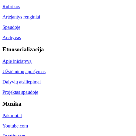
Rubrikos
Artėjantys renginiai
Spaudoje
Archyvas
Etnosocializacija
Apie iniciatyvą
Užsiėmimų aprašymas
Dalyvių atsiliepimai
Projektas spaudoje
Muzika
Pakartot.lt
Youtube.com