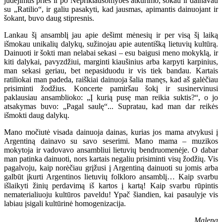
judėjimus prieš ir po Nepriklausomybės atkūrimo, šokau ir dainavau
su „Ratilio“, ir galiu pasakyti, kad jausmas, apimantis dainuojant ir
šokant, buvo daug stipresnis.
Lankau šį ansamblį jau apie dešimt mėnesių ir per visą šį laiką
išmokau unikalių dalykų, sužinojau apie autentišką lietuvių kultūrą.
Dainuoti ir šokti man nelabai sekasi – esu baigusi meno mokyklą, ir
kiti dalykai, pavyzdžiui, marginti kiaušinius arba karpyti karpinius,
man sekasi geriau, bet nepasiduodu ir vis tiek bandau. Kartais
ratiliokai man padeda, raiškiai dainuoja šalia manęs, kad aš galėčiau
prisiminti žodžius. Koncerte pamiršau šokį ir susinervinusi
paklausiau ansamblioko: „Į kurią pusę man reikia suktis?“, o jo
atsakymas buvo: „Pagal saulę“... Supratau, kad man dar reikės
išmokti daug dalykų.
Mano močiutė visada dainuoja dainas, kurias jos mama atvykusi į
Argentiną dainavo su savo seserimi. Mano mama – muzikos
mokytoja ir vadovavo ansambliui lietuvių bendruomenėje. O dabar
man patinka dainuoti, nors kartais negaliu prisiminti visų žodžių. Vis
pagalvoju, kaip norėčiau grįžusi į Argentiną dainuoti su jomis arba
galbūt įkurti Argentinos lietuvių folkloro ansamblį… Kaip svarbu
išlaikyti žinių perdavimą iš kartos į kartą! Kaip svarbu rūpintis
nematerialiuoju kultūros paveldu! Ypač šiandien, kai pasaulyje vis
labiau įsigali kultūrinė homogenizacija.
Malena