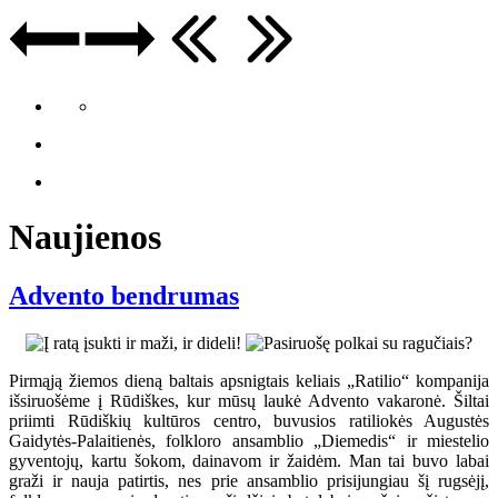
Naujienos
Advento bendrumas
Pirmąją žiemos dieną baltais apsnigtais keliais „Ratilio“ kompanija
išsiruošėme į Rūdiškes, kur mūsų laukė Advento vakaronė. Šiltai
priimti Rūdiškių kultūros centro, buvusios ratiliokės Augustės
Gaidytės-Palaitienės, folkloro ansamblio „Diemedis“ ir miestelio
gyventojų, kartu šokom, dainavom ir žaidėm. Man tai buvo labai
graži ir nauja patirtis, nes prie ansamblio prisijungiau šį rugsėjį,