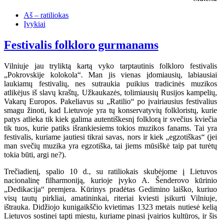
Aš – ratiliokas
Įvykiai
Festivalis folkloro gurmanams
Vilniuje jau tryliktą kartą vyko tarptautinis folkloro festivalis
„Pokrovskije kolokola“. Man jis vienas įdomiausių, labiausiai
laukiamų festivalių, nes sutraukia puikius tradicinės muzikos
atlikėjus iš slavų kraštų, Užkaukazės, tolimiausių Rusijos kampelių,
Vakarų Europos. Pakeliavus su „Ratilio“ po įvairiausius festivalius
smagu žinoti, kad Lietuvoje yra tų konservatyvių folkloristų, kurie
patys atlieka tik kiek galima autentiškesnį folklorą ir svečius kviečia
tik tuos, kurie patiks išrankiesiems tokios muzikos fanams. Tai yra
festivalis, kuriame jautiesi tikrai savas, nors ir kiek „egzotiškas“ (jei
man svečių muzika yra egzotiška, tai jiems mūsiškė taip pat turėtų
tokia būti, argi ne?).
Trečiadienį, spalio 10 d., su ratiliokais skubėjome į Lietuvos
nacionalinę filharmoniją, kurioje įvyko A. Šenderovo kūrinio
„Dedikacija“ premjera. Kūrinys pradėtas Gedimino laiško, kuriuo
visų tautų pirkliai, amatininkai, riteriai kviesti įsikurti Vilniuje,
ištrauka. Didžiojo kunigaikščio kvietimas 1323 metais nutiesė kelią
Lietuvos sostinei tapti miestu, kuriame pinasi įvairios kultūros, ir šis