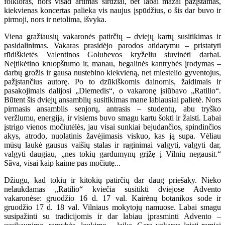
folkloras, nors visad artimas širdžiai, bet labai mažai pažįstamas,
kiekvienas koncertas palieka vis naujus įspūdžius, o šis dar buvo ir
pirmoji, nors ir netolima, išvyka.
Viena gražiausių vakaronės patirčių – dviejų kartų susitikimas ir
pasidalinimas. Vakaras prasidėjo parodos atidarymu – pristatyti
rūdiškietės Valentinos Golubevos kryželiu siuvinėti darbai.
Neįtikėtino kruopštumo ir, manau, begalinės kantrybės įrodymas –
darbų grožis ir gausa nustebino kiekvieną, net miestelio gyventojus,
pažįstančius autorę. Po to dzūkiškomis dainomis, žaidimais ir
pasakojimais dalijosi „Diemedis“, o vakaronę įsiūbavo „Ratilio“.
Būtent šis dviejų ansamblių susitikimas mane labiausiai palietė. Nors
pirmasis ansamblis senjorų, antrasis – studentų, abu tryško
veržlumu, energija, ir visiems buvo smagu kartu šokti ir žaisti. Labai
įstrigo vienos močiutėlės, jau visai sunkiai bejudančios, spindinčios
akys, atrodo, nuolatinis žavėjimasis viskuo, kas ją supa. Vėliau
mūsų laukė gausus vaišių stalas ir raginimai valgyti, valgyti dar,
valgyti daugiau, „nes tokių gardumynų grįžę į Vilnių negausit.“
Sãva, visai kaip kaime pas močiutę...
Džiugu, kad tokių ir kitokių patirčių dar daug priešaky. Nieko
nelaukdamas „Ratilio“ kviečia susitikti dviejose Advento
vakaronėse: gruodžio 16 d. 17 val. Kairėnų botanikos sode ir
gruodžio 17 d. 18 val. Vilniaus mokytojų namuose. Labai smagu
susipažinti su tradicijomis ir dar labiau įprasminti Advento –