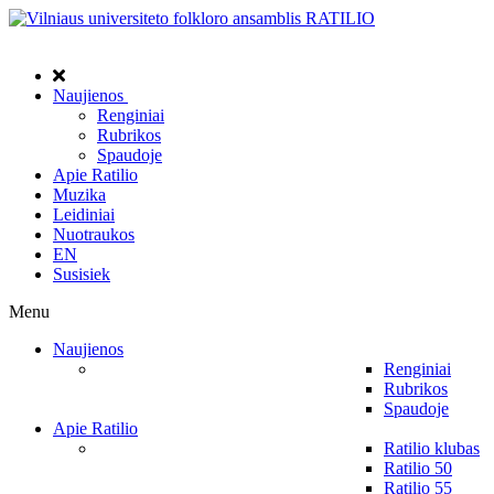
Naujienos
Renginiai
Rubrikos
Spaudoje
Apie Ratilio
Muzika
Leidiniai
Nuotraukos
EN
Susisiek
Menu
Naujienos
Renginiai
Rubrikos
Spaudoje
Apie Ratilio
Ratilio klubas
Ratilio 50
Ratilio 55