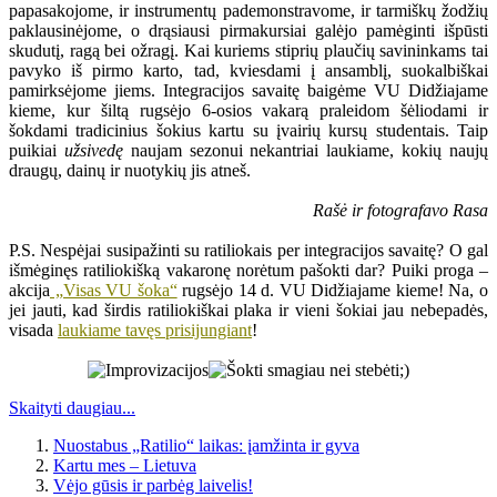
papasakojome, ir instrumentų pademonstravome, ir tarmiškų žodžių
paklausinėjome, o drąsiausi pirmakursiai galėjo pamėginti išpūsti
skudutį, ragą bei ožragį. Kai kuriems stiprių plaučių savininkams tai
pavyko iš pirmo karto, tad, kviesdami į ansamblį, suokalbiškai
pamirksėjome jiems. Integracijos savaitę baigėme VU Didžiajame
kieme, kur šiltą rugsėjo 6-osios vakarą praleidom šėliodami ir
šokdami tradicinius šokius kartu su įvairių kursų studentais. Taip
puikiai
užsivedę
naujam sezonui nekantriai laukiame, kokių naujų
draugų, dainų ir nuotykių jis atneš.
Rašė ir fotografavo Rasa
P.S. Nespėjai susipažinti su ratiliokais per integracijos savaitę? O gal
išmėginęs ratiliokišką vakaronę norėtum pašokti dar? Puiki proga –
akcija
„Visas VU šoka“
rugsėjo 14 d. VU Didžiajame kieme! Na, o
jei jauti, kad širdis ratiliokiškai plaka ir vieni šokiai jau nebepadės,
visada
laukiame tavęs prisijungiant
!
Skaityti daugiau...
Nuostabus „Ratilio“ laikas: įamžinta ir gyva
Kartu mes – Lietuva
Vėjo gūsis ir parbėg laivelis!