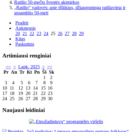
Ratilio 50-mečio šventės akimirkos
„Ratilio“ vadovės: apie iššūkius, džiaugsmingą ratiliavimą ir
ansamblio 50-metį
Pradėti
Ankstesnis
20
21
22
23
24
25
26
27
28
29
Kitas
Paskutinis
Artimiausi renginiai
<<
<
Lapk. 2025
>
>>
Pr
An
Tr
Kt
Pn
Šš
Sk
1
2
3
4
5
6
7
8
9
10
11
12
13
14
15
16
17
18
19
20
21
22
23
24
25
26
27
28
29
30
Naujausi leidiniai