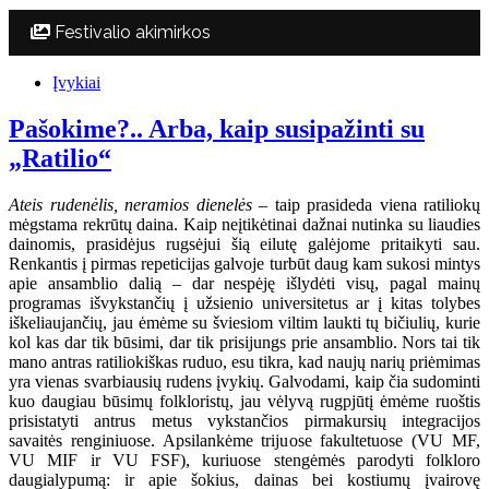
Festivalio akimirkos
Įvykiai
Pašokime?.. Arba, kaip susipažinti su
„Ratilio“
Ateis rudenėlis, neramios dienelės
– taip prasideda viena ratiliokų
mėgstama rekrūtų daina. Kaip neįtikėtinai dažnai nutinka su liaudies
dainomis, prasidėjus rugsėjui šią eilutę galėjome pritaikyti sau.
Renkantis į pirmas repeticijas galvoje turbūt daug kam sukosi mintys
apie ansamblio dalią – dar nespėję išlydėti visų, pagal mainų
programas išvykstančių į užsienio universitetus ar į kitas tolybes
iškeliaujančių, jau ėmėme su šviesiom viltim laukti tų bičiulių, kurie
kol kas dar tik būsimi, dar tik prisijungs prie ansamblio. Nors tai tik
mano antras ratiliokiškas ruduo, esu tikra, kad naujų narių priėmimas
yra vienas svarbiausių rudens įvykių. Galvodami, kaip čia sudominti
kuo daugiau būsimų folkloristų, jau vėlyvą rugpjūtį ėmėme ruoštis
prisistatyti antrus metus vykstančios pirmakursių integracijos
savaitės renginiuose. Apsilankėme trijuose fakultetuose (VU MF,
VU MIF ir VU FSF), kuriuose stengėmės parodyti folkloro
daugialypumą: ir apie šokius, dainas bei kostiumų įvairovę