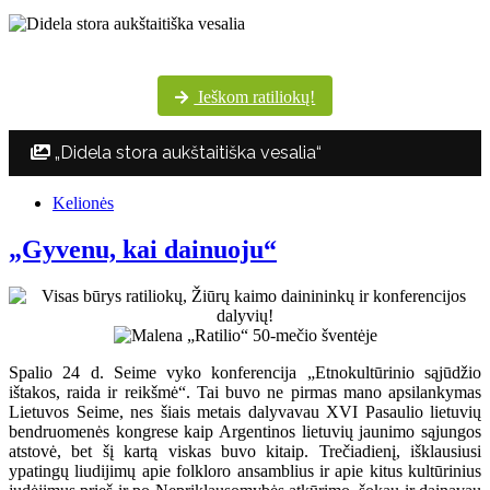
Šventės dalyvių margumynas Utenos kultūros centro nuotraukų albume
Ieškom ratiliokų!
„Didela stora aukštaitiška vesalia“
Kelionės
„Gyvenu, kai dainuoju“
Spalio 24 d. Seime vyko konferencija „Etnokultūrinio sąjūdžio
ištakos, raida ir reikšmė“. Tai buvo ne pirmas mano apsilankymas
Lietuvos Seime, nes šiais metais dalyvavau XVI Pasaulio lietuvių
bendruomenės kongrese kaip Argentinos lietuvių jaunimo sąjungos
atstovė, bet šį kartą viskas buvo kitaip. Trečiadienį, išklausiusi
ypatingų liudijimų apie folkloro ansamblius ir apie kitus kultūrinius