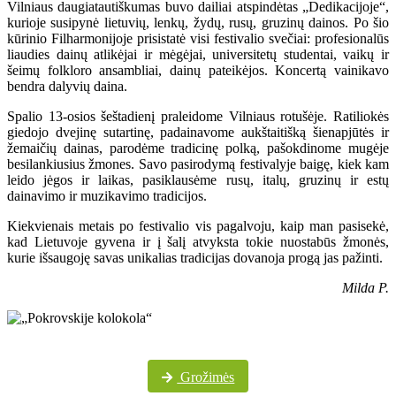
Vilniaus daugiatautiškumas buvo dailiai atspindėtas „Dedikacijoje“,
kurioje susipynė lietuvių, lenkų, žydų, rusų, gruzinų dainos. Po šio
kūrinio Filharmonijoje prisistatė visi festivalio svečiai: profesionalūs
liaudies dainų atlikėjai ir mėgėjai, universitetų studentai, vaikų ir
šeimų folkloro ansambliai, dainų pateikėjos. Koncertą vainikavo
bendra dalyvių daina.
Spalio 13-osios šeštadienį praleidome Vilniaus rotušėje. Ratiliokės
giedojo dvejinę sutartinę, padainavome aukštaitišką šienapjūtės ir
žemaičių dainas, parodėme tradicinę polką, pašokdinome mugėje
besilankiusius žmones. Savo pasirodymą festivalyje baigę, kiek kam
leido jėgos ir laikas, pasiklausėme rusų, italų, gruzinų ir estų
dainavimo ir muzikavimo tradicijos.
Kiekvienais metais po festivalio vis pagalvoju, kaip man pasisekė,
kad Lietuvoje gyvena ir į šalį atvyksta tokie nuostabūs žmonės,
kurie išsaugoję savas unikalias tradicijas dovanoja progą jas pažinti.
Milda P.
Daugiau festivalio nuotraukų „Pokrovskije kolokola“ „Facebook“ paskyroje
Grožimės