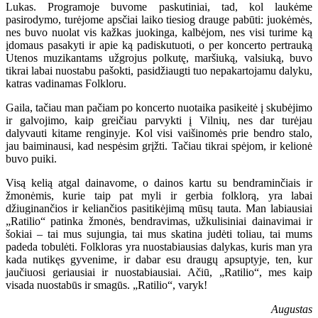
Lukas. Programoje buvome paskutiniai, tad, kol laukėme
pasirodymo, turėjome apsčiai laiko tiesiog drauge pabūti: juokėmės,
nes buvo nuolat vis kažkas juokinga, kalbėjom, nes visi turime ką
įdomaus pasakyti ir apie ką padiskutuoti, o per koncerto pertrauką
Utenos muzikantams užgrojus polkutę, maršiuką, valsiuką, buvo
tikrai labai nuostabu pašokti, pasidžiaugti tuo nepakartojamu dalyku,
katras vadinamas Folkloru.
Gaila, tačiau man pačiam po koncerto nuotaika pasikeitė į skubėjimo
ir galvojimo, kaip greičiau parvykti į Vilnių, nes dar turėjau
dalyvauti kitame renginyje. Kol visi vaišinomės prie bendro stalo,
jau baiminausi, kad nespėsim grįžti. Tačiau tikrai spėjom, ir kelionė
buvo puiki.
Visą kelią atgal dainavome, o dainos kartu su bendraminčiais ir
žmonėmis, kurie taip pat myli ir gerbia folklorą, yra labai
džiuginančios ir keliančios pasitikėjimą mūsų tauta. Man labiausiai
„Ratilio“ patinka žmonės, bendravimas, užkulisiniai dainavimai ir
šokiai – tai mus sujungia, tai mus skatina judėti toliau, tai mums
padeda tobulėti. Folkloras yra nuostabiausias dalykas, kuris man yra
kada nutikęs gyvenime, ir dabar esu draugų apsuptyje, ten, kur
jaučiuosi geriausiai ir nuostabiausiai. Ačiū, „Ratilio“, mes kaip
visada nuostabūs ir smagūs. „Ratilio“, varyk!
Augustas