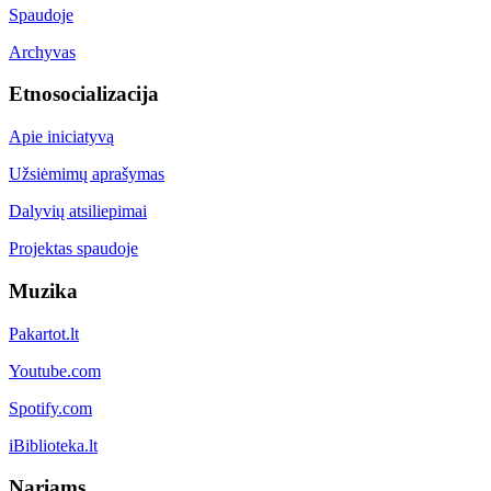
Spaudoje
Archyvas
Etnosocializacija
Apie iniciatyvą
Užsiėmimų aprašymas
Dalyvių atsiliepimai
Projektas spaudoje
Muzika
Pakartot.lt
Youtube.com
Spotify.com
iBiblioteka.lt
Nariams