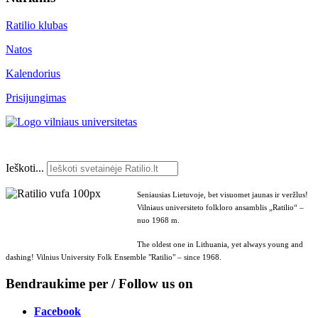
Ratilio klubas
Natos
Kalendorius
Prisijungimas
Ieškoti...
Seniausias Lietuvoje, bet visuomet jaunas ir veržlus!
Vilniaus universiteto folkloro ansamblis „Ratilio“ –
nuo 1968 m.
The oldest one in Lithuania, yet always young and
dashing! Vilnius University Folk Ensemble "Ratilio" – since 1968.
Bendraukime per / Follow us on
Facebook