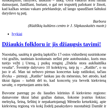
susikaupimo, ramybės, laukimo – laiką. Gera vakarus leisti ramiai
dainuojant, žaidžiant, buriant, o gal net truputėlį pašokant ir žinoti,
kad kažkas seniau vakaro prieblandoje, už lango spaudžiant šaltukui
darydavo tą patį.
Barbora
(Rūdiškių kultūros centro ir J. Slipkauskaitės nuotr.)
Įvykiai
Džiaukis folkloru ir jis džiaugsis tavimi!
Nuostabų, saulėtą ir giedrą lapkričio 17-osios vidurdienį susirinkome
visi gražūs, tautiniais kostiumais nešini prie autobusiuko, kuris mus
turėjo vežti į Uteną, į puikų renginį „Didela stora aukštaitiška
vesalia“. Šventėje dalyvavo 10 kolektyvų, tarp jų – „Ratilio“, o su
juo ir aš. Man tai nebuvo pirmas koncertas kaip ratiliokui, tačiau
išvyka – pirmoji. „Ratilio“ lankau jau du mėnesius, bet atrodo, kad
tikrai ilgiau – turbūt dėl to, kad koncertų yra beveik kiekvieną
savaitę, o repetuojam antra tiek.
Buvome parengę po du liaudies kūrinius iš kiekvieno regiono:
dainavome tikrai labai gražias dainas, šokome įvairius šokius:
melnyką, šeiną, šeštinį ir nepakartojamąjį Mėmelio keturkinkį, apie
kiekvieną regioną vis kokį žodelį pasakydavo nuostabieji Damilė ir