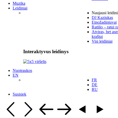
Muzika
Leidiniai
Naujausi leidini
DJ Kaziukas
Etnožadintuvai
Ratilio – ratui r
Atviras, bet asm
kraštui
Visi leidiniai
Interaktyvus leidinys
Nuotraukos
EN
FR
DE
RU
Susisiek