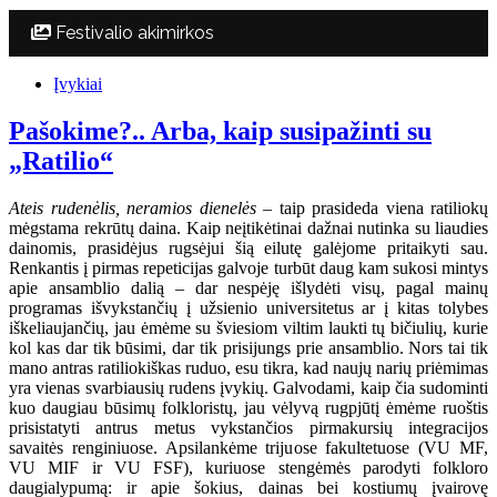
Festivalio akimirkos
Įvykiai
Pašokime?.. Arba, kaip susipažinti su
„Ratilio“
Ateis rudenėlis, neramios dienelės
– taip prasideda viena ratiliokų
mėgstama rekrūtų daina. Kaip neįtikėtinai dažnai nutinka su liaudies
dainomis, prasidėjus rugsėjui šią eilutę galėjome pritaikyti sau.
Renkantis į pirmas repeticijas galvoje turbūt daug kam sukosi mintys
apie ansamblio dalią – dar nespėję išlydėti visų, pagal mainų
programas išvykstančių į užsienio universitetus ar į kitas tolybes
iškeliaujančių, jau ėmėme su šviesiom viltim laukti tų bičiulių, kurie
kol kas dar tik būsimi, dar tik prisijungs prie ansamblio. Nors tai tik
mano antras ratiliokiškas ruduo, esu tikra, kad naujų narių priėmimas
yra vienas svarbiausių rudens įvykių. Galvodami, kaip čia sudominti
kuo daugiau būsimų folkloristų, jau vėlyvą rugpjūtį ėmėme ruoštis
prisistatyti antrus metus vykstančios pirmakursių integracijos
savaitės renginiuose. Apsilankėme trijuose fakultetuose (VU MF,
VU MIF ir VU FSF), kuriuose stengėmės parodyti folkloro
daugialypumą: ir apie šokius, dainas bei kostiumų įvairovę