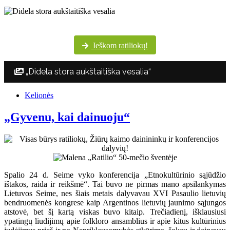
Šventės dalyvių margumynas Utenos kultūros centro nuotraukų albume
Ieškom ratiliokų!
„Didela stora aukštaitiška vesalia“
Kelionės
„Gyvenu, kai dainuoju“
Spalio 24 d. Seime vyko konferencija „Etnokultūrinio sąjūdžio
ištakos, raida ir reikšmė“. Tai buvo ne pirmas mano apsilankymas
Lietuvos Seime, nes šiais metais dalyvavau XVI Pasaulio lietuvių
bendruomenės kongrese kaip Argentinos lietuvių jaunimo sąjungos
atstovė, bet šį kartą viskas buvo kitaip. Trečiadienį, išklausiusi
ypatingų liudijimų apie folkloro ansamblius ir apie kitus kultūrinius