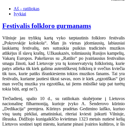
Aš – ratiliokas
Įvykiai
Festivalis folkloro gurmanams
Vilniuje jau tryliktą kartą vyko tarptautinis folkloro festivalis
„Pokrovskije kolokola“. Man jis vienas įdomiausių, labiausiai
laukiamų festivalių, nes sutraukia puikius tradicinės muzikos
atlikėjus iš slavų kraštų, Užkaukazės, tolimiausių Rusijos kampelių,
Vakarų Europos. Pakeliavus su „Ratilio“ po įvairiausius festivalius
smagu žinoti, kad Lietuvoje yra tų konservatyvių folkloristų, kurie
patys atlieka tik kiek galima autentiškesnį folklorą ir svečius kviečia
tik tuos, kurie patiks išrankiesiems tokios muzikos fanams. Tai yra
festivalis, kuriame jautiesi tikrai savas, nors ir kiek „egzotiškas“ (jei
man svečių muzika yra egzotiška, tai jiems mūsiškė taip pat turėtų
tokia būti, argi ne?).
Trečiadienį, spalio 10 d., su ratiliokais skubėjome į Lietuvos
nacionalinę filharmoniją, kurioje įvyko A. Šenderovo kūrinio
„Dedikacija“ premjera. Kūrinys pradėtas Gedimino laiško, kuriuo
visų tautų pirkliai, amatininkai, riteriai kviesti įsikurti Vilniuje,
ištrauka. Didžiojo kunigaikščio kvietimas 1323 metais nutiesė kelią
Lietuvos sostinei tapti miestu, kuriame pinasi įvairios kultūros, ir šis