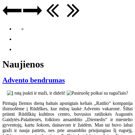
Naujienos
Advento bendrumas
Pirmąją žiemos dieną baltais apsnigtais keliais „Ratilio“ kompanija
išsiruošėme į Rūdiškes, kur mūsų laukė Advento vakaronė. Šiltai
priimti Rūdiškių kultūros centro, buvusios ratiliokės Augustės
Gaidytės-Palaitienės, folkloro ansamblio „Diemedis“ ir miestelio
gyventojų, kartu šokom, dainavom ir žaidėm. Man tai buvo labai
graži ir nauja patirtis, nes prie ansamblio prisijungiau šį rugsėjį,