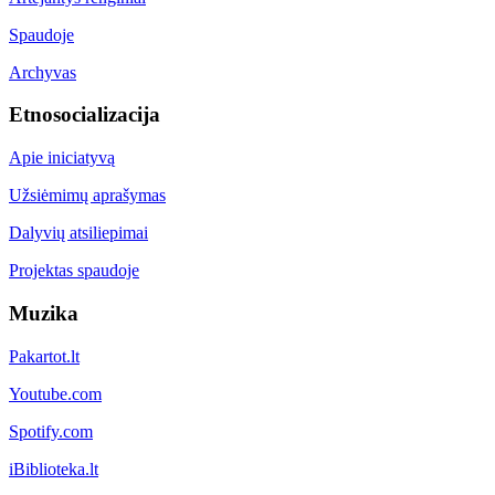
Spaudoje
Archyvas
Etnosocializacija
Apie iniciatyvą
Užsiėmimų aprašymas
Dalyvių atsiliepimai
Projektas spaudoje
Muzika
Pakartot.lt
Youtube.com
Spotify.com
iBiblioteka.lt