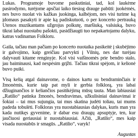
Lukas. Programoje buvome paskutiniai, tad, kol laukėme
pasirodymo, turėjome apsčiai laiko tiesiog drauge pabūti: juokėmės,
nes buvo nuolat vis kažkas juokinga, kalbėjom, nes visi turime ką
įdomaus pasakyti ir apie ką padiskutuoti, o per koncerto pertrauką
Utenos muzikantams užgrojus polkutę, maršiuką, valsiuką, buvo
tikrai labai nuostabu pašokti, pasidžiaugti tuo nepakartojamu dalyku,
katras vadinamas Folkloru.
Gaila, tačiau man pačiam po koncerto nuotaika pasikeitė į skubėjimo
ir galvojimo, kaip greičiau parvykti į Vilnių, nes dar turėjau
dalyvauti kitame renginyje. Kol visi vaišinomės prie bendro stalo,
jau baiminausi, kad nespėsim grįžti. Tačiau tikrai spėjom, ir kelionė
buvo puiki.
Visą kelią atgal dainavome, o dainos kartu su bendraminčiais ir
žmonėmis, kurie taip pat myli ir gerbia folklorą, yra labai
džiuginančios ir keliančios pasitikėjimą mūsų tauta. Man labiausiai
„Ratilio“ patinka žmonės, bendravimas, užkulisiniai dainavimai ir
šokiai – tai mus sujungia, tai mus skatina judėti toliau, tai mums
padeda tobulėti. Folkloras yra nuostabiausias dalykas, kuris man yra
kada nutikęs gyvenime, ir dabar esu draugų apsuptyje, ten, kur
jaučiuosi geriausiai ir nuostabiausiai. Ačiū, „Ratilio“, mes kaip
visada nuostabūs ir smagūs. „Ratilio“, varyk!
Augustas