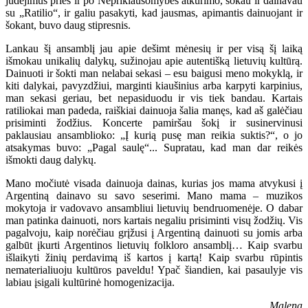
judėjimus prieš ir po Nepriklausomybės atkūrimo, šokau ir dainavau
su „Ratilio“, ir galiu pasakyti, kad jausmas, apimantis dainuojant ir
šokant, buvo daug stipresnis.
Lankau šį ansamblį jau apie dešimt mėnesių ir per visą šį laiką
išmokau unikalių dalykų, sužinojau apie autentišką lietuvių kultūrą.
Dainuoti ir šokti man nelabai sekasi – esu baigusi meno mokyklą, ir
kiti dalykai, pavyzdžiui, marginti kiaušinius arba karpyti karpinius,
man sekasi geriau, bet nepasiduodu ir vis tiek bandau. Kartais
ratiliokai man padeda, raiškiai dainuoja šalia manęs, kad aš galėčiau
prisiminti žodžius. Koncerte pamiršau šokį ir susinervinusi
paklausiau ansamblioko: „Į kurią pusę man reikia suktis?“, o jo
atsakymas buvo: „Pagal saulę“... Supratau, kad man dar reikės
išmokti daug dalykų.
Mano močiutė visada dainuoja dainas, kurias jos mama atvykusi į
Argentiną dainavo su savo seserimi. Mano mama – muzikos
mokytoja ir vadovavo ansambliui lietuvių bendruomenėje. O dabar
man patinka dainuoti, nors kartais negaliu prisiminti visų žodžių. Vis
pagalvoju, kaip norėčiau grįžusi į Argentiną dainuoti su jomis arba
galbūt įkurti Argentinos lietuvių folkloro ansamblį… Kaip svarbu
išlaikyti žinių perdavimą iš kartos į kartą! Kaip svarbu rūpintis
nematerialiuoju kultūros paveldu! Ypač šiandien, kai pasaulyje vis
labiau įsigali kultūrinė homogenizacija.
Malena