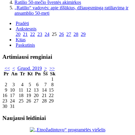
Ratilio 50-mečio šventės akimirkos
„Ratilio“ vadovės: apie iššūkius, džiaugsmingą ratiliavimą ir
ansamblio 50-metį
Pradėti
Ankstesnis
20
21
22
23
24
25
26
27
28
29
Kitas
Paskutinis
Artimiausi renginiai
<<
<
Gruod. 2019
>
>>
Pr
An
Tr
Kt
Pn
Šš
Sk
1
2
3
4
5
6
7
8
9
10
11
12
13
14
15
16
17
18
19
20
21
22
23
24
25
26
27
28
29
30
31
Naujausi leidiniai