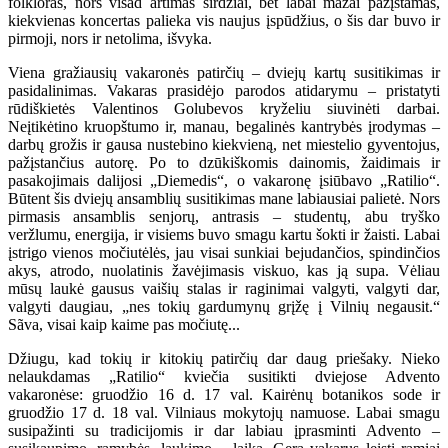
folkloras, nors visad artimas širdžiai, bet labai mažai pažįstamas,
kiekvienas koncertas palieka vis naujus įspūdžius, o šis dar buvo ir
pirmoji, nors ir netolima, išvyka.
Viena gražiausių vakaronės patirčių – dviejų kartų susitikimas ir
pasidalinimas. Vakaras prasidėjo parodos atidarymu – pristatyti
rūdiškietės Valentinos Golubevos kryželiu siuvinėti darbai.
Neįtikėtino kruopštumo ir, manau, begalinės kantrybės įrodymas –
darbų grožis ir gausa nustebino kiekvieną, net miestelio gyventojus,
pažįstančius autorę. Po to dzūkiškomis dainomis, žaidimais ir
pasakojimais dalijosi „Diemedis“, o vakaronę įsiūbavo „Ratilio“.
Būtent šis dviejų ansamblių susitikimas mane labiausiai palietė. Nors
pirmasis ansamblis senjorų, antrasis – studentų, abu tryško
veržlumu, energija, ir visiems buvo smagu kartu šokti ir žaisti. Labai
įstrigo vienos močiutėlės, jau visai sunkiai bejudančios, spindinčios
akys, atrodo, nuolatinis žavėjimasis viskuo, kas ją supa. Vėliau
mūsų laukė gausus vaišių stalas ir raginimai valgyti, valgyti dar,
valgyti daugiau, „nes tokių gardumynų grįžę į Vilnių negausit.“
Sãva, visai kaip kaime pas močiutę...
Džiugu, kad tokių ir kitokių patirčių dar daug priešaky. Nieko
nelaukdamas „Ratilio“ kviečia susitikti dviejose Advento
vakaronėse: gruodžio 16 d. 17 val. Kairėnų botanikos sode ir
gruodžio 17 d. 18 val. Vilniaus mokytojų namuose. Labai smagu
susipažinti su tradicijomis ir dar labiau įprasminti Advento –