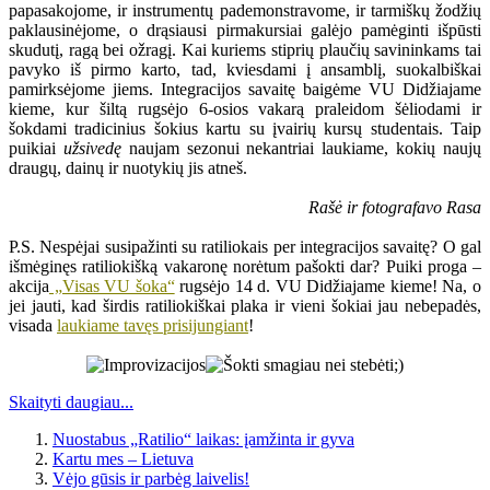
papasakojome, ir instrumentų pademonstravome, ir tarmiškų žodžių
paklausinėjome, o drąsiausi pirmakursiai galėjo pamėginti išpūsti
skudutį, ragą bei ožragį. Kai kuriems stiprių plaučių savininkams tai
pavyko iš pirmo karto, tad, kviesdami į ansamblį, suokalbiškai
pamirksėjome jiems. Integracijos savaitę baigėme VU Didžiajame
kieme, kur šiltą rugsėjo 6-osios vakarą praleidom šėliodami ir
šokdami tradicinius šokius kartu su įvairių kursų studentais. Taip
puikiai
užsivedę
naujam sezonui nekantriai laukiame, kokių naujų
draugų, dainų ir nuotykių jis atneš.
Rašė ir fotografavo Rasa
P.S. Nespėjai susipažinti su ratiliokais per integracijos savaitę? O gal
išmėginęs ratiliokišką vakaronę norėtum pašokti dar? Puiki proga –
akcija
„Visas VU šoka“
rugsėjo 14 d. VU Didžiajame kieme! Na, o
jei jauti, kad širdis ratiliokiškai plaka ir vieni šokiai jau nebepadės,
visada
laukiame tavęs prisijungiant
!
Skaityti daugiau...
Nuostabus „Ratilio“ laikas: įamžinta ir gyva
Kartu mes – Lietuva
Vėjo gūsis ir parbėg laivelis!