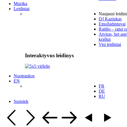
Muzika
Leidiniai
Naujausi leidini
DJ Kaziukas
Etnožadintuvai
Ratilio – ratui r
Atviras, bet asm
kraštui
Visi leidiniai
Interaktyvus leidinys
Nuotraukos
EN
FR
DE
RU
Susisiek