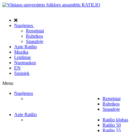
Naujienos
Renginiai
Rubrikos
Spaudoje
Apie Ratilio
Muzika
Leidiniai
Nuotraukos
EN
Susisiek
Menu
Naujienos
Renginiai
Rubrikos
Spaudoje
Apie Ratilio
Ratilio klubas
Ratilio 50
Ratilio 55