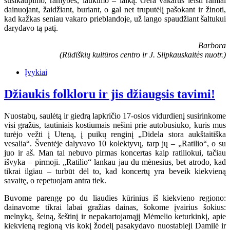
susikaupimo, ramybės, laukimo – laiką. Gera vakarus leisti ramiai
dainuojant, žaidžiant, buriant, o gal net truputėlį pašokant ir žinoti,
kad kažkas seniau vakaro prieblandoje, už lango spaudžiant šaltukui
darydavo tą patį.
Barbora
(Rūdiškių kultūros centro ir J. Slipkauskaitės nuotr.)
Įvykiai
Džiaukis folkloru ir jis džiaugsis tavimi!
Nuostabų, saulėtą ir giedrą lapkričio 17-osios vidurdienį susirinkome
visi gražūs, tautiniais kostiumais nešini prie autobusiuko, kuris mus
turėjo vežti į Uteną, į puikų renginį „Didela stora aukštaitiška
vesalia“. Šventėje dalyvavo 10 kolektyvų, tarp jų – „Ratilio“, o su
juo ir aš. Man tai nebuvo pirmas koncertas kaip ratiliokui, tačiau
išvyka – pirmoji. „Ratilio“ lankau jau du mėnesius, bet atrodo, kad
tikrai ilgiau – turbūt dėl to, kad koncertų yra beveik kiekvieną
savaitę, o repetuojam antra tiek.
Buvome parengę po du liaudies kūrinius iš kiekvieno regiono:
dainavome tikrai labai gražias dainas, šokome įvairius šokius:
melnyką, šeiną, šeštinį ir nepakartojamąjį Mėmelio keturkinkį, apie
kiekvieną regioną vis kokį žodelį pasakydavo nuostabieji Damilė ir