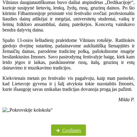
Vilniaus daugiatautiškumas buvo dailiai atspindėtas „Dedikacijoje“,
kurioje susipynė lietuvių, lenkų, žydų, rusų, gruzinų dainos. Po šio
kūrinio Filharmonijoje prisistatė visi festivalio svečiai: profesionalūs
liaudies dainų atlikėjai ir mėgėjai, universitetų studentai, vaikų ir
šeimų folkloro ansambliai, dainų pateikėjos. Koncertą vainikavo
bendra dalyvių daina.
Spalio 13-osios šeštadienį praleidome Vilniaus rotušėje. Ratiliokės
giedojo dvejinę sutartinę, padainavome aukštaitišką šienapjūtės ir
žemaičių dainas, parodėme tradicinę polką, pašokdinome mugėje
besilankiusius žmones. Savo pasirodymą festivalyje baigę, kiek kam
leido jėgos ir laikas, pasiklausėme rusų, italų, gruzinų ir estų
dainavimo ir muzikavimo tradicijos.
Kiekvienais metais po festivalio vis pagalvoju, kaip man pasisekė,
kad Lietuvoje gyvena ir į šalį atvyksta tokie nuostabūs žmonės,
kurie išsaugoję savas unikalias tradicijas dovanoja progą jas pažinti.
Milda P.
Daugiau festivalio nuotraukų „Pokrovskije kolokola“ „Facebook“ paskyroje
Grožimės