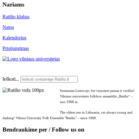
Nariams
Ratilio klubas
Natos
Kalendorius
Prisijungimas
Ieškoti...
Seniausias Lietuvoje, bet visuomet jaunas ir veržlus!
Vilniaus universiteto folkloro ansamblis „Ratilio“ –
nuo 1968 m.
The oldest one in Lithuania, yet always young and
dashing! Vilnius University Folk Ensemble "Ratilio" – since 1968.
Bendraukime per / Follow us on