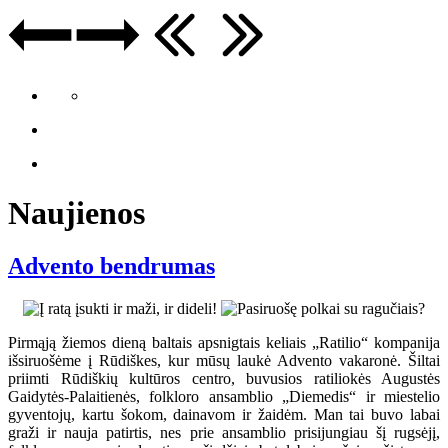
Naujienos
Advento bendrumas
Pirmąją žiemos dieną baltais apsnigtais keliais „Ratilio“ kompanija
išsiruošėme į Rūdiškes, kur mūsų laukė Advento vakaronė. Šiltai
priimti Rūdiškių kultūros centro, buvusios ratiliokės Augustės
Gaidytės-Palaitienės, folkloro ansamblio „Diemedis“ ir miestelio
gyventojų, kartu šokom, dainavom ir žaidėm. Man tai buvo labai
graži ir nauja patirtis, nes prie ansamblio prisijungiau šį rugsėjį,