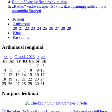
Ratilio 50-mečio šventės akimirkos
„Ratilio“ vadovės: apie iššūkius, džiaugsmingą ratiliavimą ir
ansamblio 50-metį
Pradėti
Ankstesnis
20
21
22
23
24
25
26
27
28
29
Kitas
Paskutinis
Artimiausi renginiai
<<
<
Gruod. 2023
>
>>
Pr
An
Tr
Kt
Pn
Šš
Sk
1
2
3
4
5
6
7
8
9
10
11
12
13
14
15
16
17
18
19
20
21
22
23
24
25
26
27
28
29
30
31
Naujausi leidiniai