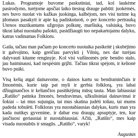
Lukas. Programoje buvome paskutiniai, tad, kol laukėme
pasirodymo, turėjome apsčiai laiko tiesiog drauge pabūti: juokėmės,
nes buvo nuolat vis kažkas juokinga, kalbėjom, nes visi turime ką
įdomaus pasakyti ir apie ką padiskutuoti, o per koncerto pertrauką
Utenos muzikantams užgrojus polkutę, maršiuką, valsiuką, buvo
tikrai labai nuostabu pašokti, pasidžiaugti tuo nepakartojamu dalyku,
katras vadinamas Folkloru.
Gaila, tačiau man pačiam po koncerto nuotaika pasikeitė į skubėjimo
ir galvojimo, kaip greičiau parvykti į Vilnių, nes dar turėjau
dalyvauti kitame renginyje. Kol visi vaišinomės prie bendro stalo,
jau baiminausi, kad nespėsim grįžti. Tačiau tikrai spėjom, ir kelionė
buvo puiki.
Visą kelią atgal dainavome, o dainos kartu su bendraminčiais ir
žmonėmis, kurie taip pat myli ir gerbia folklorą, yra labai
džiuginančios ir keliančios pasitikėjimą mūsų tauta. Man labiausiai
„Ratilio“ patinka žmonės, bendravimas, užkulisiniai dainavimai ir
šokiai – tai mus sujungia, tai mus skatina judėti toliau, tai mums
padeda tobulėti. Folkloras yra nuostabiausias dalykas, kuris man yra
kada nutikęs gyvenime, ir dabar esu draugų apsuptyje, ten, kur
jaučiuosi geriausiai ir nuostabiausiai. Ačiū, „Ratilio“, mes kaip
visada nuostabūs ir smagūs. „Ratilio“, varyk!
Augustas