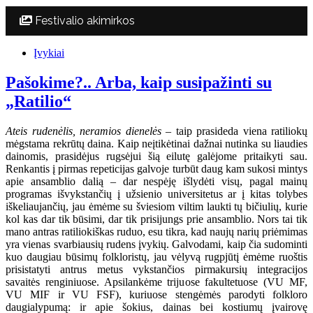
Festivalio akimirkos
Įvykiai
Pašokime?.. Arba, kaip susipažinti su
„Ratilio“
Ateis rudenėlis, neramios dienelės
– taip prasideda viena ratiliokų
mėgstama rekrūtų daina. Kaip neįtikėtinai dažnai nutinka su liaudies
dainomis, prasidėjus rugsėjui šią eilutę galėjome pritaikyti sau.
Renkantis į pirmas repeticijas galvoje turbūt daug kam sukosi mintys
apie ansamblio dalią – dar nespėję išlydėti visų, pagal mainų
programas išvykstančių į užsienio universitetus ar į kitas tolybes
iškeliaujančių, jau ėmėme su šviesiom viltim laukti tų bičiulių, kurie
kol kas dar tik būsimi, dar tik prisijungs prie ansamblio. Nors tai tik
mano antras ratiliokiškas ruduo, esu tikra, kad naujų narių priėmimas
yra vienas svarbiausių rudens įvykių. Galvodami, kaip čia sudominti
kuo daugiau būsimų folkloristų, jau vėlyvą rugpjūtį ėmėme ruoštis
prisistatyti antrus metus vykstančios pirmakursių integracijos
savaitės renginiuose. Apsilankėme trijuose fakultetuose (VU MF,
VU MIF ir VU FSF), kuriuose stengėmės parodyti folkloro
daugialypumą: ir apie šokius, dainas bei kostiumų įvairovę