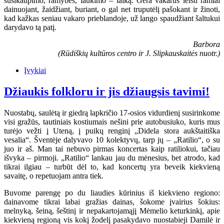
susikaupimo, ramybės, laukimo – laiką. Gera vakarus leisti ramiai
dainuojant, žaidžiant, buriant, o gal net truputėlį pašokant ir žinoti,
kad kažkas seniau vakaro prieblandoje, už lango spaudžiant šaltukui
darydavo tą patį.
Barbora
(Rūdiškių kultūros centro ir J. Slipkauskaitės nuotr.)
Įvykiai
Džiaukis folkloru ir jis džiaugsis tavimi!
Nuostabų, saulėtą ir giedrą lapkričio 17-osios vidurdienį susirinkome
visi gražūs, tautiniais kostiumais nešini prie autobusiuko, kuris mus
turėjo vežti į Uteną, į puikų renginį „Didela stora aukštaitiška
vesalia“. Šventėje dalyvavo 10 kolektyvų, tarp jų – „Ratilio“, o su
juo ir aš. Man tai nebuvo pirmas koncertas kaip ratiliokui, tačiau
išvyka – pirmoji. „Ratilio“ lankau jau du mėnesius, bet atrodo, kad
tikrai ilgiau – turbūt dėl to, kad koncertų yra beveik kiekvieną
savaitę, o repetuojam antra tiek.
Buvome parengę po du liaudies kūrinius iš kiekvieno regiono:
dainavome tikrai labai gražias dainas, šokome įvairius šokius:
melnyką, šeiną, šeštinį ir nepakartojamąjį Mėmelio keturkinkį, apie
kiekvieną regioną vis kokį žodelį pasakydavo nuostabieji Damilė ir