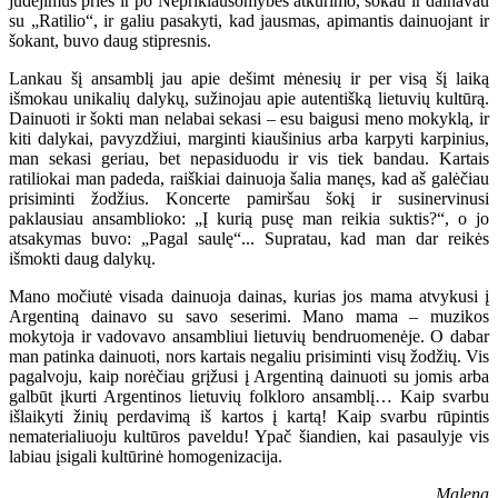
judėjimus prieš ir po Nepriklausomybės atkūrimo, šokau ir dainavau
su „Ratilio“, ir galiu pasakyti, kad jausmas, apimantis dainuojant ir
šokant, buvo daug stipresnis.
Lankau šį ansamblį jau apie dešimt mėnesių ir per visą šį laiką
išmokau unikalių dalykų, sužinojau apie autentišką lietuvių kultūrą.
Dainuoti ir šokti man nelabai sekasi – esu baigusi meno mokyklą, ir
kiti dalykai, pavyzdžiui, marginti kiaušinius arba karpyti karpinius,
man sekasi geriau, bet nepasiduodu ir vis tiek bandau. Kartais
ratiliokai man padeda, raiškiai dainuoja šalia manęs, kad aš galėčiau
prisiminti žodžius. Koncerte pamiršau šokį ir susinervinusi
paklausiau ansamblioko: „Į kurią pusę man reikia suktis?“, o jo
atsakymas buvo: „Pagal saulę“... Supratau, kad man dar reikės
išmokti daug dalykų.
Mano močiutė visada dainuoja dainas, kurias jos mama atvykusi į
Argentiną dainavo su savo seserimi. Mano mama – muzikos
mokytoja ir vadovavo ansambliui lietuvių bendruomenėje. O dabar
man patinka dainuoti, nors kartais negaliu prisiminti visų žodžių. Vis
pagalvoju, kaip norėčiau grįžusi į Argentiną dainuoti su jomis arba
galbūt įkurti Argentinos lietuvių folkloro ansamblį… Kaip svarbu
išlaikyti žinių perdavimą iš kartos į kartą! Kaip svarbu rūpintis
nematerialiuoju kultūros paveldu! Ypač šiandien, kai pasaulyje vis
labiau įsigali kultūrinė homogenizacija.
Malena