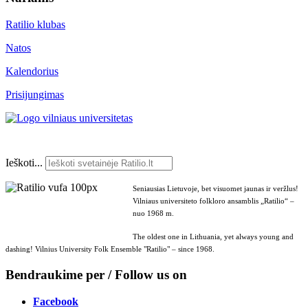
Ratilio klubas
Natos
Kalendorius
Prisijungimas
Ieškoti...
Seniausias Lietuvoje, bet visuomet jaunas ir veržlus!
Vilniaus universiteto folkloro ansamblis „Ratilio“ –
nuo 1968 m.
The oldest one in Lithuania, yet always young and
dashing! Vilnius University Folk Ensemble "Ratilio" – since 1968.
Bendraukime per / Follow us on
Facebook