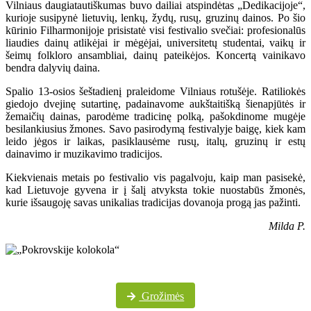
Vilniaus daugiatautiškumas buvo dailiai atspindėtas „Dedikacijoje“,
kurioje susipynė lietuvių, lenkų, žydų, rusų, gruzinų dainos. Po šio
kūrinio Filharmonijoje prisistatė visi festivalio svečiai: profesionalūs
liaudies dainų atlikėjai ir mėgėjai, universitetų studentai, vaikų ir
šeimų folkloro ansambliai, dainų pateikėjos. Koncertą vainikavo
bendra dalyvių daina.
Spalio 13-osios šeštadienį praleidome Vilniaus rotušėje. Ratiliokės
giedojo dvejinę sutartinę, padainavome aukštaitišką šienapjūtės ir
žemaičių dainas, parodėme tradicinę polką, pašokdinome mugėje
besilankiusius žmones. Savo pasirodymą festivalyje baigę, kiek kam
leido jėgos ir laikas, pasiklausėme rusų, italų, gruzinų ir estų
dainavimo ir muzikavimo tradicijos.
Kiekvienais metais po festivalio vis pagalvoju, kaip man pasisekė,
kad Lietuvoje gyvena ir į šalį atvyksta tokie nuostabūs žmonės,
kurie išsaugoję savas unikalias tradicijas dovanoja progą jas pažinti.
Milda P.
Daugiau festivalio nuotraukų „Pokrovskije kolokola“ „Facebook“ paskyroje
Grožimės