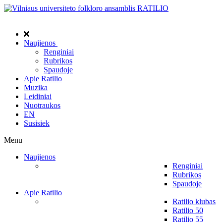
Naujienos
Renginiai
Rubrikos
Spaudoje
Apie Ratilio
Muzika
Leidiniai
Nuotraukos
EN
Susisiek
Menu
Naujienos
Renginiai
Rubrikos
Spaudoje
Apie Ratilio
Ratilio klubas
Ratilio 50
Ratilio 55