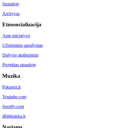
Spaudoje
Archyvas
Etnosocializacija
Apie iniciatyvą
Užsiėmimų aprašymas
Dalyvių atsiliepimai
Projektas spaudoje
Muzika
Pakartot.lt
Youtube.com
Spotify.com
iBiblioteka.lt
Nariams