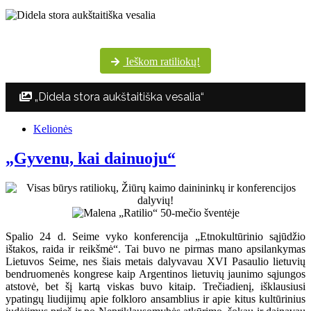
Šventės dalyvių margumynas Utenos kultūros centro nuotraukų albume
Ieškom ratiliokų!
„Didela stora aukštaitiška vesalia“
Kelionės
„Gyvenu, kai dainuoju“
Spalio 24 d. Seime vyko konferencija „Etnokultūrinio sąjūdžio
ištakos, raida ir reikšmė“. Tai buvo ne pirmas mano apsilankymas
Lietuvos Seime, nes šiais metais dalyvavau XVI Pasaulio lietuvių
bendruomenės kongrese kaip Argentinos lietuvių jaunimo sąjungos
atstovė, bet šį kartą viskas buvo kitaip. Trečiadienį, išklausiusi
ypatingų liudijimų apie folkloro ansamblius ir apie kitus kultūrinius