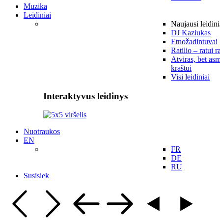
Muzika
Leidiniai
Naujausi leidini
DJ Kaziukas
Etnožadintuvai
Ratilio – ratui r
Atviras, bet asm
kraštui
Visi leidiniai
Interaktyvus leidinys
Nuotraukos
EN
FR
DE
RU
Susisiek