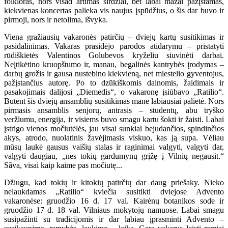
folkloras, nors visad artimas širdžiai, bet labai mažai pažįstamas,
kiekvienas koncertas palieka vis naujus įspūdžius, o šis dar buvo ir
pirmoji, nors ir netolima, išvyka.
Viena gražiausių vakaronės patirčių – dviejų kartų susitikimas ir
pasidalinimas. Vakaras prasidėjo parodos atidarymu – pristatyti
rūdiškietės Valentinos Golubevos kryželiu siuvinėti darbai.
Neįtikėtino kruopštumo ir, manau, begalinės kantrybės įrodymas –
darbų grožis ir gausa nustebino kiekvieną, net miestelio gyventojus,
pažįstančius autorę. Po to dzūkiškomis dainomis, žaidimais ir
pasakojimais dalijosi „Diemedis“, o vakaronę įsiūbavo „Ratilio“.
Būtent šis dviejų ansamblių susitikimas mane labiausiai palietė. Nors
pirmasis ansamblis senjorų, antrasis – studentų, abu tryško
veržlumu, energija, ir visiems buvo smagu kartu šokti ir žaisti. Labai
įstrigo vienos močiutėlės, jau visai sunkiai bejudančios, spindinčios
akys, atrodo, nuolatinis žavėjimasis viskuo, kas ją supa. Vėliau
mūsų laukė gausus vaišių stalas ir raginimai valgyti, valgyti dar,
valgyti daugiau, „nes tokių gardumynų grįžę į Vilnių negausit.“
Sãva, visai kaip kaime pas močiutę...
Džiugu, kad tokių ir kitokių patirčių dar daug priešaky. Nieko
nelaukdamas „Ratilio“ kviečia susitikti dviejose Advento
vakaronėse: gruodžio 16 d. 17 val. Kairėnų botanikos sode ir
gruodžio 17 d. 18 val. Vilniaus mokytojų namuose. Labai smagu
susipažinti su tradicijomis ir dar labiau įprasminti Advento –