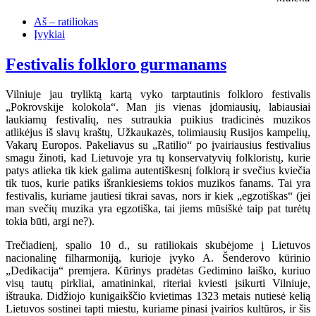
Aš – ratiliokas
Įvykiai
Festivalis folkloro gurmanams
Vilniuje jau tryliktą kartą vyko tarptautinis folkloro festivalis
„Pokrovskije kolokola“. Man jis vienas įdomiausių, labiausiai
laukiamų festivalių, nes sutraukia puikius tradicinės muzikos
atlikėjus iš slavų kraštų, Užkaukazės, tolimiausių Rusijos kampelių,
Vakarų Europos. Pakeliavus su „Ratilio“ po įvairiausius festivalius
smagu žinoti, kad Lietuvoje yra tų konservatyvių folkloristų, kurie
patys atlieka tik kiek galima autentiškesnį folklorą ir svečius kviečia
tik tuos, kurie patiks išrankiesiems tokios muzikos fanams. Tai yra
festivalis, kuriame jautiesi tikrai savas, nors ir kiek „egzotiškas“ (jei
man svečių muzika yra egzotiška, tai jiems mūsiškė taip pat turėtų
tokia būti, argi ne?).
Trečiadienį, spalio 10 d., su ratiliokais skubėjome į Lietuvos
nacionalinę filharmoniją, kurioje įvyko A. Šenderovo kūrinio
„Dedikacija“ premjera. Kūrinys pradėtas Gedimino laiško, kuriuo
visų tautų pirkliai, amatininkai, riteriai kviesti įsikurti Vilniuje,
ištrauka. Didžiojo kunigaikščio kvietimas 1323 metais nutiesė kelią
Lietuvos sostinei tapti miestu, kuriame pinasi įvairios kultūros, ir šis