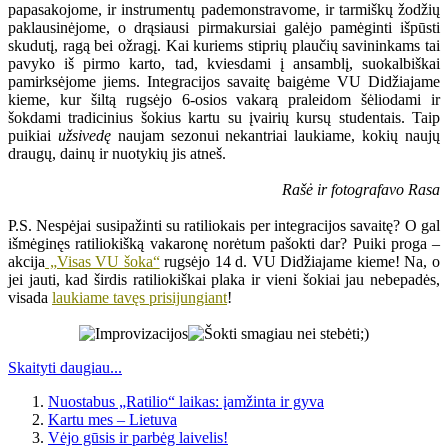
papasakojome, ir instrumentų pademonstravome, ir tarmiškų žodžių
paklausinėjome, o drąsiausi pirmakursiai galėjo pamėginti išpūsti
skudutį, ragą bei ožragį. Kai kuriems stiprių plaučių savininkams tai
pavyko iš pirmo karto, tad, kviesdami į ansamblį, suokalbiškai
pamirksėjome jiems. Integracijos savaitę baigėme VU Didžiajame
kieme, kur šiltą rugsėjo 6-osios vakarą praleidom šėliodami ir
šokdami tradicinius šokius kartu su įvairių kursų studentais. Taip
puikiai
užsivedę
naujam sezonui nekantriai laukiame, kokių naujų
draugų, dainų ir nuotykių jis atneš.
Rašė ir fotografavo Rasa
P.S. Nespėjai susipažinti su ratiliokais per integracijos savaitę? O gal
išmėginęs ratiliokišką vakaronę norėtum pašokti dar? Puiki proga –
akcija
„Visas VU šoka“
rugsėjo 14 d. VU Didžiajame kieme! Na, o
jei jauti, kad širdis ratiliokiškai plaka ir vieni šokiai jau nebepadės,
visada
laukiame tavęs prisijungiant
!
Skaityti daugiau...
Nuostabus „Ratilio“ laikas: įamžinta ir gyva
Kartu mes – Lietuva
Vėjo gūsis ir parbėg laivelis!