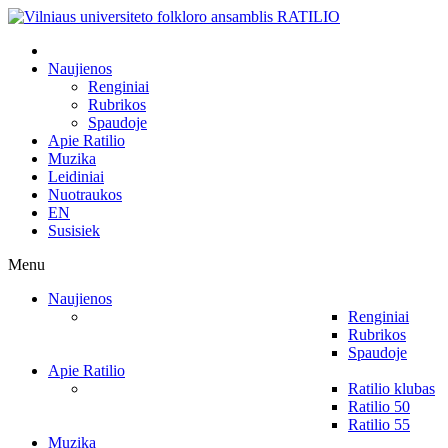
Naujienos
Renginiai
Rubrikos
Spaudoje
Apie Ratilio
Muzika
Leidiniai
Nuotraukos
EN
Susisiek
Menu
Naujienos
Renginiai
Rubrikos
Spaudoje
Apie Ratilio
Ratilio klubas
Ratilio 50
Ratilio 55
Muzika