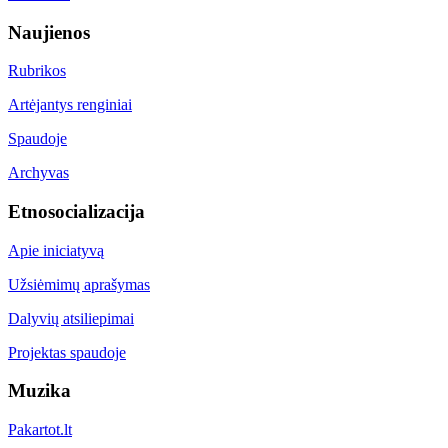
Naujienos
Rubrikos
Artėjantys renginiai
Spaudoje
Archyvas
Etnosocializacija
Apie iniciatyvą
Užsiėmimų aprašymas
Dalyvių atsiliepimai
Projektas spaudoje
Muzika
Pakartot.lt