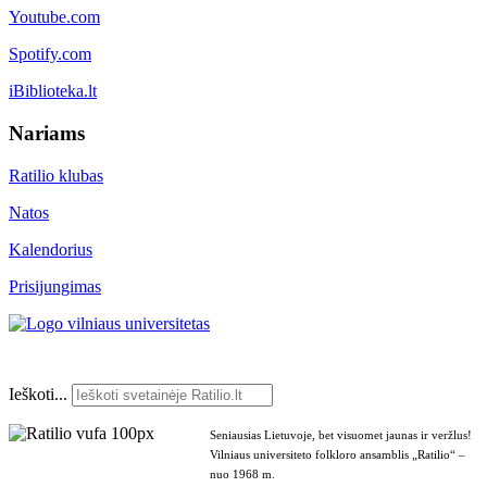
Youtube.com
Spotify.com
iBiblioteka.lt
Nariams
Ratilio klubas
Natos
Kalendorius
Prisijungimas
Ieškoti...
Seniausias Lietuvoje, bet visuomet jaunas ir veržlus!
Vilniaus universiteto folkloro ansamblis „Ratilio“ –
nuo 1968 m.