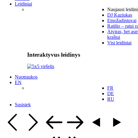
Leidiniai
Naujausi leidini
DJ Kaziukas
Etnožadintuvai
Ratilio – ratui r
Atviras, bet asm
kraštui
Visi leidiniai
Interaktyvus leidinys
Nuotraukos
EN
FR
DE
RU
Susisiek