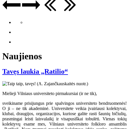
Naujienos
Tavęs laukia „Ratilio“
Mielieji Vilniaus universiteto pirmakursiai (ir ne tik),
sveikiname prisijungus prie spalvingos universiteto bendruomenės!
O ji – ne tik akademinė. Universitete veikia įvairiausi kolektyvai,
klubai, draugijos, organizacijos, kuriose galite rasti šaunių bičiulių,
prasmingai leisti laisvalaikį ir visapusiškai tobulėti. Vienas tokių
kolektyvų esame mes, Vilniaus universiteto folkloro ansamblis