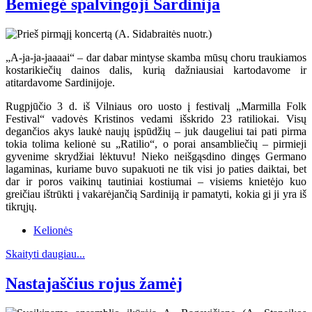
Bemiegė spalvingoji Sardinija
„A-ja-ja-jaaaai“ – dar dabar mintyse skamba mūsų choru traukiamos
kostarikiečių dainos dalis, kurią dažniausiai kartodavome ir
atitardavome Sardinijoje.
Rugpjūčio 3 d. iš Vilniaus oro uosto į festivalį „Marmilla Folk
Festival“ vadovės Kristinos vedami išskrido 23 ratiliokai. Visų
degančios akys laukė naujų įspūdžių – juk daugeliui tai pati pirma
tokia tolima kelionė su „Ratilio“, o porai ansambliečių – pirmieji
gyvenime skrydžiai lėktuvu! Nieko neišgąsdino dingęs Germano
lagaminas, kuriame buvo supakuoti ne tik visi jo paties daiktai, bet
dar ir poros vaikinų tautiniai kostiumai – visiems knietėjo kuo
greičiau ištrūkti į vakarėjančią Sardiniją ir pamatyti, kokia gi ji yra iš
tikrųjų.
Kelionės
Skaityti daugiau...
Nastajaščius rojus žamėj