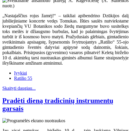
„Nastajaščius rojus žamėj!“ – taikliai apibendrino Dzūkijos dalį
jubiliejiniame koncerte vedęs Tomukas. Išties saulės nutviekstame
kvepiančių VU Botanikos sodo žiedų margumyne buvo susitelkęs
toks meilės ir džiaugsmo burbulas, kad jo palaimingas švytėjimas
turbūt ir iš kosmoso buvo matyti. Pražydusiais glėbiais, gimtadienio
sveikinimais apsisagstę, šypsenomis švytruojantys „Ratilio“ 55-ojo
gimtadienio šventės dalyviai apipynė sodą dainomis, šokiais,
pokalbiais. Prisirpusios (gyvenimo) vasaros pilnatvė! Keletą birželio
10 d. akimirkų tarsi nuotraukas giminės albumui šiame straipsnelyje
išryškiname amžinam atminimui.
Įvykiai
Ratilio 55
Skaityti daugiau...
Pradėti dieną tradicinių instrumentų
garsais
Jau visai netrukus – birželio 10 d. – taip laukiama Vilniaus