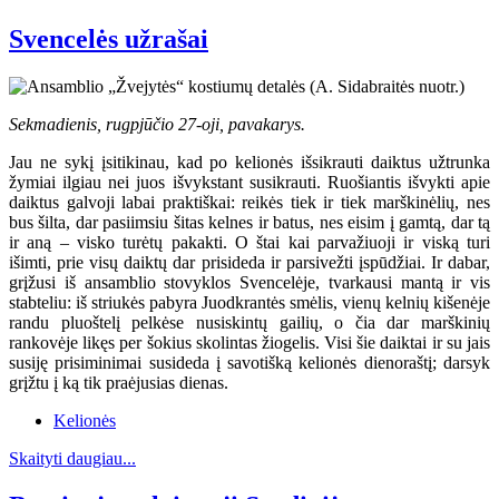
Svencelės užrašai
Sekmadienis, rugpjūčio 27-oji, pavakarys.
Jau ne sykį įsitikinau, kad po kelionės išsikrauti daiktus užtrunka
žymiai ilgiau nei juos išvykstant susikrauti. Ruošiantis išvykti apie
daiktus galvoji labai praktiškai: reikės tiek ir tiek marškinėlių, nes
bus šilta, dar pasiimsiu šitas kelnes ir batus, nes eisim į gamtą, dar tą
ir aną – visko turėtų pakakti. O štai kai parvažiuoji ir viską turi
išimti, prie visų daiktų dar prisideda ir parsivežti įspūdžiai. Ir dabar,
grįžusi iš ansamblio stovyklos Svencelėje, tvarkausi mantą ir vis
stabteliu: iš striukės pabyra Juodkrantės smėlis, vienų kelnių kišenėje
randu pluoštelį pelkėse nusiskintų gailių, o čia dar marškinių
rankovėje likęs per šokius skolintas žiogelis. Visi šie daiktai ir su jais
susiję prisiminimai susideda į savotišką kelionės dienoraštį; darsyk
grįžtu į ką tik praėjusias dienas.
Kelionės
Skaityti daugiau...