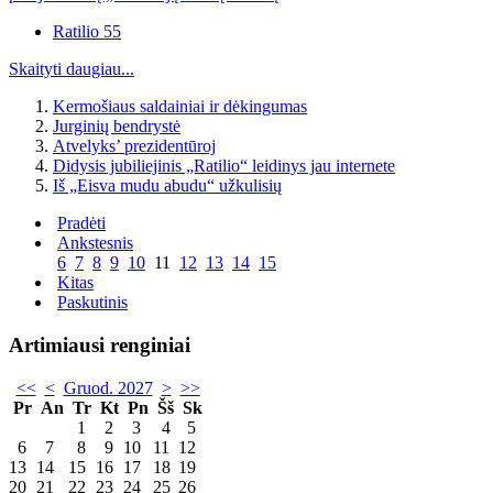
Ratilio 55
Skaityti daugiau...
Kermošiaus saldainiai ir dėkingumas
Jurginių bendrystė
Atvelyks’ prezidentūroj
Didysis jubiliejinis „Ratilio“ leidinys jau internete
Iš „Eisva mudu abudu“ užkulisių
Pradėti
Ankstesnis
6
7
8
9
10
11
12
13
14
15
Kitas
Paskutinis
Artimiausi renginiai
<<
<
Gruod. 2027
>
>>
Pr
An
Tr
Kt
Pn
Šš
Sk
1
2
3
4
5
6
7
8
9
10
11
12
13
14
15
16
17
18
19
20
21
22
23
24
25
26