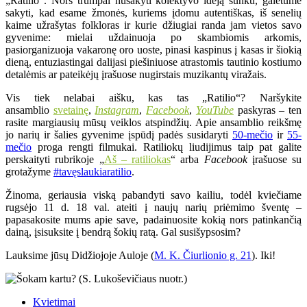
„Ratilio“. Nors trumpai nusakyti kolektyvo idėją sunku, galėtume
sakyti, kad esame žmonės, kuriems įdomu autentiškas, iš senelių
kaime užrašytas folkloras ir kurie džiugiai randa jam vietos savo
gyvenime: mielai uždainuoja po skambiomis arkomis,
pasiorganizuoja vakaronę oro uoste, pinasi kaspinus į kasas ir šiokią
dieną, entuziastingai dalijasi piešiniuose atrastomis tautinio kostiumo
detalėmis ar pateikėjų įrašuose nugirstais muzikantų viražais.
Vis tiek nelabai aišku, kas tas „Ratilio“? Naršykite
ansamblio
svetainę
,
Instagram
,
Facebook
,
YouTube
paskyras – ten
rasite margiausių mūsų veiklos atspindžių. Apie ansamblio reikšmę
jo narių ir šalies gyvenime įspūdį padės susidaryti
50-mečio
ir
55-
mečio
proga rengti filmukai. Ratiliokų liudijimus taip pat galite
perskaityti rubrikoje „
Aš – ratiliokas
“ arba
Facebook
įrašuose su
grotažyme
#tavęslaukiaratilio
.
Žinoma, geriausia viską pabandyti savo kailiu, todėl kviečiame
rugsėjo 11 d. 18 val. ateiti į naujų narių priėmimo šventę –
papasakosite mums apie save, padainuosite kokią nors patinkančią
dainą, įsisuksite į bendrą šokių ratą. Gal susišypsosim?
Lauksime jūsų Didžiojoje Auloje (
M. K. Čiurlionio g. 21
). Iki!
Kvietimai