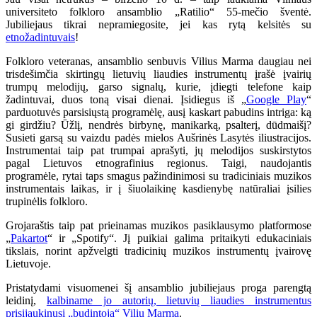
universiteto folkloro ansamblio „Ratilio“ 55-mečio šventė.
Jubiliejaus tikrai nepramiegosite, jei kas rytą kelsitės su
etnožadintuvais
!
Folkloro veteranas, ansamblio senbuvis Vilius Marma daugiau nei
trisdešimčia skirtingų lietuvių liaudies instrumentų įrašė įvairių
trumpų melodijų, garso signalų, kurie, įdiegti telefone kaip
žadintuvai, duos toną visai dienai. Įsidiegus iš „
Google Play
“
parduotuvės parsisiųstą programėlę, ausį kaskart pabudins intriga: ką
gi girdžiu? Ūžlį, nendrės birbynę, manikarką, psalterį, dūdmaišį?
Susieti garsą su vaizdu padės mielos Aušrinės Lasytės iliustracijos.
Instrumentai taip pat trumpai aprašyti, jų melodijos suskirstytos
pagal Lietuvos etnografinius regionus. Taigi, naudojantis
programėle, rytai taps smagus pažindinimosi su tradiciniais muzikos
instrumentais laikas, ir į šiuolaikinę kasdienybę natūraliai įsilies
trupinėlis folkloro.
Grojaraštis taip pat prieinamas muzikos pasiklausymo platformose
„
Pakartot
“ ir „Spotify“. Jį puikiai galima pritaikyti edukaciniais
tikslais, norint apžvelgti tradicinių muzikos instrumentų įvairovę
Lietuvoje.
Pristatydami visuomenei šį ansamblio jubiliejaus proga parengtą
leidinį,
kalbiname jo autorių, lietuvių liaudies instrumentus
prisijaukinusį „budintoją“ Vilių Marmą
.