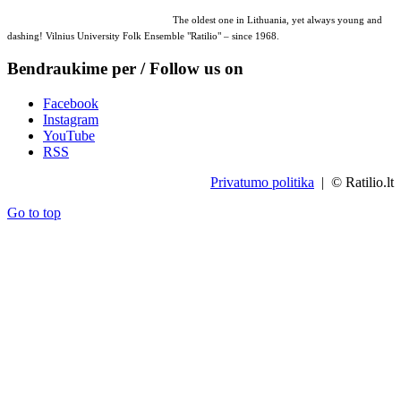
The oldest one in Lithuania, yet always young and
dashing! Vilnius University Folk Ensemble "Ratilio" – since 1968.
Bendraukime per / Follow us on
Facebook
Instagram
YouTube
RSS
Privatumo politika
| © Ratilio.lt
Go to top