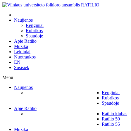
Naujienos
Renginiai
Rubrikos
Spaudoje
Apie Ratilio
Muzika
Leidiniai
Nuotraukos
EN
Susisiek
Menu
Naujienos
Renginiai
Rubrikos
Spaudoje
Apie Ratilio
Ratilio klubas
Ratilio 50
Ratilio 55
Muzika