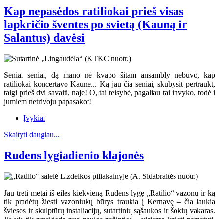
Kap nepasėdos ratiliokai prieš visas
lapkričio šventes po svietą (Kauną ir
Salantus) davėsi
Seniai seniai, dą mano nė kvapo šitam ansambly nebuvo, kap
ratiliokai koncertavo Kaune... Ką jau čia seniai, skubysit pertraukt,
taigi prieš dvi savaiti, naje! O, tai teisybė, pagaliau tai invyko, todė i
jumiem netrivoju papasakot!
Įvykiai
Skaityti daugiau...
Rudens lygiadienio klajonės
Jau treti metai iš eilės kiekvieną Rudens lygę „Ratilio“ vazonų ir ką
tik pradėtų žiesti vazoniukų būrys traukia į Kernavę – čia laukia
šviesos ir skulptūrų instaliacijų, sutartinių sąšaukos ir šokių vakaras.