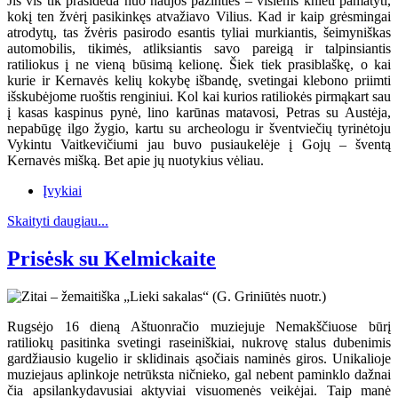
Jis vis tik prasideda nuo naujos pažinties – visiems knieti pamatyti,
kokį ten žvėrį pasikinkęs atvažiavo Vilius. Kad ir kaip grėsmingai
atrodytų, tas žvėris pasirodo esantis tyliai murkiantis, šeimyniškas
automobilis, tikimės, atliksiantis savo pareigą ir talpinsiantis
ratiliokus į ne vieną būsimą kelionę. Šiek tiek prasiblaškę, o kai
kurie ir Kernavės kelių kokybę išbandę, svetingai klebono priimti
išskubėjome ruoštis renginiui. Kol kai kurios ratiliokės pirmąkart sau
į kasas kaspinus pynė, lino karūnas matavosi, Petras su Austėja,
nepabūgę ilgo žygio, kartu su archeologu ir šventviečių tyrinėtoju
Vykintu Vaitkevičiumi jau buvo pusiaukelėje į Gojų – šventą
Kernavės mišką. Bet apie jų nuotykius vėliau.
Įvykiai
Skaityti daugiau...
Prisėsk su Kelmickaite
Rugsėjo 16 dieną Aštuonračio muziejuje Nemakščiuose būrį
ratiliokų pasitinka svetingi raseiniškiai, nukrovę stalus dubenimis
gardžiausio kugelio ir sklidinais ąsočiais naminės giros. Unikalioje
muziejaus aplinkoje netrūksta ničnieko, gal nebent paminklo dažnai
čia apsilankydavusiai aktyviai visuomenės veikėjai. Taip manė