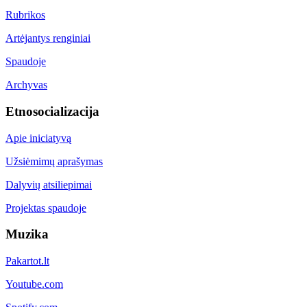
Rubrikos
Artėjantys renginiai
Spaudoje
Archyvas
Etnosocializacija
Apie iniciatyvą
Užsiėmimų aprašymas
Dalyvių atsiliepimai
Projektas spaudoje
Muzika
Pakartot.lt
Youtube.com