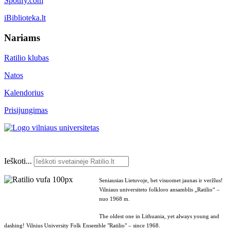
Spotify.com
iBiblioteka.lt
Nariams
Ratilio klubas
Natos
Kalendorius
Prisijungimas
Ieškoti...
Seniausias Lietuvoje, bet visuomet jaunas ir veržlus!
Vilniaus universiteto folkloro ansamblis „Ratilio“ –
nuo 1968 m.
The oldest one in Lithuania, yet always young and
dashing! Vilnius University Folk Ensemble "Ratilio" – since 1968.