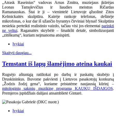
„Atrask Raseinius“ vadovas Arnas Zmitra, muziejaus įkūrėjas
Leonas Tamulevičius ir liaudies meistras Ričardas
Ramanauskas.
Štai ir ji – vienintelė Lietuvoje ąžuolinė Zitos
Kelmickaitės skulptūra. Kairėje rankoje telefonas, dešinėje
mikrofonas, o kur dar iš užančio byrantys čirviniai blynai! Skulptūra
nesiekia perteikti realistinio vaizdo, tačiau visi jos elementai
parinkti
ne veltui
. Raganaitės skrybėlė – šmaikšti detalė, simbolizuojanti
„zitiškumą“, kuriam neįmanoma atsispirti.
Įvykiai
Skaityti daugiau...
Temstant iš lapų šlamėjimo ateina kaukai
Rugsėjo aštuntąją ratiliokai po darbų ir paskaitų skubėjo į
Druskininkus. Buvome pakviesti į Lietuvos pasakotojų konkursą
„Žodzis žodzį gena“, kuriame pristatėme naujausią kūrinį –
mitologinių sakmių muzikinę programą KAUKŲ IŠDAIGOS
.
Premjeros įspūdžiais dalijasi ansamblietė Gintarė.
Įvykiai