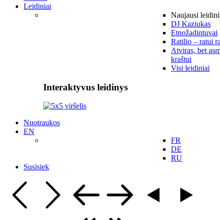
Leidiniai
Naujausi leidini
DJ Kaziukas
Etnožadintuvai
Ratilio – ratui r
Atviras, bet asm
kraštui
Visi leidiniai
Interaktyvus leidinys
Nuotraukos
EN
FR
DE
RU
Susisiek