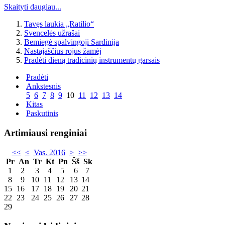
Skaityti daugiau...
Tavęs laukia „Ratilio“
Svencelės užrašai
Bemiegė spalvingoji Sardinija
Nastajaščius rojus žamėj
Pradėti dieną tradicinių instrumentų garsais
Pradėti
Ankstesnis
5
6
7
8
9
10
11
12
13
14
Kitas
Paskutinis
Artimiausi renginiai
<<
<
Vas. 2016
>
>>
Pr
An
Tr
Kt
Pn
Šš
Sk
1
2
3
4
5
6
7
8
9
10
11
12
13
14
15
16
17
18
19
20
21
22
23
24
25
26
27
28
29