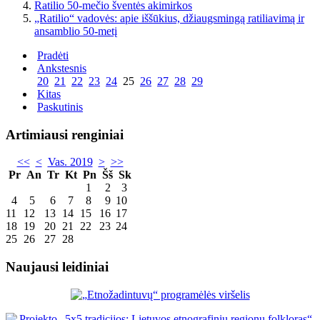
Ratilio 50-mečio šventės akimirkos
„Ratilio“ vadovės: apie iššūkius, džiaugsmingą ratiliavimą ir
ansamblio 50-metį
Pradėti
Ankstesnis
20
21
22
23
24
25
26
27
28
29
Kitas
Paskutinis
Artimiausi renginiai
<<
<
Vas. 2019
>
>>
Pr
An
Tr
Kt
Pn
Šš
Sk
1
2
3
4
5
6
7
8
9
10
11
12
13
14
15
16
17
18
19
20
21
22
23
24
25
26
27
28
Naujausi leidiniai