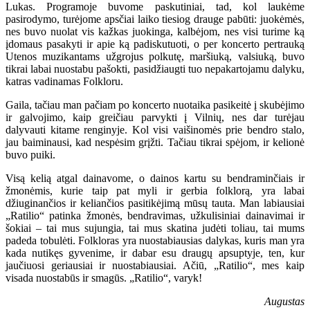
Lukas. Programoje buvome paskutiniai, tad, kol laukėme
pasirodymo, turėjome apsčiai laiko tiesiog drauge pabūti: juokėmės,
nes buvo nuolat vis kažkas juokinga, kalbėjom, nes visi turime ką
įdomaus pasakyti ir apie ką padiskutuoti, o per koncerto pertrauką
Utenos muzikantams užgrojus polkutę, maršiuką, valsiuką, buvo
tikrai labai nuostabu pašokti, pasidžiaugti tuo nepakartojamu dalyku,
katras vadinamas Folkloru.
Gaila, tačiau man pačiam po koncerto nuotaika pasikeitė į skubėjimo
ir galvojimo, kaip greičiau parvykti į Vilnių, nes dar turėjau
dalyvauti kitame renginyje. Kol visi vaišinomės prie bendro stalo,
jau baiminausi, kad nespėsim grįžti. Tačiau tikrai spėjom, ir kelionė
buvo puiki.
Visą kelią atgal dainavome, o dainos kartu su bendraminčiais ir
žmonėmis, kurie taip pat myli ir gerbia folklorą, yra labai
džiuginančios ir keliančios pasitikėjimą mūsų tauta. Man labiausiai
„Ratilio“ patinka žmonės, bendravimas, užkulisiniai dainavimai ir
šokiai – tai mus sujungia, tai mus skatina judėti toliau, tai mums
padeda tobulėti. Folkloras yra nuostabiausias dalykas, kuris man yra
kada nutikęs gyvenime, ir dabar esu draugų apsuptyje, ten, kur
jaučiuosi geriausiai ir nuostabiausiai. Ačiū, „Ratilio“, mes kaip
visada nuostabūs ir smagūs. „Ratilio“, varyk!
Augustas