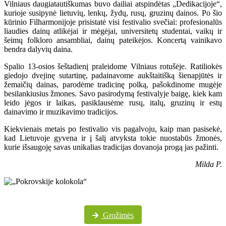
Vilniaus daugiatautiškumas buvo dailiai atspindėtas „Dedikacijoje“,
kurioje susipynė lietuvių, lenkų, žydų, rusų, gruzinų dainos. Po šio
kūrinio Filharmonijoje prisistatė visi festivalio svečiai: profesionalūs
liaudies dainų atlikėjai ir mėgėjai, universitetų studentai, vaikų ir
šeimų folkloro ansambliai, dainų pateikėjos. Koncertą vainikavo
bendra dalyvių daina.
Spalio 13-osios šeštadienį praleidome Vilniaus rotušėje. Ratiliokės
giedojo dvejinę sutartinę, padainavome aukštaitišką šienapjūtės ir
žemaičių dainas, parodėme tradicinę polką, pašokdinome mugėje
besilankiusius žmones. Savo pasirodymą festivalyje baigę, kiek kam
leido jėgos ir laikas, pasiklausėme rusų, italų, gruzinų ir estų
dainavimo ir muzikavimo tradicijos.
Kiekvienais metais po festivalio vis pagalvoju, kaip man pasisekė,
kad Lietuvoje gyvena ir į šalį atvyksta tokie nuostabūs žmonės,
kurie išsaugoję savas unikalias tradicijas dovanoja progą jas pažinti.
Milda P.
Daugiau festivalio nuotraukų „Pokrovskije kolokola“ „Facebook“ paskyroje
Grožimės