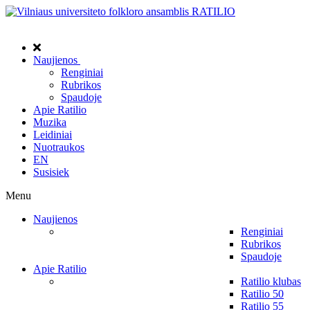
Naujienos
Renginiai
Rubrikos
Spaudoje
Apie Ratilio
Muzika
Leidiniai
Nuotraukos
EN
Susisiek
Menu
Naujienos
Renginiai
Rubrikos
Spaudoje
Apie Ratilio
Ratilio klubas
Ratilio 50
Ratilio 55