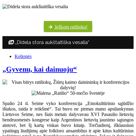
Šventės dalyvių margumynas Utenos kultūros centro nuotraukų albume
Ieškom ratiliokų!
„Didela stora aukštaitiška vesalia“
Kelionės
„Gyvenu, kai dainuoju“
Spalio 24 d. Seime vyko konferencija „Etnokultūrinio sąjūdžio
ištakos, raida ir reikšmė“. Tai buvo ne pirmas mano apsilankymas
Lietuvos Seime, nes šiais metais dalyvavau XVI Pasaulio lietuvių
bendruomenės kongrese kaip Argentinos lietuvių jaunimo sąjungos
atstovė, bet šį kartą viskas buvo kitaip. Trečiadienį, išklausiusi
ypatingų liudijimų apie folkloro ansamblius ir apie kitus kultūrinius