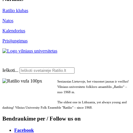
Ratilio klubas
Natos
Kalendorius
Prisijungimas
Ieškoti...
Seniausias Lietuvoje, bet visuomet jaunas ir veržlus!
Vilniaus universiteto folkloro ansamblis „Ratilio“ –
nuo 1968 m.
The oldest one in Lithuania, yet always young and
dashing! Vilnius University Folk Ensemble "Ratilio" – since 1968.
Bendraukime per / Follow us on
Facebook