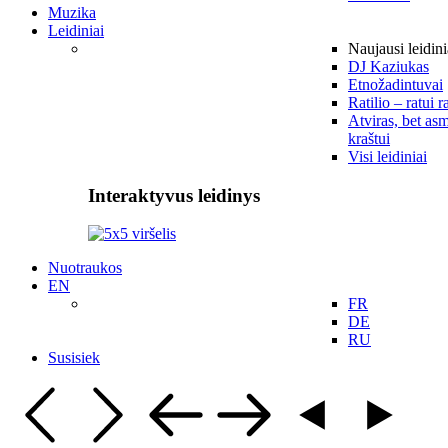
Muzika
Leidiniai
Naujausi leidini
DJ Kaziukas
Etnožadintuvai
Ratilio – ratui r
Atviras, bet asm
kraštui
Visi leidiniai
Interaktyvus leidinys
Nuotraukos
EN
FR
DE
RU
Susisiek