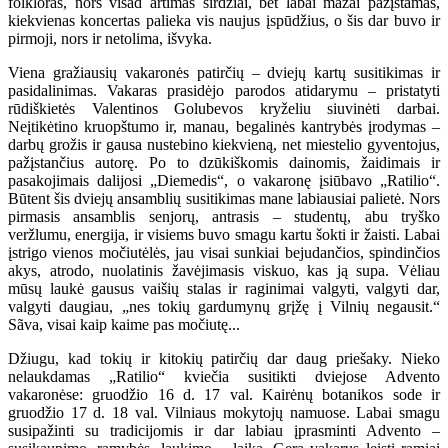
folkloras, nors visad artimas širdžiai, bet labai mažai pažįstamas,
kiekvienas koncertas palieka vis naujus įspūdžius, o šis dar buvo ir
pirmoji, nors ir netolima, išvyka.
Viena gražiausių vakaronės patirčių – dviejų kartų susitikimas ir
pasidalinimas. Vakaras prasidėjo parodos atidarymu – pristatyti
rūdiškietės Valentinos Golubevos kryželiu siuvinėti darbai.
Neįtikėtino kruopštumo ir, manau, begalinės kantrybės įrodymas –
darbų grožis ir gausa nustebino kiekvieną, net miestelio gyventojus,
pažįstančius autorę. Po to dzūkiškomis dainomis, žaidimais ir
pasakojimais dalijosi „Diemedis“, o vakaronę įsiūbavo „Ratilio“.
Būtent šis dviejų ansamblių susitikimas mane labiausiai palietė. Nors
pirmasis ansamblis senjorų, antrasis – studentų, abu tryško
veržlumu, energija, ir visiems buvo smagu kartu šokti ir žaisti. Labai
įstrigo vienos močiutėlės, jau visai sunkiai bejudančios, spindinčios
akys, atrodo, nuolatinis žavėjimasis viskuo, kas ją supa. Vėliau
mūsų laukė gausus vaišių stalas ir raginimai valgyti, valgyti dar,
valgyti daugiau, „nes tokių gardumynų grįžę į Vilnių negausit.“
Sãva, visai kaip kaime pas močiutę...
Džiugu, kad tokių ir kitokių patirčių dar daug priešaky. Nieko
nelaukdamas „Ratilio“ kviečia susitikti dviejose Advento
vakaronėse: gruodžio 16 d. 17 val. Kairėnų botanikos sode ir
gruodžio 17 d. 18 val. Vilniaus mokytojų namuose. Labai smagu
susipažinti su tradicijomis ir dar labiau įprasminti Advento –