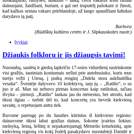
susikaupimo, ramybės, laukimo – laiką. Gera vakarus leisti ramiai
dainuojant, žaidžiant, buriant, o gal net truputėlį pašokant ir žinoti,
kad kažkas seniau vakaro prieblandoje, už lango spaudžiant šaltukui
darydavo tą patį.
Barbora
(Rūdiškių kultūros centro ir J. Slipkauskaitės nuotr.)
Įvykiai
Džiaukis folkloru ir jis džiaugsis tavimi!
Nuostabų, saulėtą ir giedrą lapkričio 17-osios vidurdienį susirinkome
visi gražūs, tautiniais kostiumais nešini prie autobusiuko, kuris mus
turėjo vežti į Uteną, į puikų renginį „Didela stora aukštaitiška
vesalia“. Šventėje dalyvavo 10 kolektyvų, tarp jų – „Ratilio“, o su
juo ir aš. Man tai nebuvo pirmas koncertas kaip ratiliokui, tačiau
išvyka – pirmoji. „Ratilio“ lankau jau du mėnesius, bet atrodo, kad
tikrai ilgiau – turbūt dėl to, kad koncertų yra beveik kiekvieną
savaitę, o repetuojam antra tiek.
Buvome parengę po du liaudies kūrinius iš kiekvieno regiono:
dainavome tikrai labai gražias dainas, šokome įvairius šokius:
melnyką, šeiną, šeštinį ir nepakartojamąjį Mėmelio keturkinkį, apie
kiekvieną regioną vis kokį žodelį pasakydavo nuostabieji Damilė ir