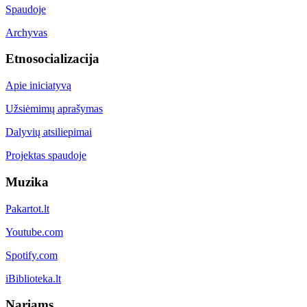
Spaudoje
Archyvas
Etnosocializacija
Apie iniciatyvą
Užsiėmimų aprašymas
Dalyvių atsiliepimai
Projektas spaudoje
Muzika
Pakartot.lt
Youtube.com
Spotify.com
iBiblioteka.lt
Nariams