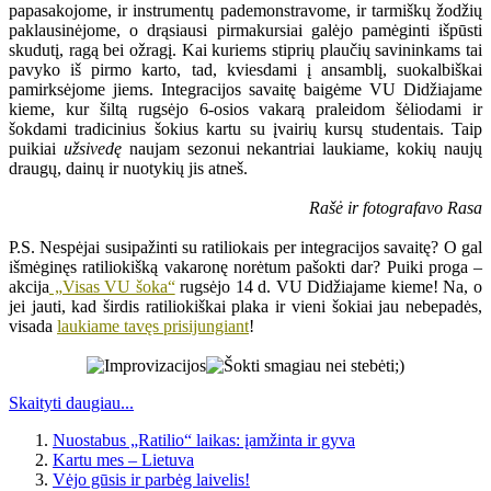
papasakojome, ir instrumentų pademonstravome, ir tarmiškų žodžių
paklausinėjome, o drąsiausi pirmakursiai galėjo pamėginti išpūsti
skudutį, ragą bei ožragį. Kai kuriems stiprių plaučių savininkams tai
pavyko iš pirmo karto, tad, kviesdami į ansamblį, suokalbiškai
pamirksėjome jiems. Integracijos savaitę baigėme VU Didžiajame
kieme, kur šiltą rugsėjo 6-osios vakarą praleidom šėliodami ir
šokdami tradicinius šokius kartu su įvairių kursų studentais. Taip
puikiai
užsivedę
naujam sezonui nekantriai laukiame, kokių naujų
draugų, dainų ir nuotykių jis atneš.
Rašė ir fotografavo Rasa
P.S. Nespėjai susipažinti su ratiliokais per integracijos savaitę? O gal
išmėginęs ratiliokišką vakaronę norėtum pašokti dar? Puiki proga –
akcija
„Visas VU šoka“
rugsėjo 14 d. VU Didžiajame kieme! Na, o
jei jauti, kad širdis ratiliokiškai plaka ir vieni šokiai jau nebepadės,
visada
laukiame tavęs prisijungiant
!
Skaityti daugiau...
Nuostabus „Ratilio“ laikas: įamžinta ir gyva
Kartu mes – Lietuva
Vėjo gūsis ir parbėg laivelis!