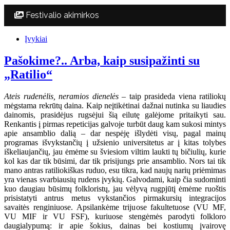
Festivalio akimirkos
Įvykiai
Pašokime?.. Arba, kaip susipažinti su
„Ratilio“
Ateis rudenėlis, neramios dienelės
– taip prasideda viena ratiliokų
mėgstama rekrūtų daina. Kaip neįtikėtinai dažnai nutinka su liaudies
dainomis, prasidėjus rugsėjui šią eilutę galėjome pritaikyti sau.
Renkantis į pirmas repeticijas galvoje turbūt daug kam sukosi mintys
apie ansamblio dalią – dar nespėję išlydėti visų, pagal mainų
programas išvykstančių į užsienio universitetus ar į kitas tolybes
iškeliaujančių, jau ėmėme su šviesiom viltim laukti tų bičiulių, kurie
kol kas dar tik būsimi, dar tik prisijungs prie ansamblio. Nors tai tik
mano antras ratiliokiškas ruduo, esu tikra, kad naujų narių priėmimas
yra vienas svarbiausių rudens įvykių. Galvodami, kaip čia sudominti
kuo daugiau būsimų folkloristų, jau vėlyvą rugpjūtį ėmėme ruoštis
prisistatyti antrus metus vykstančios pirmakursių integracijos
savaitės renginiuose. Apsilankėme trijuose fakultetuose (VU MF,
VU MIF ir VU FSF), kuriuose stengėmės parodyti folkloro
daugialypumą: ir apie šokius, dainas bei kostiumų įvairovę