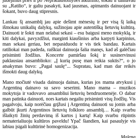
judėjimus prieš ir po Nepriklausomybės atkūrimo, šokau ir dainavau
su „Ratilio“, ir galiu pasakyti, kad jausmas, apimantis dainuojant ir
šokant, buvo daug stipresnis.
Lankau šį ansamblį jau apie dešimt mėnesių ir per visą šį laiką
išmokau unikalių dalykų, sužinojau apie autentišką lietuvių kultūrą.
Dainuoti ir šokti man nelabai sekasi – esu baigusi meno mokyklą, ir
kiti dalykai, pavyzdžiui, marginti kiaušinius arba karpyti karpinius,
man sekasi geriau, bet nepasiduodu ir vis tiek bandau. Kartais
ratiliokai man padeda, raiškiai dainuoja šalia manęs, kad aš galėčiau
prisiminti žodžius. Koncerte pamiršau šokį ir susinervinusi
paklausiau ansamblioko: „Į kurią pusę man reikia suktis?“, o jo
atsakymas buvo: „Pagal saulę“... Supratau, kad man dar reikės
išmokti daug dalykų.
Mano močiutė visada dainuoja dainas, kurias jos mama atvykusi į
Argentiną dainavo su savo seserimi. Mano mama – muzikos
mokytoja ir vadovavo ansambliui lietuvių bendruomenėje. O dabar
man patinka dainuoti, nors kartais negaliu prisiminti visų žodžių. Vis
pagalvoju, kaip norėčiau grįžusi į Argentiną dainuoti su jomis arba
galbūt įkurti Argentinos lietuvių folkloro ansamblį… Kaip svarbu
išlaikyti žinių perdavimą iš kartos į kartą! Kaip svarbu rūpintis
nematerialiuoju kultūros paveldu! Ypač šiandien, kai pasaulyje vis
labiau įsigali kultūrinė homogenizacija.
Malena