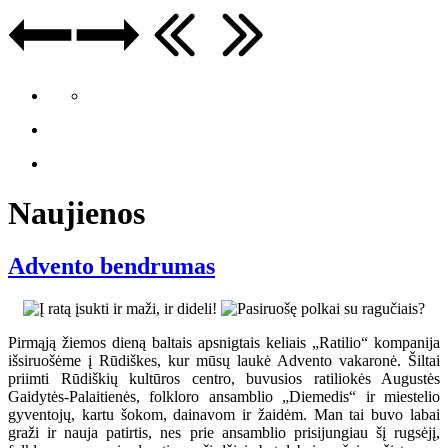
Naujienos
Advento bendrumas
Pirmąją žiemos dieną baltais apsnigtais keliais „Ratilio“ kompanija
išsiruošėme į Rūdiškes, kur mūsų laukė Advento vakaronė. Šiltai
priimti Rūdiškių kultūros centro, buvusios ratiliokės Augustės
Gaidytės-Palaitienės, folkloro ansamblio „Diemedis“ ir miestelio
gyventojų, kartu šokom, dainavom ir žaidėm. Man tai buvo labai
graži ir nauja patirtis, nes prie ansamblio prisijungiau šį rugsėjį,