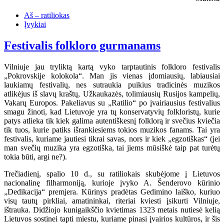
Aš – ratiliokas
Įvykiai
Festivalis folkloro gurmanams
Vilniuje jau tryliktą kartą vyko tarptautinis folkloro festivalis
„Pokrovskije kolokola“. Man jis vienas įdomiausių, labiausiai
laukiamų festivalių, nes sutraukia puikius tradicinės muzikos
atlikėjus iš slavų kraštų, Užkaukazės, tolimiausių Rusijos kampelių,
Vakarų Europos. Pakeliavus su „Ratilio“ po įvairiausius festivalius
smagu žinoti, kad Lietuvoje yra tų konservatyvių folkloristų, kurie
patys atlieka tik kiek galima autentiškesnį folklorą ir svečius kviečia
tik tuos, kurie patiks išrankiesiems tokios muzikos fanams. Tai yra
festivalis, kuriame jautiesi tikrai savas, nors ir kiek „egzotiškas“ (jei
man svečių muzika yra egzotiška, tai jiems mūsiškė taip pat turėtų
tokia būti, argi ne?).
Trečiadienį, spalio 10 d., su ratiliokais skubėjome į Lietuvos
nacionalinę filharmoniją, kurioje įvyko A. Šenderovo kūrinio
„Dedikacija“ premjera. Kūrinys pradėtas Gedimino laiško, kuriuo
visų tautų pirkliai, amatininkai, riteriai kviesti įsikurti Vilniuje,
ištrauka. Didžiojo kunigaikščio kvietimas 1323 metais nutiesė kelią
Lietuvos sostinei tapti miestu, kuriame pinasi įvairios kultūros, ir šis