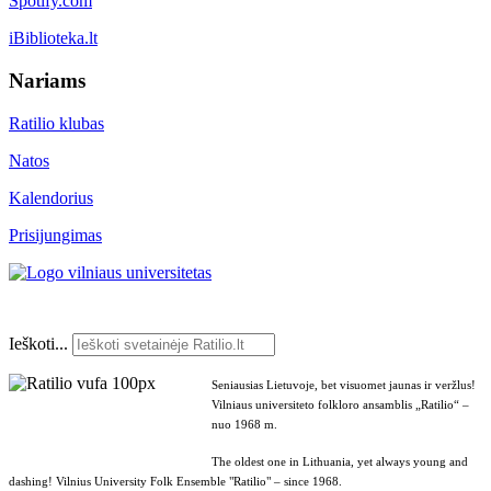
Spotify.com
iBiblioteka.lt
Nariams
Ratilio klubas
Natos
Kalendorius
Prisijungimas
Ieškoti...
Seniausias Lietuvoje, bet visuomet jaunas ir veržlus!
Vilniaus universiteto folkloro ansamblis „Ratilio“ –
nuo 1968 m.
The oldest one in Lithuania, yet always young and
dashing! Vilnius University Folk Ensemble "Ratilio" – since 1968.