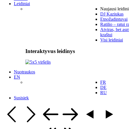
Leidiniai
Naujausi leidini
DJ Kaziukas
Etnožadintuvai
Ratilio – ratui r
Atviras, bet asm
kraštui
Visi leidiniai
Interaktyvus leidinys
Nuotraukos
EN
FR
DE
RU
Susisiek