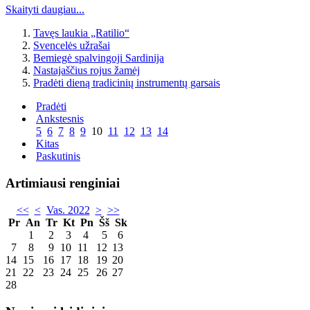
Skaityti daugiau...
Tavęs laukia „Ratilio“
Svencelės užrašai
Bemiegė spalvingoji Sardinija
Nastajaščius rojus žamėj
Pradėti dieną tradicinių instrumentų garsais
Pradėti
Ankstesnis
5
6
7
8
9
10
11
12
13
14
Kitas
Paskutinis
Artimiausi renginiai
<<
<
Vas. 2022
>
>>
Pr
An
Tr
Kt
Pn
Šš
Sk
1
2
3
4
5
6
7
8
9
10
11
12
13
14
15
16
17
18
19
20
21
22
23
24
25
26
27
28