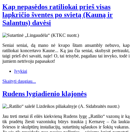
Kap nepasėdos ratiliokai prieš visas
lapkričio šventes po svietą (Kauną ir
Salantus) davėsi
Seniai seniai, dą mano nė kvapo šitam ansambly nebuvo, kap
ratiliokai koncertavo Kaune... Ką jau čia seniai, skubysit pertraukt,
taigi prieš dvi savaiti, naje! O, tai teisybė, pagaliau tai invyko, todė i
jumiem netrivoju papasakot!
Įvykiai
Skaityti daugiau...
Rudens lygiadienio klajonės
Jau treti metai iš eilės kiekvieną Rudens lygę „Ratilio“ vazonų ir ką
tik pradėtų žiesti vazoniukų būrys traukia į Kernavę – čia laukia
šviesos ir skulptūrų instaliacijų, sutartinių sąšaukos ir šokių vakaras.