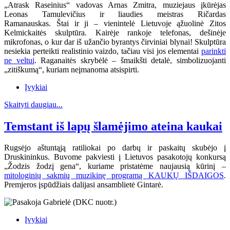
„Atrask Raseinius“ vadovas Arnas Zmitra, muziejaus įkūrėjas
Leonas Tamulevičius ir liaudies meistras Ričardas
Ramanauskas.
Štai ir ji – vienintelė Lietuvoje ąžuolinė Zitos
Kelmickaitės skulptūra. Kairėje rankoje telefonas, dešinėje
mikrofonas, o kur dar iš užančio byrantys čirviniai blynai! Skulptūra
nesiekia perteikti realistinio vaizdo, tačiau visi jos elementai
parinkti
ne veltui
. Raganaitės skrybėlė – šmaikšti detalė, simbolizuojanti
„zitiškumą“, kuriam neįmanoma atsispirti.
Įvykiai
Skaityti daugiau...
Temstant iš lapų šlamėjimo ateina kaukai
Rugsėjo aštuntąją ratiliokai po darbų ir paskaitų skubėjo į
Druskininkus. Buvome pakviesti į Lietuvos pasakotojų konkursą
„Žodzis žodzį gena“, kuriame pristatėme naujausią kūrinį –
mitologinių sakmių muzikinę programą KAUKŲ IŠDAIGOS
.
Premjeros įspūdžiais dalijasi ansamblietė Gintarė.
Įvykiai