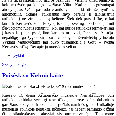
Jis vis tik prasideda nuo naujos pažinties – visiems knieti pamatyti,
kokį ten žvėrį pasikinkęs atvažiavo Vilius. Kad ir kaip grėsmingai
atrodytų, tas žvėris pasirodo esantis tyliai murkiantis, šeimyniškas
automobilis, tikimės, atliksiantis savo pareigą ir talpinsiantis
ratiliokus į ne vieną būsimą kelionę. Šiek tiek prasiblaškę, o kai
kurie ir Kernavės kelių kokybę išbandę, svetingai klebono priimti
išskubėjome ruoštis renginiui. Kol kai kurios ratiliokės pirmąkart sau
į kasas kaspinus pynė, lino karūnas matavosi, Petras su Austėja,
nepabūgę ilgo žygio, kartu su archeologu ir šventviečių tyrinėtoju
Vykintu Vaitkevičiumi jau buvo pusiaukelėje į Gojų – šventą
Kernavės mišką. Bet apie jų nuotykius vėliau.
Įvykiai
Skaityti daugiau...
Prisėsk su Kelmickaite
Rugsėjo 16 dieną Aštuonračio muziejuje Nemakščiuose būrį
ratiliokų pasitinka svetingi raseiniškiai, nukrovę stalus dubenimis
gardžiausio kugelio ir sklidinais ąsočiais naminės giros. Unikalioje
muziejaus aplinkoje netrūksta ničnieko, gal nebent paminklo dažnai
čia apsilankydavusiai aktyviai visuomenės veikėjai. Taip manė