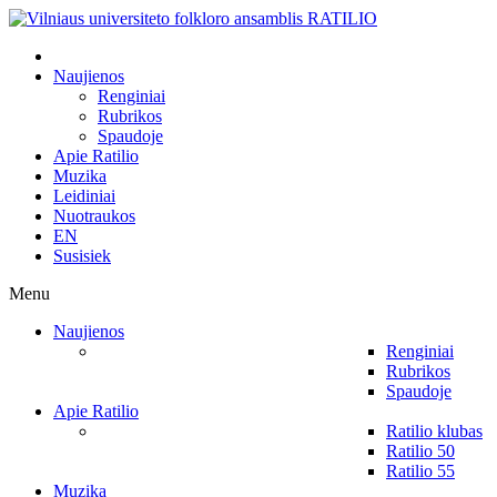
Naujienos
Renginiai
Rubrikos
Spaudoje
Apie Ratilio
Muzika
Leidiniai
Nuotraukos
EN
Susisiek
Menu
Naujienos
Renginiai
Rubrikos
Spaudoje
Apie Ratilio
Ratilio klubas
Ratilio 50
Ratilio 55
Muzika