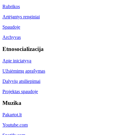
Rubrikos
Artėjantys renginiai
Spaudoje
Archyvas
Etnosocializacija
Apie iniciatyvą
Užsiėmimų aprašymas
Dalyvių atsiliepimai
Projektas spaudoje
Muzika
Pakartot.lt
Youtube.com