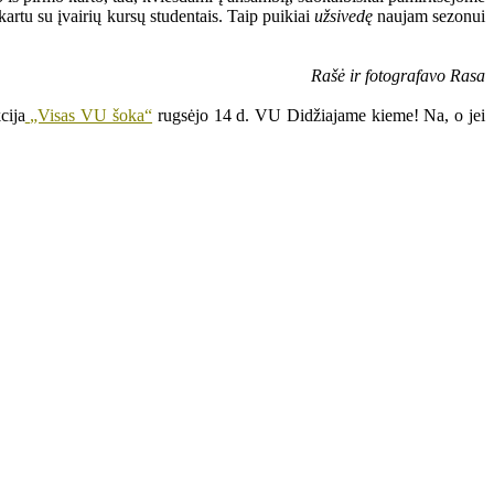
artu su įvairių kursų studentais. Taip puikiai
užsivedę
naujam sezonui
Rašė ir fotografavo Rasa
cija
„Visas VU šoka“
rugsėjo 14 d. VU Didžiajame kieme! Na, o jei