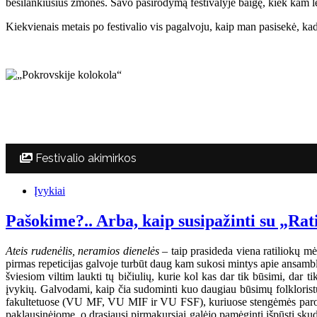
besilankiusius žmones. Savo pasirodymą festivalyje baigę, kiek kam lei
Kiekvienais metais po festivalio vis pagalvoju, kaip man pasisekė, kad 
Festivalio akimirkos
Įvykiai
Pašokime?.. Arba, kaip susipažinti su „Rat
Ateis rudenėlis, neramios dienelės
– taip prasideda viena ratiliokų mė
pirmas repeticijas galvoje turbūt daug kam sukosi mintys apie ansambli
šviesiom viltim laukti tų bičiulių, kurie kol kas dar tik būsimi, dar 
įvykių. Galvodami, kaip čia sudominti kuo daugiau būsimų folkloristų,
fakultetuose (VU MF, VU MIF ir VU FSF), kuriuose stengėmės parodyt
paklausinėjome, o drąsiausi pirmakursiai galėjo pamėginti išpūsti sku