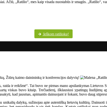
siai. Ačiū, „Ratilio“, mes kaip visada nuostabūs ir smagūs. „Ratilio“, va
Šventės dalyvių margumynas Utenos kultūros centro nuotraukų albume
Ieškom ratiliokų!
os, raida ir reikšmė“. Tai buvo ne pirmas mano apsilankymas Lietuvos 
rtą viskas buvo kitaip. Trečiadienį, išklausiusi ypatingų liudijimų ap
sakyti, kad jausmas, apimantis dainuojant ir šokant, buvo daug stipresn
u unikalių dalykų, sužinojau apie autentišką lietuvių kultūrą. Dainuoti i
eriau, bet nepasiduodu ir vis tiek bandau. Kartais ratiliokai man paded