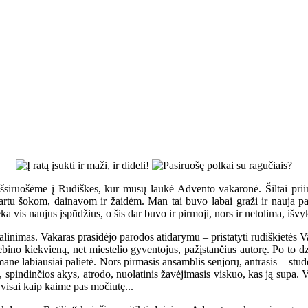
 išsiruošėme į Rūdiškes, kur mūsų laukė Advento vakaronė. Šiltai prii
rtu šokom, dainavom ir žaidėm. Man tai buvo labai graži ir nauja patir
ka vis naujus įspūdžius, o šis dar buvo ir pirmoji, nors ir netolima, išvy
dalinimas. Vakaras prasidėjo parodos atidarymu – pristatyti rūdiškietės
ebino kiekvieną, net miestelio gyventojus, pažįstančius autorę. Po to d
ane labiausiai palietė. Nors pirmasis ansamblis senjorų, antrasis – stu
s, spindinčios akys, atrodo, nuolatinis žavėjimasis viskuo, kas ją supa. 
visai kaip kaime pas močiutę...