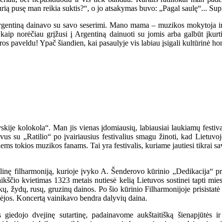
rią pusę man reikia suktis?“, o jo atsakymas buvo: „Pagal saulę“... Su
Argentiną dainavo su savo seserimi. Mano mama – muzikos mokytoja i
, kaip norėčiau grįžusi į Argentiną dainuoti su jomis arba galbūt įkur
ros paveldu! Ypač šiandien, kai pasaulyje vis labiau įsigali kultūrinė h
ovskije kolokola“. Man jis vienas įdomiausių, labiausiai laukiamų festiva
 su „Ratilio“ po įvairiausius festivalius smagu žinoti, kad Lietuvoje 
esiems tokios muzikos fanams. Tai yra festivalis, kuriame jautiesi tikrai s
nalinę filharmoniją, kurioje įvyko A. Šenderovo kūrinio „Dedikacija“ pr
igaikščio kvietimas 1323 metais nutiesė kelią Lietuvos sostinei tapti mie
ų, žydų, rusų, gruzinų dainos. Po šio kūrinio Filharmonijoje prisistatė vi
ikėjos. Koncertą vainikavo bendra dalyvių daina.
kės giedojo dvejinę sutartinę, padainavome aukštaitišką šienapjūtės