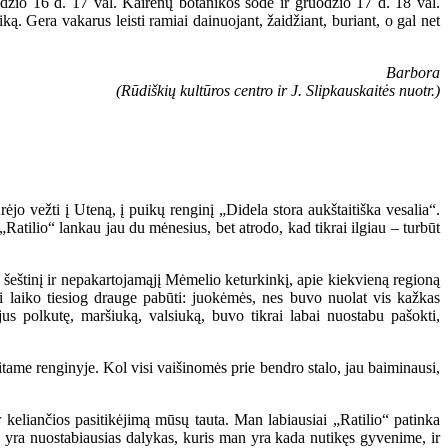
odžio 16 d. 17 val. Kairėnų botanikos sode ir gruodžio 17 d. 18 val.
. Gera vakarus leisti ramiai dainuojant, žaidžiant, buriant, o gal net
Barbora
(Rūdiškių kultūros centro ir J. Slipkauskaitės nuotr.)
ėjo vežti į Uteną, į puikų renginį „Didela stora aukštaitiška vesalia“.
„Ratilio“ lankau jau du mėnesius, bet atrodo, kad tikrai ilgiau – turbūt
 šeštinį ir nepakartojamąjį Mėmelio keturkinkį, apie kiekvieną regioną
 laiko tiesiog drauge pabūti: juokėmės, nes buvo nuolat vis kažkas
s polkutę, maršiuką, valsiuką, buvo tikrai labai nuostabu pašokti,
itame renginyje. Kol visi vaišinomės prie bendro stalo, jau baiminausi,
r keliančios pasitikėjimą mūsų tauta. Man labiausiai „Ratilio“ patinka
as yra nuostabiausias dalykas, kuris man yra kada nutikęs gyvenime, ir