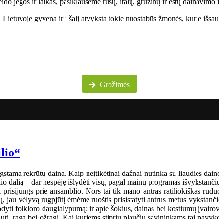
do jėgos ir laikas, pasiklausėme rusų, italų, gruzinų ir estų dainavimo 
Lietuvoje gyvena ir į šalį atvyksta tokie nuostabūs žmonės, kurie išsaug
Daugiau festivalio nuotraukų „Pokrovskije kolokola“ „Facebook“ paskyroje
Grožimės
ilio“
gstama rekrūtų daina. Kaip neįtikėtinai dažnai nutinka su liaudies dainom
o dalią – dar nespėję išlydėti visų, pagal mainų programas išvykstančių į
tik prisijungs prie ansamblio. Nors tai tik mano antras ratiliokiškas ru
 jau vėlyvą rugpjūtį ėmėme ruoštis prisistatyti antrus metus vykstanči
i folkloro daugialypumą: ir apie šokius, dainas bei kostiumų įvairo
dutį, ragą bei ožragį. Kai kuriems stiprių plaučių savininkams tai pavyk