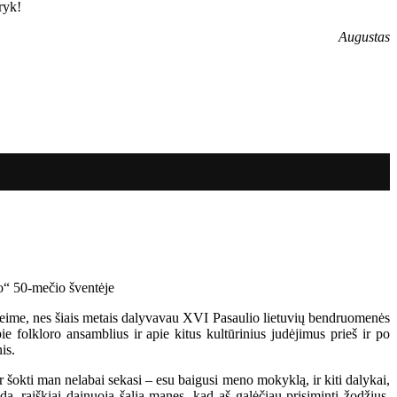
ryk!
Augustas
Seime, nes šiais metais dalyvavau XVI Pasaulio lietuvių bendruomenės
ie folkloro ansamblius ir apie kitus kultūrinius judėjimus prieš ir po
is.
r šokti man nelabai sekasi – esu baigusi meno mokyklą, ir kiti dalykai,
a, raiškiai dainuoja šalia manęs, kad aš galėčiau prisiminti žodžius.