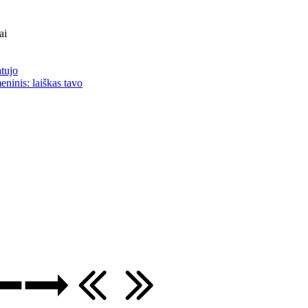
ai
atujo
eninis: laiškas tavo