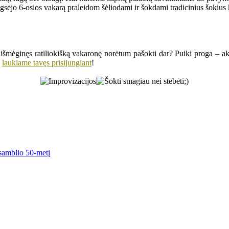
sėjo 6-osios vakarą praleidom šėliodami ir šokdami tradicinius šokius k
al išmėginęs ratiliokišką vakaronę norėtum pašokti dar? Puiki proga – ak
laukiame tavęs prisijungiant
!
nsamblio 50-metį