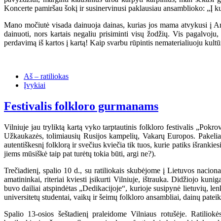
Koncerte pamiršau šokį ir susinervinusi paklausiau ansamblioko: „Į ku
Mano močiutė visada dainuoja dainas, kurias jos mama atvykusi į 
dainuoti, nors kartais negaliu prisiminti visų žodžių. Vis pagalvoju
perdavimą iš kartos į kartą! Kaip svarbu rūpintis nematerialiuoju kultū
Aš – ratiliokas
Įvykiai
Festivalis folkloro gurmanams
Vilniuje jau tryliktą kartą vyko tarptautinis folkloro festivalis „Pokr
Užkaukazės, tolimiausių Rusijos kampelių, Vakarų Europos. Pakeliavus
autentiškesnį folklorą ir svečius kviečia tik tuos, kurie patiks išranki
jiems mūsiškė taip pat turėtų tokia būti, argi ne?).
Trečiadienį, spalio 10 d., su ratiliokais skubėjome į Lietuvos nacio
amatininkai, riteriai kviesti įsikurti Vilniuje, ištrauka. Didžiojo kun
buvo dailiai atspindėtas „Dedikacijoje“, kurioje susipynė lietuvių, lenk
universitetų studentai, vaikų ir šeimų folkloro ansambliai, dainų pate
Spalio 13-osios šeštadienį praleidome Vilniaus rotušėje. Ratilio