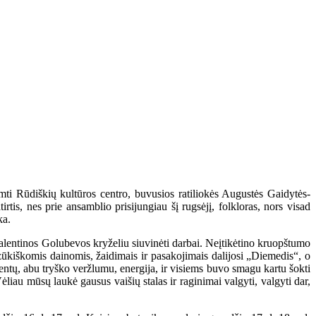
mti Rūdiškių kultūros centro, buvusios ratiliokės Augustės Gaidytės-
tis, nes prie ansamblio prisijungiau šį rugsėjį, folkloras, nors visad
ka.
 Valentinos Golubevos kryželiu siuvinėti darbai. Neįtikėtino kruopštumo
zūkiškomis dainomis, žaidimais ir pasakojimais dalijosi „Diemedis“, o
dentų, abu tryško veržlumu, energija, ir visiems buvo smagu kartu šokti
Vėliau mūsų laukė gausus vaišių stalas ir raginimai valgyti, valgyti dar,