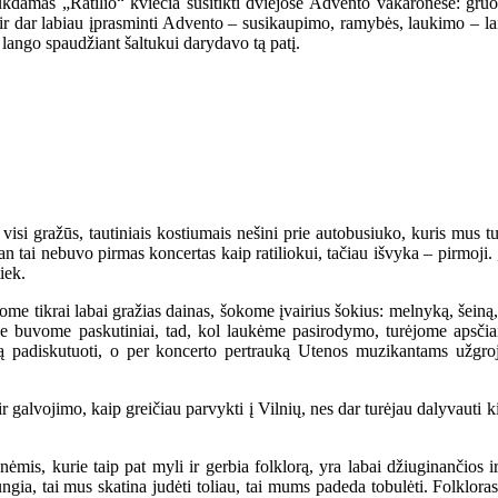
ukdamas „Ratilio“ kviečia susitikti dviejose Advento vakaronėse: gru
 dar labiau įprasminti Advento – susikaupimo, ramybės, laukimo – laiką
 lango spaudžiant šaltukui darydavo tą patį.
visi gražūs, tautiniais kostiumais nešini prie autobusiuko, kuris mus tur
n tai nebuvo pirmas koncertas kaip ratiliokui, tačiau išvyka – pirmoji. 
iek.
e tikrai labai gražias dainas, šokome įvairius šokius: melnyką, šeiną,
e buvome paskutiniai, tad, kol laukėme pasirodymo, turėjome apsčiai
ą padiskutuoti, o per koncerto pertrauką Utenos muzikantams užgroju
 galvojimo, kaip greičiau parvykti į Vilnių, nes dar turėjau dalyvauti k
mis, kurie taip pat myli ir gerbia folklorą, yra labai džiuginančios i
ngia, tai mus skatina judėti toliau, tai mums padeda tobulėti. Folklor