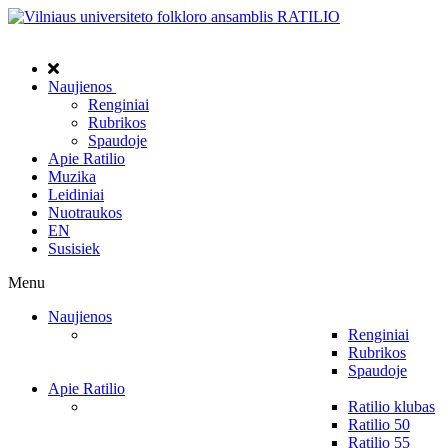
Naujienos
Renginiai
Rubrikos
Spaudoje
Apie Ratilio
Muzika
Leidiniai
Nuotraukos
EN
Susisiek
Menu
Naujienos
Renginiai
Rubrikos
Spaudoje
Apie Ratilio
Ratilio klubas
Ratilio 50
Ratilio 55