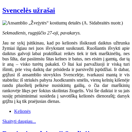
Svencelės užrašai
Sekmadienis, rugpjūčio 27-oji, pavakarys.
Jau ne sykį įsitikinau, kad po kelionės išsikrauti daiktus užtrunka
žymiai ilgiau nei juos išvykstant susikrauti. Ruošiantis išvykti apie
daiktus galvoji labai praktiškai: reikės tiek ir tiek marškinėlių, nes
bus šilta, dar pasiimsiu šitas kelnes ir batus, nes eisim į gamtą, dar tą
ir aną – visko turėtų pakakti. O štai kai parvažiuoji ir viską turi
išimti, prie visų daiktų dar prisideda ir parsivežti įspūdžiai. Ir dabar,
grįžusi iš ansamblio stovyklos Svencelėje, tvarkausi mantą ir vis
stabteliu: iš striukės pabyra Juodkrantės smėlis, vienų kelnių kišenėje
randu pluoštelį pelkėse nusiskintų gailių, o čia dar marškinių
rankovėje likęs per šokius skolintas žiogelis. Visi šie daiktai ir su jais
susiję prisiminimai susideda į savotišką kelionės dienoraštį; darsyk
grįžtu į ką tik praėjusias dienas.
Kelionės
Skaityti daugiau...