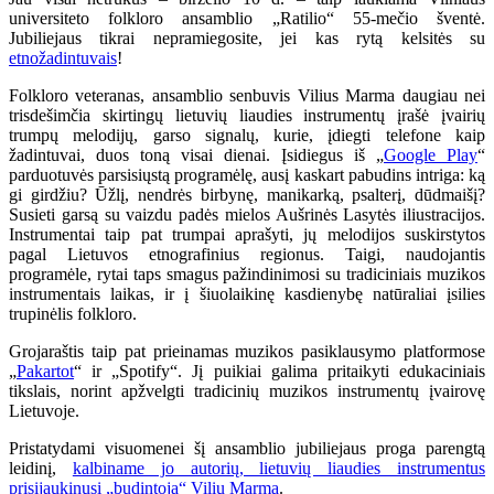
universiteto folkloro ansamblio „Ratilio“ 55-mečio šventė.
Jubiliejaus tikrai nepramiegosite, jei kas rytą kelsitės su
etnožadintuvais
!
Folkloro veteranas, ansamblio senbuvis Vilius Marma daugiau nei
trisdešimčia skirtingų lietuvių liaudies instrumentų įrašė įvairių
trumpų melodijų, garso signalų, kurie, įdiegti telefone kaip
žadintuvai, duos toną visai dienai. Įsidiegus iš „
Google Play
“
parduotuvės parsisiųstą programėlę, ausį kaskart pabudins intriga: ką
gi girdžiu? Ūžlį, nendrės birbynę, manikarką, psalterį, dūdmaišį?
Susieti garsą su vaizdu padės mielos Aušrinės Lasytės iliustracijos.
Instrumentai taip pat trumpai aprašyti, jų melodijos suskirstytos
pagal Lietuvos etnografinius regionus. Taigi, naudojantis
programėle, rytai taps smagus pažindinimosi su tradiciniais muzikos
instrumentais laikas, ir į šiuolaikinę kasdienybę natūraliai įsilies
trupinėlis folkloro.
Grojaraštis taip pat prieinamas muzikos pasiklausymo platformose
„
Pakartot
“ ir „Spotify“. Jį puikiai galima pritaikyti edukaciniais
tikslais, norint apžvelgti tradicinių muzikos instrumentų įvairovę
Lietuvoje.
Pristatydami visuomenei šį ansamblio jubiliejaus proga parengtą
leidinį,
kalbiname jo autorių, lietuvių liaudies instrumentus
prisijaukinusį „budintoją“ Vilių Marmą
.