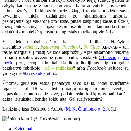
„Ratilio“. Nors trumpai nusakyti kolektyvo idėją sunku, galėtume
sakyti, kad esame žmonės, kuriems įdomu autentiškas, iš senelių
kaime užrašytas folkloras ir kurie džiugiai randa jam vietos savo
gyvenime: mielai uždainuoja po skambiomis arkomis,
pasiorganizuoja vakaronę oro uoste, pinasi kaspinus į kasas ir šiokią
dieną, entuziastingai dalijasi piešiniuose atrastomis tautinio kostiumo
detalėmis ar pateikėjų įrašuose nugirstais muzikantų viražais.
Vis tiek nelabai aišku, kas tas „Ratilio“? Naršykite
ansamblio
svetainę
,
Instagram
,
Facebook
,
YouTube
paskyras – ten
rasite margiausių mūsų veiklos atspindžių. Apie ansamblio reikšmę
jo narių ir šalies gyvenime įspūdį padės susidaryti
50-mečio
ir
55-
mečio
proga rengti filmukai. Ratiliokų liudijimus taip pat galite
perskaityti rubrikoje „
Aš – ratiliokas
“ arba
Facebook
įrašuose su
grotažyme
#tavęslaukiaratilio
.
Žinoma, geriausia viską pabandyti savo kailiu, todėl kviečiame
rugsėjo 11 d. 18 val. ateiti į naujų narių priėmimo šventę –
papasakosite mums apie save, padainuosite kokią nors patinkančią
dainą, įsisuksite į bendrą šokių ratą. Gal susišypsosim?
Lauksime jūsų Didžiojoje Auloje (
M. K. Čiurlionio g. 21
). Iki!
Kvietimai