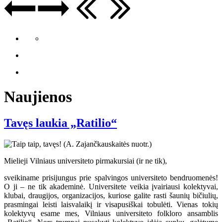
Naujienos
Tavęs laukia „Ratilio“
Mielieji Vilniaus universiteto pirmakursiai (ir ne tik),
sveikiname prisijungus prie spalvingos universiteto bendruomenės!
O ji – ne tik akademinė. Universitete veikia įvairiausi kolektyvai,
klubai, draugijos, organizacijos, kuriose galite rasti šaunių bičiulių,
prasmingai leisti laisvalaikį ir visapusiškai tobulėti. Vienas tokių
kolektyvų esame mes, Vilniaus universiteto folkloro ansamblis