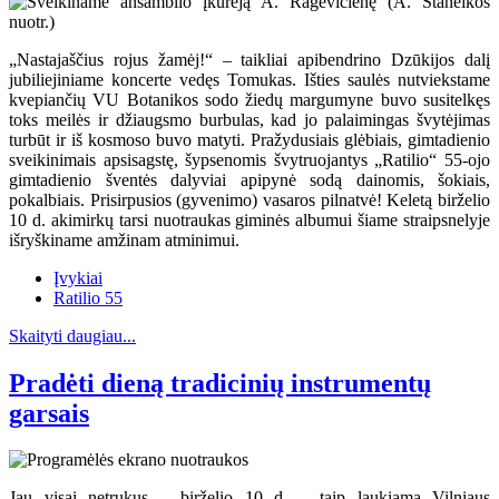
„Nastajaščius rojus žamėj!“ – taikliai apibendrino Dzūkijos dalį
jubiliejiniame koncerte vedęs Tomukas. Išties saulės nutviekstame
kvepiančių VU Botanikos sodo žiedų margumyne buvo susitelkęs
toks meilės ir džiaugsmo burbulas, kad jo palaimingas švytėjimas
turbūt ir iš kosmoso buvo matyti. Pražydusiais glėbiais, gimtadienio
sveikinimais apsisagstę, šypsenomis švytruojantys „Ratilio“ 55-ojo
gimtadienio šventės dalyviai apipynė sodą dainomis, šokiais,
pokalbiais. Prisirpusios (gyvenimo) vasaros pilnatvė! Keletą birželio
10 d. akimirkų tarsi nuotraukas giminės albumui šiame straipsnelyje
išryškiname amžinam atminimui.
Įvykiai
Ratilio 55
Skaityti daugiau...
Pradėti dieną tradicinių instrumentų
garsais
Jau visai netrukus – birželio 10 d. – taip laukiama Vilniaus