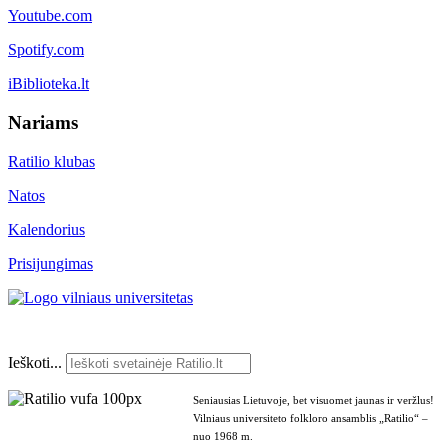
Youtube.com
Spotify.com
iBiblioteka.lt
Nariams
Ratilio klubas
Natos
Kalendorius
Prisijungimas
Ieškoti...
Seniausias Lietuvoje, bet visuomet jaunas ir veržlus!
Vilniaus universiteto folkloro ansamblis „Ratilio“ –
nuo 1968 m.