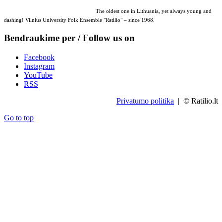
The oldest one in Lithuania, yet always young and
dashing! Vilnius University Folk Ensemble "Ratilio" – since 1968.
Bendraukime per / Follow us on
Facebook
Instagram
YouTube
RSS
Privatumo politika
| © Ratilio.lt
Go to top