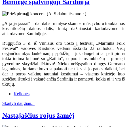
Bemiegė spalvingoji Sardinija
„A-ja-ja-jaaaai“ – dar dabar mintyse skamba mūsų choru traukiamos
kostarikiečių dainos dalis, kurią dažniausiai kartodavome ir
atitardavome Sardinijoje.
Rugpjūčio 3 d. iš Vilniaus oro uosto į festivalį „Marmilla Folk
Festival“ vadovės Kristinos vedami išskrido 23 ratiliokai. Visų
degančios akys laukė naujų įspūdžių – juk daugeliui tai pati pirma
tokia tolima kelionė su „Ratilio“, o porai ansambliečių – pirmieji
gyvenime skrydžiai lėktuvu! Nieko neišgąsdino dingęs Germano
lagaminas, kuriame buvo supakuoti ne tik visi jo paties daiktai, bet
dar ir poros vaikinų tautiniai kostiumai – visiems knietėjo kuo
greičiau ištrūkti į vakarėjančią Sardiniją ir pamatyti, kokia gi ji yra iš
tikrųjų.
Kelionės
Skaityti daugiau...
Nastajaščius rojus žamėj