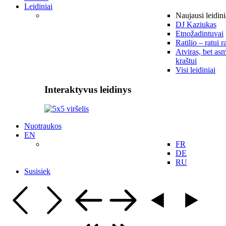
Leidiniai
Naujausi leidini
DJ Kaziukas
Etnožadintuvai
Ratilio – ratui r
Atviras, bet asm
kraštui
Visi leidiniai
Interaktyvus leidinys
Nuotraukos
EN
FR
DE
RU
Susisiek