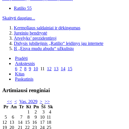
Ratilio 55
Skaityti daugiau...
Kermošiaus saldainiai ir dėkingumas
Jurginių bendrystė
Atvelyks’ prezidentūroj
Didysis jubiliejinis „Ratilio“ leidinys jau internete
Iš „Eisva mudu abudu“ užkulisių
Pradėti
Ankstesnis
6
7
8
9
10
11
12
13
14
15
Kitas
Paskutinis
Artimiausi renginiai
<<
<
Vas. 2029
>
>>
Pr
An
Tr
Kt
Pn
Šš
Sk
1
2
3
4
5
6
7
8
9
10
11
12
13
14
15
16
17
18
19
20
21
22
23
24
25