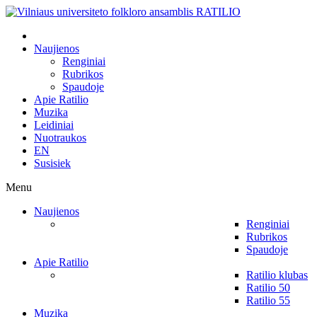
Naujienos
Renginiai
Rubrikos
Spaudoje
Apie Ratilio
Muzika
Leidiniai
Nuotraukos
EN
Susisiek
Menu
Naujienos
Renginiai
Rubrikos
Spaudoje
Apie Ratilio
Ratilio klubas
Ratilio 50
Ratilio 55
Muzika