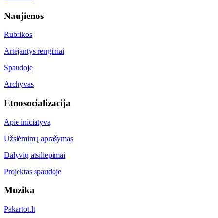
Naujienos
Rubrikos
Artėjantys renginiai
Spaudoje
Archyvas
Etnosocializacija
Apie iniciatyvą
Užsiėmimų aprašymas
Dalyvių atsiliepimai
Projektas spaudoje
Muzika
Pakartot.lt