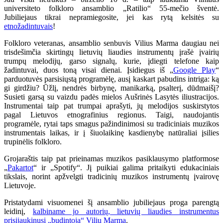
universiteto folkloro ansamblio „Ratilio“ 55-mečio šventė.
Jubiliejaus tikrai nepramiegosite, jei kas rytą kelsitės su
etnožadintuvais
!
Folkloro veteranas, ansamblio senbuvis Vilius Marma daugiau nei
trisdešimčia skirtingų lietuvių liaudies instrumentų įrašė įvairių
trumpų melodijų, garso signalų, kurie, įdiegti telefone kaip
žadintuvai, duos toną visai dienai. Įsidiegus iš „
Google Play
“
parduotuvės parsisiųstą programėlę, ausį kaskart pabudins intriga: ką
gi girdžiu? Ūžlį, nendrės birbynę, manikarką, psalterį, dūdmaišį?
Susieti garsą su vaizdu padės mielos Aušrinės Lasytės iliustracijos.
Instrumentai taip pat trumpai aprašyti, jų melodijos suskirstytos
pagal Lietuvos etnografinius regionus. Taigi, naudojantis
programėle, rytai taps smagus pažindinimosi su tradiciniais muzikos
instrumentais laikas, ir į šiuolaikinę kasdienybę natūraliai įsilies
trupinėlis folkloro.
Grojaraštis taip pat prieinamas muzikos pasiklausymo platformose
„
Pakartot
“ ir „Spotify“. Jį puikiai galima pritaikyti edukaciniais
tikslais, norint apžvelgti tradicinių muzikos instrumentų įvairovę
Lietuvoje.
Pristatydami visuomenei šį ansamblio jubiliejaus proga parengtą
leidinį,
kalbiname jo autorių, lietuvių liaudies instrumentus
prisijaukinusį „budintoją“ Vilių Marmą
.