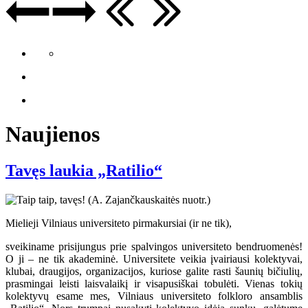
Naujienos
Tavęs laukia „Ratilio“
Mielieji Vilniaus universiteto pirmakursiai (ir ne tik),
sveikiname prisijungus prie spalvingos universiteto bendruomenės!
O ji – ne tik akademinė. Universitete veikia įvairiausi kolektyvai,
klubai, draugijos, organizacijos, kuriose galite rasti šaunių bičiulių,
prasmingai leisti laisvalaikį ir visapusiškai tobulėti. Vienas tokių
kolektyvų esame mes, Vilniaus universiteto folkloro ansamblis