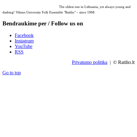
The oldest one in Lithuania, yet always young and
dashing! Vilnius University Folk Ensemble "Ratilio" – since 1968.
Bendraukime per / Follow us on
Facebook
Instagram
YouTube
RSS
Privatumo politika
| © Ratilio.lt
Go to top