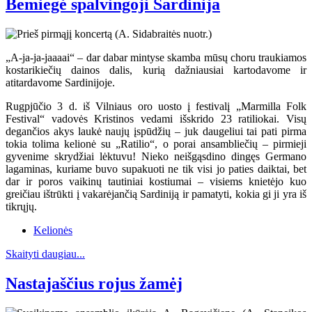
Bemiegė spalvingoji Sardinija
„A-ja-ja-jaaaai“ – dar dabar mintyse skamba mūsų choru traukiamos
kostarikiečių dainos dalis, kurią dažniausiai kartodavome ir
atitardavome Sardinijoje.
Rugpjūčio 3 d. iš Vilniaus oro uosto į festivalį „Marmilla Folk
Festival“ vadovės Kristinos vedami išskrido 23 ratiliokai. Visų
degančios akys laukė naujų įspūdžių – juk daugeliui tai pati pirma
tokia tolima kelionė su „Ratilio“, o porai ansambliečių – pirmieji
gyvenime skrydžiai lėktuvu! Nieko neišgąsdino dingęs Germano
lagaminas, kuriame buvo supakuoti ne tik visi jo paties daiktai, bet
dar ir poros vaikinų tautiniai kostiumai – visiems knietėjo kuo
greičiau ištrūkti į vakarėjančią Sardiniją ir pamatyti, kokia gi ji yra iš
tikrųjų.
Kelionės
Skaityti daugiau...
Nastajaščius rojus žamėj