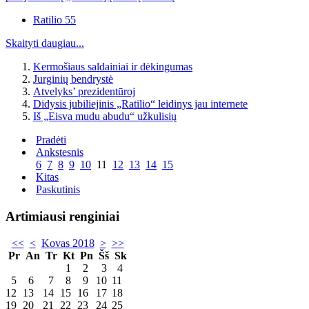
Ratilio 55
Skaityti daugiau...
Kermošiaus saldainiai ir dėkingumas
Jurginių bendrystė
Atvelyks’ prezidentūroj
Didysis jubiliejinis „Ratilio“ leidinys jau internete
Iš „Eisva mudu abudu“ užkulisių
Pradėti
Ankstesnis
6
7
8
9
10
11
12
13
14
15
Kitas
Paskutinis
Artimiausi renginiai
<<
<
Kovas 2018
>
>>
Pr
An
Tr
Kt
Pn
Šš
Sk
1
2
3
4
5
6
7
8
9
10
11
12
13
14
15
16
17
18
19
20
21
22
23
24
25