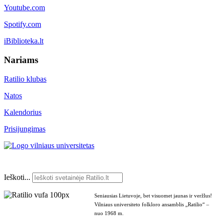
Youtube.com
Spotify.com
iBiblioteka.lt
Nariams
Ratilio klubas
Natos
Kalendorius
Prisijungimas
Ieškoti...
Seniausias Lietuvoje, bet visuomet jaunas ir veržlus!
Vilniaus universiteto folkloro ansamblis „Ratilio“ –
nuo 1968 m.