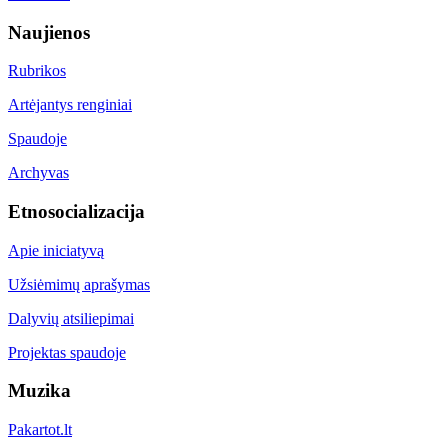
Naujienos
Rubrikos
Artėjantys renginiai
Spaudoje
Archyvas
Etnosocializacija
Apie iniciatyvą
Užsiėmimų aprašymas
Dalyvių atsiliepimai
Projektas spaudoje
Muzika
Pakartot.lt