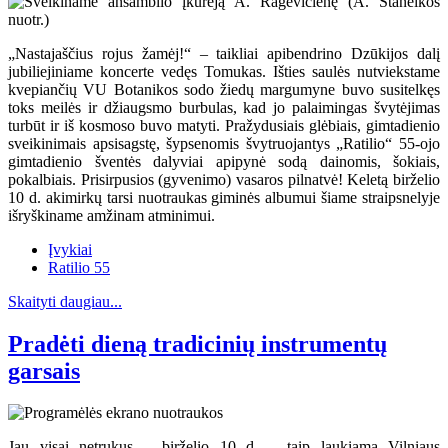
„Nastajaščius rojus žamėj!“ – taikliai apibendrino Dzūkijos dalį
jubiliejiniame koncerte vedęs Tomukas. Išties saulės nutviekstame
kvepiančių VU Botanikos sodo žiedų margumyne buvo susitelkęs
toks meilės ir džiaugsmo burbulas, kad jo palaimingas švytėjimas
turbūt ir iš kosmoso buvo matyti. Pražydusiais glėbiais, gimtadienio
sveikinimais apsisagstę, šypsenomis švytruojantys „Ratilio“ 55-ojo
gimtadienio šventės dalyviai apipynė sodą dainomis, šokiais,
pokalbiais. Prisirpusios (gyvenimo) vasaros pilnatvė! Keletą birželio
10 d. akimirkų tarsi nuotraukas giminės albumui šiame straipsnelyje
išryškiname amžinam atminimui.
Įvykiai
Ratilio 55
Skaityti daugiau...
Pradėti dieną tradicinių instrumentų
garsais
Jau visai netrukus – birželio 10 d. – taip laukiama Vilniaus