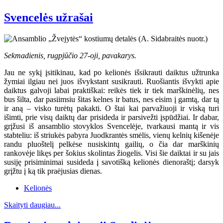
Svencelės užrašai
Sekmadienis, rugpjūčio 27-oji, pavakarys.
Jau ne sykį įsitikinau, kad po kelionės išsikrauti daiktus užtrunka
žymiai ilgiau nei juos išvykstant susikrauti. Ruošiantis išvykti apie
daiktus galvoji labai praktiškai: reikės tiek ir tiek marškinėlių, nes
bus šilta, dar pasiimsiu šitas kelnes ir batus, nes eisim į gamtą, dar tą
ir aną – visko turėtų pakakti. O štai kai parvažiuoji ir viską turi
išimti, prie visų daiktų dar prisideda ir parsivežti įspūdžiai. Ir dabar,
grįžusi iš ansamblio stovyklos Svencelėje, tvarkausi mantą ir vis
stabteliu: iš striukės pabyra Juodkrantės smėlis, vienų kelnių kišenėje
randu pluoštelį pelkėse nusiskintų gailių, o čia dar marškinių
rankovėje likęs per šokius skolintas žiogelis. Visi šie daiktai ir su jais
susiję prisiminimai susideda į savotišką kelionės dienoraštį; darsyk
grįžtu į ką tik praėjusias dienas.
Kelionės
Skaityti daugiau...