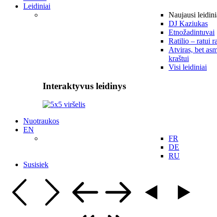
Leidiniai
Naujausi leidini
DJ Kaziukas
Etnožadintuvai
Ratilio – ratui r
Atviras, bet asm
kraštui
Visi leidiniai
Interaktyvus leidinys
Nuotraukos
EN
FR
DE
RU
Susisiek