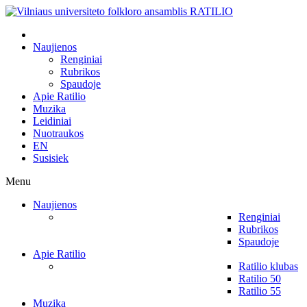
Naujienos
Renginiai
Rubrikos
Spaudoje
Apie Ratilio
Muzika
Leidiniai
Nuotraukos
EN
Susisiek
Menu
Naujienos
Renginiai
Rubrikos
Spaudoje
Apie Ratilio
Ratilio klubas
Ratilio 50
Ratilio 55
Muzika