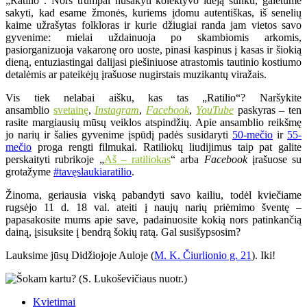
„Ratilio“. Nors trumpai nusakyti kolektyvo idėją sunku, galėtume
sakyti, kad esame žmonės, kuriems įdomu autentiškas, iš senelių
kaime užrašytas folkloras ir kurie džiugiai randa jam vietos savo
gyvenime: mielai uždainuoja po skambiomis arkomis,
pasiorganizuoja vakaronę oro uoste, pinasi kaspinus į kasas ir šiokią
dieną, entuziastingai dalijasi piešiniuose atrastomis tautinio kostiumo
detalėmis ar pateikėjų įrašuose nugirstais muzikantų viražais.
Vis tiek nelabai aišku, kas tas „Ratilio“? Naršykite
ansamblio
svetainę
,
Instagram
,
Facebook
,
YouTube
paskyras – ten
rasite margiausių mūsų veiklos atspindžių. Apie ansamblio reikšmę
jo narių ir šalies gyvenime įspūdį padės susidaryti
50-mečio
ir
55-
mečio
proga rengti filmukai. Ratiliokų liudijimus taip pat galite
perskaityti rubrikoje „
Aš – ratiliokas
“ arba
Facebook
įrašuose su
grotažyme
#tavęslaukiaratilio
.
Žinoma, geriausia viską pabandyti savo kailiu, todėl kviečiame
rugsėjo 11 d. 18 val. ateiti į naujų narių priėmimo šventę –
papasakosite mums apie save, padainuosite kokią nors patinkančią
dainą, įsisuksite į bendrą šokių ratą. Gal susišypsosim?
Lauksime jūsų Didžiojoje Auloje (
M. K. Čiurlionio g. 21
). Iki!
Kvietimai